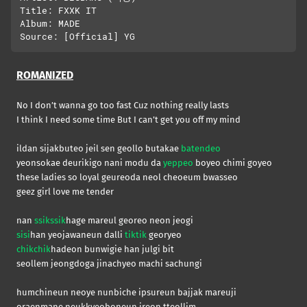
Title: FXXK IT

Album: MADE

ROMANIZED
No I don’t wanna go too fast Cuz nothing really lasts
I think I need some time But I can’t get you off my mind
ildan sijakbuteo jeil sen geollo butakae
batendeo
yeonsokae deurikigo nani modu da
yeppeo
boyeo chimi goyeo
these ladies so loyal geureoda neol cheoeum bwasseo
geez girl love me tender
nan
ssikssik
hage mareul georeo neon jeogi
sisi
han yeojawaneun dalli
tiktik
georyeo
chikchik
hadeon bunwigie han julgi bit
seollem jeongdoga jinachyeo machi sachungi
humchineun neoye nunbiche ipsureun bajjak mareuji
oraenmane neukkyeoboneun ireon tteollim