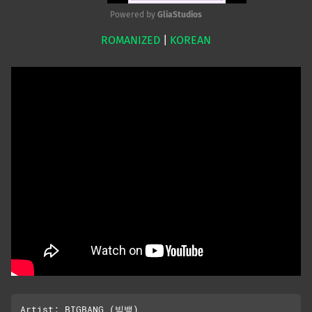
Powered by 
GliaStudios
ROMANIZED
|
KOREAN
Mute
Artist: BIGBANG (빅뱅)
