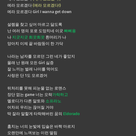
에라 모르겠다
(에라 모르겠다!)
에라 모르겠다 Girl I wanna get down
설렘을 찾고 싶어 마르고 닳도록
난 여러 명의 포로 도망치네 이곳
빠삐용
나
지긋지긋 희끗희끗
흰머리가 나
양아치 이제 끝 바람둥이 한 가닥
나라는 남자를 모르던 그런 네가 좋았지
몰래 난 원래 모든 Girl 싫증
잘 느끼는 벌레 나이를 먹어도
사랑은 단 1도 모르겠어
뒤처리를 못해 피눈물 없는 로맨스
장단 없는 game 너는 오락
가락하고
멜로디가 다른 알토와
소프라노
어차피 우리는 끊어질 거야
딱 잘라 말할게 타락해버린 꿈의
Eldorado
훔치는 너의 눈빛에 입술은 바짝 마르지
오랜만에 느껴보는 이런 떨림