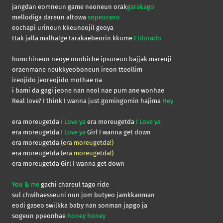
jangdan eomneun game neoneun orak
garakago
mellodiga dareun altowa
sopeurano
eochapi urineun kkeuneojil geoya
ttak jalla malhalge tarakaebeorin kkume
Eldorado
humchineun neoye nunbiche ipsureun bajjak mareuji
oraenmane neukkyeoboneun ireon tteollim
ireojido jeoreojido mothae na
i bami da gagi jeone nan neol nae pum ane wonhae
Real love? I think I wanna just gomingomin hajima
Hey
era moreugetda
I Love ya
era moreugetda
I Love ya
era moreugetda
I Love ya
Girl I wanna get down
era moreugetda
(era moreugetda!)
era moreugetda
(era moreugetda!)
era moreugetda Girl I wanna get down
You & me
gachi chareul tago ride
sul chwihaesseuni nun jom butyeo jamkkanman
eodi gaseo swilkka baby nan sonman japgo ja
sogeun ppeonhae
honey honey