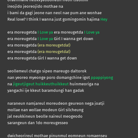
ireojido jeoreojido mothae na
i bami da gagi jeone nan neol nae pum ane wonhae
Real love? I think I wanna just gomingomin hajima
Hey
era moreugetda
I Love ya
era moreugetda
I Love ya
era moreugetda
I Love ya
Girl I wanna get down
era moreugetda
(era moreugetda!)
era moreugetda
(era moreugetda!)
era moreugetda Girl I wanna get down
seollemeul chatgo sipeo mareugo daltorok
nan yeoreo myeonge poro domangchine igot
ppappiyong
na
jigeutjigeut huikkeuthuikkeut
huinmeoriga na
yangachi ije kkeut baramdungi han gadak
naraneun namjareul moreudeon geureon nega joatji
mollae nan wollae modeun Girl silcheung
jal neukkineun beolle naireul meogeodo
sarangeun dan 1do moreugesseo
dwicheorireul mothae pinunmul eomneun romaenseu