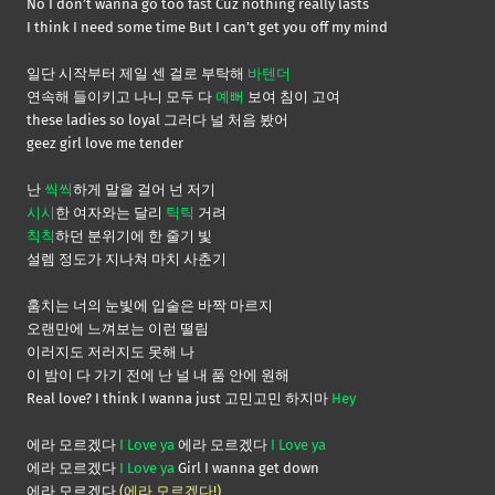
No I don’t wanna go too fast Cuz nothing really lasts
I think I need some time But I can’t get you off my mind
일단 시작부터 제일 센 걸로 부탁해
바텐더
연속해 들이키고 나니 모두 다
예뻐
보여 침이 고여
these ladies so loyal 그러다 널 처음 봤어
geez girl love me tender
난
씩씩
하게 말을 걸어 넌 저기
시시
한 여자와는 달리
틱틱
거려
칙칙
하던 분위기에 한 줄기 빛
설렘 정도가 지나쳐 마치 사춘기
훔치는 너의 눈빛에 입술은 바짝 마르지
오랜만에 느껴보는 이런 떨림
이러지도 저러지도 못해 나
이 밤이 다 가기 전에 난 널 내 품 안에 원해
Real love? I think I wanna just 고민고민 하지마
Hey
에라 모르겠다
I Love ya
에라 모르겠다
I Love ya
에라 모르겠다
I Love ya
Girl I wanna get down
에라 모르겠다
(에라 모르겠다!)