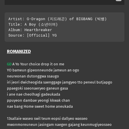
Artist: G-Dragon (지드래곤) of BIGBANG (빅뱅)

Title: A Boy (소년이여)

Album: Heartbreaker

ROMANIZED
GD
A Yo Your choice drop it on me
YO bameun gipeonneunde jameun an ogo
neureonan dutonggwa ssaugo
iri jeori dwicheogida saenggage jamgyeo tto peneul butjapgo
ppaegoki sseonaeryeo ganeun gasa
i ane nae cheolhagi gadeukada
ppuyeon dambae yeongi kkwak chan
nae bang Home sweet home aneukada
13sallaie waseo swil teum eopsi dallyeo wasseo
mwonmoreuneun jasingam naegen gajang keunmugiyeosseo