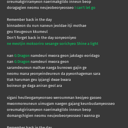
oreumakgiriramyeon naerimakgildo inneun beop
doragagien neomu neujeobeoryeosseo
I can’t let go
Remember back in the day
binnadeon du nun naneun jeoldae itji mothae
geu tteugeoun kkumeul
Don’t forget back in the day sonyeoniyeo
ne meotjin moksoriro sesange sorichyeo Shine a light
nan
G Dragon
namdeuri mwora geon jakdago eoridago
nan
G Dragon
namdeuri mwora geon
saramdeureun malhae naega bureowo gajin ge
neomu mana yeonyeindeureun da pyeonhageman sara
ttak haruman geu ipjangi dwae bwara
boineun ge daga aniran geol ara
sigani heulleogamyeonseo weroumman keojyeo gasseo
mwonmoreuneun uimugam naegen gajang keunbudamyeosseo
oreumakgiriramyeon naerimakgildo inneun beop
domangchigien neomu neujeobeoryeosseo I wanna go
Remember back in the day