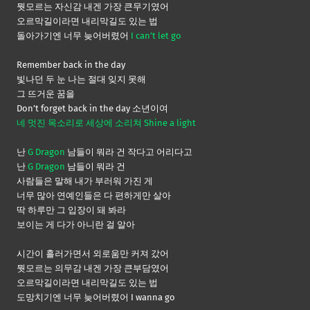
뭣모르는 자신감 내겐 가장 큰무기였어
오르막길이라면 내리막길도 있는 법
돌아가기엔 너무 늦어버렸어
I can’t let go
Remember back in the day
빛나던 두 눈 나는 절대 잊지 못해
그 뜨거운 꿈을
Don’t forget back in the day 소년이여
네 멋진 목소리로 세상에 소리쳐 Shine a light
난
G Dragon
남들이 뭐라 건 작다고 어리다고
난
G Dragon
남들이 뭐라 건
사람들은 말해 내가 부러워 가진 게
너무 많아 연예인들은 다 편하게만 살아
딱 하루만 그 입장이 돼 봐라
보이는 게 다가 아니란 걸 알아
시간이 흘러가면서 외로움만 커져 갔어
뭣모르는 의무감 내겐 가장 큰부담였어
오르막길이라면 내리막길도 있는 법
도망치기엔 너무 늦어버렸어 I wanna go