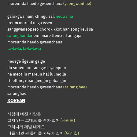
moreunda haedo gwaenchana
(yeongwonhae)
gajokgwa nam, chingu sai,
neowa na
ireum moreul nega isseo
sanggwaneopseo chorok kkot han songireul sa
saranghanda
neun mare tteuseul aragaja
moreunda haedo gwaenchana
La-la-la, la-la-la-la
neoege jigeum galge
du soneneun raimgwa syampein
na meotjin mareun hal jul molla
tteolline, ilbangjeogin gobaegini
moreunda haedo gwaenchana
(sa.rang.hae)
saranghae
KOREAN
사랑에 빠진 사람은
그저 있는 그대로 볼 수가 없어
(사랑해)
그러니까 제발 내게도
너를 맘껏 편 들어줄 자유가 있어
(우리칠)