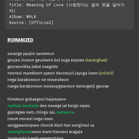
Title: Meaning Of Love (사랑한다는 말의 뜻을 알아가
자)

Album: WALK

ROMANIZED
sarange ppajin sarameun
geujeo inneun geudaero bol suga eopseo
(saranghae)
geureonikka jebal naegedo
neoreul mamkkeot pyeon deureojul jayuga isseo
(urichil)
nega baraboneun ne moseubeun
naega baraboneun moseupgwaneun dareugetji geurae
himdeun gobaegeul hajamyeon
nadoya neoboda
deo neoege jal boigo sipeo
gajokgwa nam, chingu sai,
neowa na
ireum moreul nega isseo
sanggwaneopseo chorok kkot han songireul sa
saranghanda
neun mare tteuseul aragaja
moreunda haedo gwaenchana