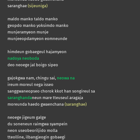
saranghae
(sijeuniga)
maldo manko taldo manko
geopdo manko yoksimdo manko
munjeramyeon munje
munjeeopdamyeon eomneunde
himdeun gobaegeul hajamyeon
nadoya neoboda
deo neoege jal boigo sipeo
gajokgwa nam, chingu sai,
neowa na
ireum moreul nega isseo
sanggwaneopseo chorok kkot han songireul sa
saranghanda
neun mare tteuseul aragaja
moreunda haedo gwaenchana
(saranghae)
neoege jigeum galge
du soneneun raimgwa syampein
neon useobeoriljido molla
tteolline, ilbangjeogin gobaegi