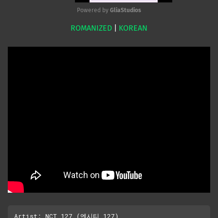
Powered by 
GliaStudios
ROMANIZED
|
KOREAN
Mute
Artist: NCT 127 (엔시티 127)
