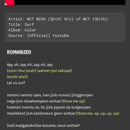
Artist: NCT WISH (엔시티 위시) of NCT (엔시티)

Title: Surf

Album: Color

ROMANIZED
Ayy, oh, ayy, oh, ayy, oh, ayy
(sion! riku! yushi! jaehee! ryo! sakuya!)
(ensiti wisi!)
Let us surf
remoni neomu syeo, han jjok nuneul jjinggeuryeo
nega jom ohaehamyeon eottae
(Show me up)
haetsari neomu se, du jjok ppyam da bulgeojyeo
mamkkeot jom seolleneun geon eottae
(Show me, up, up, up, up)
(nal) matgyeobollae barame, neon eottae?