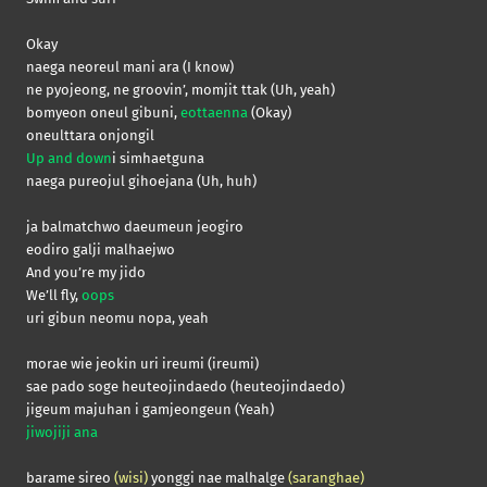
Okay
naega neoreul mani ara (I know)
ne pyojeong, ne groovin’, momjit ttak (Uh, yeah)
bomyeon oneul gibuni,
eottaenna
(Okay)
oneulttara onjongil
Up and down
i simhaetguna
naega pureojul gihoejana (Uh, huh)
ja balmatchwo daeumeun jeogiro
eodiro galji malhaejwo
And you’re my jido
We’ll fly,
oops
uri gibun neomu nopa, yeah
morae wie jeokin uri ireumi (ireumi)
sae pado soge heuteojindaedo (heuteojindaedo)
jigeum majuhan i gamjeongeun (Yeah)
jiwojiji ana
barame sireo
(wisi)
yonggi nae malhalge
(saranghae)