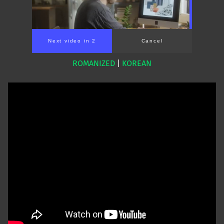
Next video in 1
Cancel
ROMANIZED
|
KOREAN