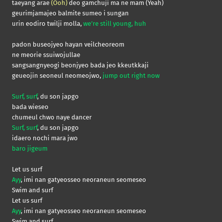
taeyang arae
(Ooh)
deo gamchuji ma ne mam (Yeah)
geurimjamajeo balmite sumeo i sungan
urin eodiro twilji molla,
we’re still young, huh
padon buseojyeo hayan veilcheoreom
ne meorie ssuiwojullae
sangsangnyeogi beonjyeo bada jeo kkeutkkaji
geueojin seoneul neomeojwo,
jump out right now
Surf, surf
, du son japgo
bada wieseo
chumeul chwo naye dancer
Surf, surf
, du son japgo
idaero nochi mara jwo
baro jigeum
Let us surf
Ayy
, imi nan gatyeosseo neoraneun seomeseo
Swim and surf
Let us surf
Ayy
, imi nan gatyeosseo neoraneun seomeseo
Swim and surf