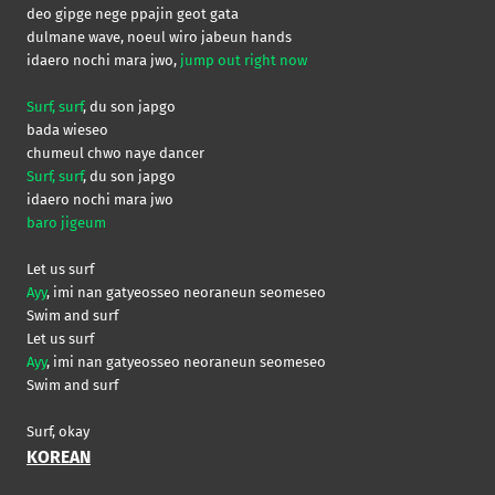
deo gipge nege ppajin geot gata
dulmane wave, noeul wiro jabeun hands
idaero nochi mara jwo,
jump out right now
Surf, surf
, du son japgo
bada wieseo
chumeul chwo naye dancer
Surf, surf
, du son japgo
idaero nochi mara jwo
baro jigeum
Let us surf
Ayy
, imi nan gatyeosseo neoraneun seomeseo
Swim and surf
Let us surf
Ayy
, imi nan gatyeosseo neoraneun seomeseo
Swim and surf
Surf, okay
KOREAN