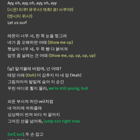
Ayy, oh, ayy, oh, ayy, oh, ayy
(시온! 리쿠! 유우시! 재희! 료! 사쿠야!)
(엔시티 위시!)
Let us surf
레몬이 너무 셔, 한 쪽 눈을 찡그려
네가 좀 오해하면 어때
(Show me up)
햇살이 너무 세, 두 쪽 뺨 다 붉어져
맘껏 좀 설레는 건 어때
(Show me, up, up, up, up)
(날) 맡겨볼래 바람에, 넌 어때?
태양 아래
(Ooh)
더 감추지 마 네 맘 (Yeah)
그림자마저 발밑에 숨어 이 순간
우린 어디로 튈지 몰라,
we’re still young, huh
파돈 부서져 하얀 veil처럼
네 머리에 씌워줄래
상상력이 번져 바다 저 끝까지
그어진 선을 넘어줘,
jump out right now
Surf, surf
, 두 손 잡고