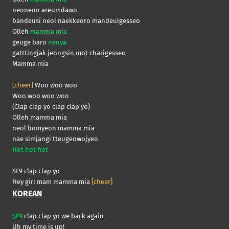
neoneun areumdawo
bandeusi neol naekkeoro mandeulgesseo
Olleh
mamma mia
geuge baro
neoya
gatttingjak jeongsin mot charigesseo
Mamma mia
[cheer]
Woo woo woo
Woo woo woo woo
(Clap clap yo clap clap yo)
Olleh mamma mia
neol bomyeon mamma mia
nae simjangi tteugeowojyeo
Hot hot hot
SF9 clap clap yo
Hey girl mam mamma mia
[cheer]
KOREAN
SF9
clap clap yo we back again
Uh my time is up!