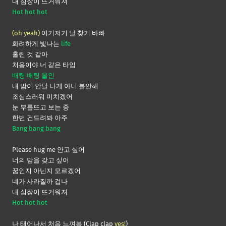
내 심장이 뜨거워져
Hot hot hot
(oh yeah)
여기저기 날 찾기 바빠
화려하게 빛나는
life
홀린 것 같아
처음이야 너 같은 타입
배팅 배팅 올인
내 맘이 안달 나게 아니 불안해
조심스러워 미치겠어
눈 부릅뜨고 보는 중
한번 건드려봐 아주
Bang bang bang
Please hug me 안고 싶어
너의 맘을 갖고 싶어
꿈인지 아닌지 모르겠어
네가 사라질까 겁나
내 심장이 뜨거워져
Hot hot hot
나 태어나서 처음 느껴봄 (Clap clap
yes!
)