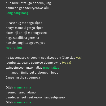
nun bureuptteugo boneun jung
hanbeon geondeuryeobwa aju
Bang bang bang
Please hug me ango sipeo
neoye mameul gatgo sipeo
kkuminji aninji moreugesseo
nega sarajilkka geomna
nae simjangi tteugeowojyeo
Hot hot hot
na taeeonaseo cheoeum neukkyeobom (Clap clap
yes!
)
jeonbu ttaragane geunyeo deung dwiro
(ya ya)
twinggimyeon mwo hallae
mwo hallae
jinjjaneun jinjjareul araboneun beop
Cause I’m the supernova
Olleh
mamma mia
neoneun areumdawo
bandeusi neol naekkeoro mandeulgesseo
Olleh
mamma mia