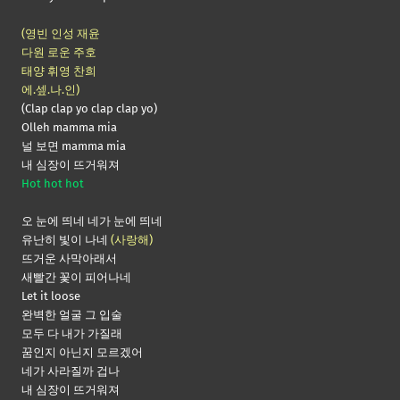
(영빈 인성 재윤
다원 로운 주호
태양 휘영 찬희
에.셒.나.인)
(Clap clap yo clap clap yo)
Olleh mamma mia
널 보면 mamma mia
내 심장이 뜨거워져
Hot hot hot
오 눈에 띄네 네가 눈에 띄네
유난히 빛이 나네
(사랑해)
뜨거운 사막아래서
새빨간 꽃이 피어나네
Let it loose
완벽한 얼굴 그 입술
모두 다 내가 가질래
꿈인지 아닌지 모르겠어
네가 사라질까 겁나
내 심장이 뜨거워져