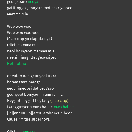
geuge baro
neoya
gatttingjak jeongsin mot charigesseo
Mamma mia
Woo woo woo
Woo woo woo woo
(Clap clap yo clap clap yo)
Olleh mamma mia
neol bomyeon mamma mia
nae simjangi tteugeowojyeo
Hot hot hot
oneuldo nan geunyeol ttara
baram ttara naraga
geochimeopsi dallyeogayo
geunyeol bomyeon mamma mia
Hey girl hey girl hey lady
(clap clap)
twinggimyeon mwo hallae
mwo hallae
jinjjaneun jinjjareul araboneun beop
Cause I’m the supernova
Olleh
mamma mia