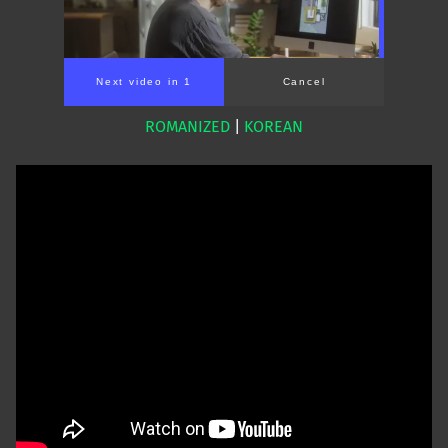
Next video in 1
Cancel
ROMANIZED
|
KOREAN