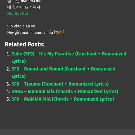
널 보면 mamma mia
내 심장이 뜨거워져
Hot hot hot
SF9 clap clap yo
Hey girl mam mamma mia
[함성]
Related Posts:
Zuho (SF9) – It’s My Paradise (Fanchant + Romanized
Lyrics)
SF9 – Round and Round (Fanchant + Romanized
Lyrics)
SF9 – Trauma (Fanchant + Romanized Lyrics)
KARA – Mamma Mia (Chords + Romanized Lyrics)
SF9 – MAMMA MIA (Chords + Romanized Lyrics)
Skip back to main navigation