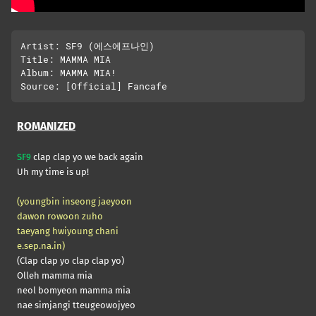
Artist: SF9 (에스에프나인)

Title: MAMMA MIA

Album: MAMMA MIA!

ROMANIZED
SF9
clap clap yo we back again
Uh my time is up!
(youngbin inseong jaeyoon
dawon rowoon zuho
taeyang hwiyoung chani
e.sep.na.in)
(Clap clap yo clap clap yo)
Olleh mamma mia
neol bomyeon mamma mia
nae simjangi tteugeowojyeo