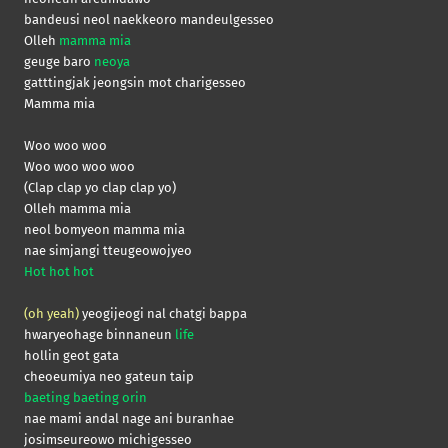
bandeusi neol naekkeoro mandeulgesseo
Olleh
mamma mia
geuge baro
neoya
gatttingjak jeongsin mot charigesseo
Mamma mia
Woo woo woo
Woo woo woo woo
(Clap clap yo clap clap yo)
Olleh mamma mia
neol bomyeon mamma mia
nae simjangi tteugeowojyeo
Hot hot hot
(oh yeah)
yeogijeogi nal chatgi bappa
hwaryeohage binnaneun
life
hollin geot gata
cheoeumiya neo gateun taip
baeting baeting orin
nae mami andal nage ani buranhae
josimseureowo michigesseo