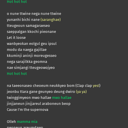
Hot hot hot
o nune ttwine nega nune ttwine
yunanhi bichi nane
(saranghae)
tteugeoun samagaraeseo
saeppalgan kkochi pieonane
Let it loose
wanbyeokan eolgul geu ipsul
modu da naega gajillae
kkuminji aninji moreugesseo
nega sarajilkka geomna
nae simjangi tteugeowojyeo
Hot hot hot
na taeeonaseo cheoeum neukkyeo bom (Clap clap
yes!
)
jeonbu ttara gane geunyeo deung dwiro
(ya ya)
twinggimyeon mwo hallae
mwo hallae
jinjjaneun jinjjareul araboneun beop
Cause I’m the supernova
Olleh
mamma mia
neoneun areumdawo