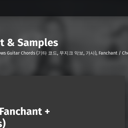
nt & Samples
Shows Guitar Chords (기타 코드, 무지크 악보, 가사), Fanchant / Chee
Fanchant +
s)