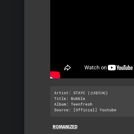
Artist: STAYC (스테이씨)

Title: Bubble

Album: Teenfresh

ROMANIZED