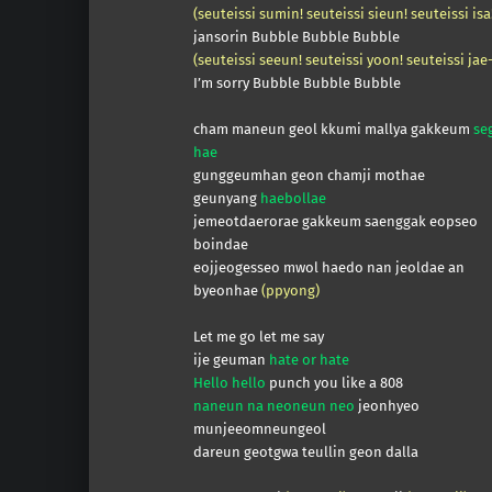
(seuteissi sumin! seuteissi sieun! seuteissi isa
jansorin Bubble Bubble Bubble
(seuteissi seeun! seuteissi yoon! seuteissi jae-
I’m sorry Bubble Bubble Bubble
cham maneun geol kkumi mallya gakkeum
se
hae
gunggeumhan geon chamji mothae
geunyang
haebollae
jemeotdaerorae gakkeum saenggak eopseo
boindae
eojjeogesseo mwol haedo nan jeoldae an
byeonhae
(ppyong)
Let me go let me say
ije geuman
hate or hate
Hello hello
punch you like a 808
naneun na neoneun neo
jeonhyeo
munjeeomneungeol
dareun geotgwa teullin geon dalla