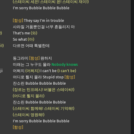
(스테이씨 세은! 스테이씨 윤! 스테이씨 재이!)
I’m sorry Bubble Bubble Bubble
[함성]
They say I’m in trouble
사라질 거품뿐인걸 너무 흔들리지 마
!)
That’s me
(와)
So what
(아)
i!)
다르면 어때 특별한데
동그라미
[함성]
원하지
미래는 그 누구도 몰라
Nobody knows
ji
어쩌지
(어쩌지)
I can’t be
(I can’t be)
어디로 튈지 몰라 Stupid stop
[함성]
잔소린 Bubble Bubble Bubble
(장르는 틴프레시! 버블은 스테이씨!)
(어디로 튈지 몰라)
잔소린 Bubble Bubble Bubble
(스테이씨 함께해! 스테이씨 기억해!)
(스테이씨 영원해!)
I’m sorry Bubble Bubble Bubble
[함성]