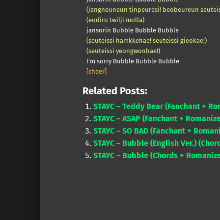
(jangneuneun tinpeuresi! beobeureun seuteis
(eodiro twilji molla)
jansorin Bubble Bubble Bubble
(seuteissi hamkkehae! seuteissi gieokae!)
(seuteissi yeongwonhae!)
I’m sorry Bubble Bubble Bubble
[cheer]
Related Posts:
STAYC – Teddy Bear (Fanchant + Ro
STAYC – ASAP (Fanchant + Romanize
STAYC – SO BAD (Fanchant + Romani
STAYC – Bubble (English Ver.) (Chord
STAYC – Bubble (Chords + Romanize
Skip back to main navigation