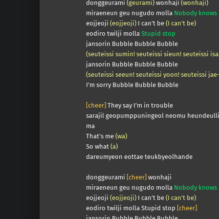
donggeurami
(geurami)
wonhaji
(wonhaji)
miraeneun geu nugudo molla
Nobody knows
eojjeoji
(eojjeoji)
I can’t be
(I can’t be)
eodiro twilji molla
Stupid stop
jansorin Bubble Bubble Bubble
(seuteissi sumin! seuteissi sieun! seuteissi isa
jansorin Bubble Bubble Bubble
(seuteissi seeun! seuteissi yoon! seuteissi jae-
I’m sorry Bubble Bubble Bubble
[cheer]
They say I’m in trouble
sarajil geopumppuningeol neomu heundeulli
ma
That’s me
(wa)
So what
(a)
dareumyeon eottae teukbyeolhande
donggeurami
[cheer]
wonhaji
miraeneun geu nugudo molla
Nobody knows
eojjeoji
(eojjeoji)
I can’t be
(I can’t be)
eodiro twilji molla Stupid stop
[cheer]
jansorin Bubble Bubble Bubble