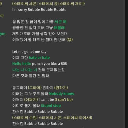
!)
(스테이씨 세은! 스테이씨 윤! 스테이씨 재이!)
I’m sorry Bubble Bubble Bubble
i!)
참 많은 걸 꿈이 말야 가끔
세곤 해
궁금한 건 참지 못해 그냥
해볼래
gon
제멋대로래 가끔 생각 없어 보인대
어쩌겠어 뭘 해도 난 절대 안 변해
(뿅)
Let me go let me say
이제 그만
hate or hate
Hello hello
punch you like a 808
나는 나 너는 너
전혀 문제없는걸
다른 것과 틀린 건 달라
동그라미
(그라미)
원하지
(원하지)
미래는 그 누구도 몰라
Nobody knows
어쩌지
(어쩌지)
I can’t be
(I can’t be)
어디로 튈지 몰라
Stupid stop
잔소린 Bubble Bubble Bubble
(스테이씨 수민! 스테이씨 시은! 스테이씨 아이사!)
잔소린 Bubble Bubble Bubble