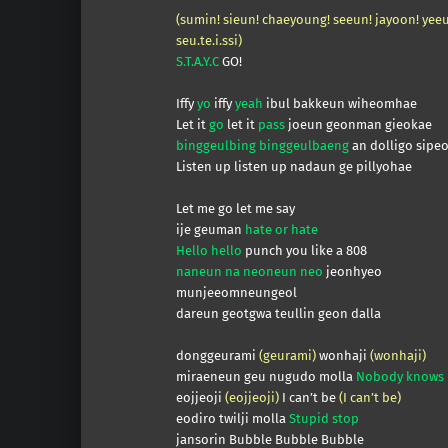
(sumin! sieun! chaeyoung! seeun! jayoon! yee
seu.te.i.ssi)
S.T.A.Y.C
GO!
Iffy
yo
iffy
yeah
ibul bakkeun wiheomhae
Let it
go
let it
pass
joeun geonman gieokae
binggeulbing binggeulbaeng
an dolligo sipe
Listen up listen up nadaun ge pillyohae
Let me go let me say
ije geuman
hate or hate
Hello hello
punch you like a 808
naneun na neoneun neo
jeonhyeo
munjeeomneungeol
dareun geotgwa teullin geon dalla
donggeurami
(geurami)
wonhaji
(wonhaji)
miraeneun geu nugudo molla
Nobody knows
eojjeoji
(eojjeoji)
I can’t be
(I can’t be)
eodiro twilji molla
Stupid stop
jansorin Bubble Bubble Bubble