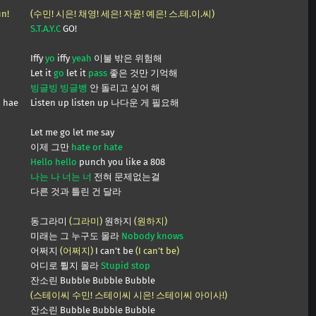
un!
(수민! 시은! 채영! 세은! 자윤! 예은! 스.테.이.씨)
S.T.A.Y.C
GO!
Iffy
yo
iffy
yeah
이불 밖은 위험해
Let it
go
let it
pass
좋은 것만 기억해
빙글빙 빙글뱅
안 돌리고 싶어 해
o hae
Listen up listen up 나다운 게 필요해
Let me go let me say
이제 그만
hate or hate
Hello hello
punch you like a 808
나는 나 너는 너
전혀 문제없는걸
다른 것과 틀린 건 달라
동그라미
(그라미)
원하지
(원하지)
미래는 그 누구도 몰라
Nobody knows
어쩌지
(어쩌지)
I can’t be
(I can’t be)
어디로 튈지 몰라
Stupid stop
잔소린 Bubble Bubble Bubble
(스테이씨 수민! 스테이씨 시은! 스테이씨 아이사!)
잔소린 Bubble Bubble Bubble