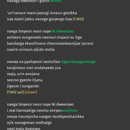
hanaga dweneun i gibun
Whoo!
‘uri’raneun mare jaseogi inneun geolkka
nae mami jakku neoege garyeogo hae
(T.WS!)
naega Smyeon neon naye
Ni dweeojwo
eotteon sunganedo neoreul chajeul su itge
bandaega kkeullineun cheonmanbeonjjae iyureul
naeire urineun aljido molla
neowa na pyohyeoni seotulleo
tigyeoktaegyeokago
torajineun nari ondahaedo joa
maja, urin eonjena
seoroe gyeote itjana
jigeum i sungando
(TWS! sai!)
[cheer]
naega Smyeon neon naye Ni dweeojwo
i mal hanmadiga neomu eoryeo
wotjiman
neoye ireumjocha naegen teukbyeolhanikka
ojik neoegeman malhalge
neol maju bogoseo