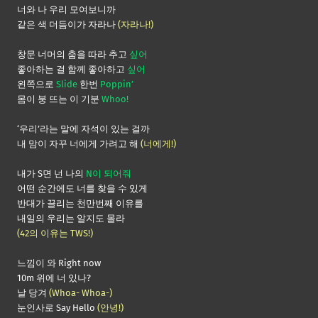
너와 나 우리 모여보니까
같은 색 더듬이가 자라나
(자라나!)
창문 너머의 춤을 따라 추고
싶어
좋아하는 걸 함께 좋아하고
싶어
왼쪽으로
Slide
한번
Poppin’
몸이 붕 뜨는 이 기분
Whoo!
‘우리’라는 말에 자석이 있는 걸까
내 맘이 자꾸 너에게 가려고 해
(너에게!)
내가 S면 넌 나의
N이 되어줘
어떤 순간에도 너를 찾을 수 있게
반대가 끌리는 천만번째 이유를
내일의 우리는 알지도 몰라
(42의 이유는 TWS!)
느낌이 와 Right now
10m 위에 너 있나?
날 당겨
(Whoa- Whoa-)
눈인사로 Say Hello
(안녕!)