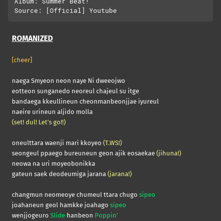
Album: Summer Beat!

ROMANIZED
[cheer]
naega Smyeon neon naye Ni dweeojwo
eotteon sunganedo neoreul chajeul su itge
bandaega kkeullineun cheonmanbeonjjae iyureul
naeire urineun aljido molla
(set! dul! Let’s go!!)
oneulttara waenji mari kkoyeo
(T.WS!)
seongeul ppaego bureuneun geon ajik eosaekae
(jihuna!)
neowa na uri moyeobonikka
gateun saek deodeumiga jarana
(jarana!)
changmun neomeoye chumeul ttara chugo
sipeo
joahaneun geol hamkke joahago
sipeo
wenjjogeuro
Slide
hanbeon
Poppin’