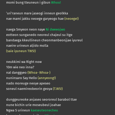
momi bung tteuneun i gibun
Whoo!
‘uri’raneun mare jaseogi inneun geolkka
nae mami jakku neoege garyeogo hae
(neoege!)
naega Smyeon neon naye
Ni dweeojwo
eotteon sunganedo neoreul chajeul su itge
bandaega kkeullineun cheonmanbeonjjae iyureul
naeire urineun aljido molla
(saie iyuneun TWS!)
neukkimi wa Right now
10m wie neo inna?
nal danggyeo
(Whoa- Whoa-)
nuninsaro Say Hello
(annyeong!)
nado moreuge neoye apeseo
soneul naemireobeorin geoya
(T.WS!)
dunggeureoke anjaseo seororeul barabol ttae
nune bichin urie moseubeul joahae
Ngwa S urineun
kaeseuteonecheu