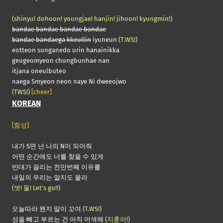
(shinyu! dohoon! youngjae! hanjin! jihoon! kyungmin!)
bandae bandae bandae bandae
bandae bandaega kkeullin
iyuneun
(T.WS!)
eotteon sunganedo urin hanainikka
geugeomyeon chungbunhae nan
itjana oneulbuteo
naega Smyeon neon naye Ni dweeojwo
(TWS!)
[cheer]
KOREAN
[함성]
내가 S면 넌 나의 N이 되어줘
어떤 순간에도 너를 찾을 수 있게
반대가 끌리는 천만번째 이유를
내일의 우리는 알지도 몰라
(셋! 둘! Let’s go!!)
오늘따라 왠지 말이 꼬여
(T.WS!)
성을 빼고 부르는 건 아직 어색해
(지훈아!)