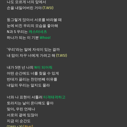
나도 모르게 너의 앞에서
손을 내밀어버린 거야
(T.WS!)
둥그렇게 앉아서 서로를 바라볼 때
눈에 비친 우리의 모습을 좋아해
N과 S 우리는
캐스터네츠
하나가 되는 이 기분
Whoo!
‘우리’라는 말에 자석이 있는 걸까
내 맘이 자꾸 너에게 가려고 해
(T.WS!)
내가 S면 넌 나의
N이 되어줘
어떤 순간에도 너를 찾을 수 있게
반대가 끌리는 천만번째 이유를
내일의 우리는 알지도 몰라
너와 나 표현이 서툴러
티격태격하고
토라지는 날이 온다해도 좋아
맞아, 우린 언제나
서로의 곁에 있잖아
지금 이 순간도
(TWS! 42!)
[함성]