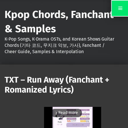
Kpop Chords, Fanchant
& Samples
K-Pop Songs, K-Drama OSTs, and Korean Shows Guitar
Chords (기타 코드, 무지크 악보, 가사), Fanchant /
Cheer Guide, Samples & Interpolation
TXT – Run Away (Fanchant +
Romanized Lyrics)
Read more
arrow_forward_ios