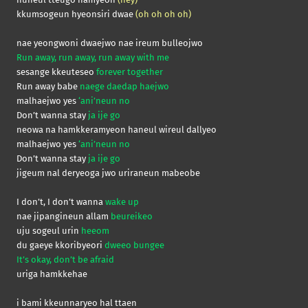
kkumsogeun hyeonsiri dwae
(oh oh oh oh)
nae yeongwoni dwaejwo nae ireum bulleojwo
Run away, run away, run away with me
sesange kkeuteseo
forever together
Run away babe
naege daedap haejwo
malhaejwo yes
‘ani’neun no
Don’t wanna stay
ja ije go
neowa na hamkkeramyeon haneul wireul dallyeo
malhaejwo yes
‘ani’neun no
Don’t wanna stay
ja ije go
jigeum nal deryeoga jwo uriraneun mabeobe
I don’t, I don’t wanna
wake up
nae jipangineun allam
beureikeo
uju sogeul urin
heeom
du gaeye kkoribyeori
dweeo bungee
It’s okay, don’t be afraid
uriga hamkkehae
i bami kkeunnaryeo hal ttaen