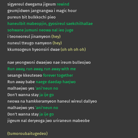
sigyereul dwegama jigeum
rewind
geumjidwen jangnangwa i magic hour
pureun bit bulkkochi pieo
haneulbit mabeopjin, gyosireul saekchilhallae
sohwane jumuni neowa nal ieo juge
i teoneoreul jinamyeon
(hey)
nuneul tteugo namyeon
(hey)
kkumsogeun hyeonsiri dwae
(oh oh oh oh)
nae yeongwoni dwaejwo nae ireum bulleojwo
Run away, run away, run away with me
sesange kkeuteseo
forever together
Run away babe
naege daedap haejwo
malhaejwo yes
‘ani’neun no
Don’t wanna stay
ja ije go
neowa na hamkkeramyeon haneul wireul dallyeo
malhaejwo yes
‘ani’neun no
Don’t wanna stay
ja ije go
jigeum nal deryeoga jwo uriraneun mabeobe
(tumoroubaitugedeo)