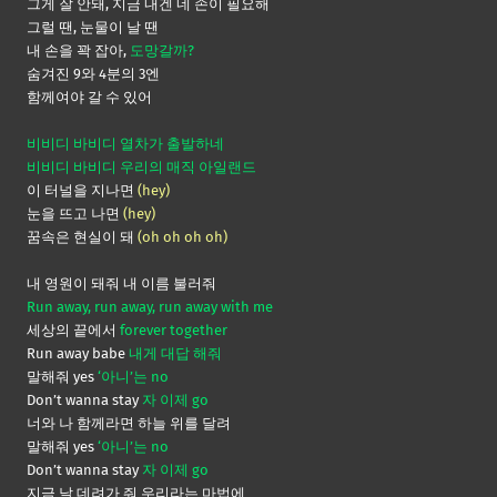
그게 잘 안돼, 지금 내겐 네 손이 필요해
그럴 땐, 눈물이 날 땐
내 손을 꽉 잡아,
도망갈까?
숨겨진 9와 4분의 3엔
함께여야 갈 수 있어
비비디 바비디 열차가 출발하네
비비디 바비디 우리의 매직 아일랜드
이 터널을 지나면
(hey)
눈을 뜨고 나면
(hey)
꿈속은 현실이 돼
(oh oh oh oh)
내 영원이 돼줘 내 이름 불러줘
Run away, run away, run away with me
세상의 끝에서
forever together
Run away babe
내게 대답 해줘
말해줘 yes
‘아니’는 no
Don’t wanna stay
자 이제 go
너와 나 함께라면 하늘 위를 달려
말해줘 yes
‘아니’는 no
Don’t wanna stay
자 이제 go
지금 날 데려가 줘 우리라는 마법에