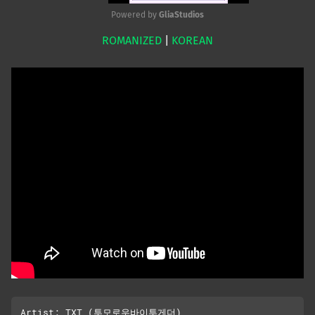
Powered by 
GliaStudios
ROMANIZED
|
KOREAN
Mute
Artist: TXT (투모로우바이투게더)
