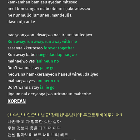
kamkamhan bam geu gyedan miteseo
neol bon sungan mabeobeun sijakdwaesseo
ne nunmullo jumuneul mandeulja
dasin ulji anke
nae yeongwoni dwaejwo nae ireum bulleojwo
Run away, run away, run away with me
sesange kkeuteseo
forever together
Run away babe
naege daedap haejwo
malhaejwo yes
‘ani’neun no
Don’t wanna stay
ja ije go
neowa na hamkkeramyeon haneul wireul dallyeo
malhaejwo yes
‘ani’neun no
Don’t wanna stay
ja ije go
jigeum nal deryeoga jwo uriraneun mabeobe
KOREAN
(최수빈! 최연준! 최범규! 강태현! 휴닝카이! 투모로우바이투게더!)
나만 빼고 다 행복한 것만 같아
우는 것보다 웃을 때가 더 아파
맨날 참아보려 해도 버텨보려 해도