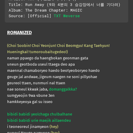
Title: Run Away (9와 4분의 3 승강장에서 너를 기다려)

Album: The Dream Chapter: MAGIC

Source: [Official] 
TXT Weverse
ROMANIZED
(Choi Soobin! Choi Yeonjun! Choi Beomgyu! Kang Taehyun!
Hueningkai! tumoroubaitugedeo!)
naman ppaego da haengbokan geonman gata
uneun geotboda useul ttaega deo apa
maennal chamaboryeo haedo beotyeoboryeo haedo
geuge jal andwae, jigeum naegen ne soni pillyohae
geureol ttaen, nunmuri nal ttaen
nae soneul kkwak jaba,
domanggalkka?
sumgyeojin 9wa 4bune 3en
hamkkeyeoya gal su isseo
bibidi babidi yeolchaga chulbalhane
bibidi babidi urie maejik aillaendeu
i teoneoreul jinamyeon
(hey)
nuneul tteugo namyeon
(hey)