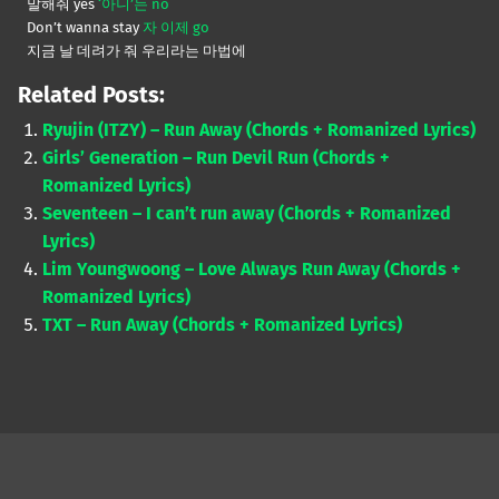
말해줘 yes
‘아니’는 no
Don’t wanna stay
자 이제 go
지금 날 데려가 줘 우리라는 마법에
Related Posts:
Ryujin (ITZY) – Run Away (Chords + Romanized Lyrics)
Girls’ Generation – Run Devil Run (Chords +
Romanized Lyrics)
Seventeen – I can’t run away (Chords + Romanized
Lyrics)
Lim Youngwoong – Love Always Run Away (Chords +
Romanized Lyrics)
TXT – Run Away (Chords + Romanized Lyrics)
Skip back to main navigation