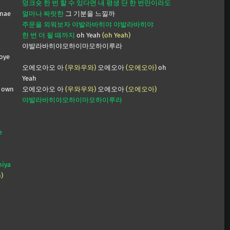
덩크슛 한 번 할 수 있다면 내 평생 단 한 번만이라도
 nae
얼마나 짜릿한
그 기분을 느낄까
주문을 외워보자 야발라바히야 야발라바히야
한 번 더 될 때까지
oh Yeah
(oh Yeah)
야발라바히야모하이마모하이루라
oye
오에오아오 아
(우와우와)
오에오아
(오에오아)
oh
Yeah
r own
오에오아오 아
(우와우와)
오에오아
(오에오아)
야발라바히야모하이마모하이루라
e
hiya
)