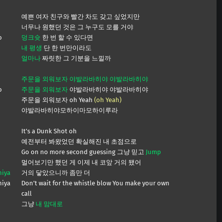
예쁜 여자 친구와 빨간 차도 갖고 싶었지만
너무나 원했던 것은 그 누구도 모를 거야
o
덩크슛
한 번 할 수 있다면
내 평생
단 한 번만이라도
얼마나
짜릿한 그 기분을 느낄까
주문을 외워보자 야발라바히야 야발라바히야
o
주문을 외워보자
야발라바히야 야발라바히야
주문을 외워보자 oh Yeah
(oh Yeah)
야발라바히야모하이마모하이루라
It’s a Dunk Shot oh
예전부터 봐왔었던 확실해진 내 초점으로
Go on no more second guessing 그냥 믿고
Jump
멀어보기만 했던 게 이제 내 코앞 거의 됐어
hiya
거의 닿았으니까 좀만 더
hiya
Don’t wait for the whistle blow You make your own
call
그냥
내 맘대로