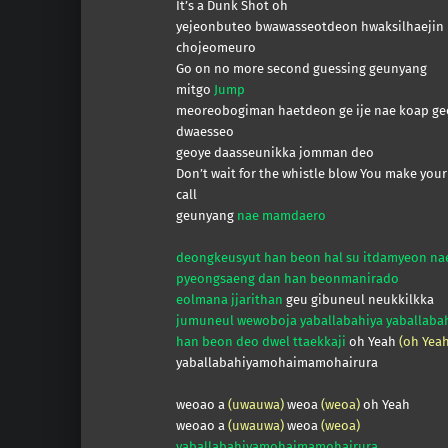
It’s a Dunk Shot oh
yejeonbuteo bwawasseotdeon hwaksilhaejin
chojeomeuro
Go on no more second guessing geunyang
mitgo
Jump
meoreobogiman haetdeon ge ije nae koap ge
dwaesseo
geoye daasseunikka jomman deo
Don’t wait for the whistle blow You make you
call
geunyang
nae mamdaero
deongkeusyut han beon hal su itdamyeon na
pyeongsaeng dan han beonmanirado
eolmana jjarithan
geu gibuneul neukkilkka
jumuneul wewoboja yaballabahiya yaballaba
han beon deo dwel ttaekkaji
oh Yeah
(oh Yeah
yaballabahiyamohaimamohairura
weoao a
(uwauwa)
weoa
(weoa)
oh Yeah
weoao a
(uwauwa)
weoa
(weoa)
yaballabahiyamohaimamohairura