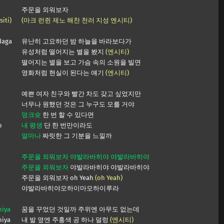
주문을 외워보자
iti)
(마크 런쥔 제노 해찬 천러 지성 엔시티)
daga
유난히 고요하던 밤 하늘을 바라보다가
유성처럼 떨어지는 별을 봤지
(엔시티)
떨어지는 별을 보고 가슴 속의 소원을 빌면
영화처럼 현실이 된다는 얘기
(엔시티)
예쁜 여자 친구와 빨간 차도 갖고 싶었지만
너무나 원했던 것은 그 누구도 모를 거야
덩크슛
한 번 할 수 있다면
o
내 평생
단 한 번만이라도
얼마나
짜릿한 그 기분을 느낄까
주문을 외워보자 야발라바히야 야발라바히야
주문을 외워보자
야발라바히야 야발라바히야
주문을 외워보자 oh Yeah
(oh Yeah)
야발라바히야모하이마모하이루라
hiya
꿈을 꾸었던 것일까 주위엔 아무도 없는데
hiya
내 발 옆엔 주홍색 공 하나 덜렁
(엔시티)