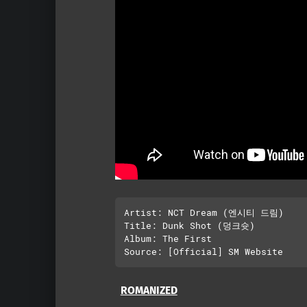
Artist: NCT Dream (엔시티 드림)

Title: Dunk Shot (덩크슛)

Album: The First

ROMANIZED