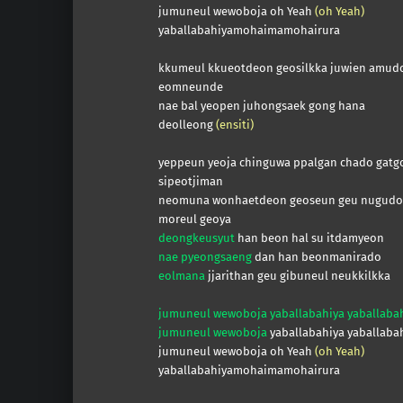
jumuneul wewoboja oh Yeah
(oh Yeah)
yaballabahiyamohaimamohairura
kkumeul kkueotdeon geosilkka juwien amud
eomneunde
nae bal yeopen juhongsaek gong hana
deolleong
(ensiti)
yeppeun yeoja chinguwa ppalgan chado gatg
sipeotjiman
neomuna wonhaetdeon geoseun geu nugudo
moreul geoya
deongkeusyut
han beon hal su itdamyeon
nae pyeongsaeng
dan han beonmanirado
eolmana
jjarithan geu gibuneul neukkilkka
jumuneul wewoboja yaballabahiya yaballaba
jumuneul wewoboja
yaballabahiya yaballaba
jumuneul wewoboja oh Yeah
(oh Yeah)
yaballabahiyamohaimamohairura