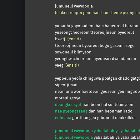
jumuneul wewoboja
(makeu renjun jeno haechan chenle jisung ens
yunanhi goyohadeon bam haneureul barabo
yuseongcheoreom tteoreojineun byeoreul
bwatji
(ensiti)
tteoreojineun byeoreul bogo gaseum soge
sowoneul bilmyeon
yeonghwacheoreom hyeonsiri dwendaneun
yaegi
(ensiti)
yeppeun yeoja chinguwa ppalgan chado gatg
sipeotjiman
neomuna wonhaetdeon geoseun geu nugudo
moreul geoya
deongkeusyut
han beon hal su itdamyeon
nae pyeongsaeng
dan han beonmanirado
eolmana
jjarithan geu gibuneul neukkilkka
jumuneul wewoboja yaballabahiya yaballaba
jumuneul wewoboja
yaballabahiya yaballaba