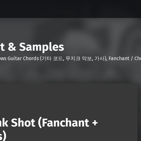
nt & Samples
Shows Guitar Chords (기타 코드, 무지크 악보, 가사), Fanchant / Chee
k Shot (Fanchant +
s)