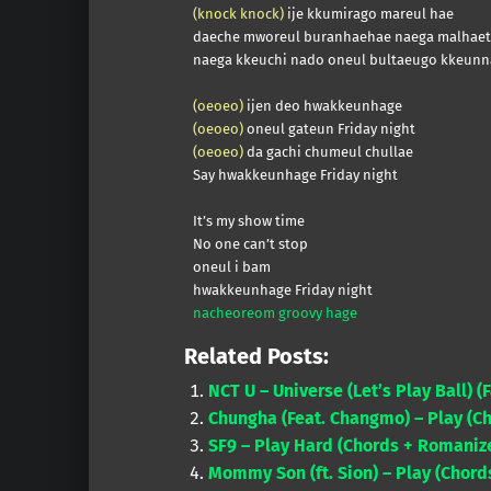
(knock knock)
ije kkumirago mareul hae
daeche mworeul buranhaehae naega malhaet
naega kkeuchi nado oneul bultaeugo kkeunn
(oeoeo)
ijen deo hwakkeunhage
(oeoeo)
oneul gateun Friday night
(oeoeo)
da gachi chumeul chullae
Say hwakkeunhage Friday night
It’s my show time
No one can’t stop
oneul i bam
hwakkeunhage Friday night
nacheoreom groovy hage
Related Posts:
NCT U – Universe (Let’s Play Ball) 
Chungha (Feat. Changmo) – Play (C
SF9 – Play Hard (Chords + Romanize
Mommy Son (ft. Sion) – Play (Chord