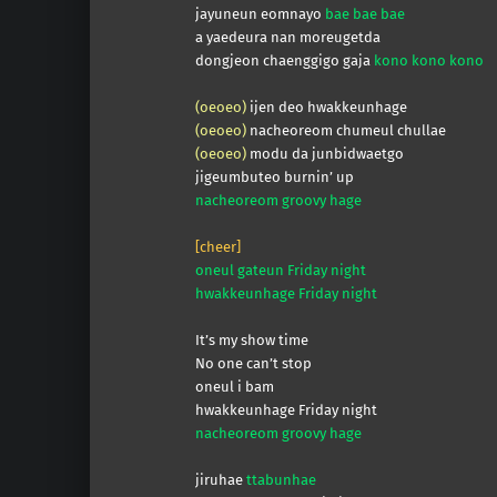
jayuneun eomnayo
bae bae bae
a yaedeura nan moreugetda
dongjeon chaenggigo gaja
kono kono kono
(oeoeo)
ijen deo hwakkeunhage
(oeoeo)
nacheoreom chumeul chullae
(oeoeo)
modu da junbidwaetgo
jigeumbuteo burnin’ up
nacheoreom groovy hage
[cheer]
oneul gateun Friday night
hwakkeunhage Friday night
It’s my show time
No one can’t stop
oneul i bam
hwakkeunhage Friday night
nacheoreom groovy hage
jiruhae
ttabunhae