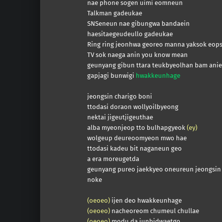
nae phone sogen uimi eomneun
Talkman gadeukae
SNSeneun nae gibungwa bandaein
haesitaegeudeullo gadeukae
Ring ring jeonhwa georeo manna yaksok eops
TV sok naega anin you know mean
geunyang gibun ttara teukbyeolhan bam ani
gapjagi bunwigi
hwakkeunhage
jeongsin charigo boni
ttodasi doraon wollyoilbyeong
nektai jigeutjigeuthae
alba myeonjeop tto bulhapgyeok
(ey)
wolgeup deureoomyeon mwo hae
ttodasi kadeu bit naganeun geo
a era moreugetda
geunyang pureo jaekkyeo oneureun jeongsin
noke
(oeoeo)
ijen deo hwakkeunhage
(oeoeo)
nacheoreom chumeul chullae
(oeoeo)
modu da junbidwaetgo