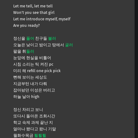
Let me tell, let me tell
Won’t you see that girl
Let me introduce myself, myself
Are you ready?
정신을
풀어
친구들
불러
오늘은 낮이고 밤이고 땅에서
굴러
팔을 휘
둘러
눈앞에 현실을 비틀어
시침 소리는 틱 켜진 pc
미리 해 refill one pick pick
뻔해 보이는 세상도
지금부턴 내가 다뤄
잡아놨던 이성은 버리고
하늘 날아 high
정신 차리고 보니
또다시 돌아온 조회시간
학교 숙제 과제 끝난 지
얼마나 됐다고 왔니 기말
월화수목금
퇼퇼퇼