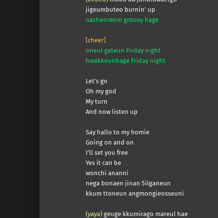
jigeumbuteo burnin’ up
nacheoreom groovy hage
[cheer]
oneul gateun Friday night
hwakkeunhage Friday night
Let’s go
Oh my god
My turn
And now listen up
Say hallo to my homie
Going on and on
I’ll set you free
Yes it can be
wonchi ananni
nega bonaen jinan 5ilganeun
kkum ttoneun angmongieosseuni
(yaya)
geuge kkumirago mareul hae