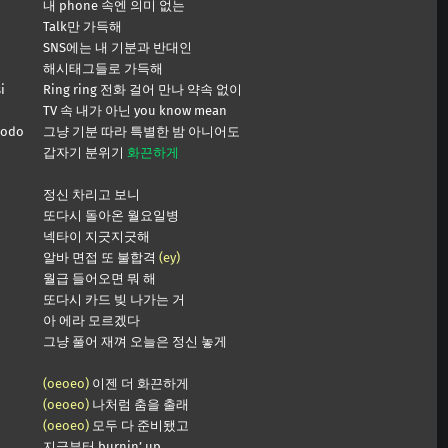
내 phone 속엔 의미 없는
Talk만 가득해
SNS에는 내 기분과 반대인
해시태그들로 가득해
i
Ring ring 전화 걸어 만나 약속 없이
TV 속 내가 아닌 you know mean
eodo
그냥 기분 따라 특별한 밤 아니어도
갑자기 분위기
화끈하게
정신 차리고 보니
또다시 돌아온 월요일병
넥타이 지긋지긋해
알바 면접 또 불합격
(ey)
월급 들어오면 뭐 해
또다시 카드 빚 나가는 거
아 에라 모르겠다
그냥 풀어 재껴 오늘은 정신 놓게
(oeoeo)
이젠 더 화끈하게
(oeoeo)
나처럼 춤을 출래
(oeoeo)
모두 다 준비됐고
지금부터 burnin’ up