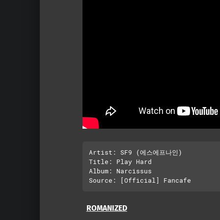
Artist: SF9 (에스에프나인)

Title: Play Hard

Album: Narcissus

ROMANIZED