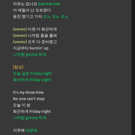
자유는 없나요
bae bae bae
아 얘들아 난 모르겠다
동전 챙기고 가자
코노 코노 코노
(oeoeo)
이젠 더 화끈하게
(oeoeo)
나처럼 춤을 출래
(oeoeo)
모두 다 준비됐고
지금부터 burnin’ up
나처럼 groovy 하게
[함성]
오늘 같은 Friday night
화끈하게 Friday night
It’s my show time
No one can’t stop
오늘 이 밤
화끈하게 Friday night
나처럼 groovy 하게
지루해
따분해