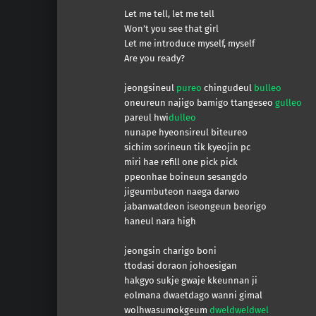
Let me tell, let me tell
Won’t you see that girl
Let me introduce myself, myself
Are you ready?
jeongsineul
pureo
chingudeul
bulleo
oneureun najigo bamigo ttangeseo
gulleo
pareul hwi
dulleo
nunape hyeonsireul biteureo
sichim sorineun tik kyeojin pc
miri hae refill one pick pick
ppeonhae boineun sesangdo
jigeumbuteon naega darwo
jabanwatdeon iseongeun beorigo
haneul nara high
jeongsin charigo boni
ttodasi doraon johoesigan
hakgyo sukje gwaje kkeunnan ji
eolmana dwaetdago wanni gimal
wolhwasumokgeum
dweldweldwel