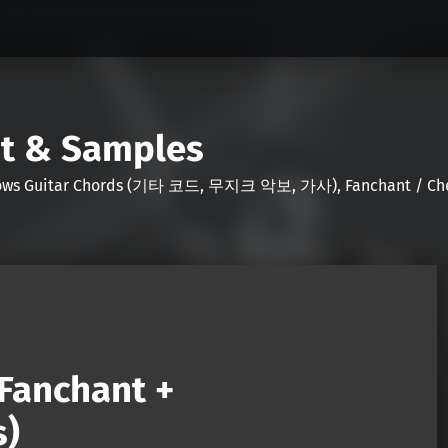
nt & Samples
Shows Guitar Chords (기타 코드, 무지크 악보, 가사), Fanchant / Chee
(Fanchant +
s)