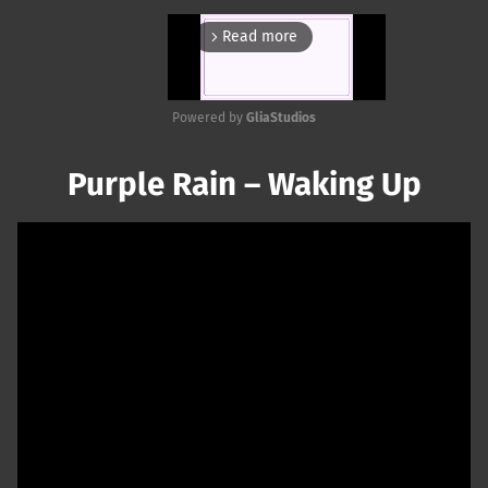
Read more
arrow_forward_ios
Powered by 
GliaStudios
Mute
Purple Rain – Waking Up