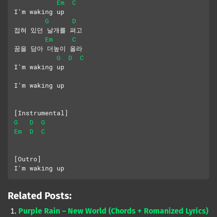
Em
C
I'm waking up
G
D
접혀 있던 날개를 펴고
Em
C
꿈을 담아 더높이 올라
G
D
C
I'm waking up
I'm waking up
[Instrumental]
G
D
G
Em
D
C
[Outro]
I'm waking up
Related Posts:
Purple Rain – New World (Chords + Romanized Lyrics)