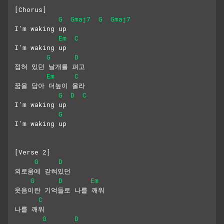
[Chorus]
G
Gmaj7
G
Gmaj7
I'm waking up
Em
C
I'm waking up
G
D
접혀 있던 날개를 펴고
Em
C
꿈을 담아 더높이 올라
G
D
C
I'm waking up
G
I'm waking up
[Verse 2]
G
D
외로움에 갇혀있던
G
D
Em
웃음이란 기억들로 나를 깨워
C
나를 깨워
G
D