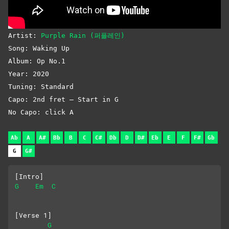
Artist:
Purple Rain (퍼플레인)
Song: Waking Up
Album: Op No.1
Year: 2020
Tuning: Standard
Capo: 2nd fret – Start in G
No Capo: click A
Ab
A
A#
Bb
B
C
C#
Db
D
D#
Eb
E
F
F#
Gb
G
G#
[Intro]
G
Em
C
[Verse 1]
G