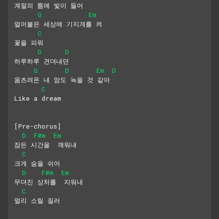
계절의 틈에 빛이 들어
G
Em
얼어붙은 세상에 기지개를 켜
C
꽃을 피워
G
D
하루하루 견뎌내던
G
D
Em
D
움츠려온 내 맘도 녹을 것 같아
C
Like a dream
[Pre-chorus]
D
F#m
Em
잠든 시간을  깨워내
C
크게 숨을 쉬어
D
F#m
Em
무뎌진 상처를  지워내
C
멀리 소릴 질러