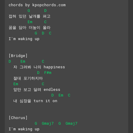
chords by kpopchords.com
G
D
접혀 있던 날개를 펴고
Em
C
꿈을 담아 더높이 올라
G
D
C
I'm waking up
[Bridge]
D
Em
C
  자 그려봐 나의 happiness
D
F#m
  절대 포기하지마
Em
C
  앞만 보고 달려 endless
D
Em
C
  내 심장을 turn it on
[Chorus]
G
Gmaj7
G
Gmaj7
I'm waking up