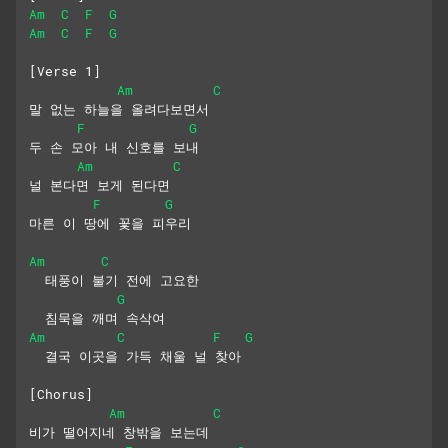
Am
C
F
G
Am
C
F
G
[Verse 1]
Am
C
말 없는 하늘을 올려다보면서
F
G
두 손 모아 내 신호를 보내
Am
C
널 본다면 보게 된다면
F
G
마른 이 땅에 꽃을 피우리
Am
C
  태풍이 불기 전에 고요한 
G
  침묵을 깨며 속삭여
Am
C
F
G
  결국 이곳을 가득 채울 널 찾아
[Chorus]
Am
C
비가 떨어지네 창밖을 보는데