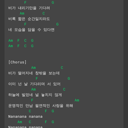
F
G
비가 내리기만을 기다려
Am
C
비록 짧은 순간일지라도
F
G
네 모습을 담을 수 있다면
Am
F
C
G
Am
F
C
G
[Chorus]
Am
C
비가 떨어지네 창밖을 보는데
F
G
이미 넌 날 기다리며 서 있어
Am
C
하늘에 빌었네 널 놓치지 않게
F
Am
운명적인 만남 필연적인 사랑을 위해
C
F
G
Nananana nanana
Am
C
F
G
Nananana nanana