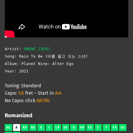
Artist:
ONEWE (원위)
Song: Rain To Be (비를 몰고 오는 소년)
Album: Planet Nine: Alter Ego
Year: 2021
Tuning: Standard
Capo:
1st
fret – Start in
Am
No Capo: click
A#/Bb
Romanized
Ab
A
A#
Bb
B
C
C#
Db
D
D#
Eb
E
F
F#
Gb