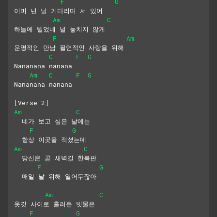
F
G
이미 넌 날 기다리며 서 있어
Am
C
하늘에 빌었네 널 놓치지 않게
F
Am
운명적인 만남 필연적인 사랑을 위해
C
F
G
Nananana nanana
Am
C
F
G
Nananana nanana
[Verse 2]
Am
C
  네가 보고 싶은 날에는
F
G
  항상 이곳을 적셨는데
Am
C
  당신은 곧 새벽길 한복판
F
G
  매일 날 위해 열어두잖아
Am
C
옷깃 사이로 흘러든 빗물은
F
G