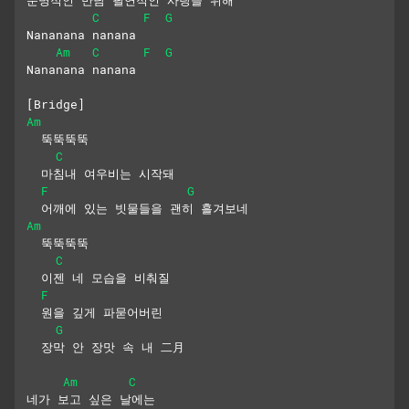
C
F
G
Nananana nanana
Am
C
F
G
Nananana nanana
[Bridge]
Am
  뚝뚝뚝뚝
C
  마침내 여우비는 시작돼
F
G
  어깨에 있는 빗물들을 괜히 흘겨보네
Am
  뚝뚝뚝뚝
C
  이젠 네 모습을 비춰질
F
  원을 깊게 파묻어버린 
G
  장막 안 장맛 속 내 二月
Am
C
네가 보고 싶은 날에는