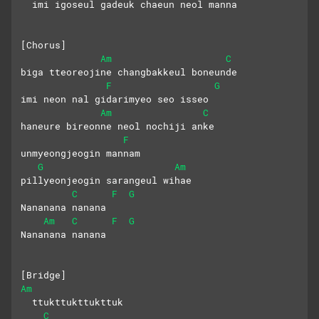
  imi igoseul gadeuk chaeun neol manna
[Chorus]
Am
C
biga tteoreojine changbakkeul boneunde
F
G
imi neon nal gidarimyeo seo isseo
Am
C
haneure bireonne neol nochiji anke
F
unmyeongjeogin mannam
G
Am
pillyeonjeogin sarangeul wihae
C
F
G
Nananana nanana
Am
C
F
G
Nananana nanana
[Bridge]
Am
  ttukttukttukttuk
C