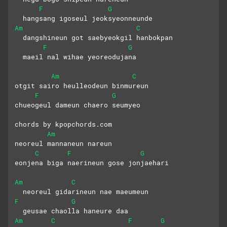
F
G
  hangsang igoseul jeoksyeonneunde
Am
C
  dangshineun got saebyeokgil hanbokpan
F
G
  maeil nal wihae yeoreodujana
Am
C
otgit sairo heulleodeun binmureun
F
G
chueogeul dameun chaero seumyeo
chords by kpopchords.com
Am
neoreul mannaneun nareun
C
F
G
eonjena biga naerineun gose jonjaehari
Am
C
  neoreul gidarineun nae maeumeun
F
G
  geusae chaolla haneure daa
Am
C
F
G