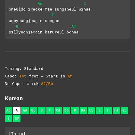
Am
C
oneuldo ireoke mae sunganeul wihae
F
unmyeongjeogin sungan
G
Am
pillyeonjeogin harureul bonae
Tuning: Standard
Capo:
1st
fret – Start in
Am
No Capo: click
A#/Bb
Korean
Ab
A
A#
Bb
B
C
C#
Db
D
D#
Eb
E
F
F#
Gb
G
G#
[Intro]