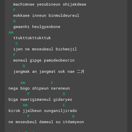
  machimnae yeoubineun shijakdwae
F
  eokkaee inneun binmuldeureul
G
  gwaenhi heulgyeobone
Am
  ttukttukttukttuk
C
  ijen ne moseubeul bichwojil
F
  woneul gipge pamudeobeorin 
G
  jangmak an jangmat sok nae 二月
Am
C
nega bogo shipeun nareneun
F
G
biga naerigimaneul gidaryeo
Am
C
birok jjalbeun sunganiljirado
F
G
ne moseubeul dameul su itdamyeon