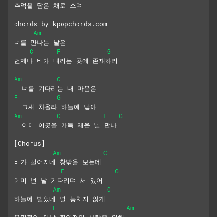
추억을 담은 채로 스며
chords by kpopchords.com
Am
너를 만나는 날은
C
F
G
언제나 비가 내리는 곳에 존재하리
Am
C
  너를 기다리는 내 마음은
F
G
  그새 차올라 하늘에 닿아
Am
C
F
G
  이미 이곳을 가득 채운 널 만나
[Chorus]
Am
C
비가 떨어지네 창밖을 보는데
F
G
이미 넌 날 기다리며 서 있어
Am
C
하늘에 빌었네 널 놓치지 않게
F
Am
운명적인 만남 필연적인 사랑을 위해