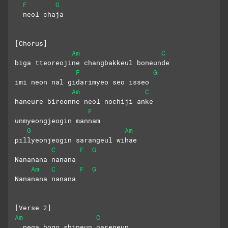
F
G
  neol chaja
[Chorus]
Am
C
biga tteoreojine changbakkeul boneunde
F
G
imi neon nal gidarimyeo seo isseo
Am
C
haneure bireonne neol nochiji anke
F
unmyeongjeogin mannam
G
Am
pillyeonjeogin sarangeul wihae
C
F
G
Nananana nanana
Am
C
F
G
Nananana nanana
[Verse 2]
Am
C
  nega bogo shipeun nareneun