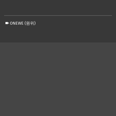
ONEWE (원위)
Skip back to main navigation