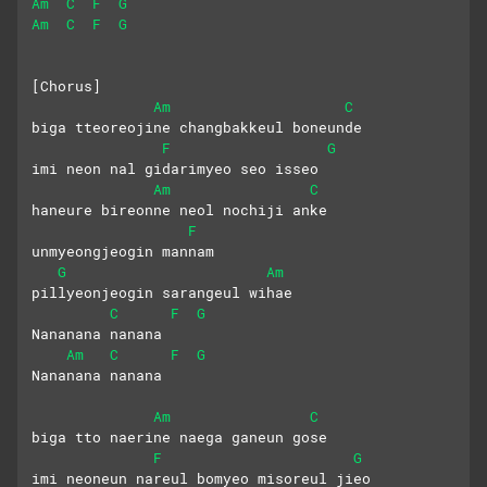
Am
C
F
G
Am
C
F
G
[Chorus]
Am
C
biga tteoreojine changbakkeul boneunde
F
G
imi neon nal gidarimyeo seo isseo
Am
C
haneure bireonne neol nochiji anke
F
unmyeongjeogin mannam
G
Am
pillyeonjeogin sarangeul wihae
C
F
G
Nananana nanana
Am
C
F
G
Nananana nanana
Am
C
biga tto naerine naega ganeun gose
F
G
imi neoneun nareul bomyeo misoreul jieo