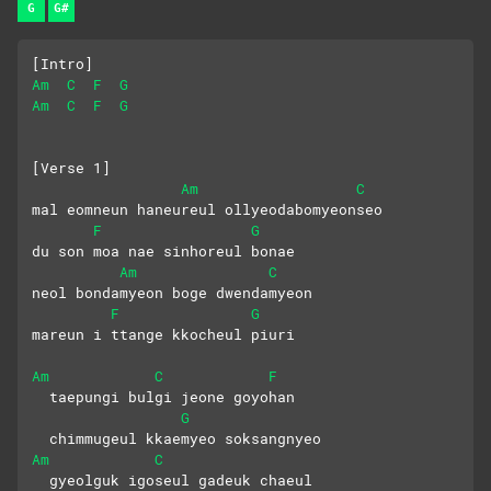
G
G#
[Intro]
Am
C
F
G
Am
C
F
G
[Verse 1]
Am
C
mal eomneun haneureul ollyeodabomyeonseo
F
G
du son moa nae sinhoreul bonae
Am
C
neol bondamyeon boge dwendamyeon
F
G
mareun i ttange kkocheul piuri
Am
C
F
  taepungi bulgi jeone goyohan 
G
  chimmugeul kkaemyeo soksangnyeo
Am
C
  gyeolguk igoseul gadeuk chaeul 