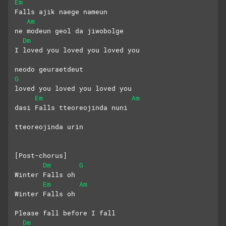
Em
Falls ajik naege nameun
Am
ne modeun geol da jiwobolge
Dm
I loved you loved you loved you
neodo geuraetdeut 
G
loved you loved you loved you
Em
Am
dasi Falls tteoreojinda nuni
tteoreojinda urin
[Post-chorus]
Dm
G
Winter Falls oh
Em
Am
Winter Falls oh
Please fall before I fall
Dm