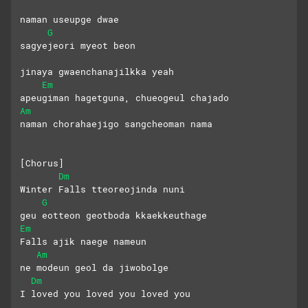
naman useupge dwae
G
sagyejeori myeot beon
jinaya gwaenchanajilkka yeah
Em
apeugiman hagetguna, chueogeul chajado
Am
naman chorahaejigo sangcheoman nama
[Chorus] 
Dm
Winter Falls tteoreojinda nuni
G
geu eotteon geotboda kkaekkeuthage
Em
Falls ajik naege nameun
Am
ne modeun geol da jiwobolge
Dm
I loved you loved you loved you