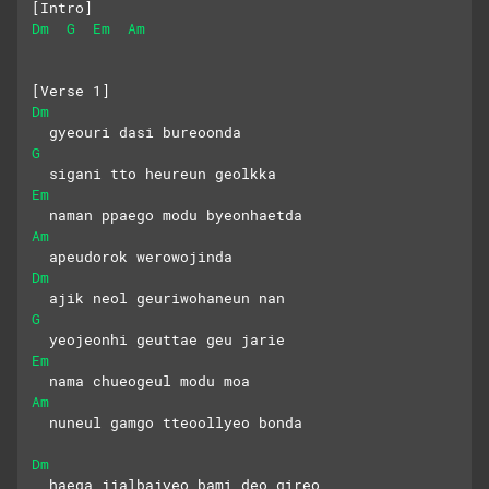
[Intro]
Dm
G
Em
Am
[Verse 1]
Dm
  gyeouri dasi bureoonda
G
  sigani tto heureun geolkka
Em
  naman ppaego modu byeonhaetda
Am
  apeudorok werowojinda
Dm
  ajik neol geuriwohaneun nan
G
  yeojeonhi geuttae geu jarie
Em
  nama chueogeul modu moa
Am
  nuneul gamgo tteoollyeo bonda
Dm
  haega jjalbajyeo bami deo gireo