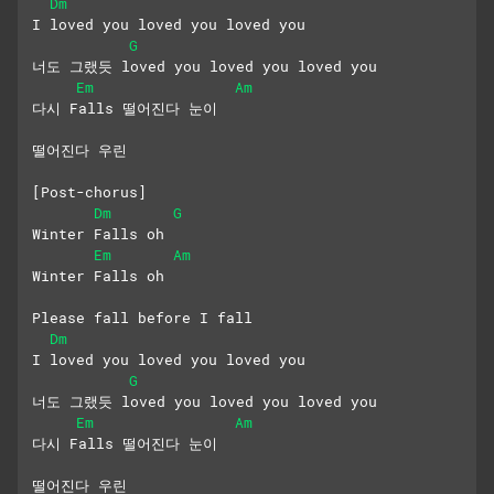
Dm
I loved you loved you loved you
G
너도 그랬듯 loved you loved you loved you
Em
Am
다시 Falls 떨어진다 눈이
떨어진다 우린
[Post-chorus]
Dm
G
Winter Falls oh
Em
Am
Winter Falls oh
Please fall before I fall
Dm
I loved you loved you loved you
G
너도 그랬듯 loved you loved you loved you
Em
Am
다시 Falls 떨어진다 눈이
떨어진다 우린