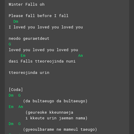
Winter Falls oh
Please fall before I fall
Dm
I loved you loved you loved you
neodo geuraetdeut 
G
loved you loved you loved you
Em
Am
dasi Falls tteoreojinda nuni
tteoreojinda urin
[Coda]
Dm
G
      (da bultaeugo da bultaeugo)
Em
Am
       (geureoke kkeunnaeja
       i kkeute urin jaeman nama)
Dm
G
      (gyeoulbarame ne mameul taeugo)