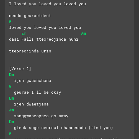
I loved you loved you loved you
neodo geuraetdeut 
G
loved you loved you loved you
Em
Am
dasi Falls tteoreojinda nuni
tteoreojinda urin
[Verse 2]
Dm
  ijen gwaenchana
G
  geurae I’ll be okay
Em
  ijen dwaetjana
Am
  sanggwaneopseo go away
Dm
  gieok soge neoreul channeunda (find you)
G