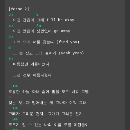
[Verse 2]
Dm
G
  이젠 괜찮아 그래 I’ll be okay
Em
Am
  이젠 됐잖아 상관없어 go away
Dm
  기억 속에 너를 찾는다 (find you)
G
  그 손 잡고 그때 걸어가 (yeah yeah)
Em
  따뜻했던 겨울이었다
  그땐 전부 아름다웠다
Dm
조용한 하늘 아래 숨어 맘을 모두 비워 그댈
G
잊는 것보다 밀어내는 게 그나마 쉬워 그래
Em
그때가 그리운 건지, 그대가 그리운 건지
Am
도무지 알 수 없는 나의 이름 모를 미련들이
Dm