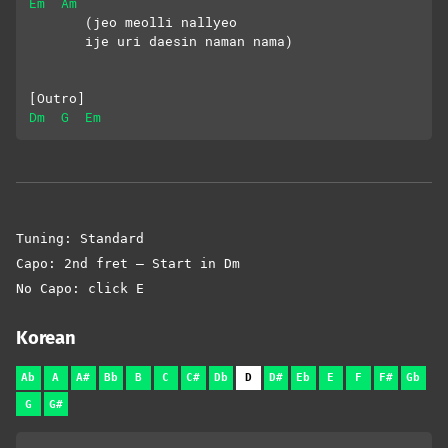
Em
Am
       (jeo meolli nallyeo 
       ije uri daesin naman nama)
[Outro]
Dm
G
Em
Tuning: Standard
Capo: 2nd fret – Start in Dm
No Capo: click E
Korean
Ab
A
A#
Bb
B
C
C#
Db
D
D#
Eb
E
F
F#
Gb
G
G#