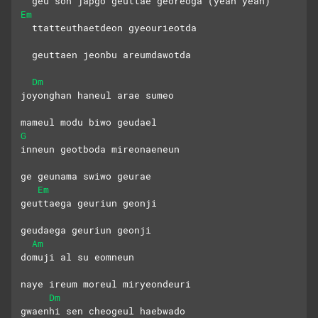
  geu son japgo geuttae georeoga (yeah yeah)
Em
  ttatteuthaetdeon gyeourieotda
  geuttaen jeonbu areumdawotda
Dm
joyonghan haneul arae sumeo
mameul modu biwo geudael
G
inneun geotboda mireonaeneun
ge geunama swiwo geurae
Em
geuttaega geuriun geonji
geudaega geuriun geonji
Am
domuji al su eomneun
naye ireum moreul miryeondeuri
Dm
gwaenhi sen cheogeul haebwado