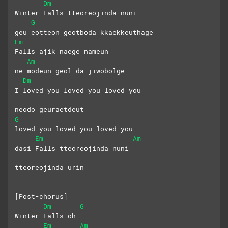
Dm
Winter Falls tteoreojinda nuni
G
geu eotteon geotboda kkaekkeuthage
Em
Falls ajik naege nameun
Am
ne modeun geol da jiwobolge
Dm
I loved you loved you loved you
neodo geuraetdeut 
G
loved you loved you loved you
Em
Am
dasi Falls tteoreojinda nuni
tteoreojinda urin
[Post-chorus]
Dm
G
Winter Falls oh
Em
Am