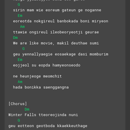
G
  sirin mam wie eoreum gateun ge noganne
Em
  eoreotda nokgireul banbokada boni miryeon
Am
  ttawie ongireul ileobeoryeotji geurae
Dm
  We are like movie, makil deuthae sumi
G
  geu yennallyaegie eosaekage dasi momburim
Em
  eojjeol su eopda hamyeonseodo
  ne heunjeoge meomchit
Am
  hada bonikka saenggangna
[Chorus] 
Dm
Winter Falls tteoreojinda nuni
G
geu eotteon geotboda kkaekkeuthage