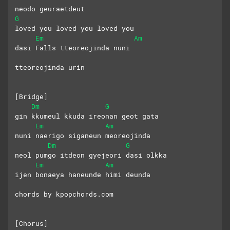
neodo geuraetdeut 
G
loved you loved you loved you
Em
Am
dasi Falls tteoreojinda nuni
tteoreojinda urin
[Bridge]
Dm
G
gin kkumeul kkuda ireonan geot gata
Em
Am
nuni naerigo siganeun meoreojinda
Dm
G
neol pumgo itdeon gyejeori dasi olkka
Em
Am
ijen bonaeya haneunde himi deunda
chords by kpopchords.com
[Chorus] 