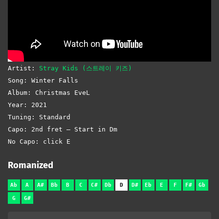
Artist:
Stray Kids (스트레이 키즈)
Song: Winter Falls
Album: Christmas EveL
Year: 2021
Tuning: Standard
Capo: 2nd fret – Start in Dm
No Capo: click E
Romanized
Ab
A
A#
Bb
B
C
C#
Db
D
D#
Eb
E
F
F#
Gb
G
G#