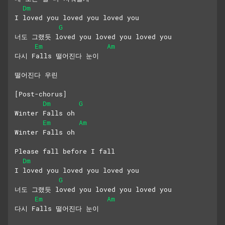
Dm
I loved you loved you loved you
G
너도 그랬듯 loved you loved you loved you
Em
Am
다시 Falls 떨어진다 눈이
떨어진다 우린
[Post-chorus]
Dm
G
Winter Falls oh
Em
Am
Winter Falls oh
Please fall before I fall
Dm
I loved you loved you loved you
G
너도 그랬듯 loved you loved you loved you
Em
Am
다시 Falls 떨어진다 눈이