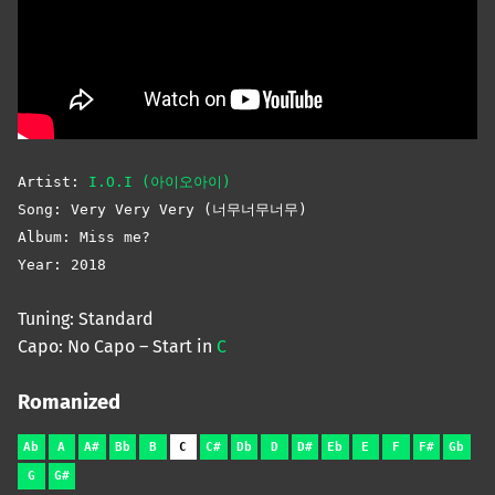
Artist:
I.O.I (아이오아이)
Song: Very Very Very (너무너무너무)
Album: Miss me?
Year: 2018
Tuning: Standard
Capo: No Capo – Start in
C
Romanized
Ab
A
A#
Bb
B
C
C#
Db
D
D#
Eb
E
F
F#
Gb
G
G#