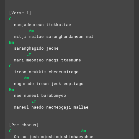
[Verse 1]
C
  namjadeureun ttokkattae
Am
  mitji mallae saranghandaneun mal
Bm
  saranghagido jeone
Em
  mari meonjeo naogi ttaemune
C
  ireon neukkim cheoeumirago
Am
  nugurado ireon jeok eopttago
Bm
  nae nuneul barabomyeo
Em
  mareul haedo neomeogaji mallae
[Pre-chorus]
C
Am
  Oh no joshimjoshimjoshimhaeyahae