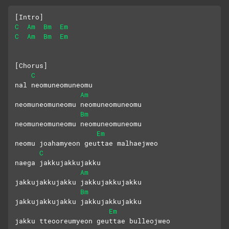
[Intro]
C
Am
Bm
Em
C
Am
Bm
Em
[Chorus]
C
nal neomuneomuneomu
Am
neomuneomuneomu neomuneomuneomu
Bm
neomuneomuneomu neomuneomuneomu
Em
neomu joahamyeon geuttae malhaejweo
C
naega jakkujakkujakku
Am
jakkujakkujakku jakkujakkujakku
Bm
jakkujakkujakku jakkujakkujakku
Em
jakku tteooreumyeon geuttae bulleojweo