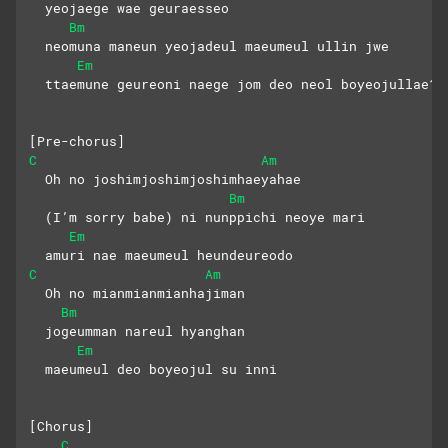
  yeojaege wae geuraesseo
Bm
  neomuna maneun yeojadeul maeumeul ullin jwe
Em
  ttaemune geureoni naege jom deo neol boyeojullae?
[Pre-chorus]
C
Am
  Oh no joshimjoshimjoshimhaeyahae
Bm
  (I’m sorry babe) ni nunppichi neoye mari
Em
  amuri nae maeumeul heundeureodo
C
Am
  Oh no mianmianmianhajiman
Bm
  jogeumman nareul hyanghan
Em
  maeumeul deo boyeojul su inni
[Chorus]
C