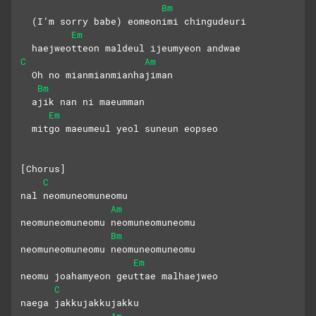
Bm
  (I’m sorry babe) eomeonimi chingudeuri
Em
  haejweotteon maldeul ijeumyeon andwae
C
Am
  Oh no mianmianmianhajiman
Bm
  ajik nan ni maeumman
Em
  mitgo maeumeul yeol suneun eopseo
[Chorus]
C
nal neomuneomuneomu
Am
neomuneomuneomu neomuneomuneomu
Bm
neomuneomuneomu neomuneomuneomu
Em
neomu joahamyeon geuttae malhaejweo
C
naega jakkujakkujakku
Am