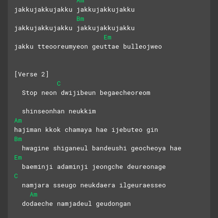
jakkujakkujakku jakkujakkujakku
Bm
jakkujakkujakku jakkujakkujakku
Em
jakku tteooreumyeon geuttae bulleojweo
[Verse 2]
C
  Stop neon dwijibeun begaecheoreom
  shinseonhan neukkim
Am
hajiman kkok chamaya hae ijebuteo gin
Bm
  hwagine shiganeul bandeushi geocheoya hae
Em
  baeminji adaminji jeongche deureonage
C
  namjara sseugo neukdaera ilgeuraesseo
Am
  dodaeche namjadeul geudongan