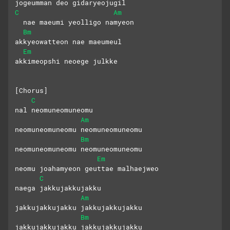
jogeumman deo gidaryeojugil
C
Am
  nae maeumi yeolligo namyeon
Bm
akkyeowatteon nae maeumeul
Em
akkimeopshi neoege julkke
[Chorus]
C
nal neomuneomuneomu
Am
neomuneomuneomu neomuneomuneomu 
Bm
neomuneomuneomu neomuneomuneomu
Em
neomu joahamyeon geuttae malhaejweo
C
naega jakkujakkujakku
Am
jakkujakkujakku jakkujakkujakku
Bm
jakkujakkujakku jakkujakkujakku