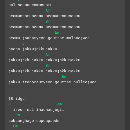
nal neomuneomuneomu
Am
neomuneomuneomu neomuneomuneomu
Bm
neomuneomuneomu neomuneomuneomu
Em
neomu joahamyeon geuttae malhaejweo
C
naega jakkujakkujakku
Am
jakkujakkujakku jakkujakkujakku
Bm
jakkujakkujakku jakkujakkujakku
Em
jakku tteooreumyeon geuttae bulleojweo
[Bridge]
C
Am
  ireon nal ihaehaejugil
Bm
soksanghago dapdapaedo
Em