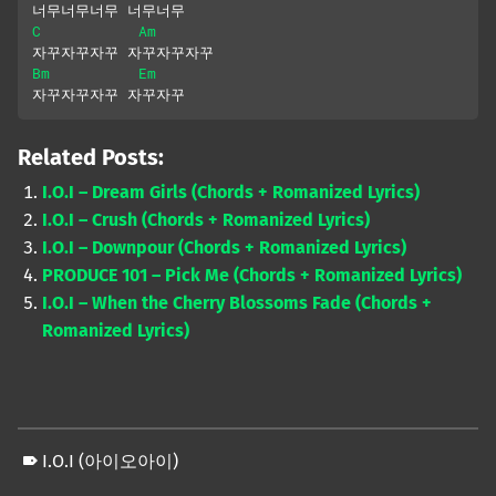
너무너무너무 너무너무
C
Am
자꾸자꾸자꾸 자꾸자꾸자꾸
Bm
Em
자꾸자꾸자꾸 자꾸자꾸
Related Posts:
I.O.I – Dream Girls (Chords + Romanized Lyrics)
I.O.I – Crush (Chords + Romanized Lyrics)
I.O.I – Downpour (Chords + Romanized Lyrics)
PRODUCE 101 – Pick Me (Chords + Romanized Lyrics)
I.O.I – When the Cherry Blossoms Fade (Chords +
Romanized Lyrics)
I.O.I (아이오아이)