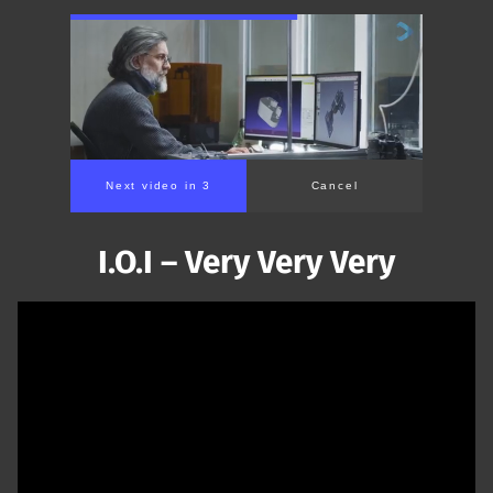
Next video in 2
Cancel
I.O.I – Very Very Very