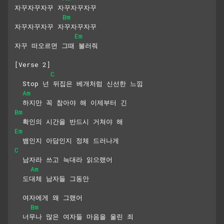
자꾸자꾸자꾸 자꾸자꾸자꾸
Bm
자꾸자꾸자꾸 자꾸자꾸자꾸
Em
자꾸 떠오르면 그때 불러줘
[Verse 2]
C
  Stop 넌 뒤집은 베개처럼 신선한 느낌
Am
  하지만 꼭 참아야 해 이제부터 긴
Bm
  확인의 시간을 반드시 거쳐야 해
Em
  뱀인지 아담인지 정체 드러나게
C
  남자라 쓰고 늑대라 읽으랬어
Am
  도대체 남자들 그동안
  여자에게 왜 그랬어
Bm
  너무나 많은 여자들 마음을 울린 죄