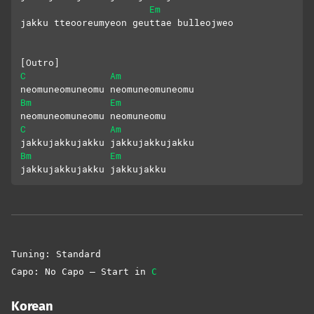
Em
jakku tteooreumyeon geuttae bulleojweo
[Outro]
C
Am
neomuneomuneomu neomuneomuneomu
Bm
Em
neomuneomuneomu neomuneomu
C
Am
jakkujakkujakku jakkujakkujakku
Bm
Em
jakkujakkujakku jakkujakku
Tuning: Standard
Capo: No Capo – Start in
C
Korean