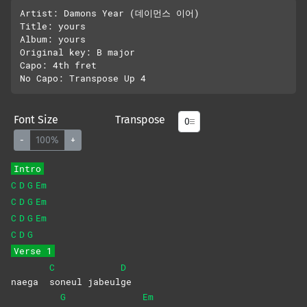
Artist: Damons Year (데이먼스 이어)

Title: yours

Album: yours

Original key: B major

Capo: 4th fret

Font Size
Transpose
-
100%
+
Intro
C
D
G
Em
C
D
G
Em
C
D
G
Em
C
D
G
Verse 1
C
D
naega
soneul
jabeul
ge
G
Em