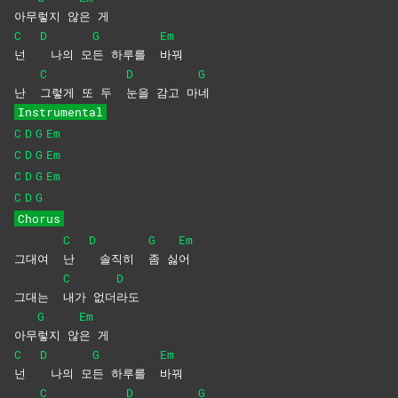
아무
렇지
않
은
게
C
D
G
Em
넌
나의 모
든 하루를
바꿔
C
D
G
난
그렇게 또 두
눈을 감고 마
네
Instrumental
C
D
G
Em
C
D
G
Em
C
D
G
Em
C
D
G
Chorus
C
D
G
Em
그대여
난
솔직히
좀
싫
어
C
D
그대는
내가
없더
라도
G
Em
아무
렇지
않
은
게
C
D
G
Em
넌
나의 모
든 하루를
바꿔
C
D
G