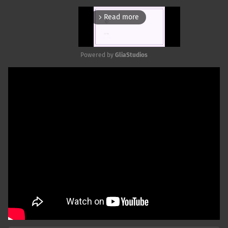
Read more
arrow_forward_ios
Powered by 
GliaStudios
Mute