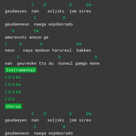
C
D
G
Em
geudaeyeo
nan
soljiki
jom
sir
eo
C
D
geudaeneun
naega
eopdeo
rado
G
Em
amu
reochi
an
eun
ge
C
D
G
Em
neon
naye mo
deun harureul
bakkwo
C
D
G
nan
geureoke tto du
nuneul gamgo ma
ne
Instrumental
C
D
G
Em
C
D
G
Em
C
D
G
Em
C
D
G
Chorus
C
D
G
Em
geudaeyeo
nan
soljiki
jom
sir
eo
C
D
geudaeneun
naega
eopdeo
rado