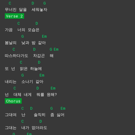
C
D
G
무
너진 달을
세워놓
자
Verse 2
C
D
가끔
너의
모습
은
G
Em
봄날의
낮과 밤 같
아
C
D
G
Em
따스
하다가도
차갑곤
해
C
D
또 넌
맑은
하늘
에
G
Em
내리는
소나기
같
아
C
D
Em
넌
대체 내게
뭐를
원
해?
Chorus
C
D
G
Em
그대여
난
솔직히
좀
싫
어
C
D
그대는
내가
없더
라도
G
Em