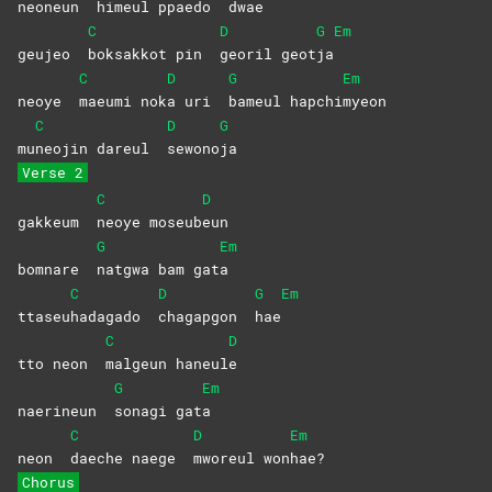
neoneun
himeul ppaedo
dwae
C
D
G
Em
geujeo
boksakkot pin
georil
geot
ja
C
D
G
Em
neoye
maeumi
nok
a uri
bameul
hapchi
myeon
C
D
G
mu
neojin dareul
sewono
ja
Verse 2
C
D
gakkeum
neoye
moseub
eun
G
Em
bomnare
natgwa bam gat
a
C
D
G
Em
ttaseu
hadagado
chagapgon
hae
C
D
tto neon
malgeun
haneul
e
G
Em
naerineun
sonagi
gat
a
C
D
Em
neon
daeche naege
mworeul
won
hae?
Chorus