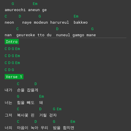
G
Em
amu
reochi
an
eun
ge
C
D
G
Em
neon
naye mo
deun harureul
bakkwo
C
D
G
nan
geureoke tto du
nuneul gamgo ma
ne
Intro
C
D
G
Em
C
D
G
Em
C
D
G
Em
C
D
G
Verse 1
C
D
내가
손을
잡을
게
G
Em
너는
힘을 빼도
돼
C
D
G
Em
그저
복사꽃 핀
거릴
걷
자
C
D
G
Em
너의
마음이
녹
아 우리
밤을
합치
면