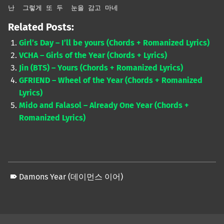
난
그렇게 또 두
눈을 감고 마
네
Related Posts:
Girl’s Day – I’ll be yours (Chords + Romanized Lyrics)
VCHA – Girls of the Year (Chords + Lyrics)
Jin (BTS) – Yours (Chords + Romanized Lyrics)
GFRIEND – Wheel of the Year (Chords + Romanized
Lyrics)
Mido and Falasol – Already One Year (Chords +
Romanized Lyrics)
Damons Year (데이먼스 이어)
Skip back to main navigation