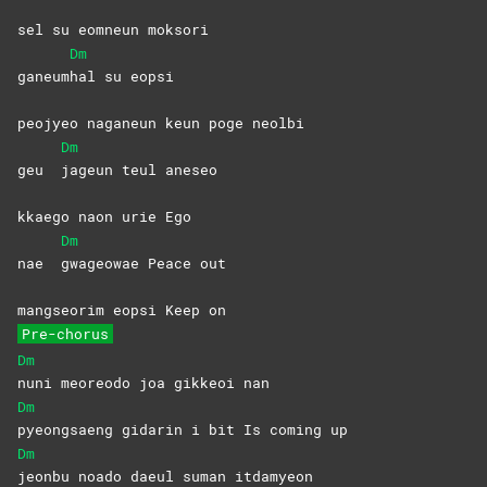
sel su eomneun moksori
Dm
ganeum
hal su eopsi
peojyeo naganeun keun poge neolbi
Dm
geu
jageun teul aneseo
kkaego naon urie Ego
Dm
nae
gwageowae Peace out
mangseorim eopsi Keep on
Pre-chorus
Dm
nuni meoreodo joa gikkeoi nan
Dm
pyeongsaeng gidarin i bit Is coming up
Dm
jeonbu noado daeul suman itdamyeon