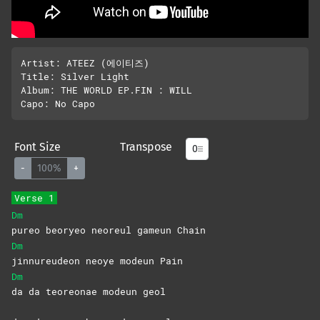
Artist: ATEEZ (에이티즈)

Title: Silver Light

Album: THE WORLD EP.FIN : WILL

Font Size
Transpose
-
100%
+
Verse 1
Dm
pureo beoryeo neoreul gameun Chain
Dm
jinnureudeon neoye modeun Pain
Dm
da da teoreonae modeun geol