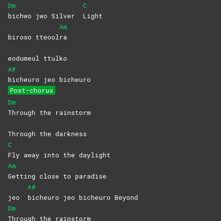
Dm
C
bichwo jwo Silver
Light
Am
biroso tteool
ra
eodumeul ttulko
A#
bicheuro jeo bicheuro
Post-chorus
Dm
Through the rainstorm
Through the darkness
C
Fly away into the daylight
Am
Getting close to paradise
A#
jeo
bicheuro jeo bicheuro Beyond
Dm
Through the rainstorm