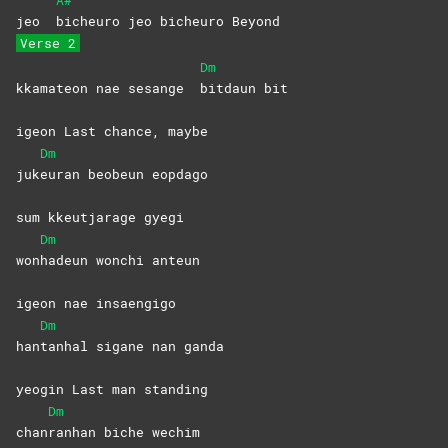
A#
jeo
bicheuro jeo bicheuro Beyond
Verse 2
Dm
kkamateon nae sesange
bitdaun
bit
igeon Last chance, maybe
Dm
juk
euran beobeun eopdago
sum kkeutjarage gyegi
Dm
won
hadeun wonchi anteun
igeon nae insaengigo
Dm
han
tanhal sigane nan ganda
yeogin Last man standing
Dm
chan
ranhan biche wechim