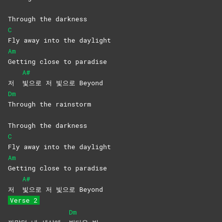
Through the darkness
C
Fly away into the daylight
Am
Getting close to paradise
A#
저
빛으로 저 빛으로 Beyond
Dm
Through the rainstorm
Through the darkness
C
Fly away into the daylight
Am
Getting close to paradise
A#
저
빛으로 저 빛으로 Beyond
Verse 2
Dm