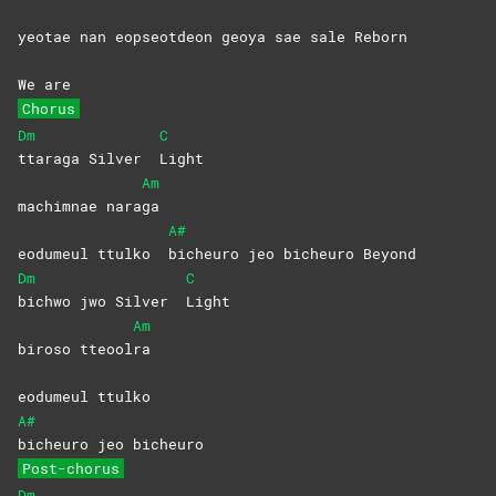
yeotae nan eopseotdeon geoya sae sale Reborn
We are
Chorus
Dm
C
ttaraga Silver
Light
Am
machimnae nara
ga
A#
eodumeul ttulko
bicheuro jeo bicheuro Beyond
Dm
C
bichwo jwo Silver
Light
Am
biroso tteool
ra
eodumeul ttulko
A#
bicheuro jeo bicheuro
Post-chorus
Dm