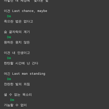
까맣던 내 세상에
빛다운
빛
이건 Last chance, maybe
Dm
죽
으란 법은 없다고
숨 끝자락의 계기
Dm
원
하든 원치 않든
이건 내 인생이고
Dm
한
탄할 시간에 난 간다
여긴 Last man standing
Dm
찬
란한 빛의 외침
셀 수 없는 목소리
Dm
가늠
할 수 없이