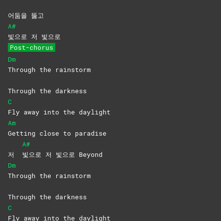
어둠을 뚫고
A#
빛으로 저 빛으로
Post-chorus
Dm
Through the rainstorm
Through the darkness
C
Fly away into the daylight
Am
Getting close to paradise
A#
저
빛으로 저 빛으로 Beyond
Dm
Through the rainstorm
Through the darkness
C
Fly away into the daylight