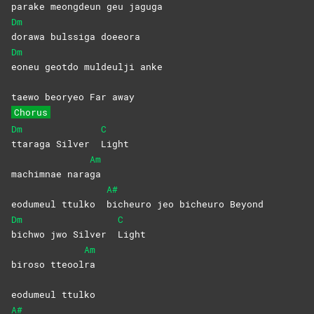
parake meongdeun geu jaguga
Dm
dorawa bulssiga doeeora
Dm
eoneu geotdo muldeulji anke
taewo beoryeo Far away
Chorus
Dm
C
ttaraga Silver
Light
Am
machimnae nara
ga
A#
eodumeul ttulko
bicheuro jeo bicheuro Beyond
Dm
C
bichwo jwo Silver
Light
Am
biroso tteool
ra
eodumeul ttulko
A#