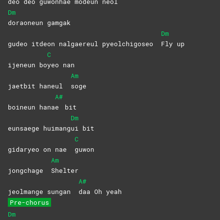
deo deo guwonhae modeun neol
Dm
doraoneun
gamgak
Dm
gudeo itdeon nalgaereul pyeolchigoseo
Fly
up
C
ijeneun bo
yeo
nan
Am
jaetbit haneul
soge
A#
boineun hana
e
bit
Dm
eunsaege huimang
ui
bit
C
gidaryeo on nae
guwon
Am
jongchage
Shelter
A#
jeolmange sungan
daa Oh yeah
Pre-chorus
Dm