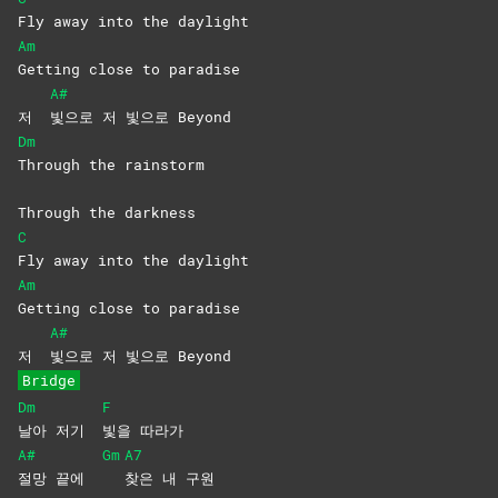
Fly away into the daylight
Am
Getting close to paradise
A#
저
빛으로 저 빛으로 Beyond
Dm
Through the rainstorm
Through the darkness
C
Fly away into the daylight
Am
Getting close to paradise
A#
저
빛으로 저 빛으로 Beyond
Bridge
Dm
F
날아 저기
빛을
따라가
A#
Gm
A7
절망 끝에
찾은 내 구원