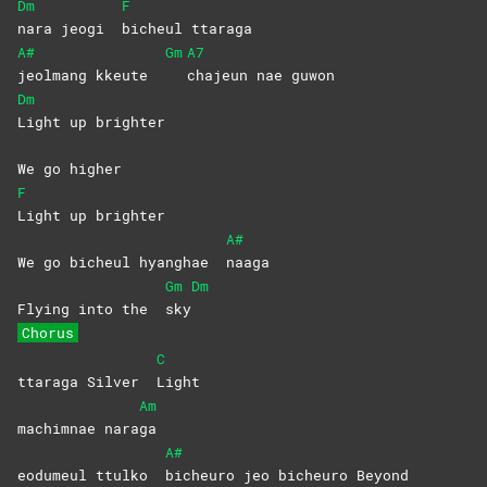
Dm
F
nara jeogi
bicheul
ttaraga
A#
Gm
A7
jeolmang kkeute
chajeun nae guwon
Dm
Light up brighter
We go higher
F
Light up brighter
A#
We go bicheul hyanghae
naaga
Gm
Dm
Flying into the
sky
Chorus
C
ttaraga Silver
Light
Am
machimnae nara
ga
A#
eodumeul ttulko
bicheuro jeo bicheuro Beyond