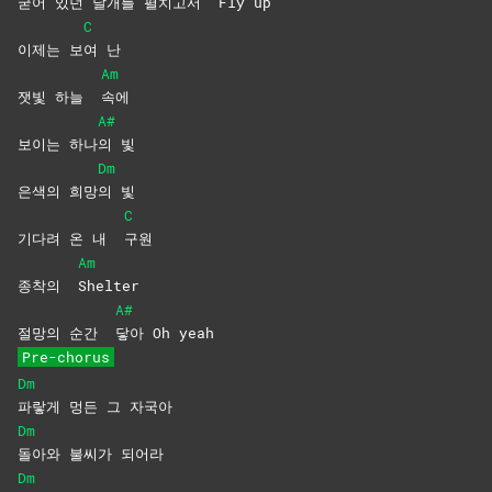
굳어 있던 날개를 펼치고서
Fly
up
C
이제는 보
여
난
Am
잿빛 하늘
속에
A#
보이는 하나
의
빛
Dm
은색의 희망
의
빛
C
기다려 온 내
구원
Am
종착의
Shelter
A#
절망의 순간
닿아 Oh yeah
Pre-chorus
Dm
파랗게 멍든 그 자국아
Dm
돌아와 불씨가 되어라
Dm