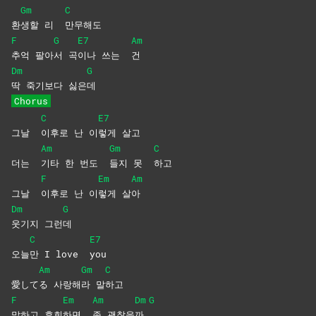
Gm
C
환
생할 리
만무해도
F
G
E7
Am
추억
팔아
서
곡
이나 쓰는
건
Dm
G
딱 죽기보다 싫은
데
Chorus
C
E7
그날
이후로 난 이
렇게
살고
Am
Gm
C
더는
기타 한 번도
들지 못
하고
F
Em
Am
그날
이후로 난 이
렇게
살
아
Dm
G
웃기지
그런
데
C
E7
오늘
만 I love
you
Am
Gm
C
愛して
る
사랑해
라
말
하고
F
Em
Am
Dm
G
말하고
후회
하면
좀
괜찮을
까