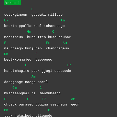
Verse 1
C
setakgineun
gadeuki
millyeo
E7
Am
beorin ppallaereul tohaenae
go
Gm
C
meorineun
bung tteo bu
seuseuhae
F
Em
Am
na ppaego bunjuhan
changbag
eun
Dm
G
beotkkonmajeo
bappeugo
F
E7
hansimhagi
ro peok jjagi eopseo
do
Am
dangjange nae
ga
naeil
Gm
C
hwan
saenghal ri
manmuhaedo
F
G
E7
Am
chueok
para
seo
gog
ina sseuneun
geon
Dm
G
ttak jukgiboda sileun
de