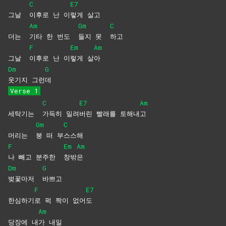
C
E7
그날
이후로 난 이
렇게
살고
Am
Gm
C
더는
기타 한 번도
들지 못
하고
F
Em
Am
그날
이후로 난 이
렇게
살
아
Dm
G
웃기지
그런
데
Verse 1
C
E7
Am
세탁기는
가득히
밀려
버린 빨래를 토해내
고
Gm
C
머리는
붕 떠 부
스스해
F
Em
Am
나 빼고 분주한
창밖
은
Dm
G
벚꽃마저
바쁘고
F
E7
한심하기
로 퍽 짝이 없어
도
Am
당장에 내
가
내일