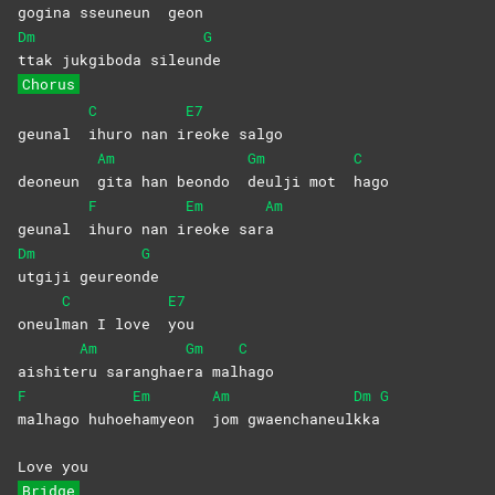
gog
ina sseuneun
geon
Dm
G
ttak jukgiboda sileun
de
Chorus
C
E7
geunal
ihuro nan i
reoke
salgo
Am
Gm
C
deoneun
gita han beondo
deulji mot
hago
F
Em
Am
geunal
ihuro nan i
reoke
sar
a
Dm
G
utgiji
geureon
de
C
E7
oneul
man I love
you
Am
Gm
C
aishite
ru
saranghae
ra
mal
hago
F
Em
Am
Dm
G
malhago
huhoe
hamyeon
jom
gwaenchaneul
kka
Love you
Bridge