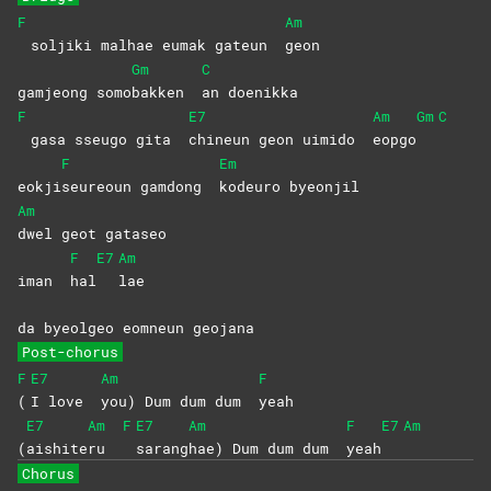
F
Am
soljiki malhae eumak gateun
geon
Gm
C
gamjeong somo
bakken
an
doenikka
F
E7
Am
Gm
C
gasa sseugo gita
chineun geon uimido
eopgo
F
Em
eokji
seureoun gamdong
kodeuro
byeonjil
Am
dwel geot gataseo
F
E7
Am
iman
hal
lae
da byeolgeo eomneun geojana
Post-chorus
F
E7
Am
F
(
I love
you) Dum dum dum
yeah
E7
Am
F
E7
Am
F
E7
Am
(
aishite
ru
sarang
hae) Dum dum dum
yeah
Chorus