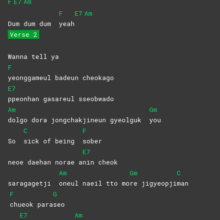
F
E7
Am
F
E7
Am
Dum dum dum
yeah
Verse 2
Wanna tell ya
F
yeonggameul badeun cheokago
E7
ppeonhan gasareul sseobwado
Am
Gm
dolgo dora jongchakjineun gyeolguk
you
C
F
So
sick of being
sober
E7
neoe daehan norae a
nin
cheok
Am
Gm
C
saragagetji
oneul naeil tto mo
re
jigyeopji
man
F
G
chueok
para
seo
E7
Am