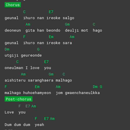
Chorus
C
E7
geunal
ihuro nan i
reoke
salgo
Am
Gm
C
deoneun
gita han beondo
deulji mot
hago
F
Em
Am
geunal
ihuro nan i
reoke
sar
a
Dm
G
utgiji
geureon
de
C
E7
oneul
man I love
you
Am
Gm
C
aishite
ru
saranghae
ra
mal
hago
F
Em
Am
Dm
G
malhago
huhoe
hamyeon
jom
gwaenchaneul
kka
Post-chorus
F
E7
Am
Love
you
F
E7
Am
Dum dum dum
yeah