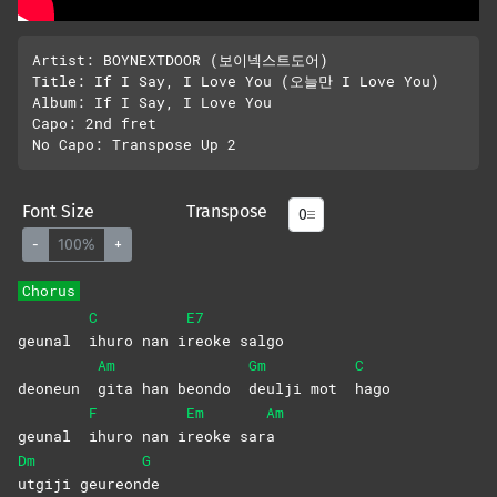
Artist: BOYNEXTDOOR (보이넥스트도어)

Title: If I Say, I Love You (오늘만 I Love You)

Album: If I Say, I Love You

Capo: 2nd fret

Font Size
Transpose
-
100%
+
Chorus
C
E7
geunal
ihuro nan i
reoke
salgo
Am
Gm
C
deoneun
gita han beondo
deulji mot
hago
F
Em
Am
geunal
ihuro nan i
reoke
sar
a
Dm
G
utgiji
geureon
de