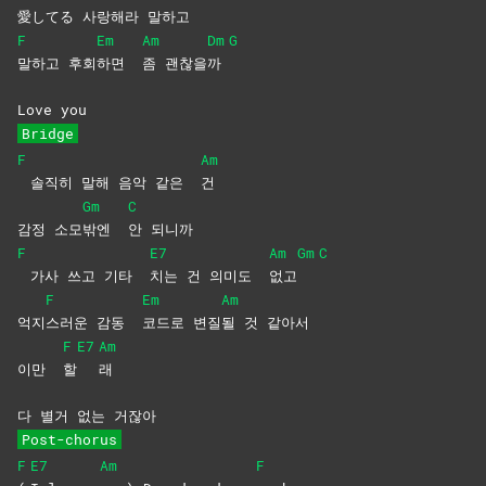
愛して
る
사랑해
라
말
하고
F
Em
Am
Dm
G
말하고
후회
하면
좀
괜찮을
까
Love you
Bridge
F
Am
솔직히 말해 음악 같은
건
Gm
C
감정 소모
밖엔
안
되니까
F
E7
Am
Gm
C
가사 쓰고 기타
치는 건 의미도
없고
F
Em
Am
억지
스러운 감동
코드로
변질
될 것 같아서
F
E7
Am
이만
할
래
다 별거 없는 거잖아
Post-chorus
F
E7
Am
F