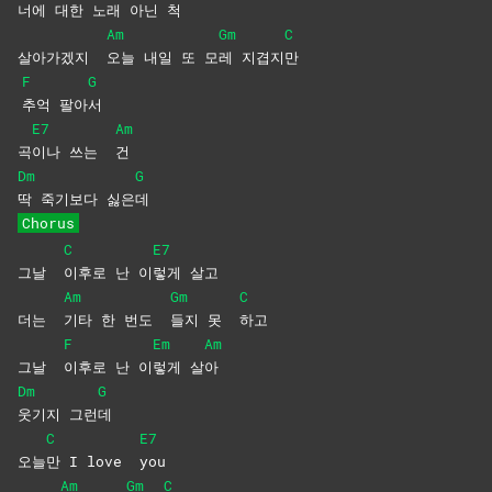
너에 대한 노래 아
닌
척
Am
Gm
C
살아가겠지
오늘 내일 또 모
레
지겹지
만
F
G
추억
팔아
서
E7
Am
곡
이나 쓰는
건
Dm
G
딱 죽기보다 싫은
데
Chorus
C
E7
그날
이후로 난 이
렇게
살고
Am
Gm
C
더는
기타 한 번도
들지 못
하고
F
Em
Am
그날
이후로 난 이
렇게
살
아
Dm
G
웃기지
그런
데
C
E7
오늘
만 I love
you
Am
Gm
C