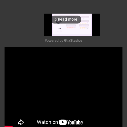
Read more
arrow_forward_ios
Powered by 
GliaStudios
Mute