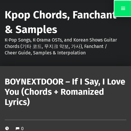
Kpop Chords, Fanchant
& Samples
K-Pop Songs, K-Drama OSTs, and Korean Shows Guitar
Chords (기타 코드, 무지크 악보, 가사), Fanchant /
Cheer Guide, Samples & Interpolation
BOYNEXTDOOR – If I Say, I Love
You (Chords + Romanized
Lyrics)
0