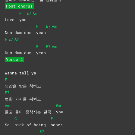
Post-chorus
F
E7
Am
Love
you
F
E7
Am
Dum dum dum
yeah
F
E7
Am
F
E7
Am
Dum dum dum
yeah
Verse 2
Wanna tell ya
F
영감을 받은 척하고
E7
뻔한 가사를 써봐도
Am
Gm
돌고 돌아 종착지는 결국
you
C
F
So
sick of being
sober
E7