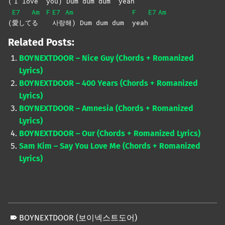
(
I love
you) Dum dum dum
yeah
E7
Am
F
E7
Am
F
E7
Am
(
愛して
る
사랑
해) Dum dum dum
yeah
Related Posts:
BOYNEXTDOOR – Nice Guy (Chords + Romanized
Lyrics)
BOYNEXTDOOR – 400 Years (Chords + Romanized
Lyrics)
BOYNEXTDOOR – Amnesia (Chords + Romanized
Lyrics)
BOYNEXTDOOR – Our (Chords + Romanized Lyrics)
Sam Kim – Say You Love Me (Chords + Romanized
Lyrics)
BOYNEXTDOOR (보이넥스트도어)