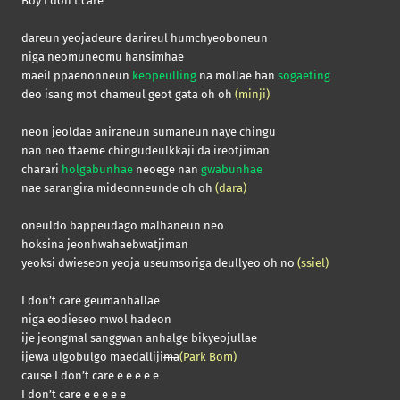
Boy I don’t care​
dareun yeojadeure darireul humchyeoboneun
niga neomuneomu hansimhae
maeil ppaenonneun
keopeulling
na mollae han
sogaeting
deo isang mot chameul geot gata oh oh
(minji)
neon jeoldae aniraneun sumaneun naye chingu
nan neo ttaeme chingudeulkkaji da ireotjiman
charari
holgabunhae
neoege nan
gwabunhae
nae sarangira mideonneunde oh oh
(dara)
oneuldo bappeudago malhaneun neo
hoksina jeonhwahaebwatjiman
yeoksi dwieseon yeoja useumsoriga deullyeo oh no
(ssiel)
I don’t care geumanhallae
niga eodieseo mwol hadeon
ije jeongmal sanggwan anhalge bikyeojullae
ijewa ulgobulgo maedalliji
ma
(Park Bom)
cause I don’t care e e e e e
I don’t care e e e e e