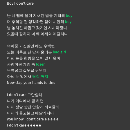
Boy I don’t care
난 너 땜에 울며 지새던 밤을 기억해
boy
더 후회할 걸 생각하면 맘이 시원해
boy
날 놓치긴 아깝고 갖기엔 시시하잖니
있을때 잘하지 너 왜 이제와 매달리니
속아준 거짓말만 해도 수백번
오늘 이후로 난 남자 울리는
bad girl
이젠 눈물 한방울 없이 널 비웃어
사랑이란 게임 속
loser
무릎꿇고 잘못을 뉘우쳐
아님 눈 앞에서
당장 꺼져
Now clap your hands to this
I don’t care 그만할래
니가 어디에서 뭘 하던
이제 정말 상관 안할게 비켜줄래
이제와 울고불고 매달리지마
you know I don’t care e e e e e
I don’t care e e e e e