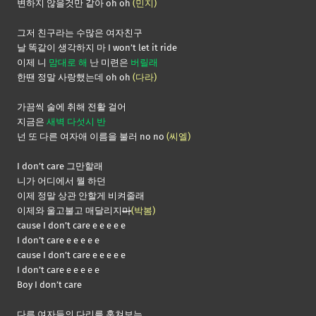
변하지 않을것만 같아 oh oh
(민지)
그저 친구라는 수많은 여자친구
날 똑같이 생각하지 마 I won’t let it ride
이제 니
맘대로 해
난 미련은
버릴래
한땐 정말 사랑했는데 oh oh
(다라)
가끔씩 술에 취해 전활 걸어
지금은
새벽 다섯시 반
넌 또 다른 여자애 이름을 불러 no no
(씨엘)
I don’t care 그만할래
니가 어디에서 뭘 하던
이제 정말 상관 안할게 비켜줄래
이제와 울고불고 매달리지
마
(박봄)
cause I don’t care e e e e e
I don’t care e e e e e
cause I don’t care e e e e e
I don’t care e e e e e
Boy I don’t care​
다른 여자들의 다리를 훔쳐보는