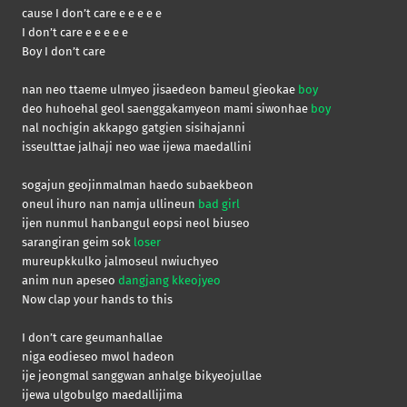
cause I don’t care e e e e e
I don’t care e e e e e
Boy I don’t care
nan neo ttaeme ulmyeo jisaedeon bameul gieokae
boy
deo huhoehal geol saenggakamyeon mami siwonhae
boy
nal nochigin akkapgo gatgien sisihajanni
isseulttae jalhaji neo wae ijewa maedallini
sogajun geojinmalman haedo subaekbeon
oneul ihuro nan namja ullineun
bad girl
ijen nunmul hanbangul eopsi neol biuseo
sarangiran geim sok
loser
mureupkkulko jalmoseul nwiuchyeo
anim nun apeseo
dangjang kkeojyeo
Now clap your hands to this
I don’t care geumanhallae
niga eodieseo mwol hadeon
ije jeongmal sanggwan anhalge bikyeojullae
ijewa ulgobulgo maedallijima