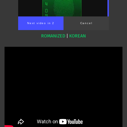
Next video in 1
Cancel
ROMANIZED
|
KOREAN