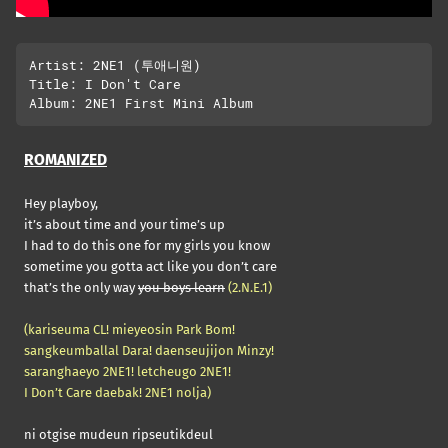
Artist: 2NE1 (투애니원)

Title: I Don't Care

ROMANIZED
Hey playboy,
it’s about time and your time’s up
I had to do this one for my girls you know
sometime you gotta act like you don’t care
that’s the only way
you boys learn
(2.N.E.1)
(kariseuma CL! mieyeosin Park Bom!
sangkeumballal Dara! daenseujijon Minzy!
saranghaeyo 2NE1! letcheugo 2NE1!
I Don’t Care daebak! 2NE1 nolja)
ni otgise mudeun ripseutikdeul