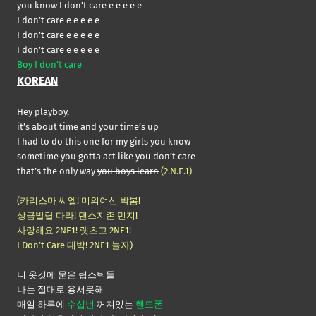
you know I don’t care e e e e e
I don’t care e e e e e
I don’t care e e e e e
I don’t care e e e e e
Boy I don’t care
KOREAN
Hey playboy,
it’s about time and your time’s up
I had to do this one for my girls you know
sometime you gotta act like you don’t care
that’s the only way
you boys learn
(2.N.E.1)
(카리스마 씨엘! 미의여신 박봄!
상큼발랄 다라! 댄스지존 민지!
사랑해요 2NE1! 렛츠고 2NE1!
I Don’t Care 대박! 2NE1 놀자)
니 옷깃에 묻은 립스틱들
나는 절대로 용서못해
매일 하루에
수십번
꺼져있는
핸드폰