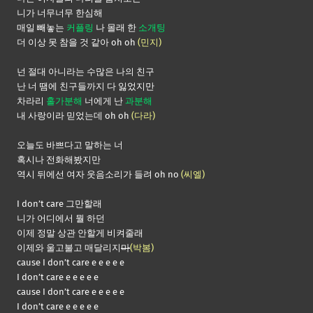
니가 너무너무 한심해
매일 빼놓는
커플링
나 몰래 한
소개팅
더 이상 못 참을 것 같아 oh oh
(민지)
넌 절대 아니라는 수많은 나의 친구
난 너 땜에 친구들까지 다 잃었지만
차라리
홀가분해
너에게 난
과분해
내 사랑이라 믿었는데 oh oh
(다라)
오늘도 바쁘다고 말하는 너
혹시나 전화해봤지만
역시 뒤에선 여자 웃음소리가 들려 oh no
(씨엘)
I don’t care 그만할래
니가 어디에서 뭘 하던
이제 정말 상관 안할게 비켜줄래
이제와 울고불고 매달리지
마
(박봄)
cause I don’t care e e e e e
I don’t care e e e e e
cause I don’t care e e e e e
I don’t care e e e e e