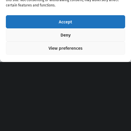
this site. Not consenting or withdrawing consent, may adversely affect
certain features and functions.
Accept
Copyright 2020 - 2026 @
kpopchords.com
Deny
View preferences