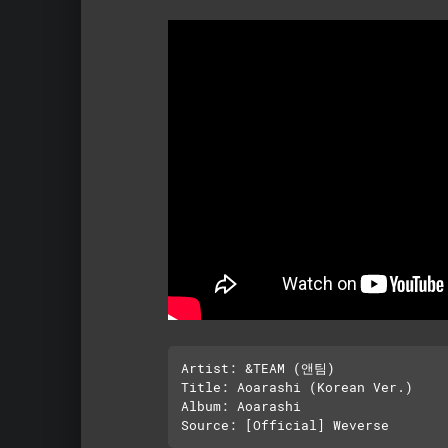
Artist: &TEAM (앤팀)

Title: Aoarashi (Korean Ver.)

Album: Aoarashi
