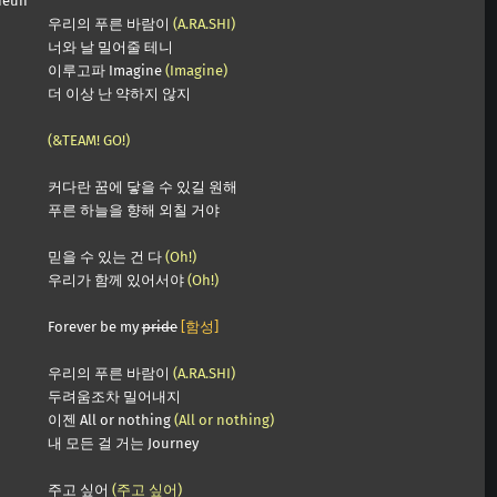
neun
우리의 푸른 바람이
(A.RA.SHI)
너와 날 밀어줄 테니
이루고파 Imagine
(Imagine)
더 이상 난 약하지 않지
(&TEAM! GO!)
커다란 꿈에 닿을 수 있길 원해
푸른 하늘을 향해 외칠 거야
믿을 수 있는 건 다
(Oh!)
우리가 함께 있어서야
(Oh!)
Forever be my
pride
[함성]
우리의 푸른 바람이
(A.RA.SHI)
두려움조차 밀어내지
이젠 All or nothing
(All or nothing)
내 모든 걸 거는 Journey
주고 싶어
(주고 싶어)