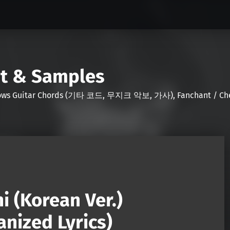
nt & Samples
Shows Guitar Chords (기타 코드, 무지크 악보, 가사), Fanchant / Chee
 (Korean Ver.)
nized Lyrics)