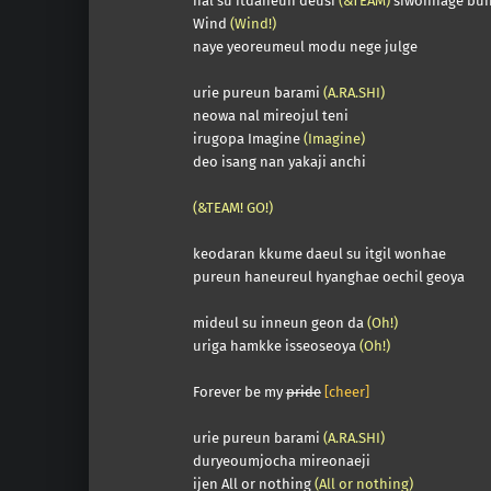
hal su itdaneun deusi
(&TEAM)
siwonhage bu
Wind
(Wind!)
naye yeoreumeul modu nege julge
urie pureun barami
(A.RA.SHI)
neowa nal mireojul teni
irugopa Imagine
(Imagine)
deo isang nan yakaji anchi
(&TEAM! GO!)
keodaran kkume daeul su itgil wonhae
pureun haneureul hyanghae oechil geoya
mideul su inneun geon da
(Oh!)
uriga hamkke isseoseoya
(Oh!)
Forever be my
pride
[cheer]
urie pureun barami
(A.RA.SHI)
duryeoumjocha mireonaeji
ijen All or nothing
(All or nothing)