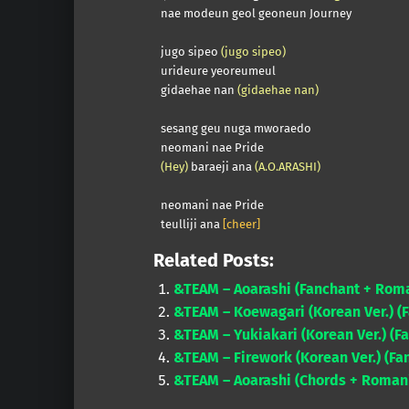
nae modeun geol geoneun Journey
jugo sipeo
(jugo sipeo)
urideure yeoreumeul
gidaehae nan
(gidaehae nan)
sesang geu nuga mworaedo
neomani nae Pride
(Hey)
baraeji ana
(A.O.ARASHI)
neomani nae Pride
teulliji ana
[cheer]
Related Posts:
&TEAM – Aoarashi (Fanchant + Roma
&TEAM – Koewagari (Korean Ver.) (
&TEAM – Yukiakari (Korean Ver.) (F
&TEAM – Firework (Korean Ver.) (Fa
&TEAM – Aoarashi (Chords + Romani