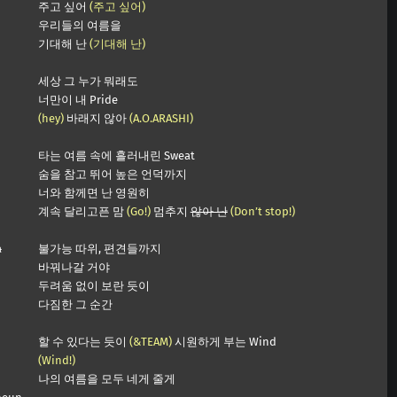
주고 싶어
(주고 싶어)
우리들의 여름을
기대해 난
(기대해 난)
세상 그 누가 뭐래도
너만이 내 Pride
(hey)
바래지 않아
(A.O.ARASHI)
타는 여름 속에 흘러내린 Sweat
숨을 참고 뛰어 높은 언덕까지
너와 함께면 난 영원히
계속 달리고픈 맘
(Go!)
멈추지
않아 난
(Don’t stop!)
a
불가능 따위, 편견들까지
바꿔나갈 거야
두려움 없이 보란 듯이
다짐한 그 순간
할 수 있다는 듯이
(&TEAM)
시원하게 부는 Wind
(Wind!)
나의 여름을 모두 네게 줄게