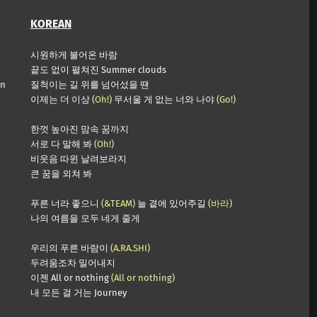
KOREAN
시원하게 불어온 바람
끝도 없이 펼쳐진 Summer clouds
en
질척이는 길 위를 넘어섰을 땐
이제는 더 이상
(Oh!)
무서울 게 없는 너와 나야
(Go!)
한껏 높아진 맘속 꿈까지
서로 다 말해 봐
(Oh!)
비웃음 따윈 날려보라지
큰 꿈을 외쳐 봐
푸른 너라 좋으니
(&TEAM)
늘 곁에 있어주길
(바라)
나의 여름을 모두 네게 줄게
우리의 푸른 바람이
(A.RA.SHI)
두려움조차 밀어내지
이젠 All or nothing
(All or nothing)
내 모든 걸 거는 Journey