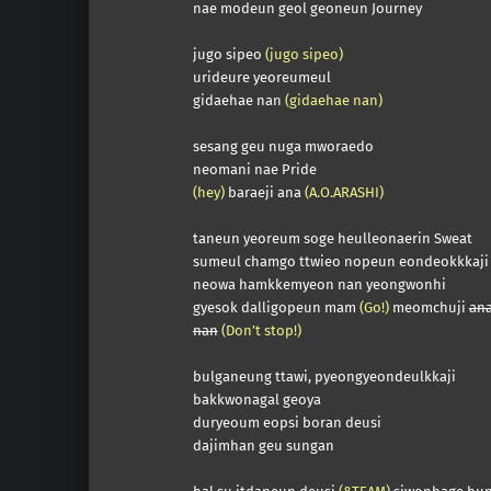
nae modeun geol geoneun Journey
jugo sipeo
(jugo sipeo)
urideure yeoreumeul
gidaehae nan
(gidaehae nan)
sesang geu nuga mworaedo
neomani nae Pride
(hey)
baraeji ana
(A.O.ARASHI)
taneun yeoreum soge heulleonaerin Sweat
sumeul chamgo ttwieo nopeun eondeokkkaji
neowa hamkkemyeon nan yeongwonhi
gyesok dalligopeun mam
(Go!)
meomchuji
an
nan
(Don’t stop!)
bulganeung ttawi, pyeongyeondeulkkaji
bakkwonagal geoya
duryeoum eopsi boran deusi
dajimhan geu sungan