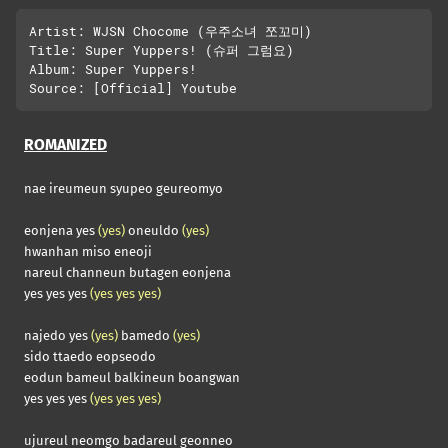
Artist: WJSN Chocome (우주소녀 쪼꼬미)

Title: Super Yuppers! (슈퍼 그럼요)

Album: Super Yuppers!

ROMANIZED
nae ireumeun syupeo geureomyo
eonjena yes
(yes)
oneuldo
(yes)
hwanhan miso eneoji
nareul channeun butagen eonjena
yes yes yes
(yes yes yes)
najedo yes
(yes)
bamedo
(yes)
sido ttaedo eopseodo
eodun bameul balkineun boangwan
yes yes yes
(yes yes yes)
ujureul neomgo badareul geonneo