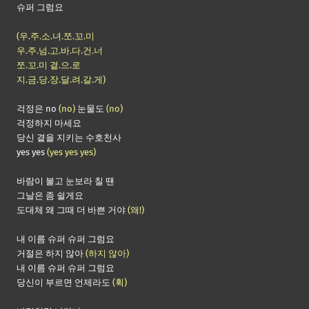
슈퍼 그럼요
(우.주.소.녀.쪼.꼬.미
우.주.넘.고.바.다.건.너
쪼.꼬.미 곁.으.로
지.금.당.장.달.려.갈.게)
걱정은 no
(no)
눈물도
(no)
걱정하지 마세요
당신 곁을 지키는 수호천사
yes yes
(yes yes yes)
바람이 불고 눈보라 칠 땐
그날은 좀 쉴게요
도대체 왜 그때 더 바쁜 거야
(왜!)
내 이름 슈퍼 슈퍼 그럼요
거절은 하지 않아
(하지 않아)
내 이름 슈퍼 슈퍼 그럼요
당신이 부르면 언제라도
(휙)