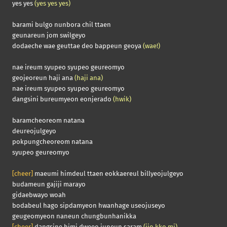
yes yes
(yes yes yes)
barami bulgo nunbora chil ttaen
geunareun jom swilgeyo
dodaeche wae geuttae deo bappeun geoya
(wae!)
nae ireum syupeo syupeo geureomyo
geojeoreun haji ana
(haji ana)
nae ireum syupeo syupeo geureomyo
dangsini bureumyeon eonjerado
(hwik)
baramcheoreom natana
deureojulgeyo
pokpungcheoreom natana
syupeo geureomyo
[cheer]
maeumi himdeul ttaen eokkaereul billyeojulgeyo
budameun gajiji marayo
gidaebwayo woah
bodabeul hago sipdamyeon hwanhage useojuseyo
geugeomyeon naneun chungbunhanikka
[cheer]
dangsine himi dweeo juneun saram
(jjo.kko.mi)