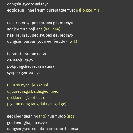
dangsin gyeote galgeyo
eodideunji nae ireum bureul ttaemyeon
(jjo.kko.mi)
nae ireum syupeo syupeo geureomyo
geojeoreun haji ana
(haji ana)
nae ireum syupeo syupeo geureomyo
dangsini bureumyeon eonjerado
(hwik)
baramcheoreom natana
deureojulgeyo
pokpungcheoreom natana
syupeo geureomyo
(u.ju.so.nyeo.jjo.kko.mi
u.ju.neom.go.ba.da.geon.neo
jjo.kko.mi gyeot.eu.ro
ji.geum.dang.jang.dal.ryeo.gal.ge)
geokjeongeun no
(no)
nunmuldo
(no)
geokjeonghaji maseyo
dangsin gyeoteul jikineun suhocheonsa