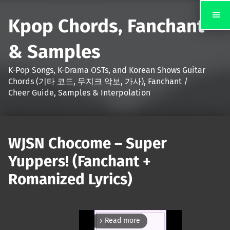
Kpop Chords, Fanchant
& Samples
K-Pop Songs, K-Drama OSTs, and Korean Shows Guitar
Chords (기타 코드, 무지크 악보, 가사), Fanchant /
Cheer Guide, Samples & Interpolation
WJSN Chocome – Super
Yuppers! (Fanchant +
Romanized Lyrics)
Read more
arrow_forward_ios