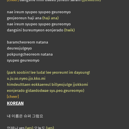
nae ireum syupeo syupeo geureomyo
geojeoreun haji ana
(haji ana)
nae ireum syupeo syupeo geureomyo
dangsini bureumyeon eonjerado
(hwik)
baramcheoreom natana
deureojulgeyo
pokpungcheoreom natana
syupeo geureomyo
(park soobin! lee luda! lee yeoreum! im dayoung!
u.ju.so.nyeo.jjo.kko.mi
himdeulttaen eokkaereul billyeojulge jjokkomi
eonjerado gidaedodwae syu.peo.geureomyo)
[cheer]
KOREAN
내 이름은 슈퍼 그럼요
언제나 yes
(yes)
오늘도
(yes)