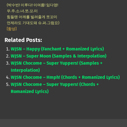
(박수빈! 이루다! 이여름! 임다영!
우.주.소.녀.쪼.꼬.미
힘들땐 어깨를 빌려줄게 쪼꼬미
언제라도 기대도돼 슈.퍼.그럼요)
[함성]
Related Posts:
WJSN – Happy (Fanchant + Romanized Lyrics)
WJSN – Super Moon (Samples & Interpolation)
WJSN Chocome – Super Yuppers! (Samples +
Interpolation)
WJSN Chocome – Hmph! (Chords + Romanized Lyrics)
WJSN Chocome – Super Yuppers! (Chords +
Romanized Lyrics)
Skip back to main navigation