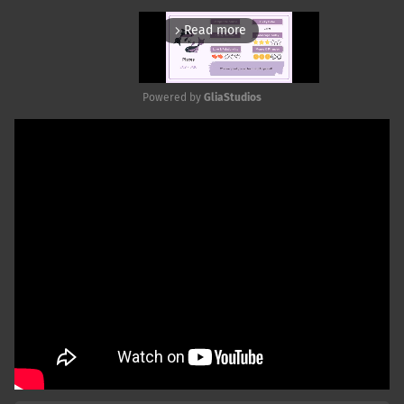
Read more
arrow_forward_ios
Powered by 
GliaStudios
Mute