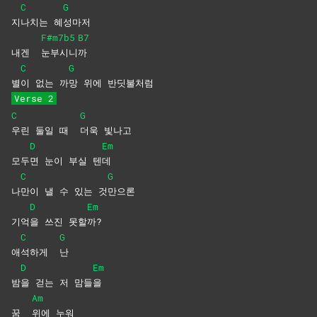
C
G
지
나치는
혜
성마저
F#m7b5
B7
내겐
눈부시니
까
C
G
별
이 없는 까
망 위에 반딧불처럼
Verse 2
C
G
우린 둘일 때
더욱
빛나고
D
Em
모두
면 눈이 부실 텐
데
C
G
나
만이 낼 수 있는 것
만으론
D
Em
기억
을 쓰진 못할
까?
C
G
애
석하게
난
D
Em
밤
을 걷는 저 맘들
을
Am
꿈
위에
누워