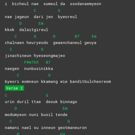
i
bicheul nae
sumeul da
ssodanaemyeon
C
G
nae jageun
dari jeo
byeoreul
D
Em
kkok
dalaitgi
reul
C
G
D
B7
Em
chal
naen
heu
ryeodo
gwaenchan
eul
geo
ya
C
G
ji
nachineun
hye
seongmajeo
F#m7b5
B7
naegen
nunbusini
kka
C
G
byeor
i eomneun kka
mang wie banditbulcheoreom
Verse 2
C
G
urin duril ttae
deouk
binnago
D
Em
modu
myeon nuni busil ten
de
C
G
na
mani nael su inneun geot
maneuron
D
Em