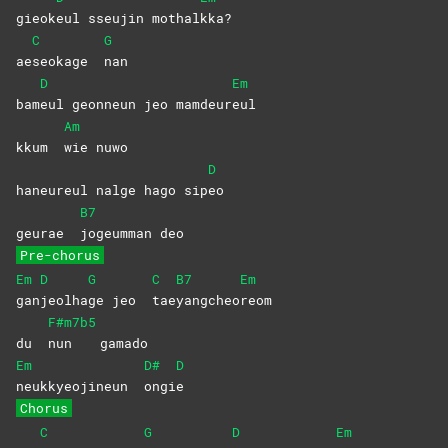
gieok
eul sseujin mothal
kka?
C
G
ae
seokage
nan
D
Em
bam
eul geonneun jeo mamdeur
eul
Am
kkum
wie
nuwo
D
haneureul nalge hago sip
eo
B7
geurae
jogeumman
deo
Pre-chorus
Em
D
G
C
B7
Em
gan
jeolha
ge jeo
tae
yangcheo
reom
F#m7b5
du
nun
gamado
Em
D#
D
neukkyeojineun
ongi
e
Chorus
C
G
D
Em