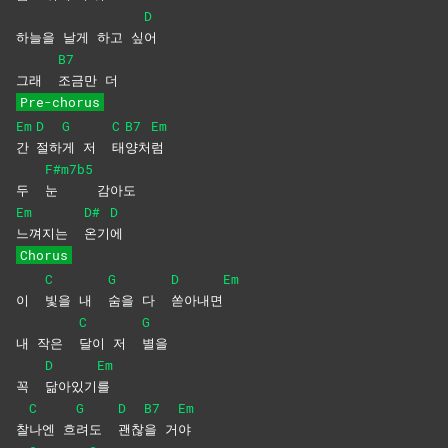
D
하늘을 날게 하고 싶
어
B7
그래
조금만
더
Pre-chorus
Em
D
G
C
B7
Em
간
절하
게 저
태
양처
럼
F#m7b5
두
눈
감아도
Em
D#
D
느껴지는
온기
에
Chorus
C
G
D
Em
이
빛을 내
숨을 다
쏟아내면
C
G
내 작은
달이 저
별을
D
Em
꼭
닮아있기
를
C
G
D
B7
Em
찰
나엔
흐
려도
괜찮
을
거
야