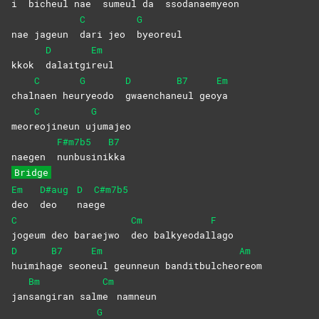
i
bicheul nae
sumeul da
ssodanaemyeon
C
G
nae jageun
dari jeo
byeoreul
D
Em
kkok
dalaitgi
reul
C
G
D
B7
Em
chal
naen
heu
ryeodo
gwaenchan
eul
geo
ya
C
G
meor
eojineun
u
jumajeo
F#m7b5
B7
naegen
nunbusini
kka
Bridge
Em
D#aug
D
C#m7b5
deo
deo
nae
ge
C
Cm
F
jogeum deo baraejwo
deo
balkyeodal
lago
D
B7
Em
Am
huimiha
ge
seon
eul geunneun banditbulcheo
reom
Bm
Cm
jan
sangiran
salm
e
namneun
G