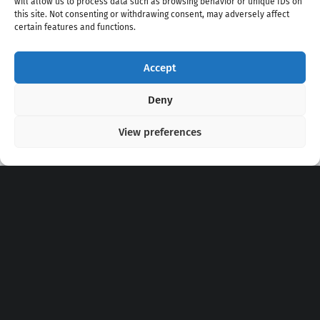
will allow us to process data such as browsing behavior or unique IDs on
this site. Not consenting or withdrawing consent, may adversely affect
certain features and functions.
Accept
Copyright 2020 - 2026 @
kpopchords.com
Deny
View preferences