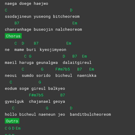
naega doege hae
jwo
C
D
ssodajineun yuseong bitcheo
reom
B7
Em
chan
ranhage buseojin nalcheo
reom
Chorus
C
D
B7
Em
ne
mam
e
bur
i
kyeojimyeon
C
G
D
B7
Em
maeil ha
ru
ga geunalgwa
dala
itgi
reul
C
G
F#m7b5
B7
Em
neoui
sumdo
so
rido
bicheul
naeni
kka
C
G
eo
dum soge gir
eul
balkyeo
F#m7b5
B7
gyeolguk
chajanael
geo
ya
C
G
D
hol
lo bicheul nae
neun jeo
banditbulcheoreom
Outro
C
G
D
Em