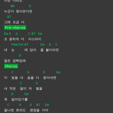
이
런
나라도
Bm
D
누군
가
찾아온다
면
B7
그
래 조금 더
Pre-chorus
Em
D
G
C
B7
Em
조
용하
게 더
아
스라
이
F#m7b5
B7
Em
D
C
네
눈
에 담아
줄
불
이라
면
D
옅은 깜빡
임에
Chorus
C
G
D
Em
이
빛을 내
숨을 다
쏟아내면
C
G
내 작은
달이 저
별을
D
Em
꼭
닮아있기
를
C
G
D
B7
Em
찰
나엔
흐
려도
괜찮
을
거
야