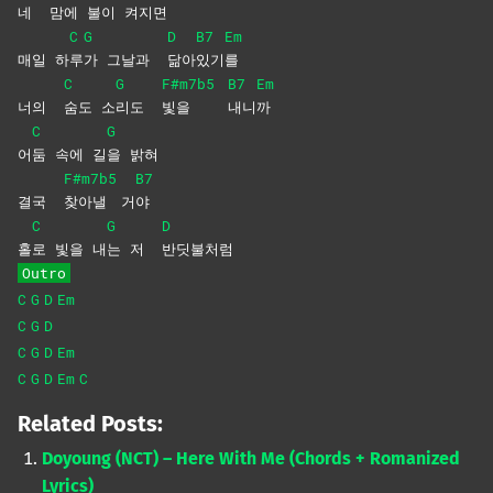
네
맘
에
불
이
켜지면
C
G
D
B7
Em
매일 하
루
가 그날과
닮아
있기
를
C
G
F#m7b5
B7
Em
너의
숨도
소
리도
빛을
내니
까
C
G
어
둠 속에 길
을
밝혀
F#m7b5
B7
결국
찾아낼
거
야
C
G
D
홀
로 빛을 내
는 저
반딧불처럼
Outro
C
G
D
Em
C
G
D
C
G
D
Em
C
G
D
Em
C
Related Posts:
Doyoung (NCT) – Here With Me (Chords + Romanized
Lyrics)