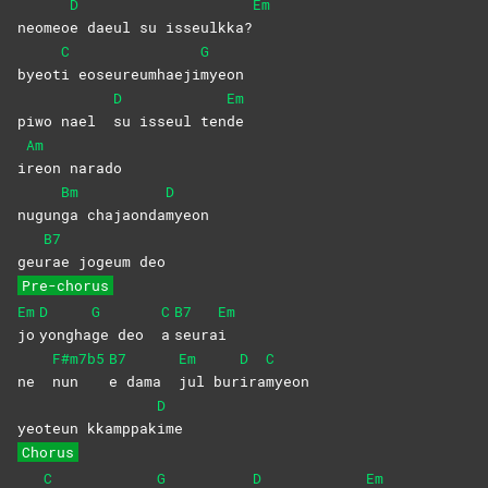
D
Em
neomeo
e daeul su isseulkka?
C
G
byeot
i
eoseureumhaeji
myeon
D
Em
piwo nael
su isseul ten
de
Am
i
reon
narado
Bm
D
nugun
ga
chajaonda
myeon
B7
geu
rae jogeum deo
Pre-chorus
Em
D
G
C
B7
Em
jo
yongha
ge deo
a
seura
i
F#m7b5
B7
Em
D
C
ne
nun
e dama
jul
bur
ira
myeon
D
yeoteun kkamppak
ime
Chorus
C
G
D
Em