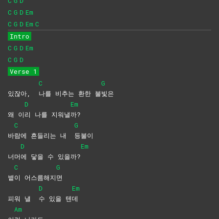
C
G
D
C
G
D
Em
C
G
D
Em
C
Intro
C
G
D
Em
C
G
D
Verse 1
C
G
있잖아,
나를 비추는 환한 불
빛은
D
Em
왜 이
리 나를 지워낼
까?
C
G
바
람에 흔들리는 내
등불이
D
Em
너머
에 닿을 수 있을까?
C
G
볕
이
어스름해지
면
D
Em
피워 낼
수 있을 텐
데
Am