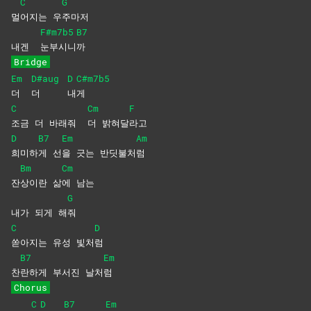
C
G
멀
어지는
우
주마저
F#m7b5
B7
내겐
눈부시니
까
Bridge
Em
D#aug
D
C#m7b5
더
더
내
게
C
Cm
F
조금 더 바래줘
더
밝혀달
라고
D
B7
Em
Am
희미하
게
선
을 긋는 반딧불처
럼
Bm
Cm
잔
상이란
삶
에
남는
G
내가 되게 해
줘
C
D
쏟아지는 유성 빛처
럼
B7
Em
찬
란하게 부서진 날처
럼
Chorus
C
D
B7
Em