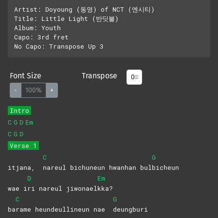
Artist: Doyoung (동영) of NCT (엔시티)

Title: Little Light (반딧불)

Album: Youth

Capo: 3rd fret

Font Size
Transpose
-
100%
+
Intro
C
G
D
Em
C
G
D
Verse 1
C
G
itjana,
nareul bichuneun hwanhan bul
bicheun
D
Em
wae i
ri nareul jiwonael
kka?
C
G
ba
rame heundeullineun nae
deungburi