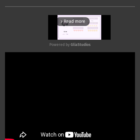
Read more
arrow_forward_ios
Powered by 
GliaStudios
Mute