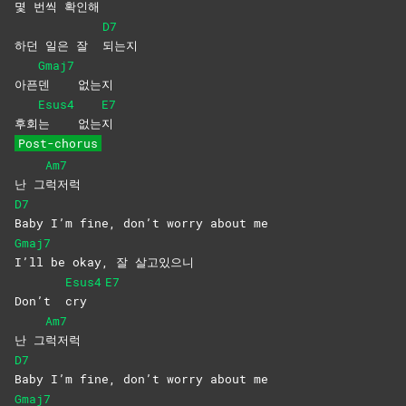
몇 번씩 확인
해
D7
하던 일은 잘
되는지
Gmaj7
아픈
덴
없는지
Esus4
E7
후회
는
없는
지
Post-chorus
Am7
난 그
럭저럭
D7
Baby I’m fine, don’t worry about me
Gmaj7
I’ll be okay, 잘 살고있으니
Esus4
E7
Don’t
cry
Am7
난 그
럭저럭
D7
Baby I’m fine, don’t worry about me
Gmaj7