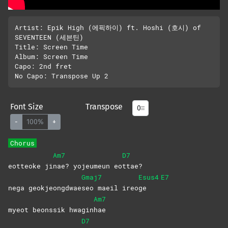
Artist: Epik High (에픽하이) ft. Hoshi (호시) of 
SEVENTEEN (세븐틴)

Title: Screen Time

Album: Screen Time

Capo: 2nd fret

Font Size
Transpose
-
100%
+
Chorus
Am7
D7
eotteoke ji
nae? yojeumeun eo
ttae?
Gmaj7
Esus4
E7
nega geokjeongdwae
seo maeil ireo
ge
Am7
myeot beonssik hwagin
hae
D7