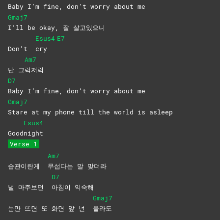
Baby I’m fine, don’t worry about me
Gmaj7
I’ll be okay, 잘 살고있으니
Esus4
E7
Don’t
cry
Am7
난 그
럭저럭
D7
Baby I’m fine, don’t worry about me
Gmaj7
Stare at my phone till the world is asleep
Esus4
Good
night
Verse 1
Am7
습관이란게
무섭다는 말 맞더라
D7
널 마주보던
아침이
익숙해
Gmaj7
눈만 뜨면 또 화면 앞 넌
몰라도