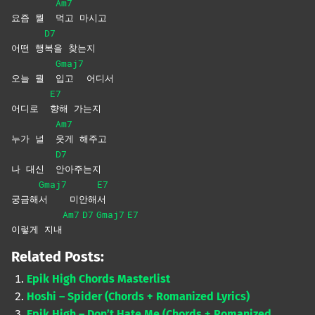
Am7
요즘 뭘
먹고
마시고
D7
어떤 행
복을
찾는지
Gmaj7
오늘 뭘
입고
어디서
E7
어디로
향해
가는지
Am7
누가 널
웃게
해주고
D7
나 대신
안아주는지
Gmaj7
E7
궁금해
서
미안해
서
Am7
D7
Gmaj7
E7
이렇게 지내
Related Posts:
Epik High Chords Masterlist
Hoshi – Spider (Chords + Romanized Lyrics)
Epik High – Don’t Hate Me (Chords + Romanized