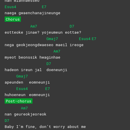
nan mianhaesseo
Esus4
E7
naega
gwaenchana
jineunge
Chorus
Am7
D7
eotteoke ji
nae? yojeumeun eo
ttae?
Gmaj7
Esus4
E7
nega geokjeongdwae
seo maeil ireo
ge
Am7
myeot beonssik hwagin
hae
D7
hadeon ireun jal
doeneunji
Gmaj7
apeun
den
eomneunji
Esus4
E7
huhoe
neun
eomneun
ji
Post-chorus
Am7
nan geu
reokjeoreok
D7
Baby I’m fine, don’t worry about me