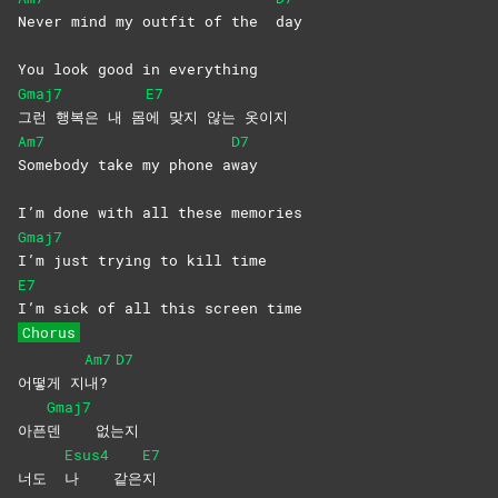
Never mind my outfit of the
day
You look good in everything
Gmaj7
E7
그런 행복은 내 몸
에 맞지 않는 옷이지
Am7
D7
Somebody take my phone a
way
I’m done with all these memories
Gmaj7
I’m just trying to kill time
E7
I’m sick of all this screen time
Chorus
Am7
D7
어떻게 지
내?
Gmaj7
아픈
덴
없는지
Esus4
E7
너도
나
같은
지