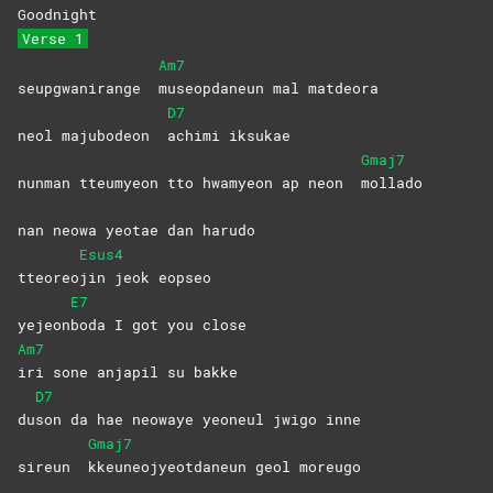
Good
night
Verse 1
Am7
seupgwanirange
museopdaneun mal matdeora
D7
neol majubodeon
achimi
iksukae
Gmaj7
nunman tteumyeon tto hwamyeon ap neon
mollado
nan neowa yeotae dan harudo
Esus4
tteoreo
jin jeok eopseo
E7
yejeon
boda I got you close
Am7
iri sone anjapil su bakke
D7
du
son da hae neowaye yeoneul jwigo inne
Gmaj7
sireun
kkeuneojyeotdaneun geol moreugo