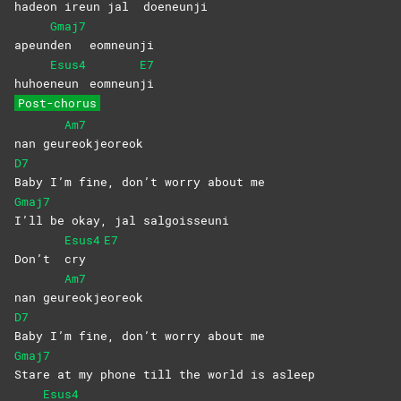
hadeon ireun jal
doeneunji
Gmaj7
apeun
den
eomneunji
Esus4
E7
huhoe
neun
eomneun
ji
Post-chorus
Am7
nan geu
reokjeoreok
D7
Baby I’m fine, don’t worry about me
Gmaj7
I’ll be okay, jal salgoisseuni
Esus4
E7
Don’t
cry
Am7
nan geu
reokjeoreok
D7
Baby I’m fine, don’t worry about me
Gmaj7
Stare at my phone till the world is asleep
Esus4