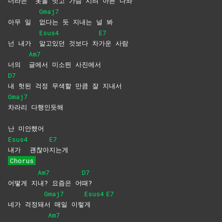
너라는
옷을 벗고 가슴 시려 아픈 나와
Gmaj7
아무 일
없다는 듯 지내는 널 봐
Esus4
E7
넌 내가
알고있던 것보다 차
가운
사람
Am7
너의
글에서 미소띈 사진에서
D7
내 헛된 걱정 무색할 만큼 잘 지내서
Gmaj7
차라리
다행인듯해
난 미안했어
Esus4
E7
내가
괜찮아
지는게
Chorus
Am7
D7
어떻게 지
내? 요즘은 어
때?
Gmaj7
Esus4
E7
네가 걱정돼
서 매일 이렇
게
Am7