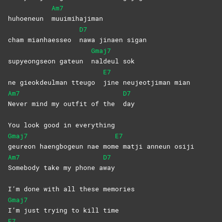
Am7
huhoeneun
muuimihajiman
D7
cham mianhaesseo
nawa jinaen sigan
Gmaj7
supyeongseon gateun
naldeul
sok
E7
ne gieokdeulman tteugo
jine neujeotjiman mian
Am7
D7
Never mind my outfit of the
day
You look good in everything
Gmaj7
E7
geureon haengbogeun nae mom
e matji anneun osiji
Am7
D7
Somebody take my phone a
way
I’m done with all these memories
Gmaj7
I’m just trying to kill time
E7