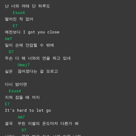
난 너와 여태 단 하루도
Esus4
떨어
진 적 없어
E7
예전
보다 I got you close
Am7
일이 손에 안잡힐 수 밖에
D7
두
손 다 해 너와의 연을 쥐고 있네
Gmaj7
실은
끊어졌다는 걸 모르고
다시 밤이면
Esus4
지
쳐 잠들 때 까지
E7
It’s hard to let go
Am7
결국
우린 이별의 온도마저 다른가 봐
D7