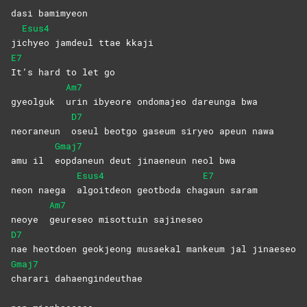
dasi bamimyeon
Esus4
ji
chyeo jamdeul ttae kkaji
E7
It’s hard to let go
Am7
gyeolguk
urin ibyeore ondomajeo dareunga bwa
D7
neoraneun
oseul beotgo gaseum siryeo apeun nawa
Gmaj7
amu il
eopdaneun deut jinaeneun neol bwa
Esus4
E7
neon naega
algoitdeon geotboda cha
gaun
saram
Am7
neoye
geureseo misottuin sajineseo
D7
nae heotdoen geokjeong musaekal mankeum jal jinaeseo
Gmaj7
charari
dahaengindeuthae