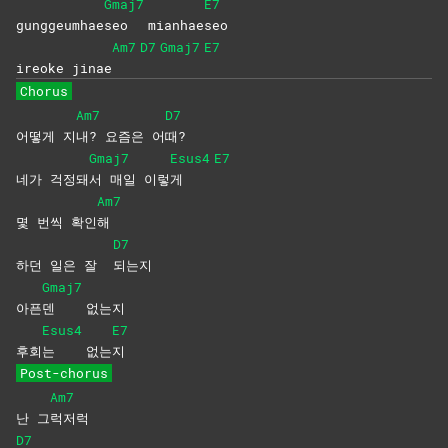
Gmaj7
E7
gunggeumhae
seo
mianhae
seo
Am7
D7
Gmaj7
E7
ireoke jinae
Chorus
Am7
D7
어떻게 지
내? 요즘은 어
때?
Gmaj7
Esus4
E7
네가 걱정돼
서 매일 이렇
게
Am7
몇 번씩 확인
해
D7
하던 일은 잘
되는지
Gmaj7
아픈
덴
없는지
Esus4
E7
후회
는
없는
지
Post-chorus
Am7
난 그
럭저럭
D7