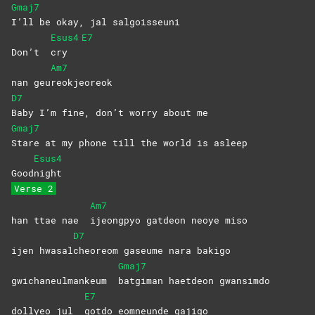
Gmaj7
I’ll be okay, jal salgoisseuni
Esus4
E7
Don’t
cry
Am7
nan geu
reokjeoreok
D7
Baby I’m fine, don’t worry about me
Gmaj7
Stare at my phone till the world is asleep
Esus4
Good
night
Verse 2
Am7
han ttae nae
ijeongpyo gatdeon neoye miso
D7
ijen hwasal
cheoreom gaseume nara bakigo
Gmaj7
gwichaneulmankeum
batgiman haetdeon gwansimdo
E7
dollyeo jul
gotdo eomneunde gajigo