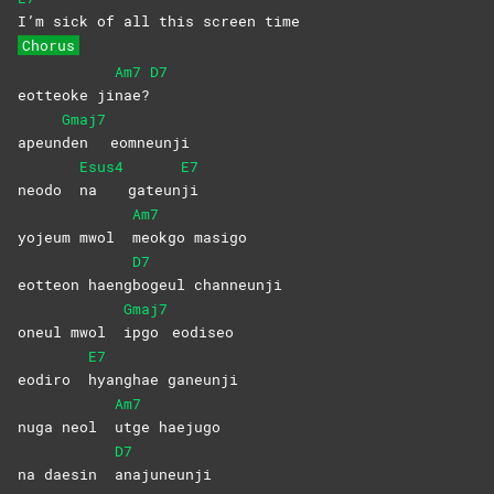
I’m sick of all this screen time
Chorus
Am7
D7
eotteoke ji
nae?
Gmaj7
apeun
den
eomneunji
Esus4
E7
neodo
na
gateun
ji
Am7
yojeum mwol
meokgo
masigo
D7
eotteon haeng
bogeul
channeunji
Gmaj7
oneul mwol
ipgo
eodiseo
E7
eodiro
hyanghae
ganeunji
Am7
nuga neol
utge
haejugo
D7
na daesin
anajuneunji