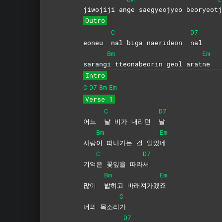
jiwojiji an
ge saegyeojyeo beoryeot
j
Outro
C
D7
eoneu
nal biga naerideon
nal
Bm
Em
sarang
i tteonabeorin geol arat
ne
Intro
C
D7
Bm
Em
Verse 1
C
D7
어느
날 비가 내리던
날
Bm
Em
사랑
이 떠나가는 걸 알았
네
C
D7
기억
은 꽃잎을 따라
서
Bm
Em
많이
밟히고
바래져가겠
죠
C
너의 목소리
가
D7