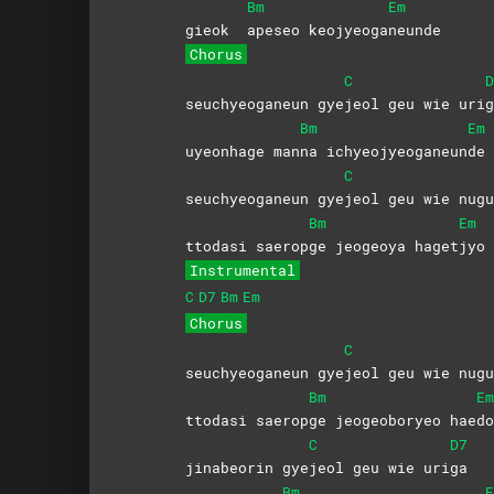
Bm
Em
gieok
apeseo
keojyeoga
neunde
Chorus
C
D
seuchyeoganeun gye
jeol geu wie uri
g
Bm
Em
uyeonhage man
na
ichyeojyeoganeun
de
C
seuchyeoganeun gye
jeol geu wie nugu
Bm
Em
ttodasi saerop
ge jeogeoya haget
jyo
Instrumental
C
D7
Bm
Em
Chorus
C
seuchyeoganeun gye
jeol geu wie nugu
Bm
Em
ttodasi saerop
ge jeogeoboryeo hae
do
C
D7
jinabeorin gye
jeol geu wie uri
ga
Bm
E