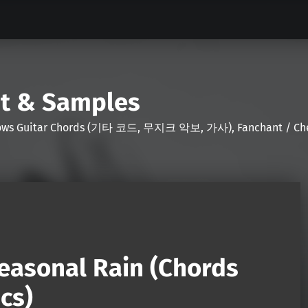
nt & Samples
Shows Guitar Chords (기타 코드, 무지크 악보, 가사), Fanchant / Chee
easonal Rain (Chords
cs)