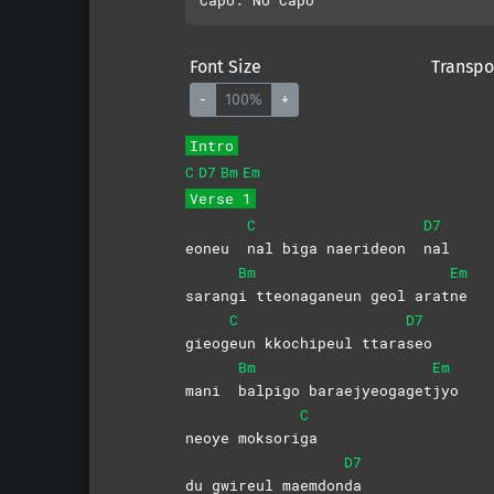
Font Size
Transpo
-
100%
+
Intro
C
D7
Bm
Em
Verse 1
C
D7
eoneu
nal biga naerideon
nal
Bm
Em
sarang
i tteonaganeun geol arat
ne
C
D7
gieog
eun kkochipeul ttara
seo
Bm
Em
mani
balpigo
baraejyeogaget
jyo
C
neoye moksori
ga
D7
du gwireul maemdon
da