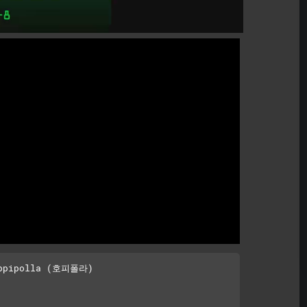
ppipolla (호피폴라)
