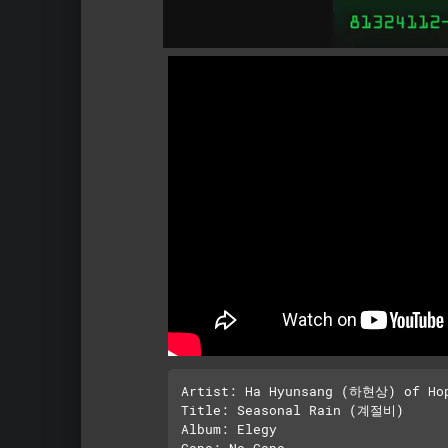
Artist: Ha Hyunsang (하현상) of Ho
Title: Seasonal Rain (계절비)

Album: Elegy
