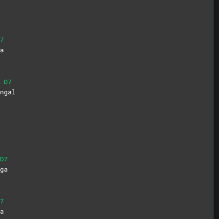
7
a
D7
n
gal
D7
ga
7
a