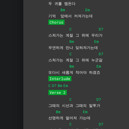
두 귀를 맴돈
다
Bm
Em
기억
앞에서
커져가
는데
Chorus
C
D7
스쳐가는 계
절 그 위에 우리
가
Bm
Em
우연하게 만
나
잊혀져가는
데
C
D7
스쳐가는 계
절 그 위에 누군
갈
Bm
Em
또다시 새롭
게 적어야 하겠
죠
Interlude
C
D7
Bm
Em
Verse 2
C
D7
그때의 시선
과 그때의 말투
가
Bm
Em
선명
하게 멀어져 가
는데
C
D7