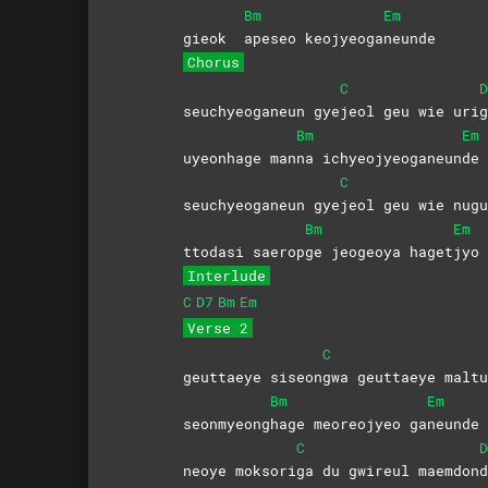
Bm
Em
gieok
apeseo
keojyeoga
neunde
Chorus
C
D
seuchyeoganeun gye
jeol geu wie uri
g
Bm
Em
uyeonhage man
na
ichyeojyeoganeun
de
C
seuchyeoganeun gye
jeol geu wie nugu
Bm
Em
ttodasi saerop
ge jeogeoya haget
jyo
Interlude
C
D7
Bm
Em
Verse 2
C
geuttaeye siseon
gwa geuttaeye maltu
Bm
Em
seonmyeong
hage meoreojyeo ga
neunde
C
D
neoye moksori
ga du gwireul maemdon
d