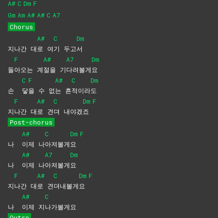
A#
C
Dm
F
Gm
Am
A#
A#
C
A7
Chorus
A#
C
Dm
지나간 대
로
여
기
두고
서
F
A#
A7
Dm
돌
아오는
계
절을
기
다려볼게
요
C
F
A#
C
Dm
손
닿
을 수 없
는
흔
적이라
도
F
A#
C
Dm
F
지
나간
대
로
견
뎌
내야겠
죠
Post-chorus
A#
C
Dm
F
나
이제
나
아져볼게
요
A#
A7
Dm
나
이제
나
아져볼게
요
F
A#
C
Dm
F
지
나간
대
로
견
뎌내볼게
요
A#
C
나
이제
지
나가볼게요
Outro