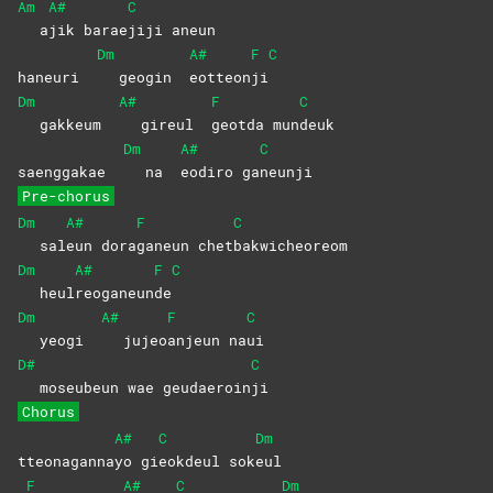
Am
A#
C
a
jik
barae
jiji
aneun
Dm
A#
F
C
haneuri
geogin
eotteon
ji
Dm
A#
F
C
gakkeum
gireul
geotda
mun
deuk
Dm
A#
C
saenggakae
na
eodiro
ga
neunji
Pre-chorus
Dm
A#
F
C
sal
eun
dora
ganeun
chet
bakwicheoreom
Dm
A#
F
C
heul
reoganeun
de
Dm
A#
F
C
yeogi
jujeo
anjeun
na
ui
D#
C
moseubeun wae geudaeroin
ji
Chorus
A#
C
Dm
tteonaganna
yo
gi
eokdeul
sok
eul
F
A#
C
Dm