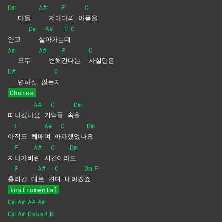
Dm
A#
F
C
다들
저마
다의
아
픔을
Dm
A#
F
C
안고
살
아가는
데
Am
A#
F
C
모두
변해
간다는
사실만은
D#
C
변하질 않는
지
Chorus
A#
C
Dm
떠나갔나
요
기
억들
속
을
F
A#
C
Dm
아
직도
헤매
며
아
파했었나
요
F
A#
C
Dm
지
나가버
린
시
간이라
도
F
A#
C
Dm
F
흘
러간
대
로
견
뎌
내야겠
죠
Instrumental
Gm
Am
A#
Am
Gm
Am
Dsus4
D