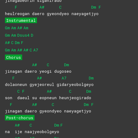
ji
nagabeo
rin
si
ganira
do
F
A#
C
Dm
F
heul
reogan
dae
ro
gyeon
dyeo
naeyaget
jyo
Instrumental
Gm
Am
A#
Am
Gm
Am
Dsus4
D
A#
C
Dm
F
Gm
Am
A#
A#
C
A7
Chorus
A#
C
Dm
jinagan dae
ro
yeo
gi
dugo
seo
F
A#
A7
Dm
dol
aoneun
gye
jeoreul
gi
daryeobolge
yo
C
F
A#
C
Dm
son
da
eul su eop
neun
heun
jeogira
do
F
A#
C
Dm
F
ji
nagan
dae
ro
gyeon
dyeo
naeyaget
jyo
Post-chorus
A#
C
Dm
F
na
ije
na
ajyeobolge
yo