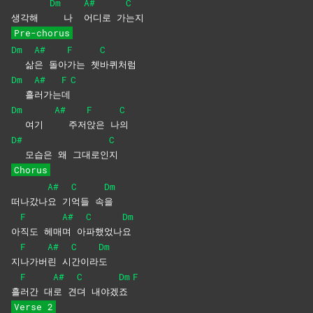
Dm
A#
C
생각해
나
어디로
가
는지
Pre-chorus
Dm
A#
F
C
삶
은
돌아
가는
쳇
바퀴처럼
Dm
A#
F
C
흘
러가는
데
Dm
A#
F
C
여기
주저
앉은
나
의
D#
C
모습은 왜 그대로인
지
Chorus
A#
C
Dm
떠나갔나
요
기
억들
속
을
F
A#
C
Dm
아
직도
헤매
며
아
파했었나
요
F
A#
C
Dm
지
나가버
린
시
간이라
도
F
A#
C
Dm
F
흘
러간
대
로
견
뎌
내야겠
죠
Verse 2