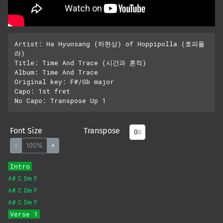
Artist: Ha Hyunsang (하현상) of Hoppipolla (호피폴
라)

Title: Time And Trace (시간과 흔적)

Album: Time And Trace

Original key: F#/Gb major

Capo: 1st fret

Font Size
Transpose
-
100%
+
Intro
A#
C
Dm
F
A#
C
Dm
F
A#
C
Dm
F
Verse 1