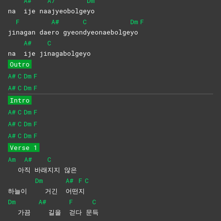
A#
A7
Dm
na
ije
na
ajyeobolge
yo
F
A#
C
Dm
F
ji
nagan
dae
ro
gyeon
dyeonaebolge
yo
A#
C
na
ije
ji
nagabolgeyo
Outro
A#
C
Dm
F
A#
C
Dm
F
Intro
A#
C
Dm
F
A#
C
Dm
F
A#
C
Dm
F
Verse 1
Am
A#
C
아
직
바래
지지
않은
Dm
A#
F
C
하늘이
거긴
어떤
지
Dm
A#
F
C
가끔
길을
걷다
문
득