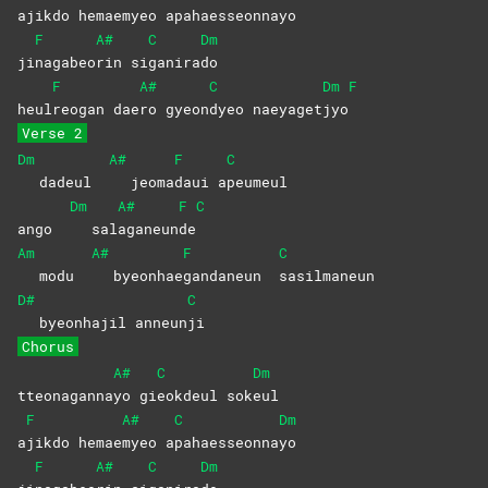
a
jikdo
hemae
myeo
a
pahaesseonna
yo
F
A#
C
Dm
ji
nagabeo
rin
si
ganira
do
F
A#
C
Dm
F
heul
reogan
dae
ro
gyeon
dyeo
naeyaget
jyo
Verse 2
Dm
A#
F
C
dadeul
jeoma
daui
a
peumeul
Dm
A#
F
C
ango
sal
aganeun
de
Am
A#
F
C
modu
byeonhae
gandaneun
sasilmaneun
D#
C
byeonhajil anneun
ji
Chorus
A#
C
Dm
tteonaganna
yo
gi
eokdeul
sok
eul
F
A#
C
Dm
a
jikdo
hemae
myeo
a
pahaesseonna
yo
F
A#
C
Dm