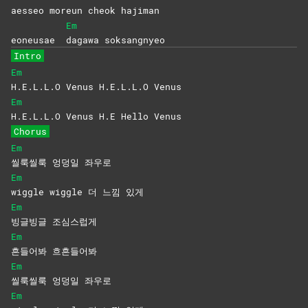
ae
sseo moreun cheok hajiman
Em
eoneusae
dagawa
soksangnyeo
Intro
Em
H.E.L.L.O Venus H.E.L.L.O Venus
Em
H.E.L.L.O Venus H.E Hello Venus
Chorus
Em
씰룩씰룩 엉덩일 좌우로
Em
wiggle wiggle 더 느낌 있게
Em
빙글빙글
조심스럽게
Em
흔들어봐
흐흔들어봐
Em
씰룩씰룩 엉덩일 좌우로
Em