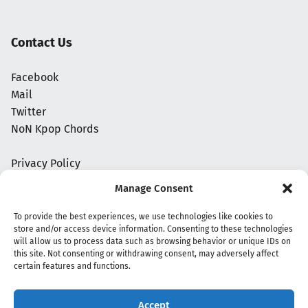
Contact Us
Facebook
Mail
Twitter
NoN Kpop Chords
Privacy Policy
Manage Consent
To provide the best experiences, we use technologies like cookies to
store and/or access device information. Consenting to these technologies
will allow us to process data such as browsing behavior or unique IDs on
this site. Not consenting or withdrawing consent, may adversely affect
certain features and functions.
Accept