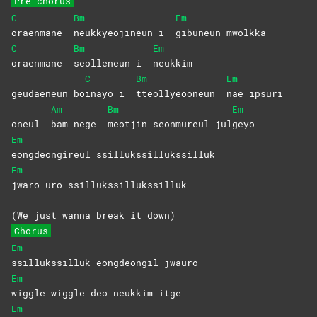
Pre-chorus
C
Bm
Em
oraenmane
neukkyeojineun i
gibuneun
mwolkka
C
Bm
Em
oraenmane
seolleneun i
neukkim
C
Bm
Em
geudaeneun bo
inayo i
tteollyeooneun
nae
ipsuri
Am
Bm
Em
oneul
bam nege
meotjin seonmureul jul
geyo
Em
eongdeongireul
ssillukssillukssilluk
Em
jwaro uro ssillukssillukssilluk
(We just wanna break it down)
Chorus
Em
ssillukssilluk eongdeongil jwauro
Em
wiggle wiggle deo neukkim itge
Em