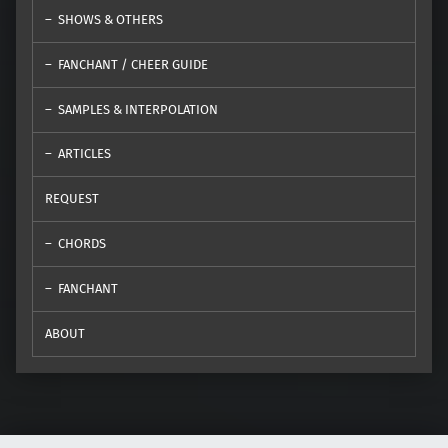
SHOWS & OTHERS
FANCHANT / CHEER GUIDE
SAMPLES & INTERPOLATION
ARTICLES
REQUEST
CHORDS
FANCHANT
ABOUT