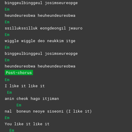
binggeulbinggeul
josimseureopge
Em
heundeureobwa
heuheundeureobwa
Em
ssillukssilluk eongdeongil jwauro
Em
wiggle wiggle deo neukkim itge
Em
binggeulbinggeul
josimseureopge
Em
heundeureobwa
heuheundeureobwa
Post-chorus
Em
I like it like it
Em
a
nin cheok hago itjiman
Em
nal
boneun neoye siseoni (I like it)
Em
You like it like it
Em