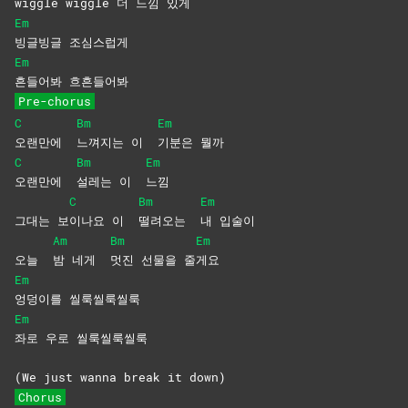
wiggle wiggle 더 느낌 있게
Em
빙글빙글
조심스럽게
Em
흔들어봐
흐흔들어봐
Pre-chorus
C
Bm
Em
오랜만에
느껴지는 이
기분은
뭘까
C
Bm
Em
오랜만에
설레는 이
느낌
C
Bm
Em
그대는 보
이나요 이
떨려오는
내
입술이
Am
Bm
Em
오늘
밤 네게
멋진 선물을 줄
게요
Em
엉덩이를
씰룩씰룩씰룩
Em
좌로 우로 씰룩씰룩씰룩
(We just wanna break it down)
Chorus