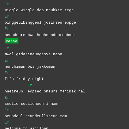
Em
wiggle wiggle deo neukkim itge
Em
binggeulbinggeul
josimseureopge
Em
heundeureobwa
heuheundeureobwa
Verse
Em
mwol gidarineungeoya neon
Em
nunchiman bwa jakkuman
Em
It’s friday night
Em
naeireun
eopseo oneuri majimak nal
Em
seolle seolleneun i mam
Em
heundeul heundeullineun mam
Em
welcome to ajjilhan