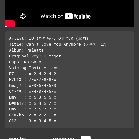
Artist: IU (아이유), OHHYUK (오혁)

Title: Can't Love You Anymore (사랑이 잘)

Album: Palette

Original key: G major

Capo: No Capo

Voicing Instructions:

B7    : x-2-4-2-4-2

B7b13 : 7-x-7-8-8-x

Cmaj7 : x-3-5-4-5-3

C#7#9 : x-4-3-4-5-x

Dm9   : x-5-3-5-5-x

D#maj7: x-6-4-6-7-x

Em9   : x-7-5-7-7-x

F#m7b5: 2-x-2-2-1-x
