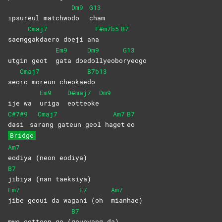
Dm9
G13
ipsureul matchwo
do
cham
Cmaj7
F#m7b5
B7
saeng
gakdaero doeji an
a
Em9
Dm9
G13
utgin geot
gata
doe
dollyeobo
ryeogo
Cmaj7
B7b13
seo
ro moreun cheokae
do
Em9
D#maj7
Dm9
ije wa
uriga
eotteoke
C#7#9
Cmaj7
Am7
B7
dasi
sa
rang gateun geol ha
get
eo
Bridge
Am7
eodiya (neon eodiya)
B7
jibiya (nan taeksiya)
Em7
E7
Am7
jibe geoui da waga
ni (oh
mianhae)
B7
mwo eotteon ge (
geunyang
da)