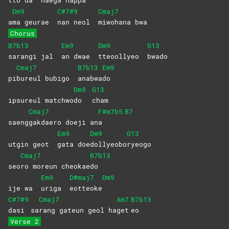
tto da
naega
na
ppa
Dm9
C#7#9
Cmaj7
a
ma geurae
nan neol
miwohana
bwa
Chorus
B7b13
Em9
Dm9
G13
sarangi jal
an dwae
tteoollyeo
bwado
Cmaj7
B7b13
Em9
pi
bureul bubigo
anabwa
do
Dm9
G13
ipsureul matchwo
do
cham
Cmaj7
F#m7b5
B7
saeng
gakdaero doeji an
a
Em9
Dm9
G13
utgin geot
gata
doe
dollyeobo
ryeogo
Cmaj7
B7b13
seo
ro moreun cheokae
do
Em9
D#maj7
Dm9
ije wa
uriga
eotteoke
C#7#9
Cmaj7
Am7
B7b13
dasi
sa
rang gateun geol ha
get
eo
Verse 2