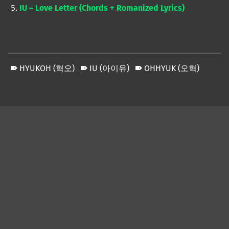
IU – Love Letter (Chords + Romanized Lyrics)
HYUKOH (혁오)
IU (아이유)
OHHYUK (오혁)
Skip back to main navigation