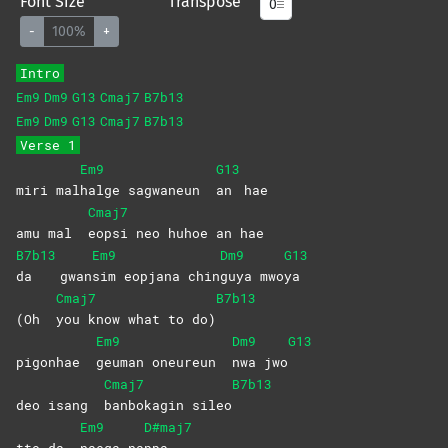
Font Size
Transpose
-
100%
+
Intro
Em9
Dm9
G13
Cmaj7
B7b13
Em9
Dm9
G13
Cmaj7
B7b13
Verse 1
Em9
G13
miri mal
halge sagwaneun
an
hae
Cmaj7
amu mal
eopsi neo huhoe an hae
B7b13
Em9
Dm9
G13
da
gwan
sim eopjana chin
guya
mwo
ya
Cmaj7
B7b13
(Oh
you know what to do)
Em9
Dm9
G13
pigonhae
geuman oneureun
nwa
jwo
Cmaj7
B7b13
deo isang
banbokagin
sileo
Em9
D#maj7