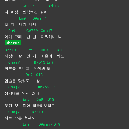
Cmaj7
B7b13
더 이상
반복하긴
싫어
Em9
D#maj7
또 다
내가
나
빠
Dm9
C#7#9
Cmaj7
아
마 그래
난 널
미워하나
봐
Chorus
B7b13
Em9
Dm9
G13
사랑이 잘
안 돼
떠올려
봐도
Cmaj7
B7b13
Em9
피
부를 부비고
안아봐
도
Dm9
G13
입술을 맞춰
도
참
Cmaj7
F#m7b5
B7
생
각대로 되지 않
아
Em9
Dm9
G13
웃긴 것
같아
되
돌려보
려고
Cmaj7
B7b13
서
로 모른 척해
도
Em9
D#maj7
Dm9