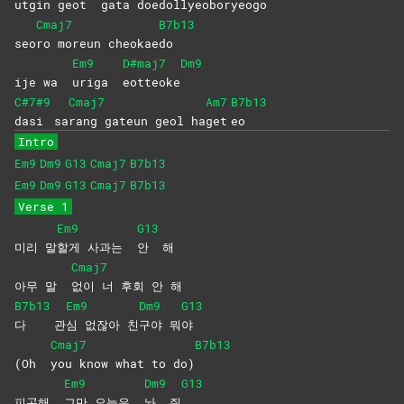
utgin geot
gata
doe
dollyeobo
ryeogo
Cmaj7
B7b13
seo
ro moreun cheokae
do
Em9
D#maj7
Dm9
ije wa
uriga
eotteoke
C#7#9
Cmaj7
Am7
B7b13
dasi
sa
rang gateun geol ha
get
eo
Intro
Em9
Dm9
G13
Cmaj7
B7b13
Em9
Dm9
G13
Cmaj7
B7b13
Verse 1
Em9
G13
미리 말
할게 사과는
안
해
Cmaj7
아무 말
없이 너 후회 안 해
B7b13
Em9
Dm9
G13
다
관
심 없잖아 친
구야
뭐
야
Cmaj7
B7b13
(Oh
you know what to do)
Em9
Dm9
G13
피곤해
그만 오늘은
놔
줘