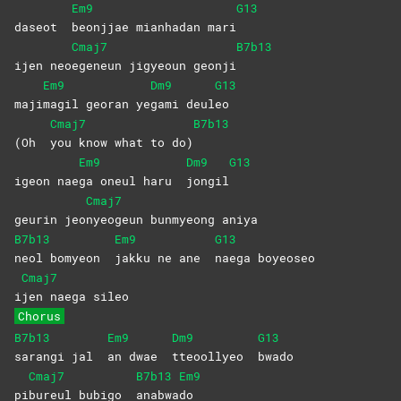
Em9
G13
daseot
beonjjae mianhadan mari
Cmaj7
B7b13
ijen neo
egeneun jigyeoun geonji
Em9
Dm9
G13
maji
magil georan ye
gami
deul
eo
Cmaj7
B7b13
(Oh
you know what to do)
Em9
Dm9
G13
igeon nae
ga oneul haru
jongil
Cmaj7
geurin jeo
nyeogeun bunmyeong aniya
B7b13
Em9
G13
neol bomyeon
jakku ne ane
naega
boyeoseo
Cmaj7
i
jen naega sileo
Chorus
B7b13
Em9
Dm9
G13
sarangi jal
an dwae
tteoollyeo
bwado
Cmaj7
B7b13
Em9
pi
bureul bubigo
anabwa
do