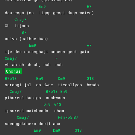
Em9
E7
deureoga (na
jigap geogi dugo wat
eo)
Cmaj7
Oh
itjana
B7
aniya (
malhae
bwa)
Em9
A7
ije deo sa
ranghaji anneun geot gat
a
Cmaj7
F
Ah ah ah ah ah, ooh
ooh
Chorus
B7b13
Em9
Dm9
G13
sarangi jal
an dwae
tteoollyeo
bwado
Cmaj7
B7b13
Em9
pi
bureul bubigo
anabwa
do
Dm9
G13
ipsureul matchwo
do
cham
Cmaj7
F#m7b5
B7
saeng
gakdaero doeji an
a
Em9
Dm9
G13