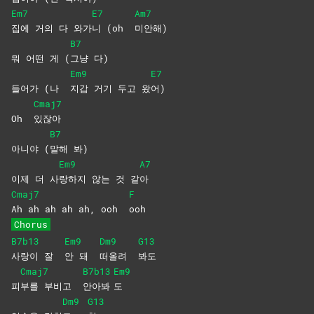
Em7
E7
Am7
집에 거의 다 와가
니 (oh
미안해)
B7
뭐 어떤 게 (
그냥
다)
Em9
E7
들어가 (나
지갑 거기 두고 왔
어)
Cmaj7
Oh
있잖아
B7
아니야 (
말해
봐)
Em9
A7
이제 더 사
랑하지 않는 것 같
아
Cmaj7
F
Ah ah ah ah ah, ooh
ooh
Chorus
B7b13
Em9
Dm9
G13
사랑이 잘
안 돼
떠올려
봐도
Cmaj7
B7b13
Em9
피
부를 부비고
안아봐
도
Dm9
G13