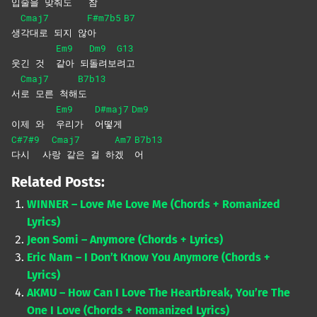
입술을 맞춰
도
참
Cmaj7
F#m7b5
B7
생
각대로 되지 않
아
Em9
Dm9
G13
웃긴 것
같아
되
돌려보
려고
Cmaj7
B7b13
서
로 모른 척해
도
Em9
D#maj7
Dm9
이제 와
우리가
어떻게
C#7#9
Cmaj7
Am7
B7b13
다시
사
랑 같은 걸 하
겠
어
Related Posts:
WINNER – Love Me Love Me (Chords + Romanized
Lyrics)
Jeon Somi – Anymore (Chords + Lyrics)
Eric Nam – I Don’t Know You Anymore (Chords +
Lyrics)
AKMU – How Can I Love The Heartbreak, You’re The
One I Love (Chords + Romanized Lyrics)