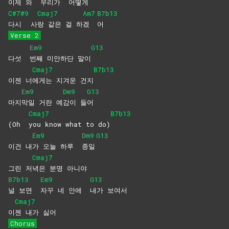
이제 와
우리가
어떻게
C#7#9
Cmaj7
Am7
B7b13
다시
사
랑 같은 걸 하
겠
어
Verse 2
Em9
G13
다섯
번째 미안하단 말이
Cmaj7
B7b13
이젠 너
에게는 지겨운 건지
Em9
Dm9
G13
마지
막일 거란 예
감이
들
어
Cmaj7
B7b13
(Oh
you know what to do)
Em9
Dm9
G13
이건 내
가 오늘 하루
종일
Cmaj7
그린 저
녁은 분명 아니야
B7b13
Em9
G13
널 보면
자꾸 네 안에
내가
보여서
Cmaj7
이
젠 내가 싫어
Chorus