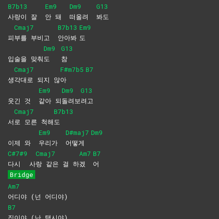
B7b13
Em9
Dm9
G13
사랑이 잘
안 돼
떠올려
봐도
Cmaj7
B7b13
Em9
피
부를 부비고
안아봐
도
Dm9
G13
입술을 맞춰
도
참
Cmaj7
F#m7b5
B7
생
각대로 되지 않
아
Em9
Dm9
G13
웃긴 것
같아
되
돌려보
려고
Cmaj7
B7b13
서
로 모른 척해
도
Em9
D#maj7
Dm9
이제 와
우리가
어떻게
C#7#9
Cmaj7
Am7
B7
다시
사
랑 같은 걸 하
겠
어
Bridge
Am7
어디야 (넌 어디야)
B7
집이야 (난 택시야)