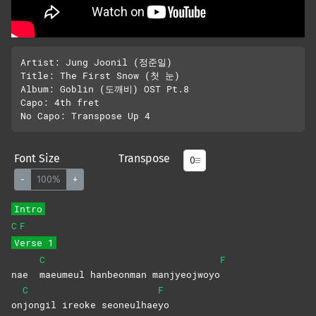
Artist: Jung Joonil (정준일)

Title: The First Snow (첫 눈)

Album: Goblin (도깨비) OST Pt.8

Capo: 4th fret

Font Size
Transpose
-
100%
+
Intro
C
F
Verse 1
C
F
nae
maeumeul hanbeonman manjyeojwoyo
C
F
on
jongil ireoke seoneulhae
yo