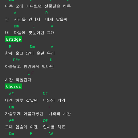
아
주 오래 기
다렸던
선
물같은
하
루
A
D
긴
시간을 건너서
네게
닿을께
Bm
E
A
내
마음에
첫
눈이던
그
대
Bridge
B
Dm
A
함
께 울고 많
이 웃던 우
리
F#m
D
아름
답고 찬란하게 빛나
던
E
F
시간 되돌린
다
Chorus
A#
D#
내
겐 하루 같았던
너와의
기억
Cm
F
가
슴뛰게 아름다웠던
너와의
시간
A#
D#
그
대 입술에 이젠
인사를
하죠
Cm
F
A#