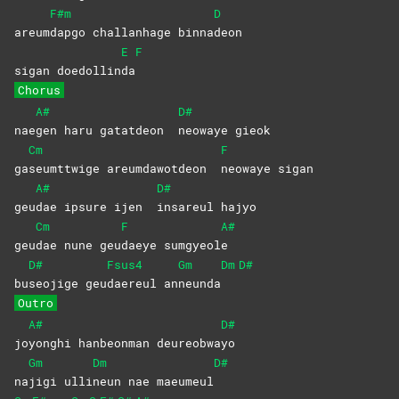
F#m
D
areum
dapgo challanhage binna
deon
E
F
sigan doedollin
da
Chorus
A#
D#
nae
gen haru gatatdeon
neowaye
gieok
Cm
F
ga
seumttwige areumdawotdeon
neowaye
sigan
A#
D#
geu
dae ipsure ijen
insareul
hajyo
Cm
F
A#
geu
dae nune geu
daeye
sumgyeol
e
D#
Fsus4
Gm
Dm
D#
bu
seojige
geu
daereul
an
neunda
Outro
A#
D#
jo
yonghi hanbeonman deureobwa
yo
Gm
Dm
D#
na
jigi
ulli
neun nae maeumeul