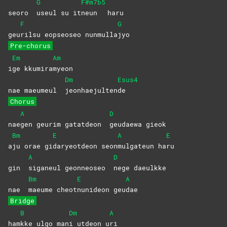
G
F#m7b5
seoro
useul su it
neun
haru
F
G
geu
rilsu eopseoseo nunmulla
jyo
Pre-chorus
Em
Am
i
ge
kkumira
myeon
Dm
Esus4
nae maeumeul
jeonhaejulten
de
Chorus
A
D
nae
gen geurim gatatdeon
geudaewa
gieok
Bm
E
A
E
a
ju orae gi
daryeotdeon
seon
mulgateun
ha
ru
A
D
gin
siganeul geonneoseo
nege
daeulkke
Bm
E
A
nae
maeume
cheot
nunideon
geu
dae
Bridge
B
Dm
A
ham
kke ulgo man
i utdeon u
ri