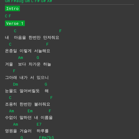
Gm
F#aug
Gm
C
F#
G#
A#
Intro
C
F
Verse 1
C
F
내
마음을 한번만 만져줘요
C
F
온
종일 이렇게 서늘해
요
Am
G
겨울
보다
차가
운
하늘
F
그아
래 내가 서 있으니
Dm
G
눈물
도 얼어버릴듯
해
C
F
조
용히 한번만 불러줘요
Am
Em
F
수
없이
말하
던 내 이름
을
Am
E7
영원
을 거슬러
하루를
G
F#m7b5