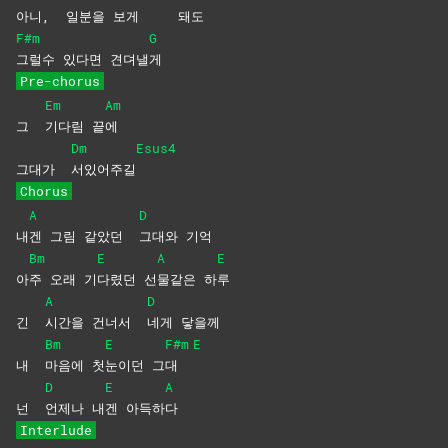
아니,
일분을
보
게
돼도
F#m
G
그럴수 있다면 견뎌낼
게
Pre-chorus
Em
Am
그
기다림
끝
에
Dm
Esus4
그대가
서있어주길
Chorus
A
D
내
겐 그림 같았던
그대와
기억
Bm
E
A
E
아
주 오래 기
다렸던
선
물같은
하
루
A
D
긴
시간을 건너서
네게
닿을께
Bm
E
F#m
E
내
마음에
첫
눈이던
그
대
D
E
A
넌
언제나
내
겐
아득하
다
Interlude