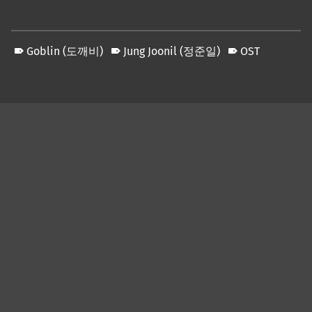
Goblin (도깨비)
Jung Joonil (정준일)
OST
Skip back to main navigation