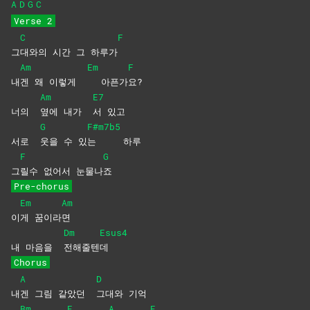
A
D
G
C
Verse 2
C
F
그
대와의 시간 그 하루가
Am
Em
F
내
겐 왜 이렇게
아픈가
요?
Am
E7
너의
옆에 내가
서
있고
G
F#m7b5
서로
웃을 수 있
는
하루
F
G
그
릴수 없어서 눈물나
죠
Pre-chorus
Em
Am
이
게
꿈이라
면
Dm
Esus4
내 마음을
전해줄텐
데
Chorus
A
D
내
겐 그림 같았던
그대와
기억
Bm
E
A
E