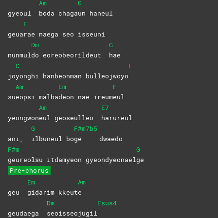
Am
G
gyeoul
boda
chaga
un
haneul
F
geua
rae naega seo isseuni
Dm
G
nunmul
do eoreobeorildeut
hae
C
F
jo
yonghi hanbeonman bulleojwoyo
Am
Em
F
su
eopsi
malha
deon nae ireum
eul
Am
E7
yeongwon
eul geoseulleo
harureul
G
F#m7b5
ani,
ilbuneul
bo
ge
dwaedo
F#m
G
geureolsu itdamyeon gyeondyeonael
ge
Pre-chorus
Em
Am
geu
gidarim
kkeut
e
Dm
Esus4
geudaega
seoisseojugil