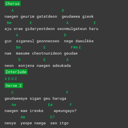
Chorus
A
D
nae
gen geurim gatatdeon
geudaewa
gieok
Bm
E
A
E
a
ju orae gi
daryeotdeon
seon
mulgateun
ha
ru
A
D
gin
siganeul geonneoseo
nege
daeulkke
Bm
E
F#m
E
nae
maeume
cheot
nunideon
geu
dae
D
E
A
neon
eonjena
nae
gen
adeuka
da
Interlude
A
D
G
C
Verse 2
C
F
geu
daewaye sigan geu haruga
Am
Em
F
nae
gen wae ireoke
apeunga
yo?
Am
E7
neoye
yeope naega
seo
itgo