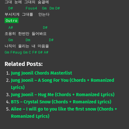
그
대 눈에 그
대의
숨결
에
D#
Fsus4
Gm
Dm
D#
부
서지게
그
대를
안
는다
Outro
A#
D#
조
용히 한번만 들어봐
요
Gm
Dm
D#
나
직이
울리
는 내 마음을
Gm
F#aug
Gm
C
F#
G#
A#
Related Posts:
Jung Joonil Chords Masterlist
Jung Joonil – A Song For You (Chords + Romanized
Lyrics)
Jung Joonil – Hug Me (Chords + Romanized Lyrics)
BTS – Crystal Snow (Chords + Romanized Lyrics)
Ailee – I will go to you like the first snow (Chords +
Romanized Lyrics)