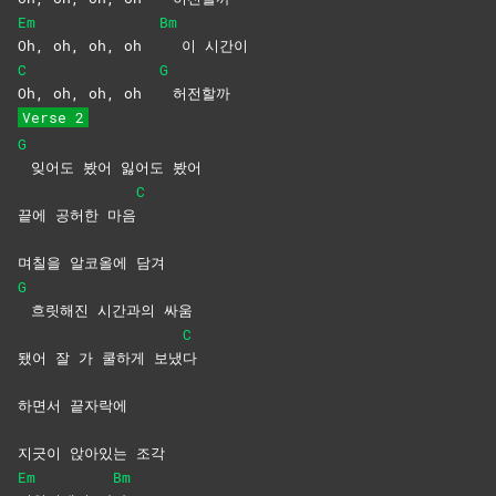
Em
Bm
Oh, oh, oh, oh
이 시간이
C
G
Oh, oh, oh, oh
허전할까
Verse 2
G
잊어도 봤어 잃어도 봤어
C
끝에 공허한 마음
며칠을 알코올에 담겨
G
흐릿해진 시간과의 싸움
C
됐어 잘 가 쿨하게 보냈
다
하면서 끝자락에
지긋이 앉아있는 조각
Em
Bm