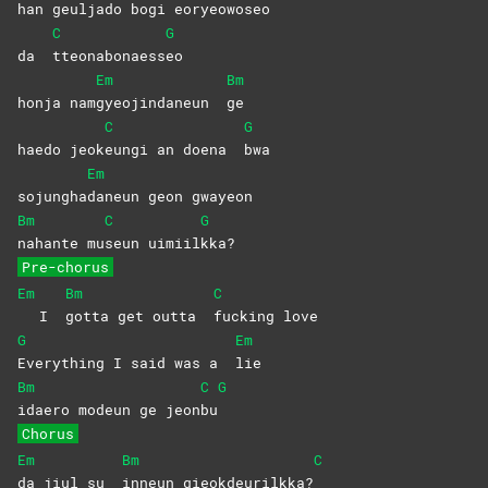
han geulja
do bogi eo
ryeowoseo
C
G
da
tteonabonaess
eo
Em
Bm
honja nam
gyeojindaneun
ge
C
G
haedo jeok
eungi an doena
bwa
Em
sojungha
daneun geon gwayeon
Bm
C
G
nahante
mu
seun
uimiil
kka?
Pre-chorus
Em
Bm
C
I
gotta get outta
fucking
love
G
Em
Everything I said was a
lie
Bm
C
G
idaero modeun ge jeon
bu
Chorus
Em
Bm
C
da jiul su
inneun
gieokdeurilkka?