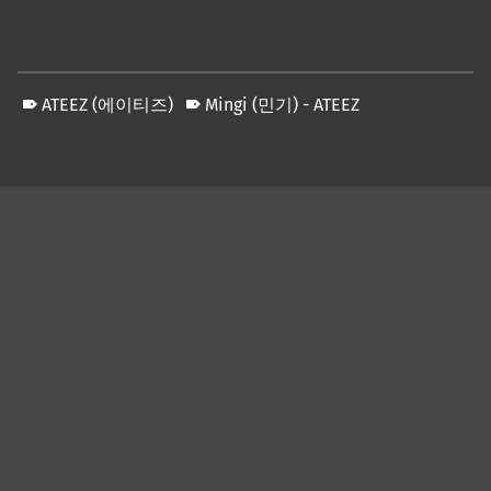
ATEEZ (에이티즈)
Mingi (민기) - ATEEZ
Skip back to main navigation