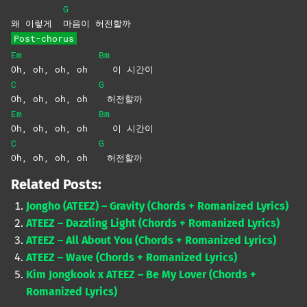
G
왜 이렇게
마음이
허전할까
Post-chorus
Em
Bm
Oh, oh, oh, oh
이 시간이
C
G
Oh, oh, oh, oh
허전할까
Em
Bm
Oh, oh, oh, oh
이 시간이
C
G
Oh, oh, oh, oh
허전할까
Related Posts:
Jongho (ATEEZ) – Gravity (Chords + Romanized Lyrics)
ATEEZ – Dazzling Light (Chords + Romanized Lyrics)
ATEEZ – All About You (Chords + Romanized Lyrics)
ATEEZ – Wave (Chords + Romanized Lyrics)
Kim Jongkook x ATEEZ – Be My Lover (Chords +
Romanized Lyrics)