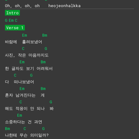
Oh, oh, oh, oh
heojeonhalkka
Intro
G
Em
C
Verse 1
Em
Bm
바람에
흘려보냈어
C
G
사진, 작
은
마음까지
도
Em
Bm
한 글자
도 보기 어
려워서
C
G
다
떠나보냈
어
Em
Bm
혼자 남
겨진다는
게
C
G
해도 적
응이 안 되나
봐
Em
소중하
다는 건 과연
Bm
C
G
나한테
무
슨
의미일
까?