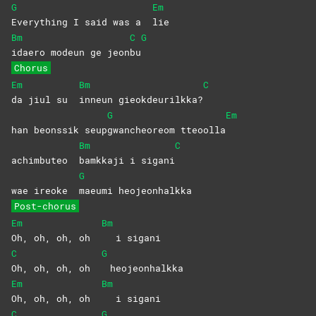
G
Em
Everything I said was a
lie
Bm
C
G
idaero modeun ge jeon
bu
Chorus
Em
Bm
C
da jiul su
inneun
gieokdeurilkka?
G
Em
han beonssik seup
gwancheoreom
tteoolla
Bm
C
achimbuteo
bamkkaji i sigani
G
wae ireoke
maeumi
heojeonhalkka
Post-chorus
Em
Bm
Oh, oh, oh, oh
i sigani
C
G
Oh, oh, oh, oh
heojeonhalkka
Em
Bm
Oh, oh, oh, oh
i sigani
C
G