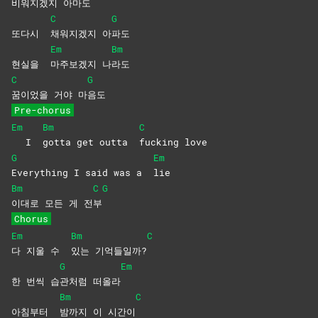
비워지겠지
아
마도
C
G
또다시
채워지겠지
아
파도
Em
Bm
현실을
마주보겠지
나
라도
C
G
꿈이었을 거야 마
음도
Pre-chorus
Em
Bm
C
I
gotta get outta
fucking
love
G
Em
Everything I said was a
lie
Bm
C
G
이대로 모든 게 전
부
Chorus
Em
Bm
C
다 지울 수
있는
기억들일까?
G
Em
한 번씩 습
관처럼
떠올라
Bm
C
아침부터
밤까지 이 시간이