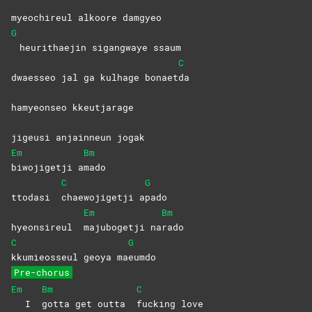
myeochireul alkoore damgyeo
G
heurithaejin sigangwaye ssaum
C
dwaesseo jal ga kulhage bonaet
da
hamyeonseo kkeutjarage
jigeusi anjainneun jogak
Em
Bm
biwojigetji
a
mado
C
G
ttodasi
chaewojigetji
a
pado
Em
Bm
hyeonsireul
majubogetji
na
rado
C
G
kkumieosseul geoya ma
eumdo
Pre-chorus
Em
Bm
C
I
gotta get outta
fucking
love