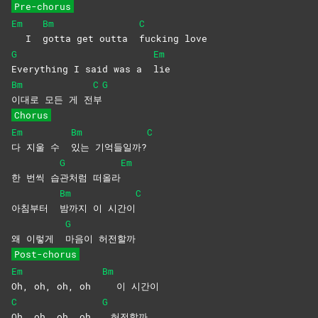
Pre-chorus
Em
Bm
C
I
gotta get outta
fucking
love
G
Em
Everything I said was a
lie
Bm
C
G
이대로 모든 게 전
부
Chorus
Em
Bm
C
다 지울 수
있는
기억들일까?
G
Em
한 번씩 습
관처럼
떠올라
Bm
C
아침부터
밤까지 이 시간이
G
왜 이렇게
마음이
허전할까
Post-chorus
Em
Bm
Oh, oh, oh, oh
이 시간이
C
G
Oh, oh, oh, oh
허전할까