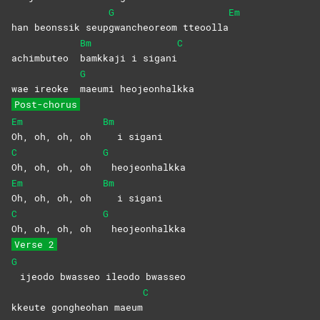
G
Em
han beonssik seup
gwancheoreom
tteoolla
Bm
C
achimbuteo
bamkkaji i sigani
G
wae ireoke
maeumi
heojeonhalkka
Post-chorus
Em
Bm
Oh, oh, oh, oh
i sigani
C
G
Oh, oh, oh, oh
heojeonhalkka
Em
Bm
Oh, oh, oh, oh
i sigani
C
G
Oh, oh, oh, oh
heojeonhalkka
Verse 2
G
ijeodo bwasseo ileodo bwasseo
C
kkeute gongheohan maeum