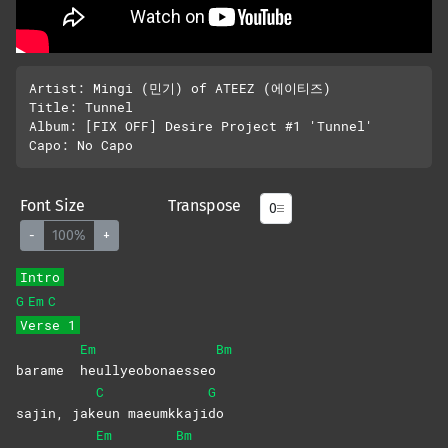
Artist: Mingi (민기) of ATEEZ (에이티즈)

Title: Tunnel

Album: [FIX OFF] Desire Project #1 'Tunnel'

Font Size
Transpose
-
100%
+
Intro
G
Em
C
Verse 1
Em
Bm
barame
heullyeobonaesseo
C
G
sajin, jak
eun
maeumkkaji
do
Em
Bm