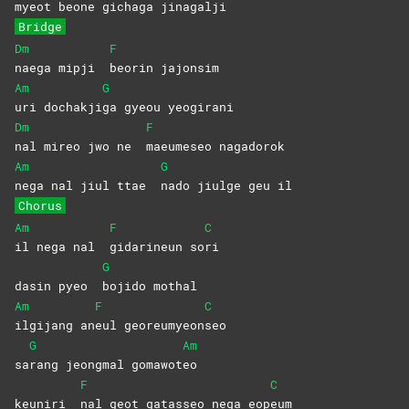
myeot beone gi
chaga
jinagalji
Bridge
Dm
F
naega mipji
beorin
jajonsim
Am
G
uri
dochakji
ga gyeou yeogirani
Dm
F
nal mireo jwo ne
maeumeseo
nagadorok
Am
G
nega nal jiul ttae
nado jiulge geu il
Chorus
Am
F
C
il nega nal
gidarineun
so
ri
G
dasin pyeo
bojido
mothal
Am
F
C
ilgijang
an
eul
georeumyeon
seo
G
Am
sa
rang jeongmal gomawot
eo
F
C
keuniri
nal geot gatasseo nega eop
eum