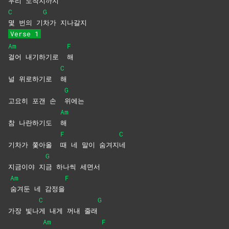
우리 도
착지까지
C
G
몇 번의 기
차가
지나갈지
Verse 1
Am
F
걸어 내기하기로
해
C
널 위로하기로
해
G
고요히 포갠 손
위에는
Am
참 나란하기도
해
F
C
기차가 쫓아올
때 네 말이 숨겨지
네
G
지금이야 지
금 하나씩 세면서
Am
F
숨겨둔 네 감정을
C
G
가장 빛나
게 내게 꺼내 줄래
Am
F