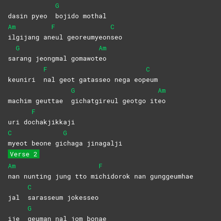
G
dasin pyeo
bojido
mothal
Am
F
C
ilgijang
an
eul
georeumyeon
seo
G
Am
sa
rang jeongmal gomawot
eo
F
C
keuniri
nal geot gatasseo nega eop
eum
G
Am
machim geuttae
gichatgireul geotgo it
eo
F
uri do
chakjikkaji
C
G
myeot beone gi
chaga
jinagalji
Verse 2
Am
F
nan nunting jung tto mi
chidorok nan gunggeumhae
C
jal
sarasseum
jokesseo
G
ije
geuman nal jom bonae