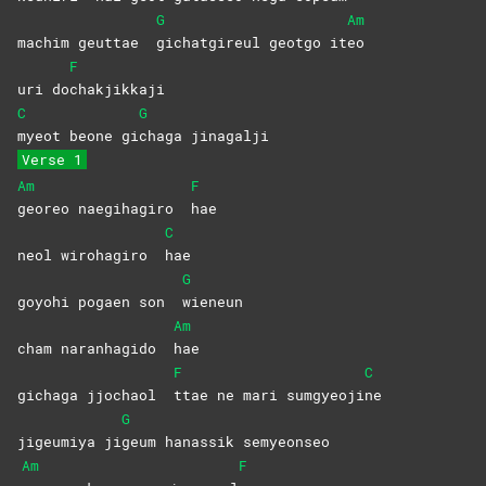
G
Am
machim geuttae
gichatgireul geotgo it
eo
F
uri do
chakjikkaji
C
G
myeot beone gi
chaga
jinagalji
Verse 1
Am
F
georeo naegihagiro
hae
C
neol wirohagiro
hae
G
goyohi pogaen son
wieneun
Am
cham naranhagido
hae
F
C
gichaga jjochaol
ttae ne mari sumgyeoji
ne
G
jigeumiya ji
geum hanassik semyeonseo
Am
F