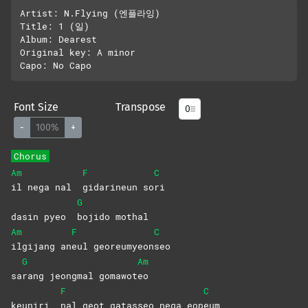
Artist: N.Flying (엔플라잉)

Title: 1 (일)

Album: Dearest

Original key: A minor

Font Size
Transpose
-
100%
+
Chorus
Am
F
C
il nega nal
gidarineun
so
ri
G
dasin pyeo
bojido
mothal
Am
F
C
ilgijang
an
eul
georeumyeon
seo
G
Am
sa
rang jeongmal gomawot
eo
F
C
keuniri
nal geot gatasseo nega eop
eum