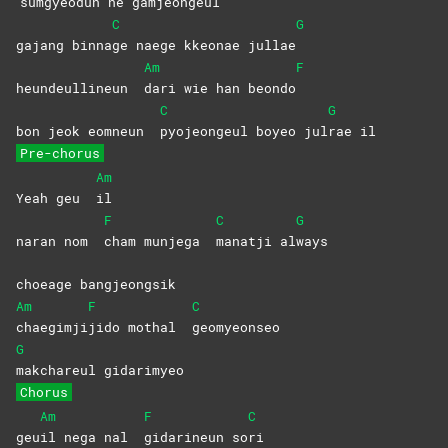
sumgyeodun ne gamjeongeul
C
G
gajang binna
ge naege kkeonae jullae
Am
F
heundeullineun
dari wie han beondo
C
G
bon jeok eomneun
pyojeongeul boyeo jul
rae
il
Pre-chorus
Am
Yeah geu
il
F
C
G
naran nom
cham munjega
manatji
al
ways
choeage bangjeongsik
Am
F
C
chaegimji
jido mothal
geomyeonseo
G
makchareul
gidarimyeo
Chorus
Am
F
C
geu
il nega nal
gidarineun
so
ri