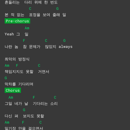
흔들리는
다리 위에 한 번도
C
G
본 적 없는
표정을 보여 줄
래
일
Pre-chorus
Am
Yeah 그
일
F
C
G
나란 놈
참 문제가
많았지
al
ways
최악의 방정식
Am
F
C
책임지
지도 못할
거면서
G
막차를
기다리며
Chorus
Am
F
C
그
일 네가 날
기다리는
소
리
G
다신 펴
보지도
못할
Am
F
C
일기장
안
을
걸으면
서