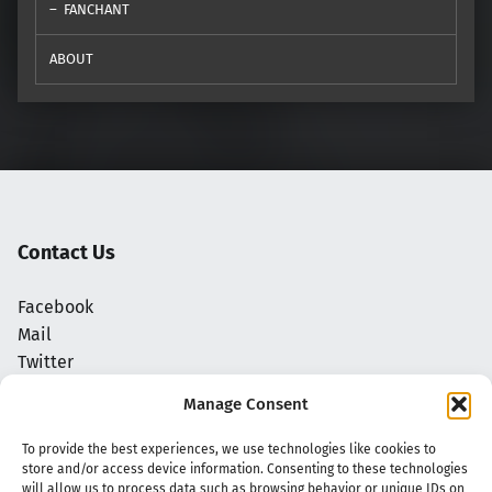
FANCHANT
ABOUT
Contact Us
Facebook
Mail
Twitter
NoN Kpop Chords
Manage Consent
Privacy Policy
To provide the best experiences, we use technologies like cookies to
store and/or access device information. Consenting to these technologies
will allow us to process data such as browsing behavior or unique IDs on