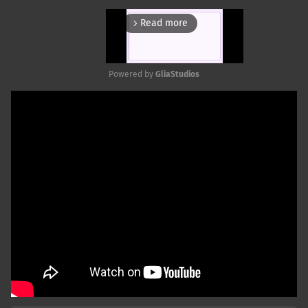
Read more
arrow_forward_ios
Powered by 
GliaStudios
Mute