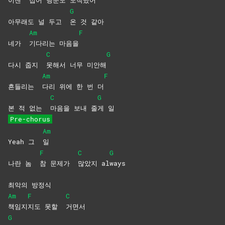
G
아무래도 널 두고
온 것 같아
Am
F
네가
기다리는
마음을
C
G
다시 줍지
못해서 너무 미안해
Am
F
흔들리는
다리 위에 한 번 더
C
G
본 적 없는
마음을 보내 줄
게
일
Pre-chorus
Am
Yeah 그
일
F
C
G
나란 놈
참 문제가
많았지
al
ways
최악의 방정식
Am
F
C
책임지
지도 못할
거면서
G