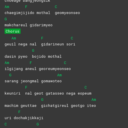
choeage bangjeongsik
Am
F
C
chaegimji
jido mothal
geomyeonseo
G
makchareul
gidarimyeo
Chorus
Am
F
C
geu
il nega nal
gidarineun
so
ri
G
dasin pyeo
bojido
mothal
Am
F
C
ilgijang
an
eul
georeumyeon
seo
G
Am
sa
rang jeongmal gomawot
eo
F
C
keuniri
nal geot gatasseo nega eop
eum
G
Am
machim geuttae
gichatgireul geotgo it
eo
F
uri do
chakjikkaji
C
G