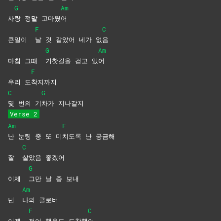
G
Am
사
랑 정말 고마웠
어
F
C
큰일이
날 것 같았어 네가 없
음
G
Am
마침 그때
기찻길을 걷고 있
어
F
우리 도
착지까지
C
G
몇 번의 기
차가
지나갈지
Verse 2
Am
F
난 눈팅 중 또 미
치도록 난 궁금해
C
잘
살았음
좋겠어
G
이제
그만 날 좀 보내
Am
넌
나의
클로버
F
C
이젠
접어 행운도 도착했
어