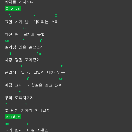
막차를
기다리며
Chorus
Am
F
C
그
일 네가 날
기다리는
소
리
G
다신 펴
보지도
못할
Am
F
C
일기장
안
을
걸으면
서
G
Am
사
랑 정말 고마웠
어
F
C
큰일이
날 것 같았어 네가 없
음
G
Am
마침 그때
기찻길을 걷고 있
어
F
우리 도
착지까지
C
G
몇 번의 기
차가
지나갈지
Bridge
Dm
F
내가 밉지
버린
자존심