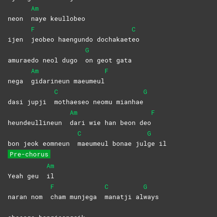
Am
neon
naye
keullobeo
F
C
ijen
jeobeo haengundo dochakaet
eo
G
amuraedo neol dugo
on geot gata
Am
F
nega
gidarineun
maeumeul
C
G
dasi jupji
mothaeseo neomu mianhae
Am
F
heundeullineun
dari wie han beon deo
C
G
bon jeok eomneun
maeumeul bonae jul
ge
il
Pre-chorus
Am
Yeah geu
il
F
C
G
naran nom
cham munjega
manatji
al
ways