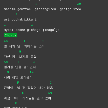
G
Am
machim geuttae
gichatgireul geotgo it
eo
F
uri do
chakjikkaji
C
G
myeot beone gi
chaga
jinagalji
Chorus
Am
F
C
일 네가 날
기다리는
소
리
G
다신 펴
보지도
못할
Am
F
C
일기장
안
을
걸으면
서
G
Am
사
랑 정말 고마웠
어
F
C
큰일이
날 것 같았어 네가 없
음
G
Am
마침 그때
기찻길을 걷고 있
어
F