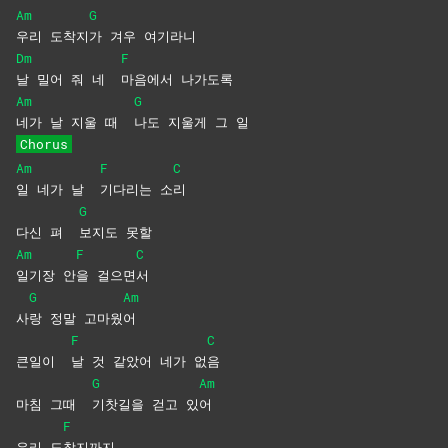
Am
G
우리
도착지
가 겨우 여기라니
Dm
F
날 밀어 줘 네
마음에서
나가도록
Am
G
네가 날 지울 때
나도 지울게 그 일
Chorus
Am
F
C
일 네가 날
기다리는
소
리
G
다신 펴
보지도
못할
Am
F
C
일기장
안
을
걸으면
서
G
Am
사
랑 정말 고마웠
어
F
C
큰일이
날 것 같았어 네가 없
음
G
Am
마침 그때
기찻길을 걷고 있
어
F
우리 도
착지까지