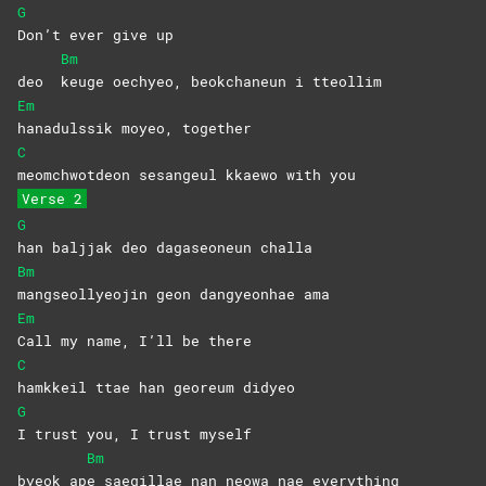
G
Don’t ever give up
Bm
deo
keuge oechyeo, beokchaneun i tteollim
Em
hanadulssik moyeo, together
C
meomchwotdeon sesangeul kkaewo with you
Verse 2
G
han baljjak deo dagaseoneun challa
Bm
mangseollyeojin geon dangyeonhae ama
Em
Call my name, I’ll be there
C
hamkkeil ttae han georeum didyeo
G
I trust you, I trust myself
Bm
byeok ap
e saegillae nan neowa nae everything