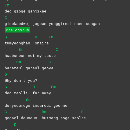
Em
deo gipge ganjikae
C
gieokaedwo, jageun yonggireul naen sungan
Pre-chorus
G
D
Em
tumyeonghan
onsire
Bm
C
hwabun
eun not my taste
Bm
C
baram
eul gareul geo
ya
D
Why don’t you?
G
D
Em
deo meolli
far
away
Bm
duryeoume
ge insareul geonne
C
Bm
C
gogael deuneun
huimang soge seol
re
D