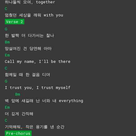
하나둘씩 모여, together
C
멈췄던 세상을 깨워 with you
Verse 2
G
한 발짝 더 다가서는 찰나
Bm
망설여진 건 당연해 아마
Em
Call my name, I’ll be there
C
함께일 때 한 걸음 디뎌
G
I trust you, I trust myself
Bm
벽 앞
에 새길래 난 너와 내 everything
Em
더 깊게 간직해
C
기억해둬, 작은 용기를 낸 순간
Pre-chorus