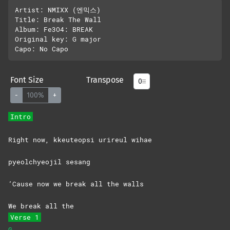
Artist: NMIXX (엔믹스)

Title: Break The Wall

Album: Fe3O4: BREAK

Original key: G major

Font Size
Transpose
-
100%
+
Intro
Right now, kkeuteopsi urireul wihae
pyeolchyeojil sesang
’Cause now we break all the walls
We break all the
Verse 1
G