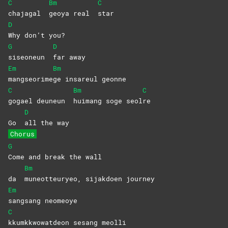
C
Bm
C
chajagal
geoya real
star
D
Why don’t you?
G
D
siseoneun
far
away
Em
Bm
mangseorime
ge insareul geonne
C
Bm
C
gogael deuneun
huimang soge seol
re
D
Go
all the way
Chorus
G
Come and break the wall
Bm
da
muneotteuryeo, sijakdoen journey
Em
sangsang
neomeoye
C
kkumkkwowatdeon sesang meolli