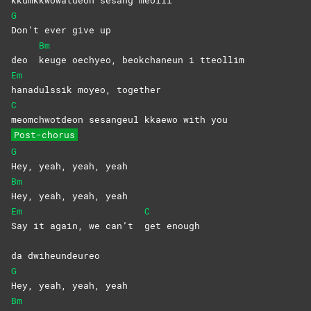
G
Don’t ever give up
Bm
deo
keuge oechyeo, beokchaneun i tteollim
Em
hanadulssik moyeo, together
C
meomchwotdeon sesangeul kkaewo with you
Post-chorus
G
Hey, yeah, yeah, yeah
Bm
Hey, yeah, yeah, yeah
Em
C
Say it again, we can’t
get
enough
da dwiheundeureo
G
Hey, yeah, yeah, yeah
Bm