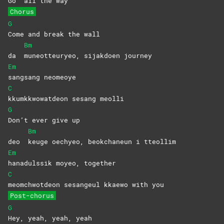
Go
all the way
Chorus
G
Come and break the wall
Bm
da
muneotteuryeo, sijakdoen journey
Em
sangsang
neomeoye
C
kkumkkwowatdeon sesang meolli
G
Don’t ever give up
Bm
deo
keuge oechyeo, beokchaneun i tteollim
Em
hanadulssik moyeo, together
C
meomchwotdeon sesangeul kkaewo with you
Post-chorus
G
Hey, yeah, yeah, yeah