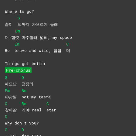
Where to go?
G
숨이
턱까지 차오르게 둘래
Bm
더 힘
껏 마주할래 넓혀, my space
Em
C
Be
brave and wild, 점점
더
Things get better
Pre-chorus
G
D
네모난
천장의
Em
Bm
야광별
not my taste
C
Bm
C
찾아갈
거야 real
star
D
Why don’t you?
G
D
시선은
far
away