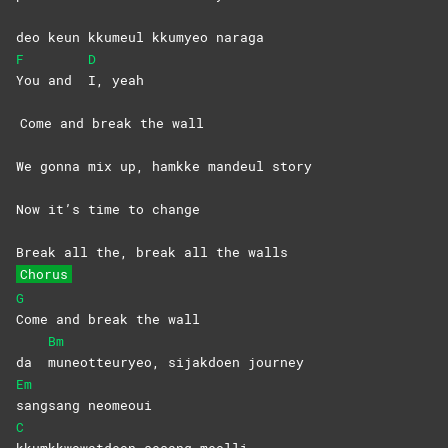
deo keun kkumeul kkumyeo naraga
F
D
You and
I,
yeah
Come and break the wall
We gonna mix up, hamkke mandeul story
Now it’s time to change
Break all the, break all the walls
Chorus
G
Come and break the wall
Bm
da
muneotteuryeo, sijakdoen journey
Em
sangsang
neomeoui
C
kkumkkwowatdeon sesang meolli