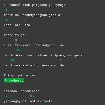
du nuneul kkok gamgoseo geuryeojin
Bm
maeum sok seonmyeonghan jido wi
Em
C
Yeah, nan
ara
Where to go?
G
sumi
teokkkaji chaoreuge dullae
Bm
deo him
kkeot majuhallae neolpyeo, my space
Em
C
Be
brave and wild, jeomjeom
deo
Things get better
Pre-chorus
G
D
nemonan
cheonjange
Em
Bm
yagwangbyeol
not my taste