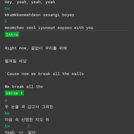
Hey, yeah, yeah, yeah
Em
kkumkkwowatdeon sesangi boyeo
C
meomchwo seol iyuneun eopseo with you
Intro
Right now, 끝없이 우리를 위해
펼쳐질 세상
’Cause now we break all the walls
We break all the
Verse 1
G
두 눈을 꼭 감고서 그려진
Bm
마음 속 선명한 지도 위
Em
C
Yeah, 난
알아