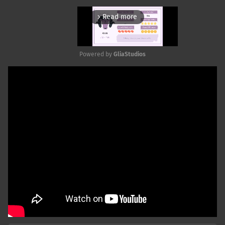
Read more
arrow_forward_ios
Powered by 
GliaStudios
Mute