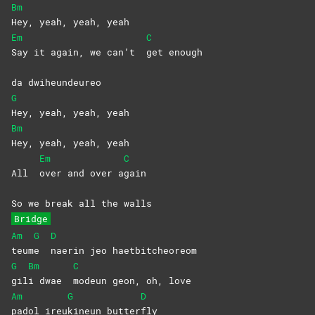
Bm
Hey, yeah, yeah, yeah
Em
C
Say it again, we can’t
get
enough
da dwiheundeureo
G
Hey, yeah, yeah, yeah
Bm
Hey, yeah, yeah, yeah
Em
C
All
over and over a
gain
So we break all the walls
Bridge
Am
G
D
teum
e
naerin jeo haetbitcheoreom
G
Bm
C
gil
i dwae
modeun geon, oh, love
Am
G
D
padol
ireu
kineun
butter
fly