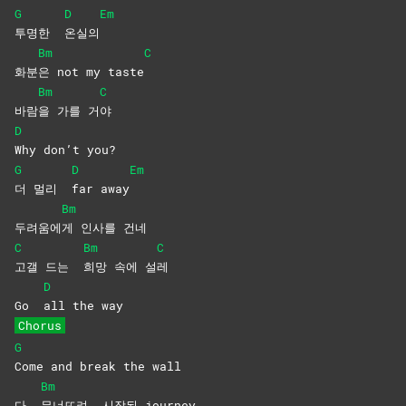
G
D
Em
투명한
온실의
Bm
C
화분
은 not my taste
Bm
C
바람
을 가를 거
야
D
Why don’t you?
G
D
Em
더 멀리
far
away
Bm
두려움에
게 인사를 건네
C
Bm
C
고갤 드는
희망 속에 설
레
D
Go
all the way
Chorus
G
Come and break the wall
Bm
다
무너뜨려, 시작된 journey