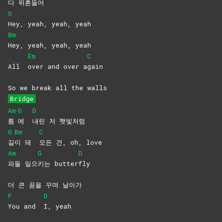
다 뒤흔들어
G
Hey, yeah, yeah, yeah
Bm
Hey, yeah, yeah, yeah
Em
C
All
over and over a
gain
So we break all the walls
Bridge
Am
G
D
틈
에
내린 저 햇빛처럼
G
Bm
C
길
이 돼
모든 건, oh, love
Am
G
D
파돌
일으
키는
butter
fly
더 큰 꿈을 꾸며 날아가
F
D
You and
I,
yeah