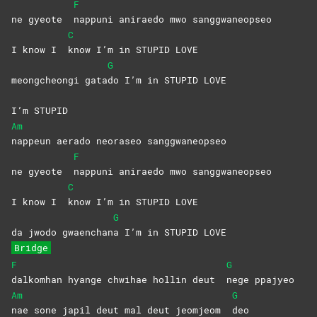
F
ne gyeote
nappuni aniraedo mwo sanggwaneopseo
C
I know I
know I’m in STUPID LOVE
G
meongcheongi gata
do I’m in STUPID LOVE
I’m STUPID
Am
nappeun aerado neoraseo sanggwaneopseo
F
ne gyeote
nappuni aniraedo mwo sanggwaneopseo
C
I know I
know I’m in STUPID LOVE
G
da jwodo gwaenchan
a I’m in STUPID LOVE
Bridge
F
G
dalkomhan hyange chwihae hollin deut
nege
ppajyeo
Am
G
nae sone japil deut mal deut jeomjeom
deo