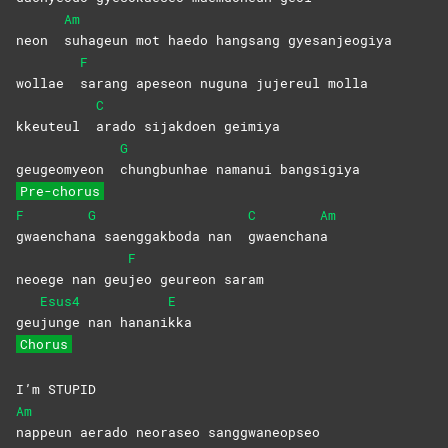
Am
neon
suhageun mot haedo hangsang gyesanjeogiya
F
wollae
sarang apeseon nuguna jujereul molla
C
kkeuteul
arado sijakdoen geimiya
G
geugeomyeon
chungbunhae namanui bangsigiya
Pre-chorus
F
G
C
Am
gwaenchan
a saenggakboda nan
gwaenchan
a
F
neoege nan geu
jeo geureon saram
Esus4
E
geu
junge nan hanani
kka
Chorus
I’m STUPID
Am
nappeun aerado neoraseo sanggwaneopseo