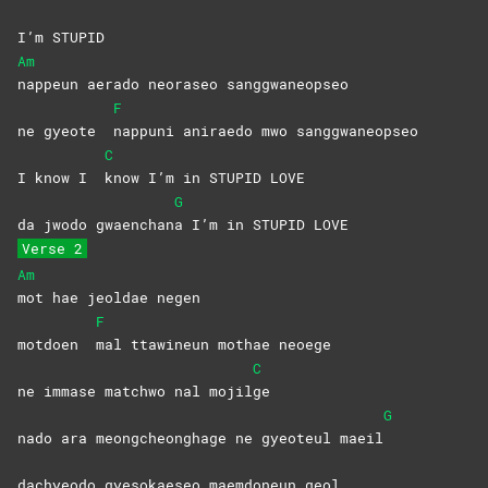
I’m STUPID
Am
nappeun aerado neoraseo sanggwaneopseo
F
ne gyeote
nappuni aniraedo mwo sanggwaneopseo
C
I know I
know I’m in STUPID LOVE
G
da jwodo gwaenchan
a I’m in STUPID LOVE
Verse 2
Am
mot hae jeoldae negen
F
motdoen
mal ttawineun mothae neoege
C
ne immase matchwo nal mojil
ge
G
nado ara meongcheonghage ne gyeoteul maeil
dachyeodo gyesokaeseo maemdoneun geol