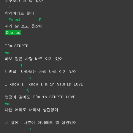
누
구보다 더 잘 알
아
F
착
각이라도
좋아
Esus4
E
네
가 날 보고 웃잖
아
Chorus
I’m STUPID
Am
바보 같은 사랑 바로 여기 있어
F
너만을
바라보는 사람 바로 여기 있어
C
I know I
know I’m in STUPID LOVE
G
멍청이 같아
도 I’m in STUPID LOVE
Am
나쁜 애라도 너라서 상관없어
F
네 곁에
나뿐이 아니래도 뭐 상관없어
C