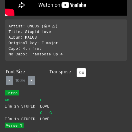
Artist: ONEUS (원어스)

Title: Stupid Love

Album: MALUS

Original key: E major

Capo: 4th fret

Font Size
Transpose
-
100%
+
Intro
Am
F
I’m in STUPID
LOVE
C
G
I’m in STUPID
LOVE
Verse 1