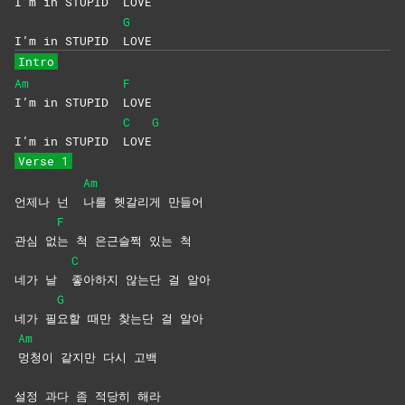
I’m in STUPID
LOVE
G
I’m in STUPID
LOVE
Intro
Am
F
I’m in STUPID
LOVE
C
G
I’m in STUPID
LOVE
Verse 1
Am
언제나 넌
나를 헷갈리게 만들어
F
관심 없
는 척 은근슬쩍 있는 척
C
네가 날
좋아하지 않는단 걸 알아
G
네가 필
요할 때만 찾는단 걸 알아
Am
멍청이 같지만 다시 고백
설정 과다 좀 적당히 해라