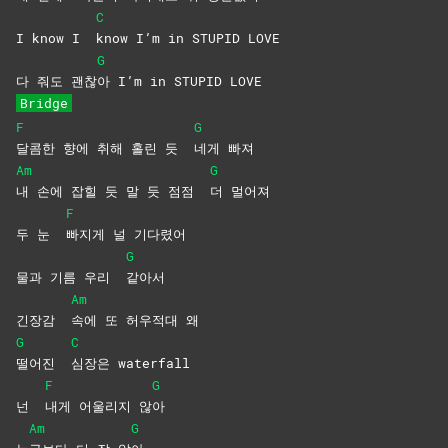
C
I know I
know I’m in STUPID LOVE
G
다 줘도 괜찮
아 I’m in STUPID LOVE
Bridge
F
G
달콤한 향에 취해 홀린 듯
네게
빠져
Am
G
내 손에 잡힐 듯 말 듯 점점
더
멀어져
F
두 눈
빠지게 널 기다렸어
G
물과 기름 우리
같아서
Am
긴장감
속에 또 허우적대 왜
G
C
떨어진
심장은
waterfall
F
G
넌
내게 어울리지 않
아
Am
G