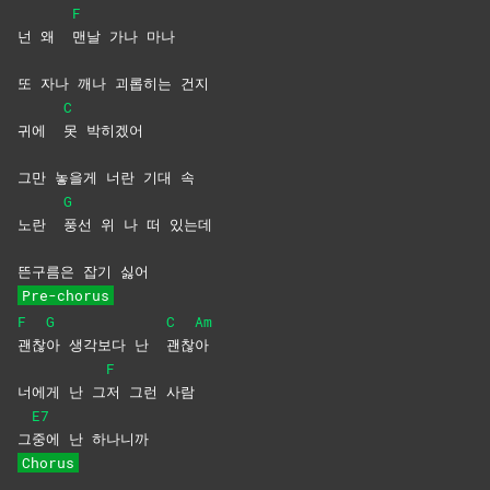
F
넌 왜
맨날 가나 마나
또 자나 깨나 괴롭히는 건지
C
귀에
못
박히겠어
그만 놓을게 너란 기대 속
G
노란
풍선 위 나 떠 있는데
뜬구름은 잡기 싫어
Pre-chorus
F
G
C
Am
괜찮
아 생각보다 난
괜찮
아
F
너에게 난 그
저 그런 사람
E7
그
중에 난 하나니까
Chorus