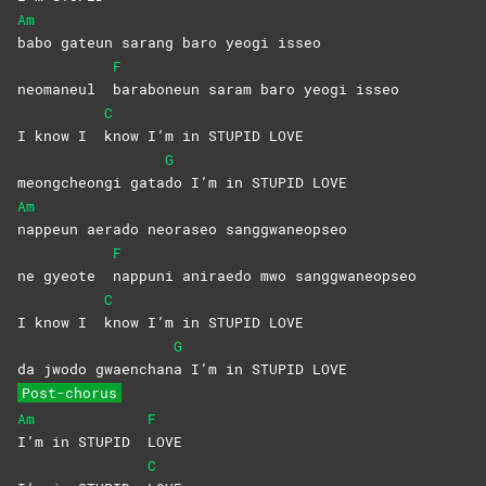
Am
babo gateun sarang baro yeogi isseo
F
neomaneul
baraboneun saram baro yeogi isseo
C
I know I
know I’m in STUPID LOVE
G
meongcheongi gata
do I’m in STUPID LOVE
Am
nappeun aerado neoraseo sanggwaneopseo
F
ne gyeote
nappuni aniraedo mwo sanggwaneopseo
C
I know I
know I’m in STUPID LOVE
G
da jwodo gwaenchan
a I’m in STUPID LOVE
Post-chorus
Am
F
I’m in STUPID
LOVE
C