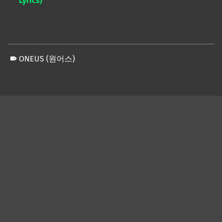
Lyrics)
ONEUS (원어스)
Skip back to main navigation