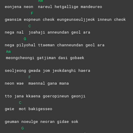
Am
eonjena neon
nareul hetgallige mandeureo
F
gwansim eop
neun cheok eungeunseuljjeok inneun cheok
C
nega nal
joahaji anneundan geol ara
G
nega pil
yohal ttaeman channeundan geol ara
Am
meongcheongi gatjiman dasi gobaek
seoljeong gwada jom jeokdanghi haera
F
neon wae
maennal gana mana
tto jana kkaena goeropineun geonji
C
gwie
mot
bakigesseo
geuman noeulge neoran gidae sok
G