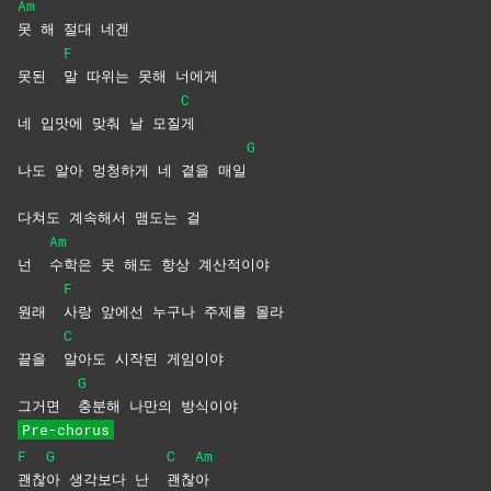
Am
못 해 절대 네겐
F
못된
말 따위는 못해 너에게
C
네 입맛에 맞춰 날 모질
게
G
나도 알아 멍청하게 네 곁을 매일
다쳐도 계속해서 맴도는 걸
Am
넌
수학은 못 해도 항상 계산적이야
F
원래
사랑 앞에선 누구나 주제를 몰라
C
끝을
알아도 시작된 게임이야
G
그거면
충분해 나만의 방식이야
Pre-chorus
F
G
C
Am
괜찮
아 생각보다 난
괜찮
아