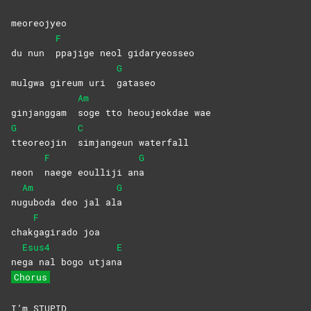
meoreojyeo
F
du nun
ppajige neol gidaryeosseo
G
mulgwa gireum uri
gataseo
Am
ginjanggam
soge tto heoujeokdae wae
G
C
tteoreojin
simjangeun
waterfall
F
G
neon
naege eoulliji an
a
Am
G
nu
guboda deo jal al
a
F
chak
gagirado
joa
Esus4
E
ne
ga nal bogo utjan
a
Chorus
I’m STUPID