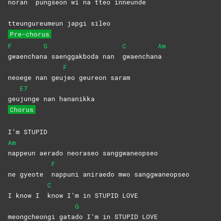
noran
pungseon wi na tteo inneunde
tteungureumeun japgi sileo
Pre-chorus
F
G
C
Am
gwaenchan
a saenggakboda nan
gwaenchan
a
F
neoege nan geu
jeo geureon saram
E7
geu
junge nan hananikka
Chorus
I’m STUPID
Am
nappeun aerado neoraseo sanggwaneopseo
F
ne gyeote
nappuni aniraedo mwo sanggwaneopseo
C
I know I
know I’m in STUPID LOVE
G
meongcheongi gata
do I’m in STUPID LOVE