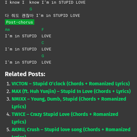
I know I
know I’m in STUPID LOVE
G
다 줘도 괜찮
아 I’m in STUPID LOVE
Post-chorus
Am
F
I’m in STUPID
LOVE
C
I’m in STUPID
LOVE
G
I’m in STUPID
LOVE
Related Posts:
VICTON – Stupid O’clock (Chords + Romanized Lyrics)
MAX (ft. Huh Yunjin) – Stupid In Love (Chords + Lyrics)
NMIXX – Young, Dumb, Stupid (Chords + Romanized
Lyrics)
TWICE – Crazy Stupid Love (Chords + Romanized
Lyrics)
AKMU, Crush – Stupid love song (Chords + Romanized