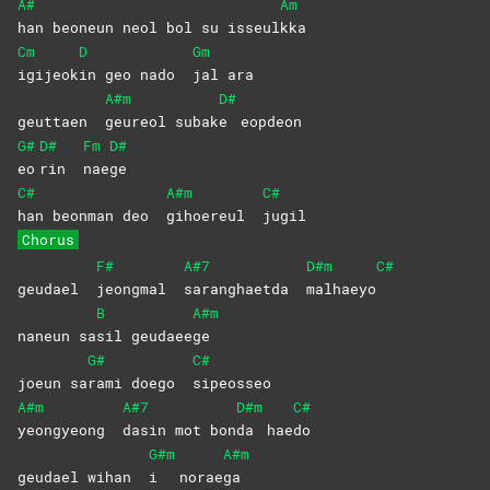
A#
Am
han beoneun neol bol su isseul
kka
Cm
D
Gm
igijeok
in geo nado
jal
ara
A#m
D#
geuttaen
geureol
subak
e
eopdeon
G#
D#
Fm
D#
eo
rin
nae
ge
C#
A#m
C#
han beonman deo
gihoereul
jugil
Chorus
F#
A#7
D#m
C#
geudael
jeongmal
saranghaetda
malhaeyo
B
A#m
naneun sa
sil
geudaee
ge
G#
C#
joeun sa
rami doego
sipeosseo
A#m
A#7
D#m
C#
yeongyeong
dasin mot bon
da
hae
do
G#m
A#m
geudael wihan
i
norae
ga