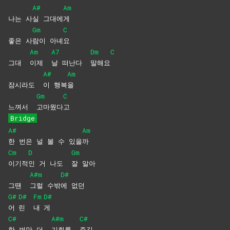
A#
Am
나는 사
실
그대에
게
Gm
C
좋은 사
람이
아녜
요
Am
A7
Dm
C
그대
이제
날 떠난다
말해요
A#
Am
잠시라도
이
행복
을
Gm
C
느껴서
고마웠다
고
Bridge
A#
Am
한 번은 널 볼 수 있을
까
Cm
D
Gm
이기적
인 거 나도
잘
알아
A#m
D#
그땐
그럴
수밖
에
없던
G#
D#
Fm
D#
어
린
내
게
C#
A#m
C#
한 번만 더
기회를
주길