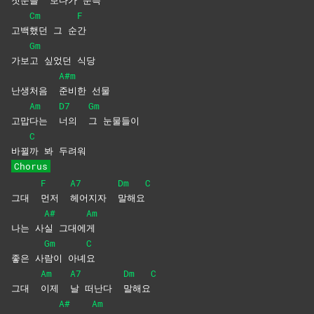
Cm
F
고백
했던 그 순
간
Gm
가보
고 싶었던 식당
A#m
난생처음
준비한
선물
Am
D7
Gm
고맙
다는
너의
그
눈물들이
C
바뀔
까 봐 두려워
Chorus
F
A7
Dm
C
그대
먼저
헤어지자
말해요
A#
Am
나는 사
실
그대에
게
Gm
C
좋은 사
람이
아녜
요
Am
A7
Dm
C
그대
이제
날 떠난다
말해요
A#
Am