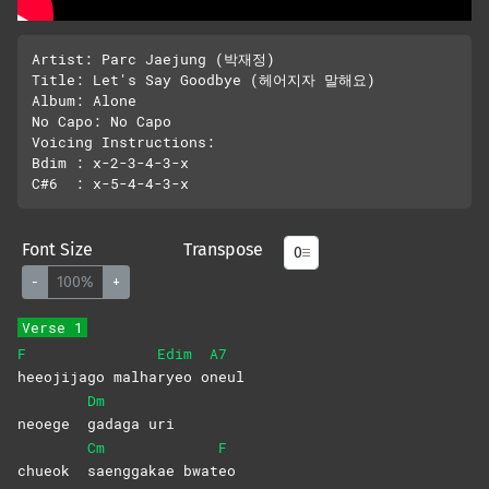
Artist: Parc Jaejung (박재정)

Title: Let's Say Goodbye (헤어지자 말해요)

Album: Alone

No Capo: No Capo

Voicing Instructions:

Bdim : x-2-3-4-3-x

Font Size
Transpose
-
100%
+
Verse 1
F
Edim
A7
heeojijago
malha
ryeo
o
neul
Dm
neoege
gadaga
uri
Cm
F
chueok
saenggakae
bwat
eo