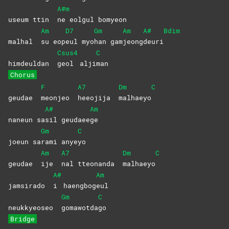
A#m
useum ttin
ne eolgul bomyeon
Am
D7
Gm
Am
A#
Bdim
malhal
su
eop
eul
myo
han
gam
jeong
deuri
Csus4
C
himdeuldan
geol
alji
man
Chorus
F
A7
Dm
C
geudae
meonjeo
heeojija
malhaeyo
A#
Am
naneun sa
sil
geudaee
ge
Gm
C
joeun sa
rami
anye
yo
Am
A7
Dm
C
geudae
ije
nal tteonanda
malhaeyo
A#
Am
jamsirado
i
haengbog
eul
Gm
C
neukkyeoseo
gomawotda
go
Bridge