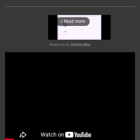
Read more
arrow_forward_ios
Powered by 
GliaStudios
Mute