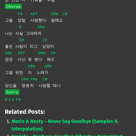
Chorus
F#
A#7
D#m
C#
그댈
정말
사랑했다
말해요
B
A#m
나는 사
실
그대에
게
G#
C#
좋은 사
람이 되고
싶었어
A#m
A#7
D#m
C#
영영
다신 못 본
다
해
도
G#m
A#m
그댈 위한
이
노래
가
G#m
A#m
C#
당신을
영원
히
사
랑할
테니
Outro
B
A
E
F#
Related Posts:
Mario & Nesty – Never Say Goodbye (Samples &
Interpolation)