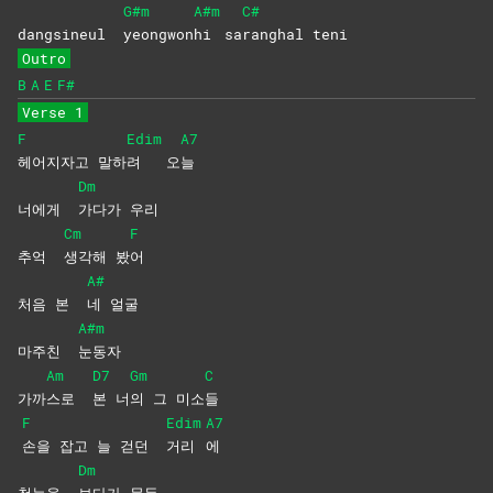
G#m
A#m
C#
dangsineul
yeongwon
hi
sa
ranghal
teni
Outro
B
A
E
F#
Verse 1
F
Edim
A7
헤어지자고
말하
려
오
늘
Dm
너에게
가다가
우리
Cm
F
추억
생각해
봤
어
A#
처음 본
네
얼굴
A#m
마주친
눈동자
Am
D7
Gm
C
가까
스로
본
너
의 그 미소
들
F
Edim
A7
손을 잡고 늘 걷던
거리
에
Dm
첫눈을
보다가
문득