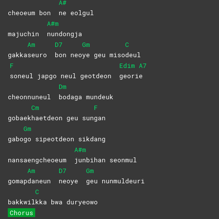
A#
cheoeum bon
ne
eolgul
A#m
majuchin
nundongja
Am
D7
Gm
C
gakka
seuro
bon
neo
ye geu miso
deul
F
Edim
A7
soneul japgo neul geotdeon
geori
e
Dm
cheonnuneul
bodaga
mundeuk
Cm
F
gobaek
haetdeon geu sun
gan
Gm
gabo
go sipeotdeon sikdang
A#m
nansaengcheoeum
junbihan
seonmul
Am
D7
Gm
gomap
daneun
neoye
geu
nunmuldeuri
C
bakkwil
kka bwa duryeowo
Chorus