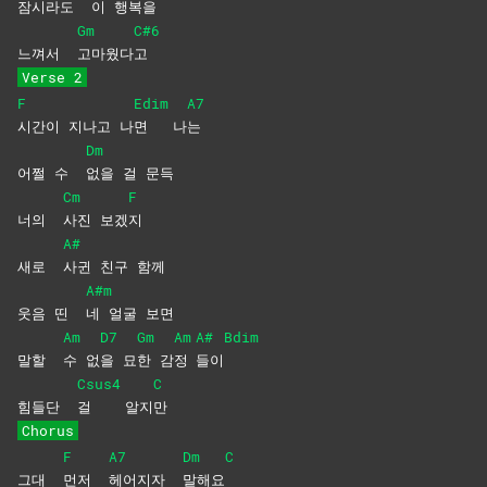
잠시라도
이
행복
을
Gm
C#6
느껴서
고마웠다
고
Verse 2
F
Edim
A7
시간이 지나고 나
면
나
는
Dm
어쩔 수
없을 걸 문득
Cm
F
너의
사진
보겠
지
A#
새로
사귄 친구 함께
A#m
웃음 띤
네 얼굴 보면
Am
D7
Gm
Am
A#
Bdim
말할
수
없
을
묘
한
감
정
들이
Csus4
C
힘들단
걸
알지
만
Chorus
F
A7
Dm
C
그대
먼저
헤어지자
말해요