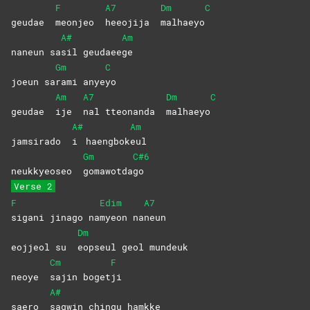
F
A7
Dm
C
geudae
meonjeo
heeojija
malhaeyo
A#
Am
naneun sa
sil
geudaee
ge
Gm
C
joeun sa
rami
anye
yo
Am
A7
Dm
C
geudae
ije
nal tteonanda
malhaeyo
A#
Am
jamsirado
i
haengbok
eul
Gm
C#6
neukkyeoseo
gomawotda
go
Verse 2
F
Edim
A7
sigani jinago na
myeon
na
neun
Dm
eojjeol su
eopseul geol mundeuk
Cm
F
neoye
sajin
boget
ji
A#
saero
sagwin chingu hamkke