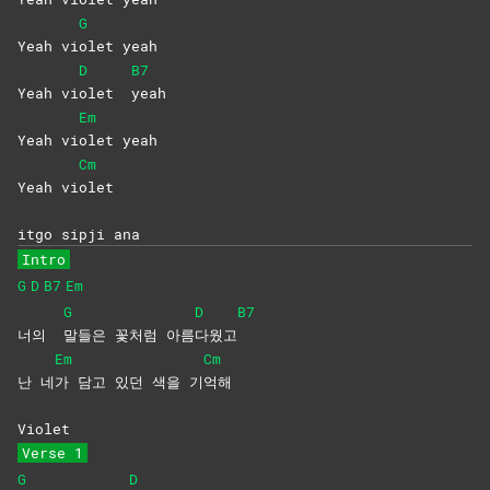
G
Yeah vi
olet
yeah
D
B7
Yeah vi
olet
yeah
Em
Yeah vi
olet
yeah
Cm
Yeah vi
olet
itgo sipji ana
Intro
G
D
B7
Em
G
D
B7
너의
말들은 꽃처럼 아름
다웠고
Em
Cm
난 네
가 담고 있던 색을 기
억해
Violet
Verse 1
G
D