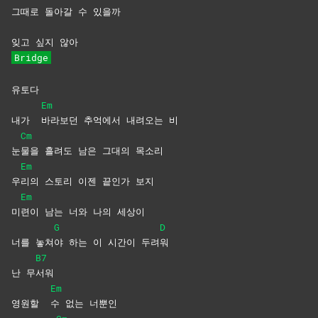
그
때로
돌아
갈 수 있을까
잊고 싶지 않아
Bridge
유토다
Em
내가
바라보던 추억에서 내려오는 비
Cm
눈
물을 흘려도 남은 그대의 목소리
Em
우
리의 스토리 이젠 끝인가 보지
Em
미
련이 남는 너와 나의 세상이
G
D
너를 놓쳐
야 하는 이 시간이 두려
워
B7
난 무
서워
Em
영원할
수 없는 너뿐인