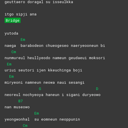
geu
ttaero
dora
gal su isseulkka
itgo sipji ana
Bridge
yutoda
Em
naega
barabodeon chueogeseo naeryeooneun bi
Cm
nun
mureul heullyeodo nameun geudaeui moksori
Em
u
riui seutori ijen kkeuchinga boji
Em
mi
ryeoni namneun neowa naui sesangi
G
D
neoreul nochyeo
ya haneun i sigani duryeo
wo
B7
nan mu
seowo
Em
yeongwonhal
su eomneun neoppunin
Cm