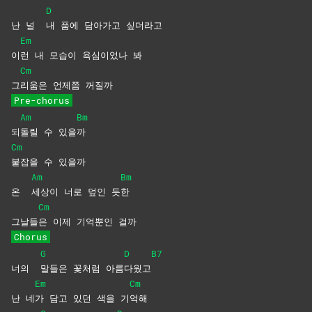
D
난 널
내 품에 담아가고 싶더라고
Em
이
런 내 모습이 욕심이었나 봐
Cm
그
리움은 언제쯤 꺼질까
Pre-chorus
Am
Bm
되
돌릴 수 있을
까
Cm
붙잡을 수 있을까
Am
Bm
온
세상이 너로 덮인 듯
한
Cm
그날들
은 이제 기억뿐인 걸까
Chorus
G
D
B7
너의
말들은 꽃처럼 아름
다웠고
Em
Cm
난 네
가 담고 있던 색을 기
억해