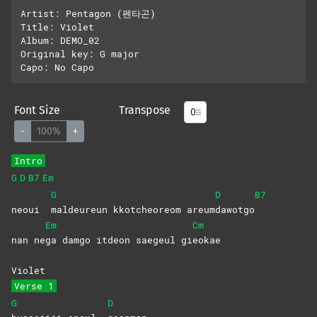
Artist: Pentagon (펜타곤)

Title: Violet

Album: DEMO_02

Original key: G major 

Font Size
Transpose
-
100%
+
Intro
G
D
B7
Em
G
D
B7
neoui
maldeureun kkotcheoreom areum
dawotgo
Em
Cm
nan ne
ga damgo itdeon saegeul gi
eokae
Violet
Verse 1
G
D