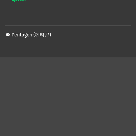
Pentagon (펜타곤)
Skip back to main navigation