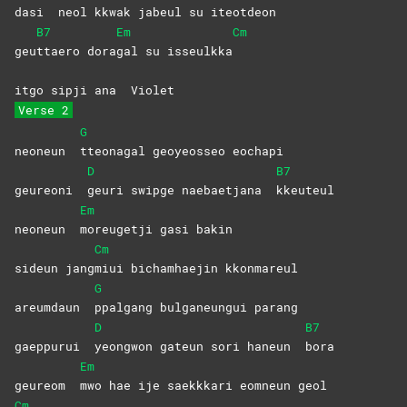
dasi
neol kkwak jabeul su it
eotdeon
B7
Em
Cm
geu
ttaero
dora
gal su isseulkka
itgo sipji ana
Violet
Verse 2
G
neoneun
tteonagal geoyeosseo eochapi
D
B7
geureoni
geuri swipge naebaetjana
kkeuteul
Em
neoneun
moreugetji gasi bakin
Cm
sideun jang
miui bichamhaejin kkonmareul
G
areumdaun
ppalgang bulganeungui parang
D
B7
gaeppurui
yeongwon gateun sori haneun
bora
Em
geureom
mwo hae ije saekkkari eomneun geol
Cm