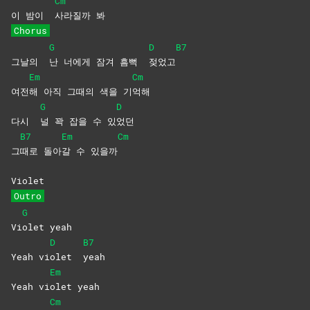
Cm
이 밤이
사라질까
봐
Chorus
G
D
B7
그날의
난 너에게 잠겨 흠뻑
젖었고
Em
Cm
여전
해 아직 그때의 색을 기
억해
G
D
다시
널 꽉 잡을 수 있
었던
B7
Em
Cm
그
때로
돌아
갈 수 있을까
Violet
Outro
G
Vi
olet
yeah
D
B7
Yeah vi
olet
yeah
Em
Yeah vi
olet
yeah
Cm