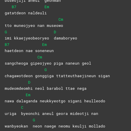
buseojiji aneul
geonman
B7
Em
gat
atdeon
naldeul
i
Cm
tto muneojyeo nan museo
wo
G
D
imi kkaejyeobeoryeo
damaboryeo
B7
Em
haetdeon nae son
eneun
Cm
sangcheoga gip
eojyeo piga naneun geol
G
chagawotdeon gong
giga ttatteuthaejineun sigan
D
mudeomdeom
hi neol barabol ttae nega
Em
nawa dala
ganda neukkyeotgo sigani heulleodo
C
uriga
byeonchi aneul geora mideotji nan
G
wanbyeokan
neon naege neomu keulji mollado