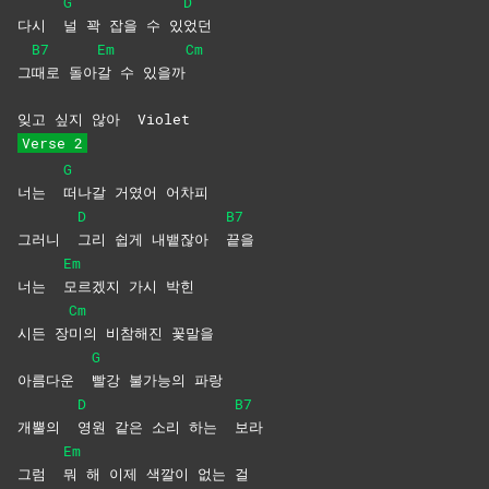
G
D
다시
널 꽉 잡을 수 있
었던
B7
Em
Cm
그
때로
돌아
갈 수 있을까
잊고 싶지 않아
Violet
Verse 2
G
너는
떠나갈 거였어 어차피
D
B7
그러니
그리 쉽게 내뱉잖아
끝을
Em
너는
모르겠지 가시 박힌
Cm
시든 장
미의 비참해진 꽃말을
G
아름다운
빨강 불가능의 파랑
D
B7
개뿔의
영원 같은 소리 하는
보라
Em
그럼
뭐 해 이제 색깔이 없는 걸