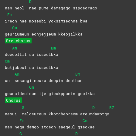
D
nan neol
nae pume damagago sipdeorago
Em
i
reon nae moseubi yoksimieonna bwa
Cm
geu
riumeun eonjejjeum kkeojilkka
Pre-chorus
Am
Bm
doe
dollil su isseul
kka
Cm
butjabeul su isseulkka
Am
Bm
on
sesangi neoro deopin deut
han
Cm
geunaldeul
eun ije gieokppunin geolkka
Chorus
G
D
B7
neoui
maldeureun kkotcheoreom areum
dawotgo
Em
Cm
nan ne
ga damgo itdeon saegeul gi
eokae
G
D