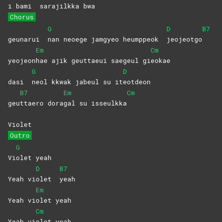
i bami
sarajilkka
bwa
Chorus
G
D
B7
geunarui
nan neoege jamgyeo heumppeok
jeojeotgo
Em
Cm
yeojeon
hae ajik geuttaeui saegeul gi
eokae
G
D
dasi
neol kkwak jabeul su it
eotdeon
B7
Em
Cm
geu
ttaero
dora
gal su isseulkka
Violet
Outro
G
Vi
olet
yeah
D
B7
Yeah vi
olet
yeah
Em
Yeah vi
olet
yeah
Cm
Yeah vi
olet
yeah