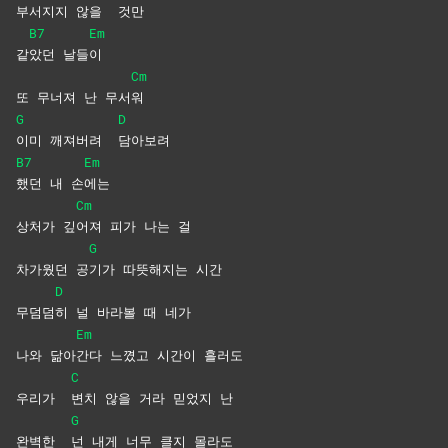
부서지지 않을
것만
B7
Em
같
았던
날들
이
Cm
또 무너져 난 무서
워
G
D
이미 깨져버려
담아보려
B7
Em
했던 내 손
에는
Cm
상처가 깊
어져 피가 나는 걸
G
차가웠던 공
기가 따뜻해지는 시간
D
무덤덤
히 널 바라볼 때 네가
Em
나와 닮아
간다 느꼈고 시간이 흘러도
C
우리가
변치 않을 거라 믿었지 난
G
완벽한
넌 내게 너무 클지 몰라도