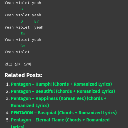
Yeah vi
olet
yeah
G
Yeah vi
olet
yeah
D
B7
Yeah vi
olet
yeah
Em
Yeah vi
olet
yeah
Cm
Yeah vi
olet
잊고 싶지 않아
Related Posts:
Pentagon – Humph! (Chords + Romanized Lyrics)
Pentagon – Beautiful (Chords + Romanized Lyrics)
Pentagon – Happiness (Korean Ver.) (Chords +
Romanized Lyrics)
PENTAGON – Basquiat (Chords + Romanized Lyrics)
Pentagon – Eternal Flame (Chords + Romanized
Lyrics)