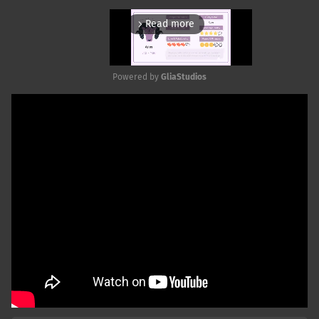
Read more
arrow_forward_ios
Powered by 
GliaStudios
Mute