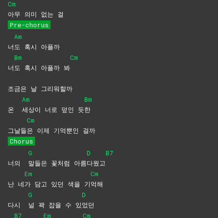
Cm
아무 의미 없는 걸
Pre-chorus
Am
너
도 혹시 아플까
Bm
Cm
너
도 혹시 아플까 봐
조금은 날 그리워할까
Am
Bm
온
세상이 너로 덮인 듯
한
Cm
그날들
은 이제 기억뿐인 걸까
Chorus
G
D
B7
너의
말들은 꽃처럼 아름
다웠고
Em
Cm
난 네
가 담고 있던 색을 기
억해
G
D
다시
널 꽉 잡을 수 있
었던
B7
Em
Cm