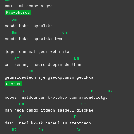
amu uimi eomneun geol
Pre-chorus
Am
neo
do hoksi apeulkka
Bm
Cm
neo
do hoksi apeulkka bwa
jogeumeun nal geuriwohalkka
Am
Bm
on
sesangi neoro deopin deut
han
Cm
geunaldeul
eun ije gieokppunin geolkka
Chorus
G
D
B7
neoui
maldeureun kkotcheoreom areum
dawotgo
Em
Cm
nan ne
ga damgo itdeon saegeul gi
eokae
G
D
dasi
neol kkwak jabeul su it
eotdeon
B7
Em
Cm