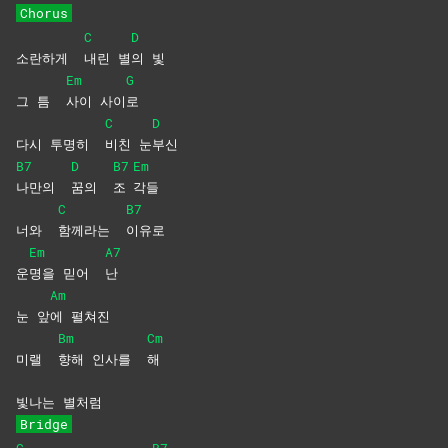
Chorus
C
D
소란하게
내린
별
의
빛
Em
G
그 틈
사이
사이
로
C
D
다시 투명히
비친
눈
부신
B7
D
B7
Em
나만의
꿈의
조
각들
C
B7
너와
함께라는
이유로
Em
A7
운
명을 믿어
난
Am
눈 앞
에
펼쳐진
Bm
Cm
미랠
향해 인사를
해
빛나는 별처럼
Bridge