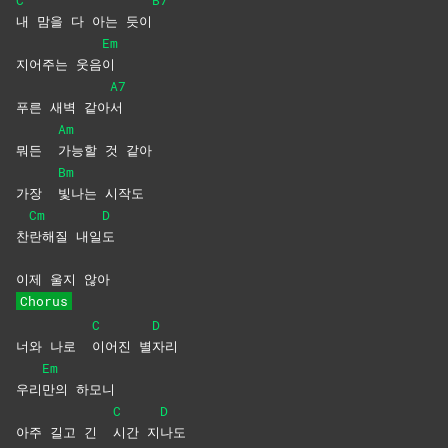
C
B7
내 맘을 다 아는 듯이
Em
지어주는 웃음
이
A7
푸른 새벽 같아
서
Am
뭐든
가능할 것 같아
Bm
가장
빛나는
시작도
Cm
D
찬
란해질
내일
도
이제 울지 않아
Chorus
C
D
너와 나로
이어진
별
자리
Em
우리
만의
하모니
C
D
아주 길고 긴
시간
지
나도