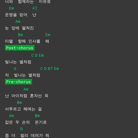
너와
함께라는
이유로
Em
A7
운
명을 믿어
난
Am
눈 앞
에
펼쳐진
Bm
Cm
미랠
향해 인사를
해
Post-chorus
C
D
Em
빛나는 별처럼
G
C
D
B7
Em
저
빛나는
별처럼
Pre-chorus
Am
난 아이처
럼 혼자선 꼭
Bm
서투르
고 헤매는 걸
Am
Bm
잡
은 두 손의
온기로
D
좀 더
멀리 데려가 줘