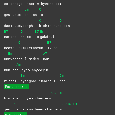
soranhage
naerin
byeor
e
bit
Em
G
geu teum
sai
sai
ro
C
D
dasi tumyeonghi
bichin
nun
busin
B7
D
B7
Em
namane
kkume
jo
gakdeul
C
B7
neowa
hamkkeraneun
iyuro
Em
A7
un
myeongeul mideo
nan
Am
nun ap
e
pyeolchyeojin
Bm
Cm
mirael
hyanghae insareul
hae
Post-chorus
C
D
Em
binnaneun byeolcheoreom
G
C
D
B7
Em
jeo
binnaneun
byeolcheoreom
Pre-chorus