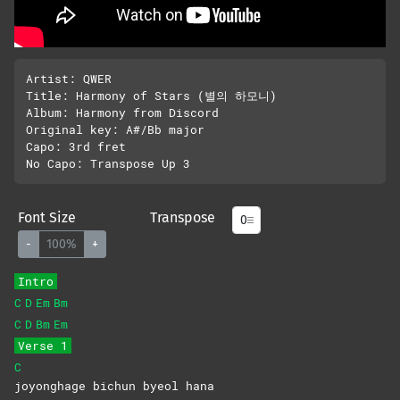
Artist: QWER

Title: Harmony of Stars (별의 하모니)

Album: Harmony from Discord

Original key: A#/Bb major

Capo: 3rd fret

Font Size
Transpose
-
100%
+
Intro
C
D
Em
Bm
C
D
Bm
Em
Verse 1
C
joyonghage bichun byeol hana