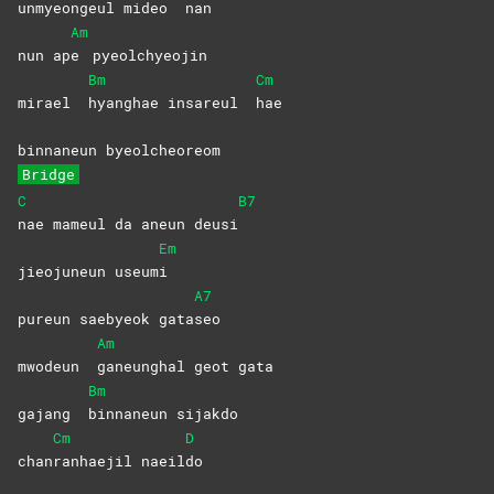
un
myeongeul mideo
nan
Am
nun ap
e
pyeolchyeojin
Bm
Cm
mirael
hyanghae insareul
hae
binnaneun byeolcheoreom
Bridge
C
B7
nae mameul da aneun deusi
Em
jieojuneun useum
i
A7
pureun saebyeok gata
seo
Am
mwodeun
ganeunghal geot gata
Bm
gajang
binnaneun
sijakdo
Cm
D
chan
ranhaejil
naeil
do