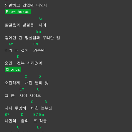
외면하고 있었던 나인데
Pre-chorus
Am
발걸음과 발걸음
사이
Bm
쌓여만 간 망설임
과 무리란 말
Am
Bm
네
가 내 곁에
와주던
D
순간
전부
사라졌어
Chorus
C
D
소란하게
내린
별
의
빛
Em
G
그 틈
사이
사이
로
C
D
다시 투명히
비친
눈
부신
B7
D
B7
Em
나만의
꿈의
조
각들
C
B7