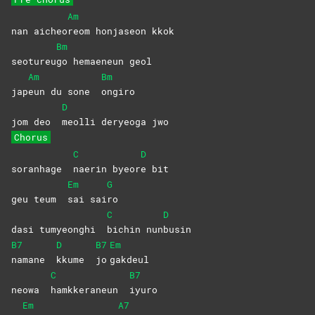
Am
nan aicheo
reom honjaseon kkok
Bm
seotureu
go hemaeneun geol
Am
Bm
jap
eun du sone
ongiro
D
jom deo
meolli deryeoga jwo
Chorus
C
D
soranhage
naerin
byeor
e
bit
Em
G
geu teum
sai
sai
ro
C
D
dasi tumyeonghi
bichin
nun
busin
B7
D
B7
Em
namane
kkume
jo
gakdeul
C
B7
neowa
hamkkeraneun
iyuro
Em
A7