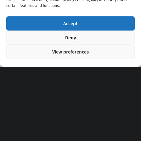
this site. Not consenting or withdrawing consent, may adversely affect
certain features and functions.
Accept
Copyright 2020 - 2026 @
kpopchords.com
Deny
View preferences