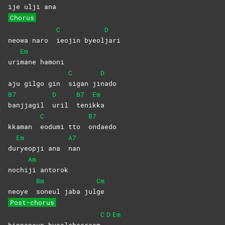
ije ulji ana
Chorus
C
D
neowa naro
ieojin
byeol
jari
Em
uri
mane
hamoni
C
D
aju gilgo gin
sigan
ji
nado
B7
D
B7
Em
banjjagil
uril
teni
kka
C
B7
kkaman
eodumi tto
ondaedo
Em
A7
du
ryeopji ana
nan
Am
nochi
ji
antorok
Bm
Cm
neoye
soneul jaba jul
ge
Post-chorus
C
D
Em