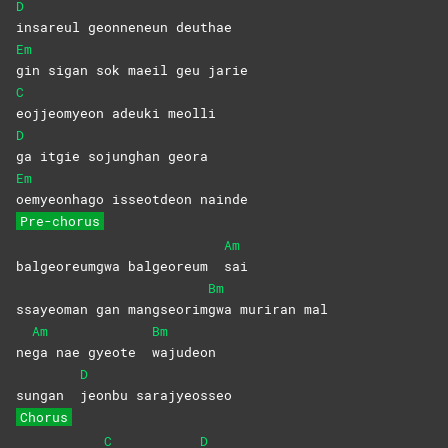
D
insareul geonneneun deuthae
Em
gin sigan sok maeil geu jarie
C
eojjeomyeon adeuki meolli
D
ga itgie sojunghan geora
Em
oemyeonhago isseotdeon nainde
Pre-chorus
Am
balgeoreumgwa balgeoreum
sai
Bm
ssayeoman gan mangseorim
gwa muriran mal
Am
Bm
ne
ga nae gyeote
wajudeon
D
sungan
jeonbu
sarajyeosseo
Chorus
C
D