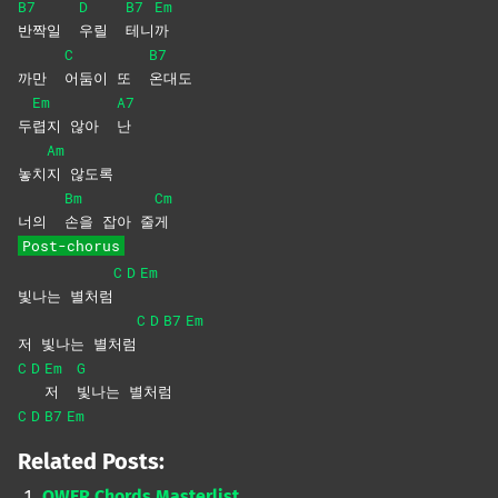
B7
D
B7
Em
반짝일
우릴
테니
까
C
B7
까만
어둠이 또
온대도
Em
A7
두
렵지 않아
난
Am
놓치
지
않도록
Bm
Cm
너의
손을 잡아 줄
게
Post-chorus
C
D
Em
빛나는 별처럼
C
D
B7
Em
저 빛나는 별처럼
C
D
Em
G
저
빛나는
별처럼
C
D
B7
Em
Related Posts:
QWER Chords Masterlist