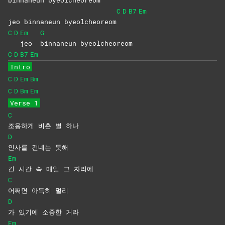
binnaneun byeolcheoreom
C
D
B7
Em
jeo binnaneun byeolcheoreom
C
D
Em
G
jeo
binnaneun
byeolcheoreom
C
D
B7
Em
Intro
C
D
Em
Bm
C
D
Bm
Em
Verse 1
C
조용하게 비춘 별 하나
D
인사를 건네는 듯해
Em
긴 시간 속 매일 그 자리에
C
어쩌면 아득히 멀리
D
가 있기에 소중한 거라
Em