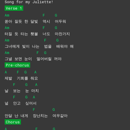
Song for my Juliette!
Verse 1
Am
F
G
쏟아 질듯 한 달빛
역시
어두워
Am
F
G
터질 듯 타는 횃불
너도
마찬가지
Am
F
G
그녀에게 빛이 나는
법을
배워야
해
Am
F
G
그녈 보면 눈이
멀어
버릴
꺼야
Pre-chorus
A
F
G
A
제발
기회
를
줘
요
F
G
A
날
보는
눈
마
치
F
G
A
널
안고
싶어
서
F
G
안달 난 내게
장난치는
여우같아
Chorus
A
F
G