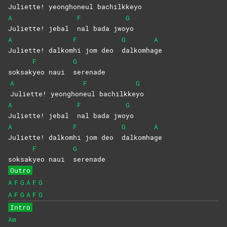
Juliette!
yeonghon
eul
bachilkke
yo
A
F
G
Juliette! jebal
nal bada jwo
yo
A
F
G
A
Juliette!
dalkom
hi jom deo
dalkomha
ge
F
G
soksak
yeo naui
serenade
A
F
G
Juliette!
yeonghon
eul
bachilkke
yo
A
F
G
Juliette! jebal
nal bada jwo
yo
A
F
G
A
Juliette!
dalkom
hi jom deo
dalkomha
ge
F
G
soksak
yeo naui
serenade
Outro
A
F
G
A
F
G
A
F
G
A
F
G
Intro
Am