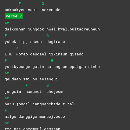
F
G
soksak
yeo naui
serenade
Verse 2
Am
dalkomhan jungdok hwal.hwal.bultaoreuneun
F
G
yuhok Lip, sseun
dogirado
A
I’m
Romeo geudael jikineun gisado
F
G
yuribyeonge gatin sa
rangeun ppalgan sinho
Am
geudaen imi on sesangui
F
G
jungsim
namanui
chojeom
Am
haru jongil jangnanchideut nal
F
milgo danggigo muneojyeodo
Am
tto nae onmomeul gamssan