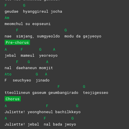
F
G
geudae
hyanggireul
jocha
Am
meomchul su eopseuni
F
G
nae
simjang, sumgyeoldo
modu da gajyeoyo
Pre-chorus
A
F
G
A
jebal
mameul
yeoreo
yo
F
G
A
nal
daeha
neun
mom
jit
Ato
G
A
F
seuchyeo
jina
do
F
G
tteollineun gaseum geum
bangirado
teojigesseo
Chorus
A
F
G
Juliette!
yeonghon
eul
bachilkke
yo
A
F
G
Juliette! jebal
nal bada jwo
yo