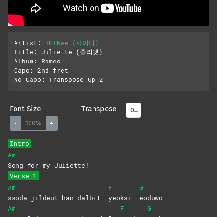
Artist: 
SHINee (샤이니)
Title: Juliette (줄리엣)

Album: Romeo

Capo: 2nd fret

Font Size
Transpose
-
100%
+
Intro
Am
Song for my Juliette!
Verse 1
Am
F
G
ssoda jildeut han dalbit
yeoksi
eoduwo
Am
F
G