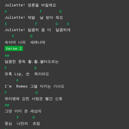
Juliette!
영혼
을
바칠께
요
A
F
G
Juliette! 제발
날 받아 줘
요
A
F
G
A
Juliette!
달콤
히 좀 더
달콤하
게
F
G
속삭
여 나의
세레나데
Verse 2
Am
달콤한 중독 활.활.불타오르는
F
G
유혹 Lip, 쓴
독이라도
A
I’m
Romeo 그댈 지키는 기사도
F
G
유리병에 갇힌 사
랑은 빨간 신호
Am
그댄 이미 온 세상의
F
G
중심
나만의
초점