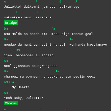
A
F
G
A
Juliette!
dalkom
hi jom deo
dalkomha
ge
F
G
soksak
yeo naui
serenade
Bridge
Dm
Am
amu maldo an haedo imi
modu algo inneun geol
Dm
Am
geudae du nuni ganjeolhi nareul
wonhanda
haetjanayo
Dm
ijen
beoseonal su eopseo
Am
neol jjonneun seupgwanjocha
Dm
Am
chameul su eomneun jungdok
cheoreom peojin geol
Am
F
G
My
Heart!
Am
Yeah Baby, Juliette!
Chorus
A
F
G