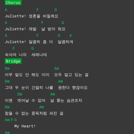
Chorus
A
F
G
Juliette!
영혼
을
바칠께
요
A
F
G
Juliette! 제발
날 받아 줘
요
A
F
G
A
Juliette!
달콤
히 좀 더
달콤하
게
F
G
속삭
여 나의
세레나데
Bridge
Dm
Am
아무 말도 안 해도 이미
모두 알고 있는 걸
Dm
Am
그대 두 눈이 간절히 나를
원한다
했잖아요
Dm
Am
이젠
벗어날 수 없어
널 쫒는 습관조차
Dm
Am
참을 수 없는 중독
처럼 퍼진 걸
Am
F
G
My
Heart!
Am