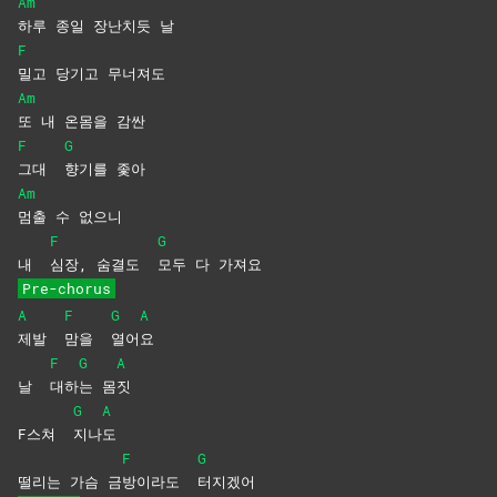
Am
하루 종일 장난치듯 날
F
밀고 당기고 무너져도
Am
또 내 온몸을 감싼
F
G
그대
향기를
좇아
Am
멈출 수 없으니
F
G
내
심장, 숨결도
모두 다 가져요
Pre-chorus
A
F
G
A
제발
맘을
열어
요
F
G
A
날
대하
는
몸
짓
G
A
F
스쳐
지나
도
F
G
떨리는 가슴 금
방이라도
터지겠어