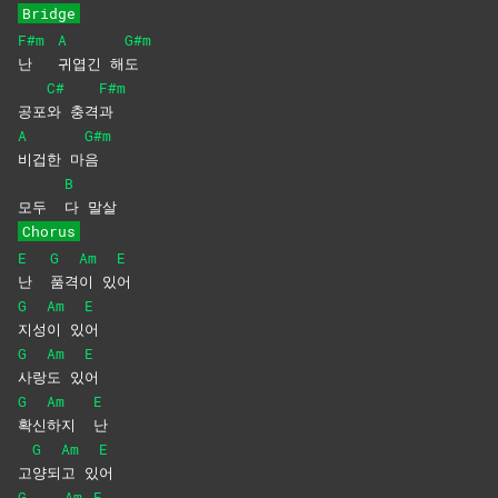
Bridge
F#m
A
G#m
난
귀엽긴
해
도
C#
F#m
공포
와
충격
과
A
G#m
비겁한
마
음
B
모두
다
말살
Chorus
E
G
Am
E
난
품격
이
있
어
G
Am
E
지성
이
있
어
G
Am
E
사랑
도
있
어
G
Am
E
확신
하지
난
G
Am
E
고
양되
고
있
어
G
Am
E