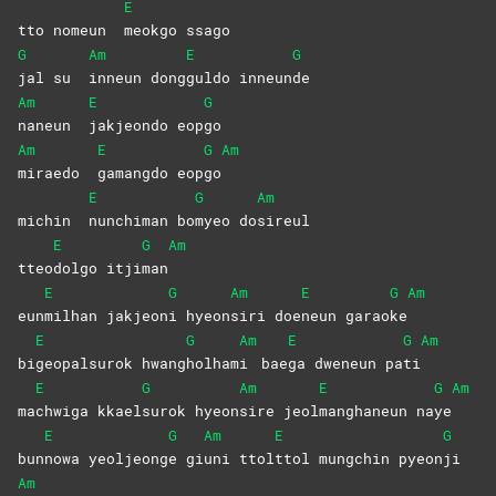
E
tto nomeun
meokgo
ssago
G
Am
E
G
jal su
inneun
dong
guldo
inneun
de
Am
E
G
naneun
jakjeondo
eop
go
Am
E
G
Am
miraedo
gamangdo
eop
go
E
G
Am
michin
nunchiman
bo
myeo
do
sireul
E
G
Am
tteo
dolgo
itji
man
E
G
Am
E
G
Am
eun
milhan
jakjeon
i
hyeon
siri
doe
neun
garao
ke
E
G
Am
E
G
Am
bi
geopalsurok
hwang
holham
i
bae
ga dweneun pa
ti
E
G
Am
E
G
Am
ma
chwiga
kkael
surok
hyeon
sire
jeol
manghaneun
na
ye
E
G
Am
E
G
bun
nowa
yeoljeong
e
gi
uni
ttol
ttol mungchin pyeon
ji
Am