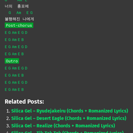
너의
흉포
에
G
Am
E
G
불
행해
진
나
에
게
Post-chorus
E
G
Am
E
G
D
E
G
Am
E
B
E
G
Am
E
G
D
E
G
Am
E
B
Outro
E
G
Am
E
G
D
E
G
Am
E
B
E
G
Am
E
G
D
E
G
Am
E
B
Related Posts:
Silica Gel – Ryudejakeiru (Chords + Romanized Lyrics)
Silica Gel – Desert Eagle (Chords + Romanized Lyrics)
Silica Gel – Realize (Chords + Romanized Lyrics)