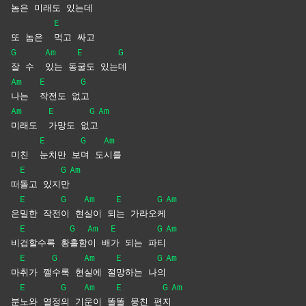
놈은
미
래도
있는
데
E
또 놈은
먹고
싸고
G
Am
E
G
잘 수
있는
동
굴도
있는
데
Am
E
G
나는
작전도
없
고
Am
E
G
Am
미래도
가망도
없
고
E
G
Am
미친
눈치만
보
며
도
시를
E
G
Am
떠
돌고
있지
만
E
G
Am
E
G
Am
은
밀한
작전
이
현
실이
되
는
가라오
케
E
G
Am
E
G
Am
비
겁할수록
황
홀함
이
배
가 되는 파
티
E
G
Am
E
G
Am
마
취가
깰
수록
현
실에
절
망하는
나
의
E
G
Am
E
G
Am
분
노와
열정
의
기
운이
똘
똘 뭉친 편
지