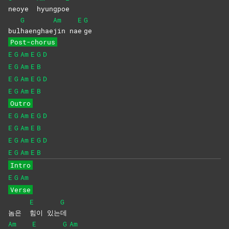
neoye
hyungpo
e
G
Am
E
G
bul
haenghae
jin
na
e
ge
Post-chorus
E
G
Am
E
G
D
E
G
Am
E
B
E
G
Am
E
G
D
E
G
Am
E
B
Outro
E
G
Am
E
G
D
E
G
Am
E
B
E
G
Am
E
G
D
E
G
Am
E
B
Intro
E
G
Am
Verse
E
G
놈은
힘이
있는
데
Am
E
G
Am