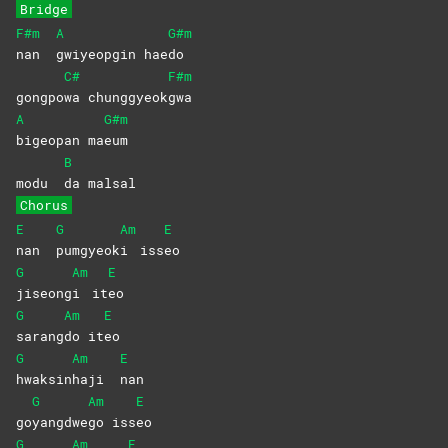
Bridge
F#m
A
G#m
nan
gwiyeopgin
hae
do
C#
F#m
gongpo
wa
chunggyeok
gwa
A
G#m
bigeopan
ma
eum
B
modu
da
malsal
Chorus
E
G
Am
E
nan
pumgyeok
i
iss
eo
G
Am
E
jiseong
i
it
eo
G
Am
E
sarang
do
it
eo
G
Am
E
hwaksin
haji
nan
G
Am
E
go
yangdwe
go
iss
eo
G
Am
E