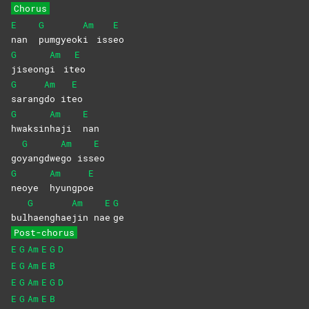
Chorus
E
G
Am
E
nan
pumgyeok
i
iss
eo
G
Am
E
jiseong
i
it
eo
G
Am
E
sarang
do
it
eo
G
Am
E
hwaksin
haji
nan
G
Am
E
go
yangdwe
go
iss
eo
G
Am
E
neoye
hyungpo
e
G
Am
E
G
bul
haenghae
jin
na
e
ge
Post-chorus
E
G
Am
E
G
D
E
G
Am
E
B
E
G
Am
E
G
D
E
G
Am
E
B