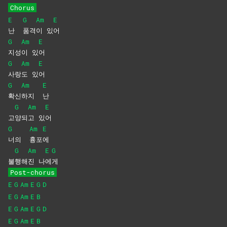
Chorus
E
G
Am
E
난
품격
이
있
어
G
Am
E
지성
이
있
어
G
Am
E
사랑
도
있
어
G
Am
E
확신
하지
난
G
Am
E
고
양되
고
있
어
G
Am
E
너의
흉포
에
G
Am
E
G
불
행해
진
나
에
게
Post-chorus
E
G
Am
E
G
D
E
G
Am
E
B
E
G
Am
E
G
D
E
G
Am
E
B