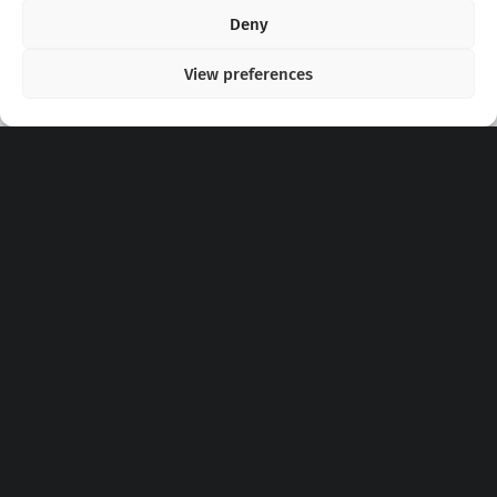
Copyright 2020 - 2026 @
kpopchords.com
Deny
View preferences