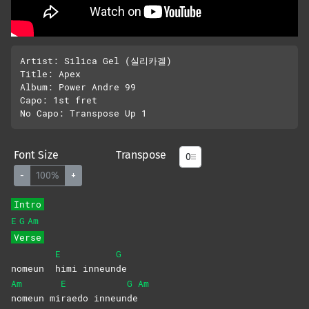
Artist: Silica Gel (실리카겔)

Title: Apex

Album: Power Andre 99

Capo: 1st fret

Font Size
Transpose
-
100%
+
Intro
E
G
Am
Verse
E
G
nomeun
himi
inneun
de
Am
E
G
Am
nomeun
mi
raedo
inneun
de