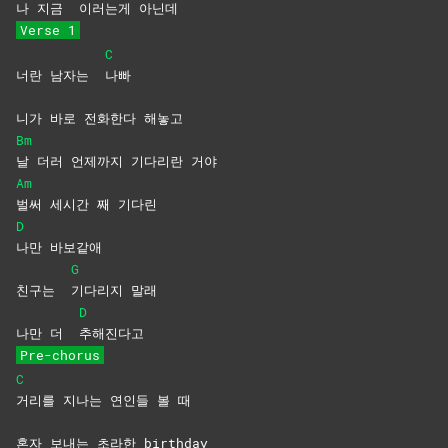
나 지금
이러는게
아닌
데
Verse 1
C
너란 남자는
나빠
니가 바로 전화한다 해놓고
Bm
날 더러 언제까지 기다리란 거야
Am
벌써 세시간 째 기다린
D
나만
바보같애
G
친구는
기다리지
말래
D
나만 더
추해진다고
Pre-chorus
C
거리를 지나는 연인들 볼 때
혼자 보내는 초라한 birthday