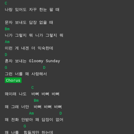
C
나랑 있어도 자꾸 한눈 팔 때
문자 보내도 답장 없을 때
Bm
니가 그렇지 뭐 니가 그렇지 뭐
Am
이런 게 내겐 더 익숙한데
D
혼자 보내는 Gloomy Sunday
G
D
그런 너를 왜 사랑해
서
Chorus
C
왜이래 나도
바뻐 바뻐 바뻐
Bm
왜 그래 너만
바뻐 바뻐 바뻐
Am
D
왜 전화 안받
아 왜 답장이 없
어
G
왜 나를
힘들게만
하는데