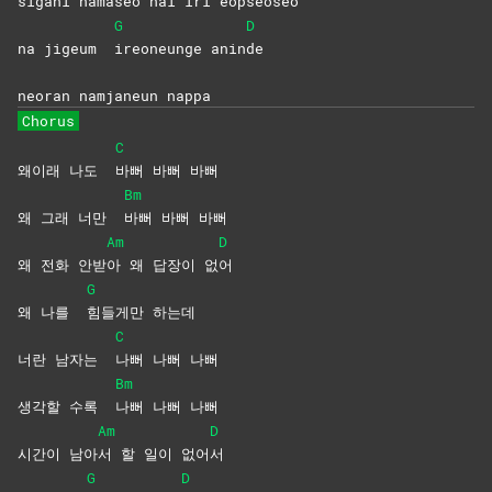
sigani nama
seo hal iri eopseo
seo
G
D
na jigeum
ireoneunge
anin
de
neoran namjaneun nappa
Chorus
C
왜이래 나도
바뻐 바뻐 바뻐
Bm
왜 그래 너만
바뻐 바뻐 바뻐
Am
D
왜 전화 안받
아 왜 답장이 없
어
G
왜 나를
힘들게만
하는데
C
너란 남자는
나뻐 나뻐 나뻐
Bm
생각할 수록
나뻐 나뻐 나뻐
Am
D
시간이 남아
서 할 일이 없어
서
G
D