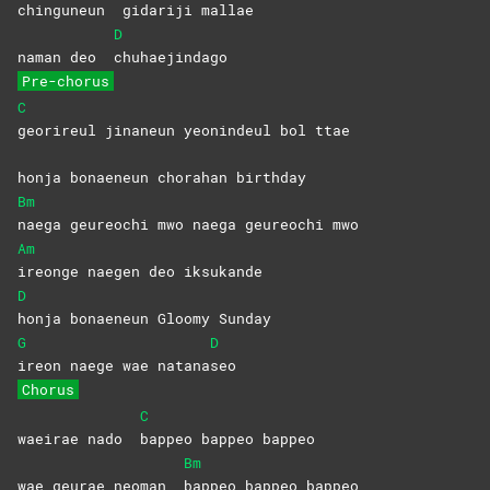
chinguneun
gidariji
mallae
D
naman deo
chuhaejindago
Pre-chorus
C
georireul jinaneun yeonindeul bol ttae
honja bonaeneun chorahan birthday
Bm
naega geureochi mwo naega geureochi mwo
Am
ireonge naegen deo iksukande
D
honja bonaeneun Gloomy Sunday
G
D
ireon naege wae natana
seo
Chorus
C
waeirae nado
bappeo bappeo bappeo
Bm
wae geurae neoman
bappeo bappeo bappeo