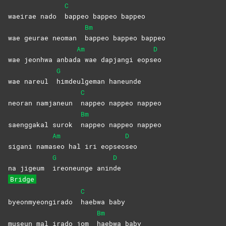
C
waeirae nado
bappeo bappeo bappeo
Bm
wae geurae neoman
bappeo bappeo bappeo
Am
D
wae jeonhwa anbad
a wae dapjangi eops
eo
G
wae nareul
himdeulgeman
haneunde
C
neoran namjaneun
nappeo nappeo nappeo
Bm
saenggakal surok
nappeo nappeo nappeo
Am
D
sigani nama
seo hal iri eopseo
seo
G
D
na jigeum
ireoneunge
anin
de
Bridge
C
byeonmyeongirado
haebwa
baby
Bm
museun mal irado jom
haebwa
baby