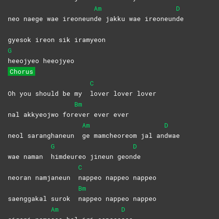
Am
D
neo naege wae ireoneun
de jakku wae ireoneun
de
gyesok ireon sik iramyeon
G
heeojyeo
heeojyeo
Chorus
C
Oh you should be my
lover lover lover
Bm
nal akkyeojwo for
ever ever ever
Am
D
neol saranghaneun
ge mamcheoreom jal an
dwae
G
D
wae naman
himdeureo jineun geon
de
C
neoran namjaneun
nappeo nappeo nappeo
Bm
saenggakal surok
nappeo nappeo nappeo
Am
D