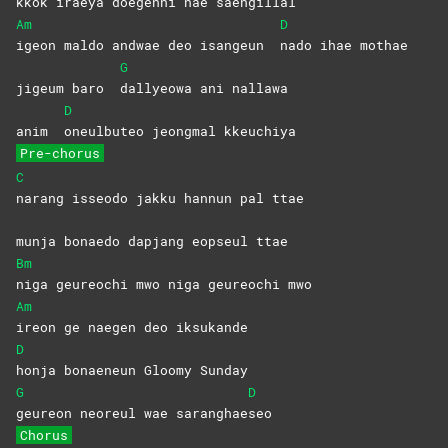
kkok iraeya doegenni nae saengillal
Am
D
igeon maldo andwae deo isangeun
nado ihae mothae
G
jigeum baro
dallyeowa ani nallawa
D
anim
oneulbuteo jeongmal kkeuchiya
Pre-chorus
C
narang isseodo jakku hannun pal ttae
munja bonaedo dapjang eopseul ttae
Bm
niga geureochi mwo niga geureochi mwo
Am
ireon ge naegen deo iksukande
D
honja bonaeneun Gloomy Sunday
G
D
geureon neoreul wae saranghae
seo
Chorus