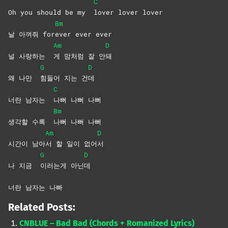
C
Oh you should be my
lover lover lover
Bm
날 아껴줘 for
ever ever ever
Am
D
널 사랑하는
게 맘처럼 잘 안
돼
G
D
왜 나만
힘들어 지는 건
데
C
너란 남자는
나뻐 나뻐 나뻐
Bm
생각할 수록
나뻐 나뻐 나뻐
Am
D
시간이 남아
서 할 일이 없어
서
G
D
나 지금
이러는게
아닌
데
너란 남자는 나빠
Related Posts:
CNBLUE – Bad Bad (Chords + Romanized Lyrics)