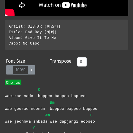
Artist: SISTAR (씨스타)

Title: Bad Boy (바빠)

Album: Give It To Me

Font Size
Transpose
-
100%
+
Chorus
C
waeirae nado
bappeo bappeo bappeo
Bm
wae geurae neoman
bappeo bappeo bappeo
Am
D
wae jeonhwa anbad
a wae dapjangi eops
eo
G