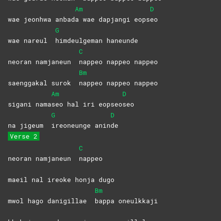
Am
D
wae jeonhwa anbad
a wae dapjangi eops
eo
G
wae nareul
himdeulgeman
haneunde
C
neoran namjaneun
nappeo nappeo nappeo
Bm
saenggakal surok
nappeo nappeo nappeo
Am
D
sigani nama
seo hal iri eopseo
seo
G
D
na jigeum
ireoneunge
anin
de
Verse 2
C
neoran namjaneun
nappeo
maeil nal ireoke honja dugo
Bm
mwol hago danigillae
bappa
oneulkkaji