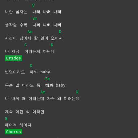
C
너란 남자는
나뻐 나뻐 나뻐
Bm
생각할 수록
나뻐 나뻐 나뻐
Am
D
시간이 남아
서 할 일이 없어
서
G
D
나 지금
이러는게
아닌
데
Bridge
C
변명이라도
해봐
baby
Bm
무슨 말 이라도 좀
해봐
baby
Am
D
너 내게 왜 이러는
데 자꾸 왜 이러는
데
계속 이런 식 이라면
G
헤어져
헤어져
Chorus