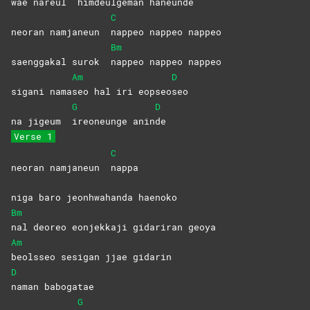
wae nareul
himdeulgeman
haneunde
C
neoran namjaneun
nappeo nappeo nappeo
Bm
saenggakal surok
nappeo nappeo nappeo
Am
D
sigani nama
seo hal iri eopseo
seo
G
D
na jigeum
ireoneunge
anin
de
Verse 1
C
neoran namjaneun
nappa
niga baro jeonhwahanda haenoko
Bm
nal deoreo eonjekkaji gidariran geoya
Am
beolsseo sesigan jjae gidarin
D
naman
babogatae
G