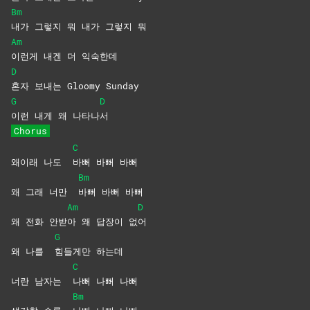
Bm
내가 그렇지 뭐 내가 그렇지 뭐
Am
이런게 내겐 더 익숙한데
D
혼자 보내는 Gloomy Sunday
G
D
이런 내게 왜 나타나
서
Chorus
C
왜이래 나도
바뻐 바뻐 바뻐
Bm
왜 그래 너만
바뻐 바뻐 바뻐
Am
D
왜 전화 안받
아 왜 답장이 없
어
G
왜 나를
힘들게만
하는데
C
너란 남자는
나뻐 나뻐 나뻐
Bm