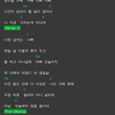
생각할 수록
나뻐 나뻐 나뻐
Am
D
시간이 남아
서 할 일이 없어
서
G
D
나 지금
이러는게
아닌
데
Verse 2
C
너란 남자는
나뻐
매일 날 이렇게 혼자 두고
Bm
뭘 하고 다니길래
바빠
오늘까지
꼭 이래야 되겠니 내 생일날
Am
D
이건 말도 안돼 더 이상은
나도 이해 못해
G
지금 바로
달려와 아니 날라와
D
아님
오늘부터 정말 끝이야
Pre-chorus