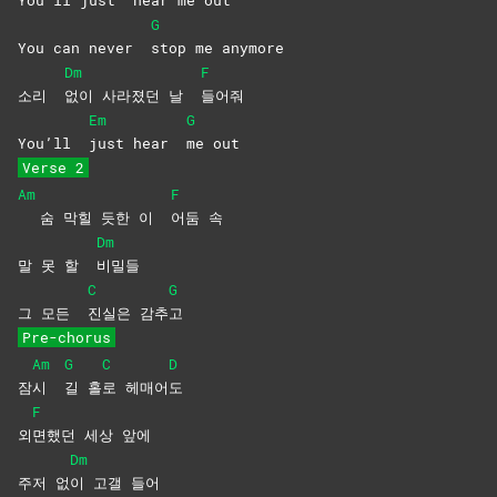
G
You can never
stop me anymore
Dm
F
소리
없이 사라졌던 날
들어줘
Em
G
You’ll
just hear
me
out
Verse 2
Am
F
숨 막힐 듯한 이
어둠
속
Dm
말 못 할
비밀들
C
G
그 모든
진실은
감추
고
Pre-chorus
Am
G
C
D
잠
시
길
홀
로
헤매어
도
F
외
면했던 세상 앞에
Dm
주저 없
이 고갤 들어