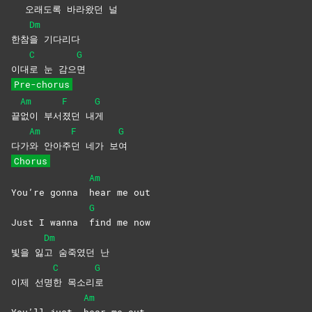
오래도록 바라
왔던
널
Dm
한참
을
기다리다
C
G
이대
로 눈 감으
면
Pre-chorus
Am
F
G
끝
없이
부서
졌던
내
게
Am
F
G
다가
와
안아주
던 네가 보
여
Chorus
Am
You’re gonna
hear me out
G
Just I wanna
find me now
Dm
빛을 잃
고 숨죽였던 난
C
G
이제 선명
한
목소리
로
Am
You’ll just
hear me out