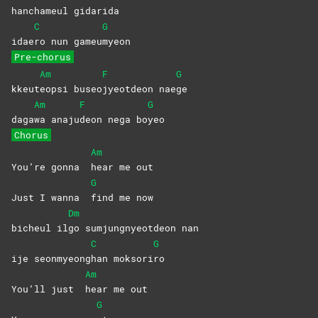
hancham
eul
gidarida
C
G
idae
ro nun gameu
myeon
Pre-chorus
Am
F
G
kkeut
eopsi
buseo
jyeotdeon
nae
ge
Am
F
G
daga
wa
anaju
deon nega bo
yeo
Chorus
Am
You’re gonna
hear me out
G
Just I wanna
find me now
Dm
bicheul il
go sumjungnyeotdeon nan
C
G
ije seonmyeong
han
moksori
ro
Am
You’ll just
hear me out
G