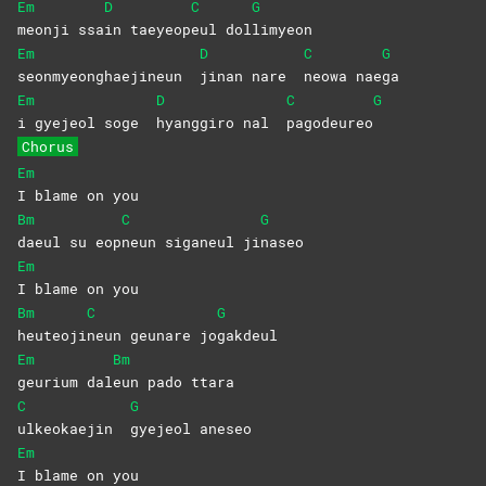
Em
D
C
G
meonji
ssa
in
taeyeop
eul
dol
limyeon
Em
D
C
G
seonmyeonghaejineun
jinan nare
neowa
nae
ga
Em
D
C
G
i gyejeol soge
hyanggiro nal
pagodeureo
Chorus
Em
I blame on you
Bm
C
G
daeul su eop
neun siganeul ji
naseo
Em
I blame on you
Bm
C
G
heuteoji
neun geunare jo
gakdeul
Em
Bm
geurium
dal
eun pado ttara
C
G
ulkeokaejin
gyejeol
aneseo
Em
I blame on you