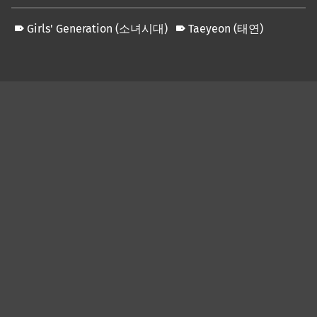
Girls' Generation (소녀시대)
Taeyeon (태연)
Skip back to main navigation