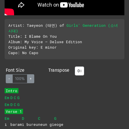
Artist: Taeyeon (태연) of 
Girls' Generation (소녀
시대)
Title: I Blame On You

Album: My Voice – Deluxe Edition

Original key: E minor

Font Size
Transpose
-
100%
+
Intro
Em
D
C
G
Em
D
C
G
Verse 1
Em
D
C
G
i
baram
i
bureu
neun
gi
eoge