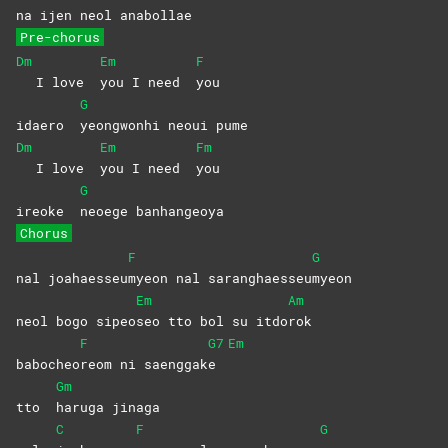
na i
jen neol anabollae
Pre-chorus
Dm
Em
F
I love
you I need
you
G
idaero
yeongwonhi neoui pume
Dm
Em
Fm
I love
you I need
you
G
ireoke
neoege
banhangeoya
Chorus
F
G
nal joahaesseu
myeon nal saranghaesseu
myeon
Em
Am
neol bogo sipeo
seo tto bol su itdo
rok
F
G7
Em
babocheo
reom ni saenggak
e
Gm
tto
haruga
jinaga
C
F
G