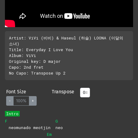
Artist: ViVi (비비) & Haseul (하슬) LOONA (이달의 
소녀)

Title: Everyday I Love You

Album: ViVi 

Original key: D major

Capo: 2nd fret

Font Size
Transpose
-
100%
+
Intro
F
G
neomunado meotjin
neo
Em