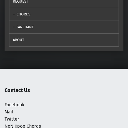
REQUEST
CHORDS
FANCHANT
ABOUT
Contact Us
Facebook
Mail
Twitter
NoN Kpop Chords