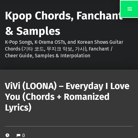
Kpop Chords, Fanchant
& Samples
K-Pop Songs, K-Drama OSTs, and Korean Shows Guitar
Chords (기타 코드, 무지크 악보, 가사), Fanchant /
Cheer Guide, Samples & Interpolation
ViVi (LOONA) – Everyday I Love
You (Chords + Romanized
Lyrics)
0