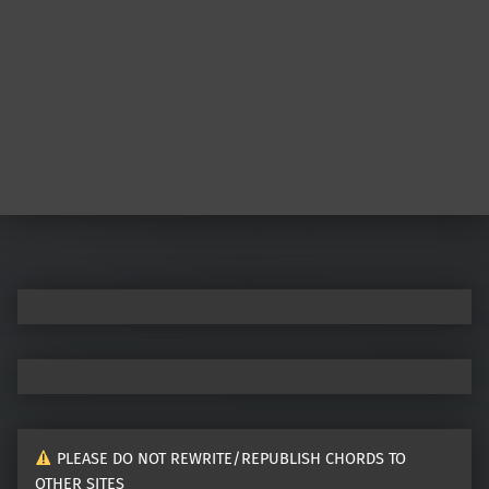
Post navigation
PLEASE DO NOT REWRITE/REPUBLISH CHORDS TO
OTHER SITES