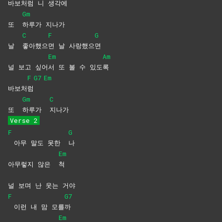
바보처
럼 니 생각
에
Gm
또
하루가
지나가
C
F
G
날
좋아했으
면 날 사랑했으
면
Em
Am
널 보고 싶어
서 또 볼 수 있도
록
F
G7
Em
바보처
럼
Gm
C
또
하루가
지나가
Verse 2
F
G
아무 말도 못한
나
Em
아무렇지 않은
척
널 보며 난 웃는 거야
F
G7
이런 내 맘 모를
까
Em