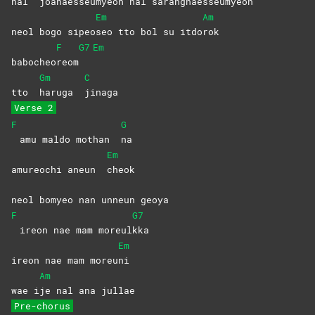
nal
joahaesseu
myeon nal saranghaesseu
myeon
Em
Am
neol bogo sipeo
seo tto bol su itdo
rok
F
G7
Em
babocheo
reom
Gm
C
tto
haruga
jinaga
Verse 2
F
G
amu maldo mothan
na
Em
amureochi aneun
cheok
neol bomyeo nan unneun geoya
F
G7
ireon nae mam moreul
kka
Em
ireon nae mam moreu
ni
Am
wae i
je nal ana jullae
Pre-chorus