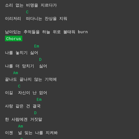
소리 없는 비명을 지르다가
C
이리저리
떠다니는 잔상을 지워
남아있는 추억들을 하늘 위로 불태워 burn
Chorus
Em
나를 놓치기 싫
어
D
나를 더 망치기
싫어
Am
끝나
도 끝나지 않는 기억에
C
이길
자신이 난 없어
Em
사랑 같은 건 결
국
D
한 사람에겐 거
짓말
Am
이젠
널 잊는 나를 지켜봐