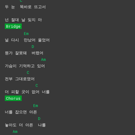
C
두 눈
똑바로
뜨고서
넌 절대 날 잊지 마
Bridge
Em
널 다시
만났어
울었어
D
뭔가 잘못돼
버렸어
Am
가슴이 기억하고 있
어
C
전부 그대로
였어
C
더 피할 곳이 없
어
너를
Chorus
Em
너를 잡으면 아
픈
D
놓아도 더 아픈
나를
Am