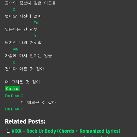
꿈속
의 꿈보다 깊은 이곳을
C
벗어
날 자신이 없어
Em
잊는다는 건 전
부
D
남겨진 나의 거
짓말
Am
가슴
에 다시 번지는 얼굴
C
전보
다 아픈 것 같아
더 그리운 것 같아
Outro
Em
D
Am
C
더 해로운 것 같아
Em
D
Am
C
Related Posts:
VIXX – Rock Ur Body (Chords + Romanized Lyrics)