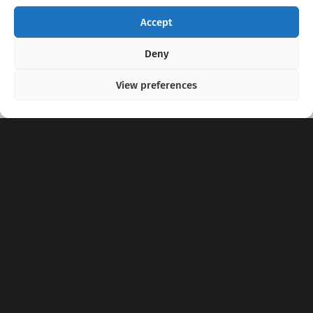
Accept
Copyright 2020 - 2026 @
kpopchords.com
Deny
View preferences