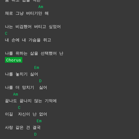
Am
채로 그냥 버티기
만
해
나는 비겁했어 버티고 싶었어
C
내 손에 내 가슴을 쥐고
나를 위하는 삶을 선택했어 난
Chorus
Em
나를 놓치기 싫
어
D
나를 더 망치기
싫어
Am
끝나
도 끝나지 않는 기억에
C
이길
자신이 난 없어
Em
사랑 같은 건 결
국
D