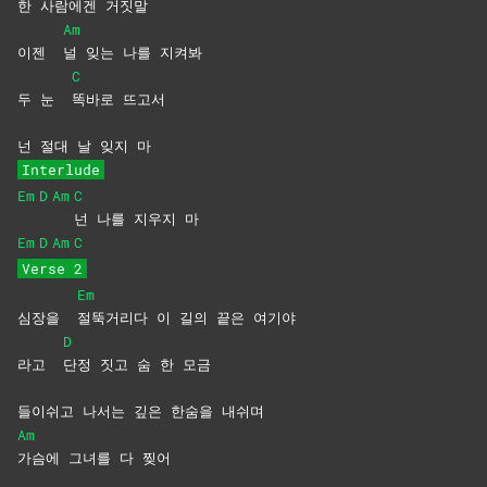
한 사람에겐 거
짓말
Am
이젠
널 잊는 나를 지켜봐
C
두 눈
똑바로
뜨고서
넌 절대 날 잊지 마
Interlude
Em
D
Am
C
넌 나를 지우지 마
Em
D
Am
C
Verse 2
Em
심장을
절뚝거리다 이 길의 끝은 여기야
D
라고
단정 짓고 숨 한 모금
들이쉬고 나서는 깊은 한숨을 내쉬며
Am
가슴에 그녀를 다 찢어