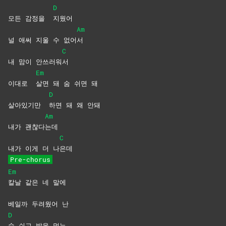
D
모든 감정을
지웠어
Am
널 애써 지울 수 없어
서
C
내 맘이 안쓰러워
서
Em
이대로
살면 돼 숨 쉬면 돼
D
살아있기만
하면 돼 왜 안돼
Am
내가 괜찮다
는데
C
내가 이게 더 나
은데
Pre-chorus
Em
칼날 같은 네 말에
베일까 두려웠어 난
D
숨 쉬고 밥을 먹는