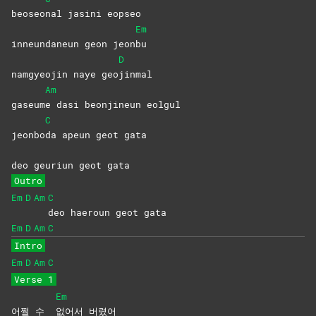
beoseo
nal jasini eopseo
Em
inneundaneun geon jeon
bu
D
namgyeojin naye geo
jinmal
Am
gaseum
e dasi beonjineun eolgul
C
jeonbo
da apeun geot gata
deo geuriun geot gata
Outro
Em
D
Am
C
deo haeroun geot gata
Em
D
Am
C
Intro
Em
D
Am
C
Verse 1
Em
어쩔 수
없어서
버렸어