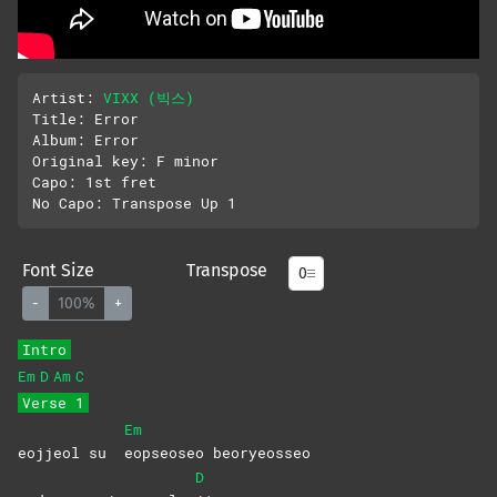
Artist: 
VIXX (빅스)
Title: Error

Album: Error

Original key: F minor

Capo: 1st fret

Font Size
Transpose
-
100%
+
Intro
Em
D
Am
C
Verse 1
Em
eojjeol su
eopseoseo
beoryeosseo
D