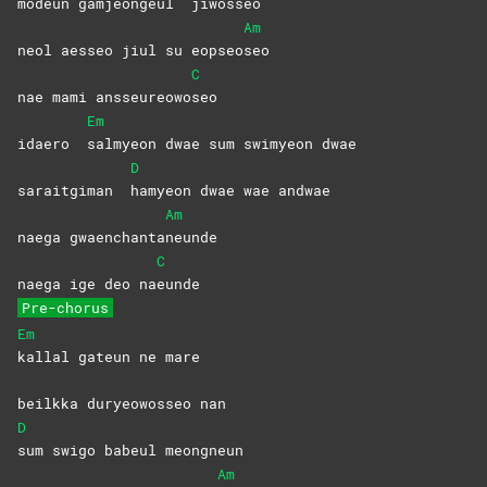
modeun gamjeongeul
jiwosseo
Am
neol aesseo jiul su eopseo
seo
C
nae mami ansseureowo
seo
Em
idaero
salmyeon dwae sum swimyeon dwae
D
saraitgiman
hamyeon dwae wae andwae
Am
naega gwaenchanta
neunde
C
naega ige deo na
eunde
Pre-chorus
Em
kallal gateun ne mare
beilkka duryeowosseo nan
D
sum swigo babeul meongneun
Am