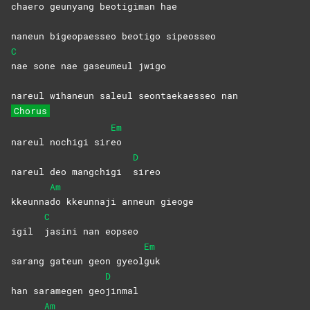
chaero geunyang beotigi
man
hae
naneun bigeopaesseo beotigo sipeosseo
C
nae sone nae gaseumeul jwigo
nareul wihaneun saleul seontaekaesseo nan
Chorus
Em
nareul nochigi sir
eo
D
nareul deo mangchigi
sireo
Am
kkeunna
do kkeunnaji anneun gieoge
C
igil
jasini nan eopseo
Em
sarang gateun geon gyeol
guk
D
han saramegen geo
jinmal
Am