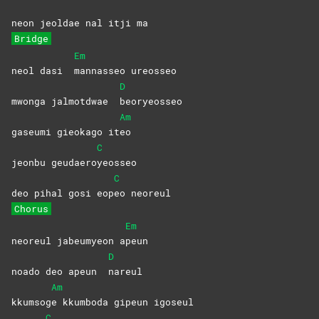
neon jeoldae nal itji ma
Bridge
Em
neol dasi
mannasseo
ureosseo
D
mwonga jalmotdwae
beoryeosseo
Am
gaseumi gieokago it
eo
C
jeonbu geudaero
yeosseo
C
deo pihal gosi eop
eo
neoreul
Chorus
Em
neoreul jabeumyeon a
peun
D
noado deo apeun
nareul
Am
kkumsog
e kkumboda gipeun igoseul
C