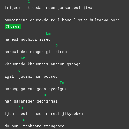
C
irijeori
tteodanineun jansangeul jiwo
namainneun chueokdeureul haneul wiro bultaewo burn
Chorus
Em
nareul nochigi sir
eo
D
nareul deo mangchigi
sireo
Am
kkeunna
do kkeunnaji anneun gieoge
C
igil
jasini nan eopseo
Em
sarang gateun geon gyeol
guk
D
han saramegen geo
jinmal
Am
ijen
neol inneun nareul jikyeobwa
C
du nun
ttokbaro
tteugoseo