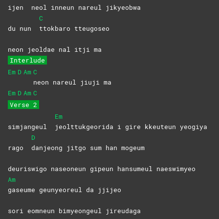
ijen
neol inneun nareul jikyeobwa
C
du nun
ttokbaro
tteugoseo
neon jeoldae nal itji ma
Interlude
Em
D
Am
C
neon nareul jiuji ma
Em
D
Am
C
Verse 2
Em
simjangeul
jeolttukgeorida i gire kkeuteun yeogiya
D
rago
danjeong jitgo sum han mogeum
deuriswigo naseoneun gipeun hansumeul naeswimyeo
Am
gaseume geunyeoreul da jjijeo
sori eomneun bimyeongeul jireudaga