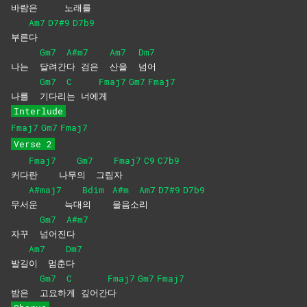
바람
은
노래
를
Am7
D7#9
D7b9
부른
다
Gm7
A#m7
Am7
Dm7
나는
달려간
다 검은
산을
넘어
Gm7
C
Fmaj7
Gm7
Fmaj7
나를
기다리
는
너에
게
Interlude
Fmaj7
Gm7
Fmaj7
Verse 2
Fmaj7
Gm7
Fmaj7
C9
C7b9
커다
란
나무
의
그림
자
A#maj7
Bdim
A#m
Am7
D7#9
D7b9
무서
운
늑대
의
울음소
리
Gm7
A#m7
자꾸
넘어진
다
Am7
Dm7
발길
이
멈춘
다
Gm7
C
Fmaj7
Gm7
Fmaj7
밤은
고요하
게
깊어간
다