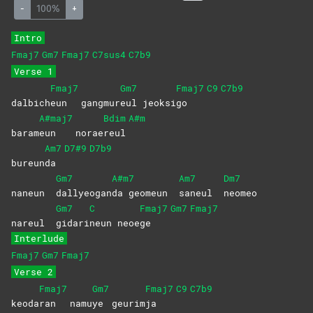
-
100%
+
Intro
Fmaj7
Gm7
Fmaj7
C7sus4
C7b9
Verse 1
Fmaj7
Gm7
Fmaj7
C9
C7b9
dalbich
eun
gangmur
eul
jeoksi
go
A#maj7
Bdim
A#m
baram
eun
norae
reul
Am7
D7#9
D7b9
bureun
da
Gm7
A#m7
Am7
Dm7
naneun
dallyeogan
da geomeun
saneul
neomeo
Gm7
C
Fmaj7
Gm7
Fmaj7
nareul
gidari
neun
neoe
ge
Interlude
Fmaj7
Gm7
Fmaj7
Verse 2
Fmaj7
Gm7
Fmaj7
C9
C7b9
keoda
ran
namu
ye
geurim
ja