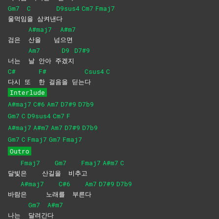
Gm7
C
D9sus4
Cm7
Fmaj7
울먹임
을
삼켜낸
다
A#maj7
A#m7
검은
산을
넘
으면
Am7
D9
D7#9
너는
날 안아 주
겠지
C#
F#
Csus4
C
다시 또
한 걸음을 딛는
다
Interlude
A#maj7
C#6
Am7
D7#9
D7b9
Gm7
C
D9sus4
Cm7
F
A#maj7
A#m7
Am7
D7#9
D7b9
Gm7
C
Fmaj7
Gm7
Fmaj7
Outro
Fmaj7
Gm7
Fmaj7
A#m7
C
달빛
은
산길
을
비추
고
A#maj7
C#6
Am7
D7#9
D7b9
바람
은
노래
를
부른
다
Gm7
A#m7
나는
달려간
다