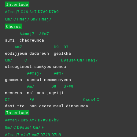
Interlude
A#maj7
C#6
Am7
D7#9
D7b9
Gm7
C
Fmaj7
Gm7
Fmaj7
Chorus
A#maj7
A#m7
sumi
chaoreun
da
Am7
D9
D7
eodi
jjeum dadareun
geol
kka
Gm7
C
D9sus4
Cm7
Fmaj7
ulmeogim
eul
samkyeonaen
da
A#maj7
A#m7
geomeun
saneul
neom
eumyeon
Am7
D9
D7#9
neoneun
nal ana ju
getji
C#
F#
Csus4
C
dasi tto
han georeumeul dinneun
da
Interlude
A#maj7
C#6
Am7
D7#9
D7b9
Gm7
C
D9sus4
Cm7
F
A#maj7
A#m7
Am7
D7#9
D7b9