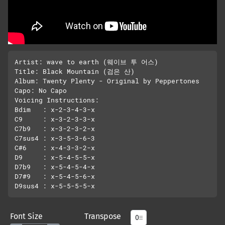
Artist: wave to earth (웨이브 투 어스)

Title: Black Mountain (검은 산)

Album: Twenty Plenty - Original by Peppertones

Capo: No Capo

Voicing Instructions:

Bdim   : x-2-3-4-3-x

C9     : x-3-2-3-3-x

C7b9   : x-3-2-3-2-x

C7sus4 : x-3-5-3-6-3

C#6    : x-4-3-3-2-x

D9     : x-5-4-5-5-x

D7b9   : x-5-4-5-4-x

D7#9   : x-5-4-5-6-x

Font Size
Transpose