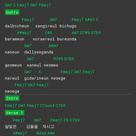
Gm7
C
Fmaj7
Gm7
Fmaj7
Outro
Fmaj7
Gm7
Fmaj7
A#m7
C
dalbich
eun
sangir
eul
bichu
go
A#maj7
C#6
Am7
D7#9
D7b9
baram
eun
norae
reul
bureun
da
Gm7
A#m7
naneun
dallyeogan
da
Am7
D7#9
D7b9
geomeun
saneul
neom
eo
Gm7
C
Fmaj7
Gm7
Fmaj7
nareul
gidari
neun
neoe
ge
Fmaj7
Gm7
Fmaj7
neoe
ge
Intro
Fmaj7
Gm7
Fmaj7
C7sus4
C7b9
Verse 1
Fmaj7
Gm7
Fmaj7
C9
C7b9
달빛
은
강물
을
적시
고
A#maj7
Bdim
A#m