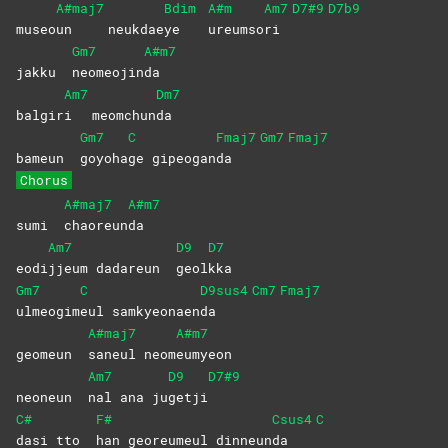
A#maj7
Bdim
A#m
Am7
D7#9
D7b9
museo
un
neukdae
ye
ureumso
ri
Gm7
A#m7
jakku
neomeojin
da
Am7
Dm7
balgir
i
meomchun
da
Gm7
C
Fmaj7
Gm7
Fmaj7
bameun
goyoha
ge
gipeogan
da
Chorus
A#maj7
A#m7
sumi
chaoreun
da
Am7
D9
D7
eodi
jjeum dadareun
geol
kka
Gm7
C
D9sus4
Cm7
Fmaj7
ulmeogim
eul
samkyeonaen
da
A#maj7
A#m7
geomeun
saneul
neom
eumyeon
Am7
D9
D7#9
neoneun
nal ana ju
getji
C#
F#
Csus4
C
dasi tto
han georeumeul dinneun
da