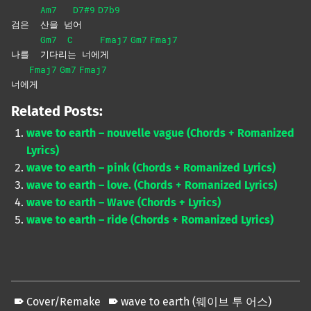
Am7
D7#9
D7b9
검은
산을
넘
어
Gm7
C
Fmaj7
Gm7
Fmaj7
나를
기다리
는
너에
게
Fmaj7
Gm7
Fmaj7
너에
게
Related Posts:
wave to earth – nouvelle vague (Chords + Romanized
Lyrics)
wave to earth – pink (Chords + Romanized Lyrics)
wave to earth – love. (Chords + Romanized Lyrics)
wave to earth – Wave (Chords + Lyrics)
wave to earth – ride (Chords + Romanized Lyrics)
Cover/Remake
wave to earth (웨이브 투 어스)