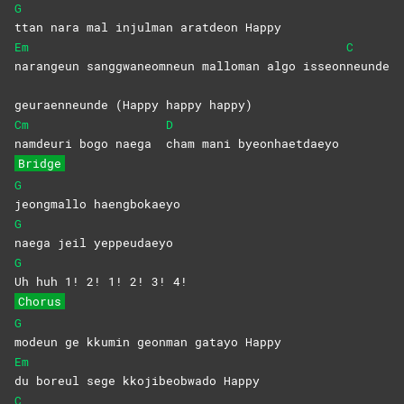
G
ttan nara mal injulman aratdeon Happy
Em
C
narangeun sanggwaneomneun malloman algo isseon
neunde
geuraenneunde (Happy happy happy)
Cm
D
namdeuri bogo naega
cham mani byeonhaetdaeyo
Bridge
G
jeongmallo
haengbokaeyo
G
naega jeil yeppeudaeyo
G
Uh huh 1! 2! 1! 2! 3! 4!
Chorus
G
modeun ge kkumin geonman gatayo Happy
Em
du boreul sege kkojibeobwado Happy
C