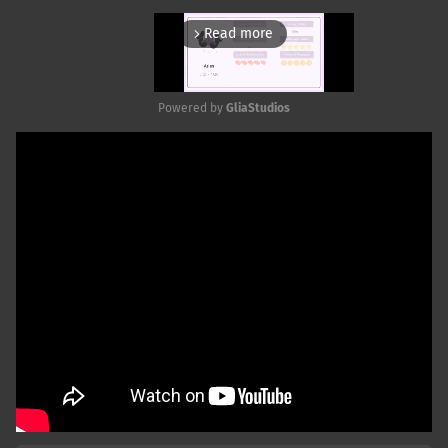
Read more
arrow_forward_ios
Powered by 
GliaStudios
Mute