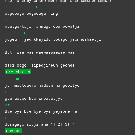
tto
useumyeonseo meoriman sseudamsseudamhae
G
C
eugueugu
eugu
eugu
hing
G
neutgekkaji mannago deureowatji
G
jogeum
jeonkkajido tokago jeonhwahaetji
G
But
wae wae waewaewaewae wae
G
C
dasi bogo
sipeojineun
geonde
Pre-chorus
D#
je
meotdaero hadeon nangeollyo
F
geuraeseo
beorimbadatjyo
D#
Bye bye bye bye bye yejeone na
F
doragago sipji ana 1! 2! 3! 4!
Chorus