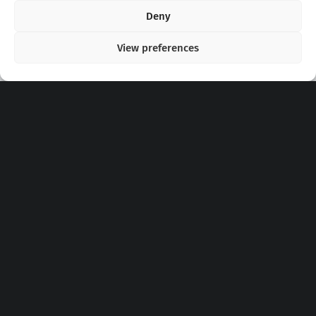
Copyright 2020 - 2026 @
kpopchords.com
Deny
View preferences