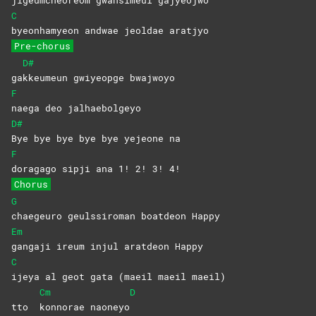
C
byeonhamyeon andwae jeoldae aratjyo
Pre-chorus
D#
ga
kkeumeun gwiyeopge bwajwoyo
F
naega deo jalhaebolgeyo
D#
Bye bye bye bye bye yejeone na
F
doragago sipji ana 1! 2! 3! 4!
Chorus
G
chaegeuro geulssiroman boatdeon Happy
Em
gangaji ireum injul aratdeon Happy
C
ijeya al geot gata (maeil maeil maeil)
Cm
D
tto
konnorae
naoneyo