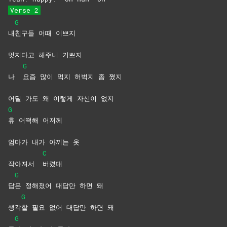
Verse 2
G
내
친구들 어때 이쁘지
멋지다고 해주니 기쁘지
G
나
요즘 많이 먹지 허벅지 좀 쪘지
어딜 가도 왜 이렇게 자신이 없지
G
휴 어떡해 어저께
엄마가 내가 아끼는 옷
C
작아져서
버렸대
G
답
은 정해졌어 대답만 하면 돼
G
생각
할 필요 없어 대답만 하면 돼
G