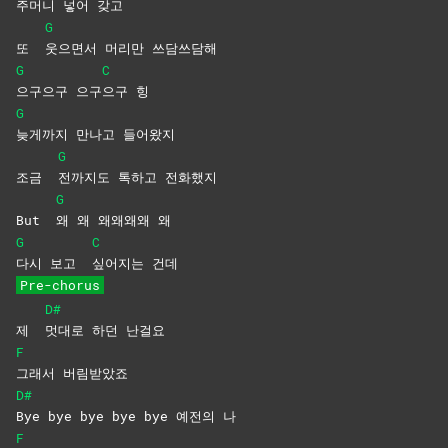
주머니 넣어 갖고
G
또
웃으면서 머리만 쓰담쓰담해
G
C
으구으구
으구
으구
힝
G
늦게까지 만나고 들어왔지
G
조금
전까지도 톡하고 전화했지
G
But
왜 왜 왜왜왜왜 왜
G
C
다시 보고
싶어지는
건데
Pre-chorus
D#
제
멋대로 하던 난걸요
F
그래서
버림받았죠
D#
Bye bye bye bye bye 예전의 나
F