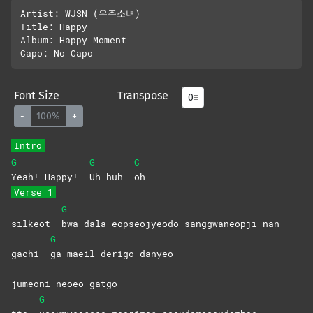
Artist: WJSN (우주소녀)

Title: Happy

Album: Happy Moment

Font Size
Transpose
-
100%
+
Intro
G
G
C
Yeah! Happy!
Uh huh
oh
Verse 1
G
silkeot
bwa dala eopseojyeodo sanggwaneopji nan
G
gachi
ga maeil derigo danyeo
jumeoni neoeo gatgo
G