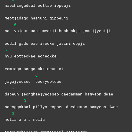
nae
chingudeul eottae ippeuji
meotjidago haejuni gippeuji
G
na
yojeum mani meokji heobeokji jom jjyeotji
eodil gado wae ireoke jasini eopji
G
hyu eotteokae eojeokke
eommaga naega akkineun ot
C
jagajyeoseo
beoryeotdae
G
dap
eun jeonghaejyeosseo daedamman hamyeon dwae
G
saenggak
hal pillyo eopseo daedamman hamyeon dwae
G
mol
la a a a molla
jigeumcheoreom gwansimeul gajyeojwo