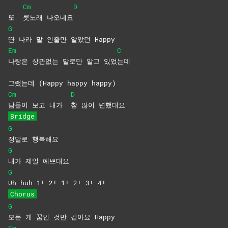
Cm
D
또
콧노래
나오네요
G
딴 나라 말 인줄만 알았던 Happy
Em
C
나랑은 상관없는 말로만 알고 있었
는데
그랬는데 (Happy happy happy)
Cm
D
남들이 보고 내가
참 많이 변했대요
Bridge
G
정말로
행복해요
G
내가 제일 예쁘대요
G
Uh huh 1! 2! 1! 2! 3! 4!
Chorus
G
모든 게 꿈인 것만 같아요 Happy
Em