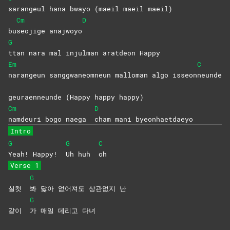
sarangeul hana bwayo (maeil maeil maeil)
Cm
D
bu
seojige
anajwoyo
G
ttan nara mal injulman aratdeon Happy
Em
C
narangeun sanggwaneomneun malloman algo isseon
neunde
geuraenneunde (Happy happy happy)
Cm
D
namdeuri bogo naega
cham mani byeonhaetdaeyo
Intro
G
G
C
Yeah! Happy!
Uh huh
oh
Verse 1
G
실컷
봐 닳아 없어져도 상관없지 난
G
같이
가 매일 데리고 다녀