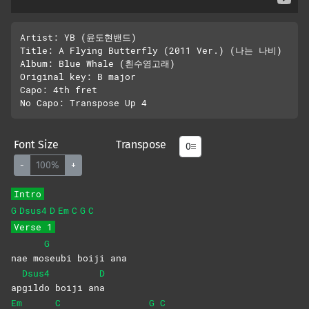
Artist: YB (윤도현밴드)

Title: A Flying Butterfly (2011 Ver.) (나는 나비)

Album: Blue Whale (흰수염고래)

Original key: B major

Capo: 4th fret

Font Size
Transpose
-
100%
+
Intro
G
Dsus4
D
Em
C
G
C
Verse 1
G
nae mo
seubi boiji ana
Dsus4
D
ap
gildo boiji an
a
Em
C
G
C