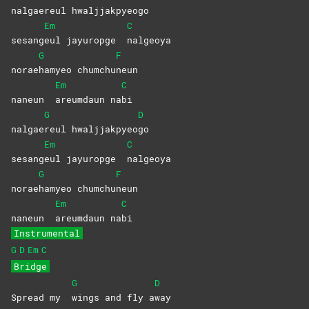
nalgae
reul
hwaljjakpyeo
go
Em
C
sesang
eul jayuropge
nalgeoya
G
F
norae
hamyeo
chumchu
neun
Em
C
naneun
areumdaun
na
bi
G
D
nalgae
reul
hwaljjakpyeo
go
Em
C
sesang
eul jayuropge
nalgeoya
G
F
norae
hamyeo
chumchu
neun
Em
C
naneun
areumdaun
na
bi
Instrumental
G
D
Em
C
Bridge
G
D
Spread my
wings and fly a
way