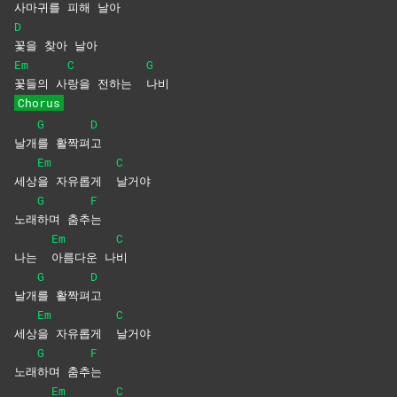
사마
귀를 피해 날아
D
꽃을 찾아 날아
Em
C
G
꽃들의
사
랑을 전하는
나비
Chorus
G
D
날개
를
활짝펴
고
Em
C
세상
을 자유롭게
날거야
G
F
노래
하며
춤추
는
Em
C
나는
아름다운
나
비
G
D
날개
를
활짝펴
고
Em
C
세상
을 자유롭게
날거야
G
F
노래
하며
춤추
는
Em
C