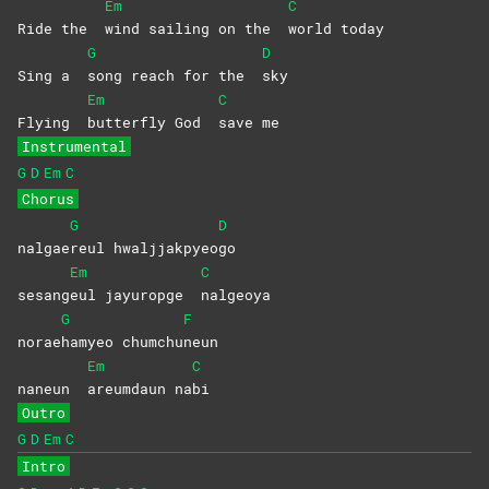
Em
C
Ride the
wind sailing on the
world
today
G
D
Sing a
song reach for the
sky
Em
C
Flying
butterfly God
save
me
Instrumental
G
D
Em
C
Chorus
G
D
nalgae
reul
hwaljjakpyeo
go
Em
C
sesang
eul jayuropge
nalgeoya
G
F
norae
hamyeo
chumchu
neun
Em
C
naneun
areumdaun
na
bi
Outro
G
D
Em
C
Intro