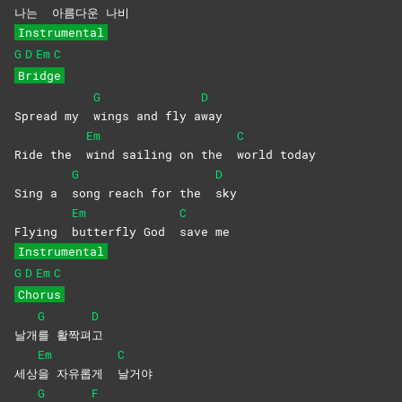
나는
아름다운
나
비
Instrumental
G
D
Em
C
Bridge
G
D
Spread my
wings and fly a
way
Em
C
Ride the
wind sailing on the
world
today
G
D
Sing a
song reach for the
sky
Em
C
Flying
butterfly God
save
me
Instrumental
G
D
Em
C
Chorus
G
D
날개
를
활짝펴
고
Em
C
세상
을 자유롭게
날거야
G
F