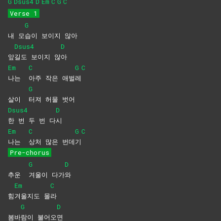
G
Dsus4
D
Em
C
G
C
Verse 1
G
내 모
습이 보이지 않아
Dsus4
D
앞
길도 보이지 않
아
Em
C
G
C
나는
아주 작은 애벌
레
G
살이
터져 허물 벗어
Dsus4
D
한 번 두 번 다
시
Em
C
G
C
나는
상처 많은 번데
기
Pre-chorus
G
D
추운
겨울이
다가
와
Em
C
힘
겨울지도
몰
라
G
D
봄바
람이
불어오
면