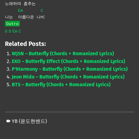
노래
하며
춤추
는
Em
C
나는
아름다운
나
비
Outro
G
D
Em
C
Related Posts:
WJSN – Butterfly (Chords + Romanized Lyrics)
EXO – Butterfly Effect (Chords + Romanized Lyrics)
P1Harmony – Butterfly (Chords + Romanized Lyrics)
Jeon Mido – Butterfly (Chords + Romanized Lyrics)
BTS – Butterfly (Chords + Romanized Lyrics)
YB (윤도현밴드)
Skip back to main navigation