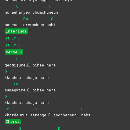
G
F
norae
hamyeo
chumchu
neun
Em
C
naneun
areumdaun
na
bi
Interlude
G
D
Em
C
G
D
Em
C
Verse 2
G
geomi
jureul pihae nara
D
kkocheul chaja nara
Em
sama
gwireul pihae nara
D
kkocheul chaja nara
Em
C
G
kkotdeurui
sa
rangeul jeonhaneun
nabi
Chorus
G
D