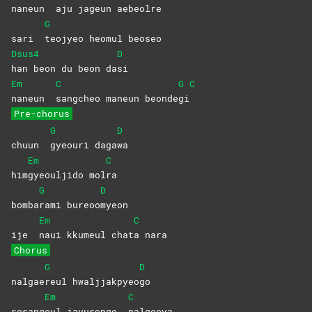
naneun
aju jageun aebeol
re
G
sari
teojyeo heomul beoseo
Dsus4
D
han beon du beon da
si
Em
C
G
C
naneun
sangcheo maneun beonde
gi
Pre-chorus
G
D
chuun
gyeouri
daga
wa
Em
C
him
gyeouljido
mol
ra
G
D
bomba
rami
bureoo
myeon
Em
C
ije
naui kkumeul chat
a
nara
Chorus
G
D
nalgae
reul
hwaljjakpyeo
go
Em
C
sesang
eul jayuropge
nalgeoya