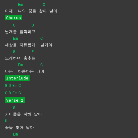
Em
C
이제
나의 꿈을 찾
아
날아
Chorus
G
D
날개
를
활짝펴
고
Em
C
세상
을 자유롭게
날거야
G
F
노래
하며
춤추
는
Em
C
나는
아름다운
나
비
Interlude
G
D
Em
C
G
D
Em
C
Verse 2
G
거미
줄을 피해 날아
D
꽃을 찾아 날아
Em