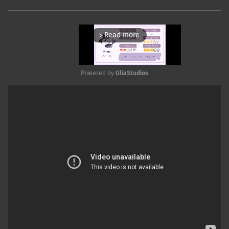
Read more
arrow_forward_ios
Powered by 
GliaStudios
Mute