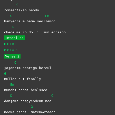
C
romaen
tikan
neodo
G
Em
han
yeoreum bame seol
lemdo
D
cheo
eumeuro dollil sun eopseoo
Interlude
C
G
Em
D
C
G
Em
D
Verse 2
C
jajon
sim beorigo bereul
G
nulleo but finally
Em
nun
chi eopsi beolsseo
D
C
dan
jame ppajyeodeun neo
G
neowa gachi
matchwotdeon