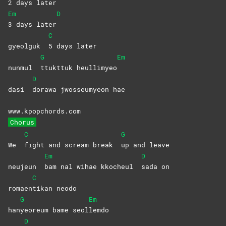
2 days later
Em
D
3 days later
C
gyeolguk
5 days later
G
Em
nunmul
ttukttuk
heullimyeo
D
dasi
dorawa jwosseumyeon hae
www.kpopchords.com
Chorus
C
G
We
fight and scream break
up and leave
Em
D
neujeun
bam nal wihae kkocheul
sada
on
C
romaen
tikan
neodo
G
Em
han
yeoreum bame seol
lemdo
D