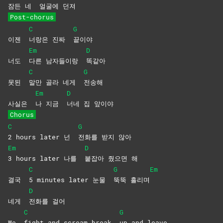
잠든 네
얼굴에
던져
Post-chorus
C
G
이젠
너랑은 진짜
끝이야
Em
D
너도
다른 남자들이랑
똑같아
C
G
못된
말만 골라 네게
전송해
Em
D
사실은
나 지금
너네 집 앞이야
Chorus
C
G
2 hours later 넌
전화를 받지 않아
Em
D
3 hours later 나를
붙잡아 줬으면 해
C
G
Em
결국
5 minutes later 눈물
뚝뚝
흘리며
D
네게
전화를
걸어
C
G
We
fight and scream break
up and leave