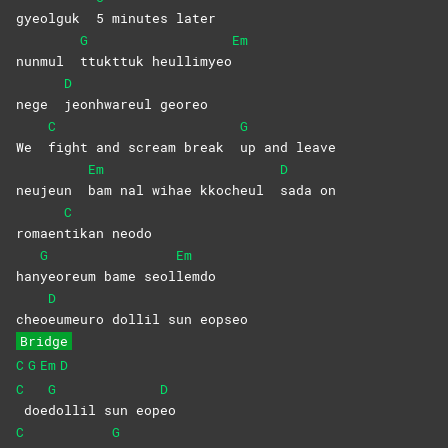
gyeolguk
5 minutes later
G
Em
nunmul
ttukttuk
heullimyeo
D
nege
jeonhwareul
georeo
C
G
We
fight and scream break
up and leave
Em
D
neujeun
bam nal wihae kkocheul
sada
on
C
romaen
tikan
neodo
G
Em
han
yeoreum bame seol
lemdo
D
cheo
eumeuro dollil sun eopseo
Bridge
C
G
Em
D
C
G
D
doe
dollil sun eop
eo
C
G