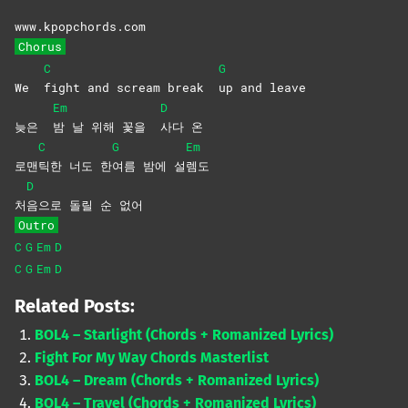
www.kpopchords.com
Chorus
C
G
We
fight and scream break
up and leave
Em
D
늦은
밤 날 위해 꽃을
사다
온
C
G
Em
로맨
틱한 너도 한
여름 밤에 설
렘도
D
처
음으로 돌릴 순 없어
Outro
C
G
Em
D
C
G
Em
D
Related Posts:
BOL4 – Starlight (Chords + Romanized Lyrics)
Fight For My Way Chords Masterlist
BOL4 – Dream (Chords + Romanized Lyrics)
BOL4 – Travel (Chords + Romanized Lyrics)