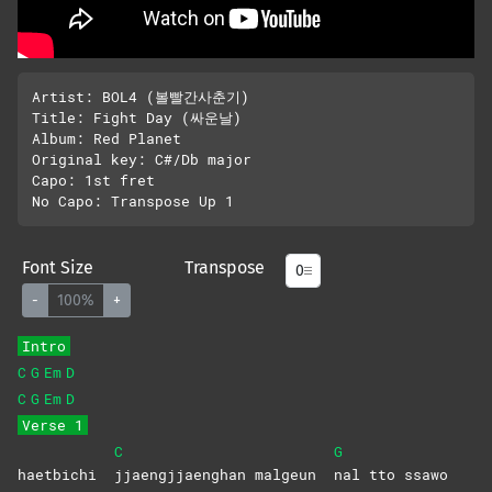
Artist: BOL4 (볼빨간사춘기)

Title: Fight Day (싸운날)

Album: Red Planet

Original key: C#/Db major

Capo: 1st fret

Font Size
Transpose
-
100%
+
Intro
C
G
Em
D
C
G
Em
D
Verse 1
C
G
haetbichi
jjaengjjaenghan malgeun
nal tto ssawo