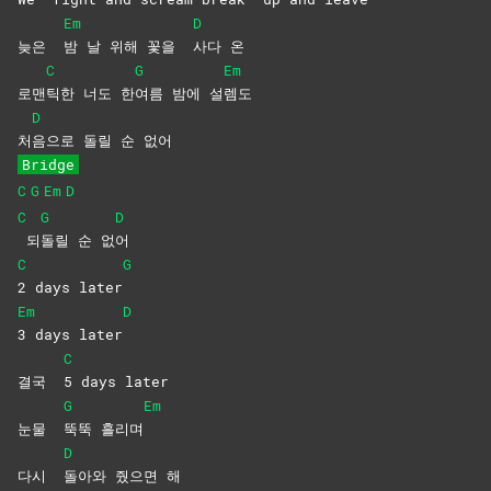
Em
D
늦은
밤 날 위해 꽃을
사다
온
C
G
Em
로맨
틱한 너도 한
여름 밤에 설
렘도
D
처
음으로 돌릴 순 없어
Bridge
C
G
Em
D
C
G
D
되
돌릴 순 없
어
C
G
2 days later
Em
D
3 days later
C
결국
5 days later
G
Em
눈물
뚝뚝
흘리며
D
다시
돌아와 줬으면 해