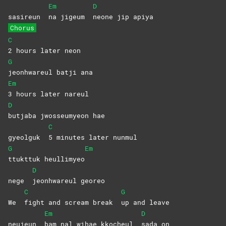
Em
D
sasireun
na jigeum
neone jip apiya
Chorus
C
2 hours later neon
G
jeonhwareul batji ana
Em
3 hours later nareul
D
butjaba jwosseumyeon hae
C
gyeolguk
5 minutes later nunmul
G
Em
ttukttuk
heullimyeo
D
nege
jeonhwareul
georeo
C
G
We
fight and scream break
up and leave
Em
D
neujeun
bam nal wihae kkocheul
sada
on