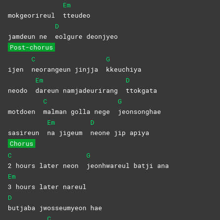
Em
mokgeorireul
tteudeo
D
jamdeun ne
eolgure
deonjyeo
Post-chorus
C
G
ijen
neorangeun jinjja
kkeuchiya
Em
D
neodo
dareun namjadeurirang
ttokgata
C
G
motdoen
malman golla nege
jeonsonghae
Em
D
sasireun
na jigeum
neone jip apiya
Chorus
C
G
2 hours later neon
jeonhwareul batji ana
Em
3 hours later nareul
D
butjaba jwosseumyeon hae
C