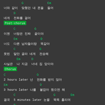
G
Em
너와 같이
맞췄던 내 폰을
들어
D
네게
전화를
걸어
Post-chorus
C
G
이젠
너랑은 진짜
끝이야
Em
D
너도
다른 남자들이랑
똑같아
C
G
못된
말만 골라 네게
전송해
Em
D
사실은
나 지금
너네 집 앞이야
Chorus
C
G
2 hours later 넌
전화를 받지 않아
Em
D
3 hours later 나를
붙잡아 줬으면 해
C
G
Em
결국
5 minutes later 눈물
뚝뚝
흘리며
D