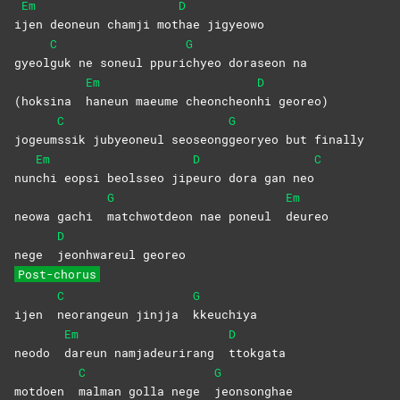
Em
D
i
jen deoneun chamji mot
hae
jigyeowo
C
G
gyeol
guk ne soneul ppuri
chyeo doraseon na
Em
D
(hoksina
haneun maeume cheoncheon
hi
georeo)
C
G
jogeum
ssik jubyeoneul seoseong
georyeo but finally
Em
D
C
nun
chi eopsi beolsseo jip
euro dora gan neo
G
Em
neowa gachi
matchwotdeon nae poneul
deureo
D
nege
jeonhwareul
georeo
Post-chorus
C
G
ijen
neorangeun jinjja
kkeuchiya
Em
D
neodo
dareun namjadeurirang
ttokgata
C
G
motdoen
malman golla nege
jeonsonghae