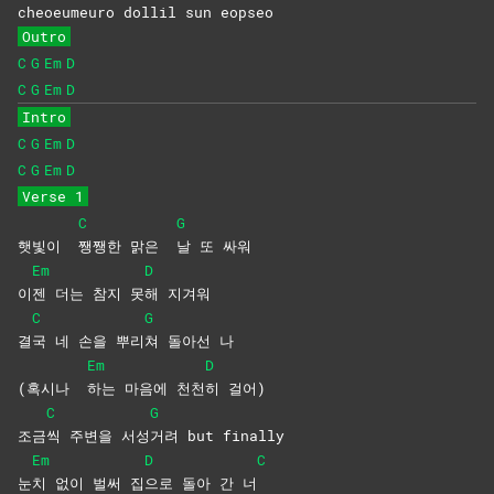
cheo
eumeuro dollil sun eopseo
Outro
C
G
Em
D
C
G
Em
D
Intro
C
G
Em
D
C
G
Em
D
Verse 1
C
G
햇빛이
쨍쨍한 맑은
날 또 싸워
Em
D
이
젠 더는 참지 못
해
지겨워
C
G
결
국 네 손을 뿌리
쳐 돌아선 나
Em
D
(혹시나
하는 마음에 천천
히
걸어)
C
G
조금
씩 주변을 서성
거려 but finally
Em
D
C
눈
치 없이 벌써 집
으로 돌아 간 너