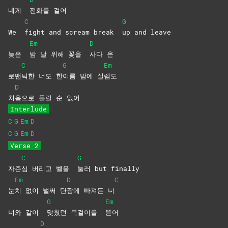
네게
전화를
걸어
C
G
We
fight and scream break
up and leave
Em
D
늦은
밤 날 위해 꽃을
사다
온
C
G
Em
로맨
틱한 너도 한
여름 밤에 설
렘도
D
처
음으로 돌릴 순 없어
Interlude
C
G
Em
D
C
G
Em
D
Verse 2
C
G
자존
심 버리고 벨을
눌러 but finally
Em
D
C
눈
치 없이 벌써 단
잠에 빠져든 너
G
Em
너와 같이
맞췄던 목걸이를
뜯어
D