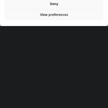
Copyright 2020 - 2026 @
kpopchords.com
Deny
View preferences