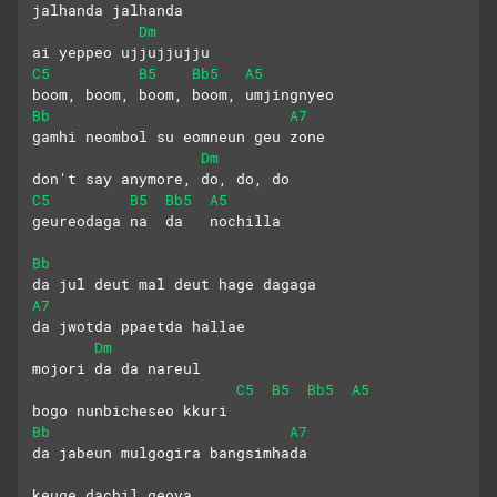
jalhanda jalhanda
Dm
ai yeppeo ujjujjujju
C5
B5
Bb5
A5
boom, boom, boom, boom, umjingnyeo
Bb
A7
gamhi neombol su eomneun geu zone
Dm
don't say anymore, do, do, do
C5
B5
Bb5
A5
geureodaga na  da   nochilla
Bb
da jul deut mal deut hage dagaga
A7
da jwotda ppaetda hallae
Dm
mojori da da nareul 
C5
B5
Bb5
A5
bogo nunbicheseo kkuri
Bb
A7
da jabeun mulgogira bangsimhada
keuge dachil geoya