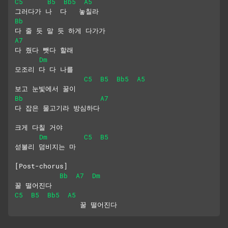
C5
B5
Bb5
A5
그러다가 나  다   놓칠라
Bb
다 줄 듯 말 듯 하게 다가가
A7
다 줬다 뺏다 할래
Dm
모조리 다 다 나를 
C5
B5
Bb5
A5
보고 눈빛에서 꿀이
Bb
A7
다 잡은 물고기라 방심하다
크게 다칠 거야
Dm
C5
B5
섣불리 덤비지는 마
[Post-chorus]
Bb
A7
Dm
꿀 떨어진다
C5
B5
Bb5
A5
                꿀 떨어진다