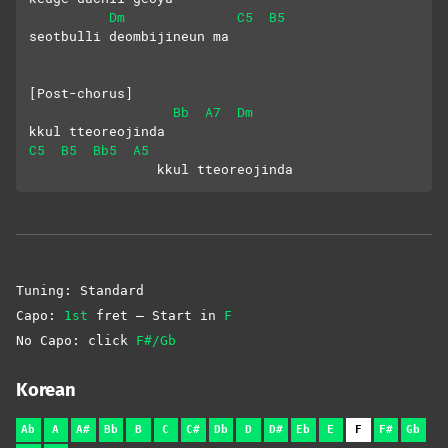
Dm
C5
B5
seotbulli deombijineun ma
[Post-chorus]
Bb
A7
Dm
kkul tteoreojinda
C5
B5
Bb5
A5
                kkul tteoreojinda
Tuning: Standard
Capo:
1st
fret – Start in
F
No Capo: click
F#/Gb
Korean
Ab
A
A#
Bb
B
C
C#
Db
D
D#
Eb
E
F
F#
Gb