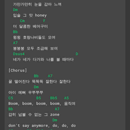
  가만가만히 눈을 감아 느껴
Dm
  입술 그 맛 honey
Cm
F
  더 달콤한 베어구미
Bb
  윙윙 호랑나비들도 모여
A7
  붕붕붕 모두 조급해 보여
Dsus4
D
  네가 네가 다가와 나를 볼 때마다
[Chorus]
Bb
A7
꿀 떨어진다 뚝뚝뚝 잘한다 잘한다
Dm
아이 예뻐 우쭈쭈쭈
C5
B5
Bb5
A5
Boom, boom, boom, boom, 움직여
Bb
A7
감히 넘볼 수 없는 그 zone
Dm
don't say anymore, do, do, do