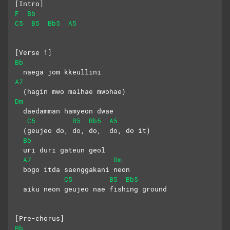
[Intro]
F
Bb
C5
B5
Bb5
A5
[Verse 1]
Bb
  naega jom kkeullini
A7
  (hagin mwo malhae mwohae)
Dm
  daedamman hamyeon dwae
C5
B5
Bb5
A5
  (geujeo do, do, do,  do, do it)
Bb
  uri duri gateun geol
A7
Dm
  bogo itda saenggakani neon
C5
B5
Bb5
  aiku neon geujeo nae fishing ground
[Pre-chorus]
Bb