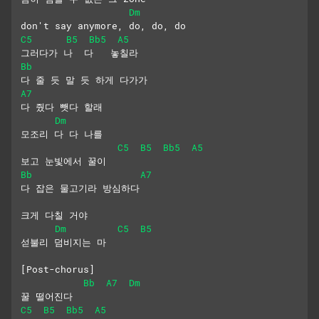
Dm
don't say anymore, do, do, do
C5
B5
Bb5
A5
그러다가 나  다   놓칠라
Bb
다 줄 듯 말 듯 하게 다가가
A7
다 줬다 뺏다 할래
Dm
모조리 다 다 나를 
C5
B5
Bb5
A5
보고 눈빛에서 꿀이
Bb
A7
다 잡은 물고기라 방심하다
크게 다칠 거야
Dm
C5
B5
섣불리 덤비지는 마
[Post-chorus]
Bb
A7
Dm
꿀 떨어진다
C5
B5
Bb5
A5