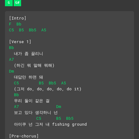
G
G#
[Intro]
F
Bb
C5
B5
Bb5
A5
[Verse 1]
Bb
  내가 좀 끌리니
A7
  (하긴 뭐 말해 뭐해)
Dm
  대답만 하면 돼
C5
B5
Bb5
A5
  (그저 do, do, do, do, do it)
Bb
  우리 둘이 같은 걸
A7
Dm
  보고 있다 생각하니 넌
C5
B5
Bb5
  아이쿠 넌 그저 내 fishing ground
[Pre-chorus]