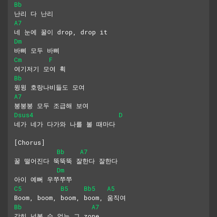
Bb
난리 다 난리
A7
네 눈에 꿀이 drop, drop it
Dm
바삐 모두 바삐
Cm
F
여기저기 모여 휙
Bb
윙윙 호랑나비들도 모여
A7
붕붕붕 모두 조급해 보여
Dsus4
D
네가 네가 다가와 나를 볼 때마다
[Chorus]
Bb
A7
꿀 떨어진다 뚝뚝뚝 잘한다 잘한다
Dm
아이 예뻐 우쭈쭈쭈
C5
B5
Bb5
A5
Boom, boom, boom, boom, 움직여
Bb
A7
감히 넘볼 수 없는 그 zone