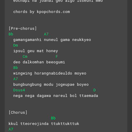
  eochapi na joahal geo algo isseuni mwo
  chords by kpopchords.com
[Pre-chorus]
Bb
A7
  gamangamanhi nuneul gama neukkyeo
Dm
  ipsul geu mat honey
Cm
F
  deo dalkomhan beeogumi
Bb
  wingwing horangnabideuldo moyeo
A7
  bungbungbung modu jogeupae boyeo
Dsus4
D
  nega nega dagawa nareul bol ttaemada
[Chorus]
Bb
kkul tteoreojinda ttukttukttuk
A7