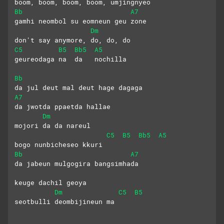
boom, boom, boom, boom, umjingnyeo
Bb
A7
gamhi neombol su eomneun geu zone
Dm
don't say anymore, do, do, do
C5
B5
Bb5
A5
geureodaga na  da   nochilla
Bb
da jul deut mal deut hage dagaga
A7
da jwotda ppaetda hallae
Dm
mojori da da nareul 
C5
B5
Bb5
A5
bogo nunbicheseo kkuri
Bb
A7
da jabeun mulgogira bangsimhada
keuge dachil geoya
Dm
C5
B5
seotbulli deombijineun ma