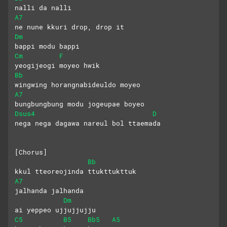
nalli da nalli
A7
ne nune kkuri drop, drop it
Dm
bappi modu bappi
Cm
F
yeogijeogi moyeo hwik
Bb
wingwing horangnabideuldo moyeo
A7
bungbungbung modu jogeupae boyeo
Dsus4
D
nega nega dagawa nareul bol ttaemada
[Chorus]
Bb
kkul tteoreojinda ttukttukttuk
A7
jalhanda jalhanda
Dm
ai yeppeo ujjujjujju
C5
B5
Bb5
A5