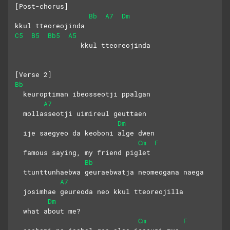
[Post-chorus]
Bb
A7
Dm
kkul tteoreojinda
C5
B5
Bb5
A5
                kkul tteoreojinda
[Verse 2]
Bb
  keuroptiman ibeosseotji ppalgan
A7
  mollasseotji uimireul geuttaen
Dm
  ije saegyeo da keoboni alge dwen
Cm
F
  famous saying, my friend piglet
Bb
  ttunttunhaebwa geuraebwatja neomeogana naega
A7
  josimhae geureoda neo kkul tteoreojilla
Dm
  what about me?
Cm
F