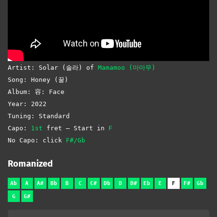
Artist: Solar (솔라) of
Mamamoo (마마무)
Song: Honey (꿀)
Album: 容: Face
Year: 2022
Tuning: Standard
Capo:
1st
fret – Start in
F
No Capo: click
F#/Gb
Romanized
Ab
A
A#
Bb
B
C
C#
Db
D
D#
Eb
E
F
F#
Gb
G
G#