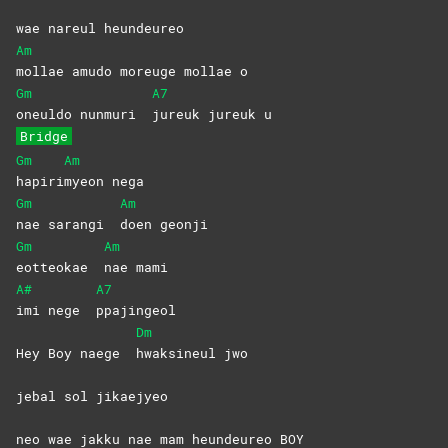
wae nareul heundeureo
Am
mollae amudo moreuge mollae o
Gm
A7
oneuldo nunmuri
jureuk jureuk u
Bridge
Gm
Am
hapiri
myeon
nega
Gm
Am
nae sarangi
doen
geonji
Gm
Am
eotteokae
nae
mami
A#
A7
imi nege
ppajingeol
Dm
Hey Boy naege
hwaksineul
jwo
jebal sol jikaejyeo
neo wae jakku nae mam heundeureo BOY