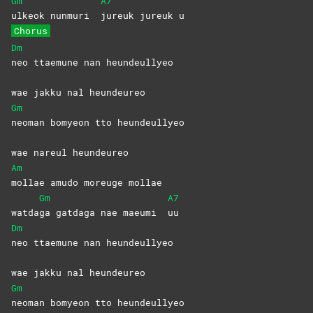
Gm
A7
ulkeok nunmuri
jureuk jureuk u
Chorus
Dm
neo ttaemune nan heundeullyeo
wae jakku nal heundeureo
Gm
neoman bomyeon tto heundeullyeo
wae nareul heundeureo
Am
mollae amudo moreuge mollae
Gm
A7
watda
ga gatdaga nae maeumi
uu
Dm
neo ttaemune nan heundeullyeo
wae jakku nal heundeureo
Gm
neoman bomyeon tto heundeullyeo