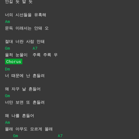
안길 듯 말 듯
너의 시선들을 유혹해
Am
문득 이래서는 안돼 오
절대 너란 사람 안돼
Gm
A7
울컥 눈물이
주륵 주륵 우
Chorus
Dm
너 때문에 난 흔들려
왜 자꾸 날 흔들어
Gm
너만 보면 또 흔들려
왜 나를 흔들어
Am
몰래 아무도 모르게 몰래
Gm
A7