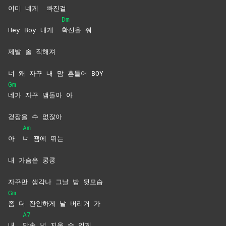
이미 네게
빠진걸
Dm
Hey Boy 내게
확신을
줘
제발 솔 직해져
너 왜 자꾸 내 맘 흔들어 BOY
Gm
네가 자꾸 맴돌아 아
걷잡을 수 없잖아
Am
아
너 땜에 뛰는
내 가슴은 쿵쿵
자꾸만 생각나 그날 밤 뒷모습
Gm
좀 더 잔인하게 날 버리거 가
A7
내
맘속 널 지울 수 있게