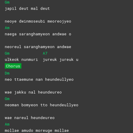
Gm
japil deut mal deut
neoye dwinmoseubi meoreojyeo
Am
naega saranghamyeon andwae o
neoreul saranghamyeon andwae
Gm
A7
ulkeok nunmuri
jureuk jureuk u
Chorus
Dm
neo ttaemune nan heundeullyeo
wae jakku nal heundeureo
Gm
neoman bomyeon tto heundeullyeo
wae nareul heundeureo
Am
mollae amudo moreuge mollae