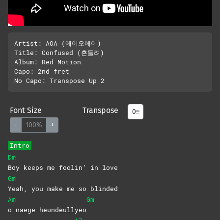
Artist: AOA (에이오에이)

Title: Confused (흔들려)

Album: Red Motion

Capo: 2nd fret

Font Size
Transpose
-
100%
+
Intro
Dm
Boy keeps me foolin’ in love
Gm
Yeah, you make me so blinded
Am
Gm
o naege heundeullyeo