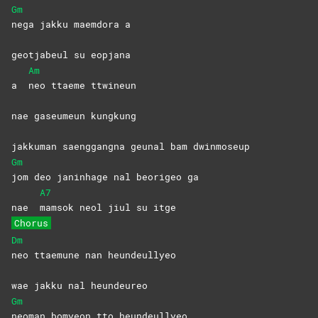
Gm
nega jakku maemdora a
geotjabeul su eopjana
Am
a
neo ttaeme ttwineun
nae gaseumeun kungkung
jakkuman saenggangna geunal bam dwinmoseup
Gm
jom deo janinhage nal beorigeo ga
A7
nae
mamsok neol jiul su itge
Chorus
Dm
neo ttaemune nan heundeullyeo
wae jakku nal heundeureo
Gm
neoman bomyeon tto heundeullyeo