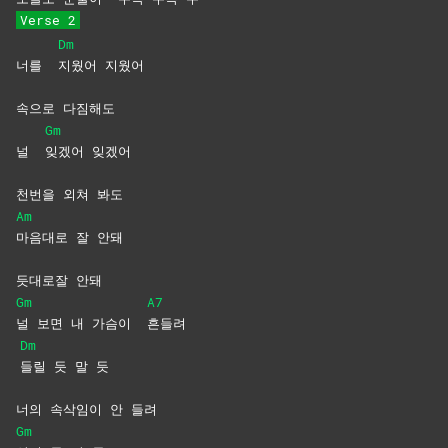
Verse 2
Dm
너를
지웠어
지웠어
속으로 다짐해도
Gm
널
잊겠어
잊겠어
천번을 외쳐 봐도
Am
마음대로 잘 안돼
듯대로잘 안돼
Gm
A7
널 보면 내 가슴이
흔들려
Dm
들릴 듯 말 듯
너의 속삭임이 안 들려
Gm