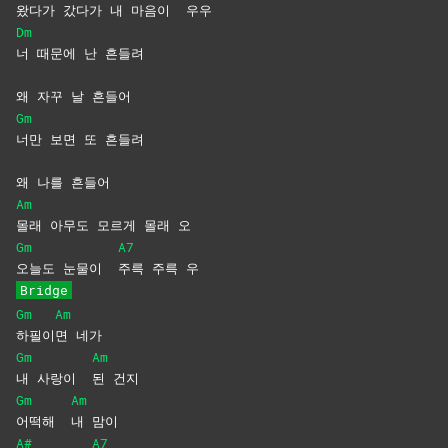
왔다
가 갔다가 내 마음이
우우
Dm
너 때문에 난 흔들려
왜 자꾸 날 흔들어
Gm
너만 보면 또 흔들려
왜 나를 흔들어
Am
몰래 아무도 모르게 몰래 오
Gm
A7
오늘도 눈물이
주륵 주륵 우
Bridge
Gm
Am
하필이
면
네가
Gm
Am
내 사랑이
된
건지
Gm
Am
어떡해
내
맘이
A#
A7