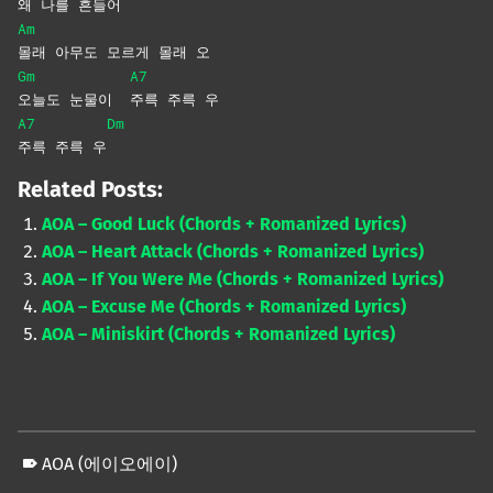
왜 나를 흔들어
Am
몰래 아무도 모르게 몰래 오
Gm
A7
오늘도 눈물이
주륵 주륵 우
A7
Dm
주륵 주륵 우
Related Posts:
AOA – Good Luck (Chords + Romanized Lyrics)
AOA – Heart Attack (Chords + Romanized Lyrics)
AOA – If You Were Me (Chords + Romanized Lyrics)
AOA – Excuse Me (Chords + Romanized Lyrics)
AOA – Miniskirt (Chords + Romanized Lyrics)
AOA (에이오에이)