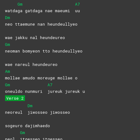
Gm
A7
watda
ga gatdaga nae maeumi
uu
Dm
neo ttaemune nan heundeullyeo
wae jakku nal heundeureo
Gm
neoman bomyeon tto heundeullyeo
wae nareul heundeureo
Am
mollae amudo moreuge mollae o
Gm
A7
oneuldo nunmuri
jureuk jureuk u
Verse 2
Dm
neoreul
jiwosseo
jiwosseo
sogeuro dajimhaedo
Gm
neol
itgesseo
itgesseo