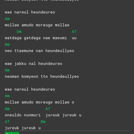
wae nareul heundeureo
Am
mollae amudo moreuge mollae
Gm
A7
watda
ga gatdaga nae maeumi
uu
Dm
neo ttaemune nan heundeullyeo
wae jakku nal heundeureo
Gm
neoman bomyeon tto heundeullyeo
wae nareul heundeureo
Am
mollae amudo moreuge mollae o
Gm
A7
oneuldo nunmuri
jureuk jureuk u
A7
Dm
jureuk jureuk u