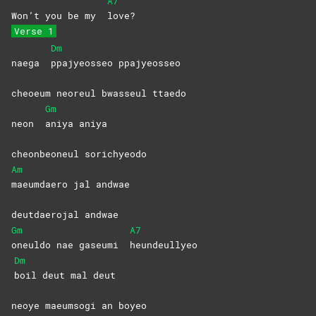
A7
Won’t you be my
love?
Verse 1
Dm
naega
ppajyeosseo
ppajyeosseo
cheoeum neoreul bwasseul ttaedo
Gm
neon
aniya
aniya
cheonbeoneul sorichyeodo
Am
maeumdaero jal andwae
deutdaerojal andwae
Gm
A7
oneuldo nae gaseumi
heundeullyeo
Dm
boil deut mal deut
neoye maeumsogi an boyeo