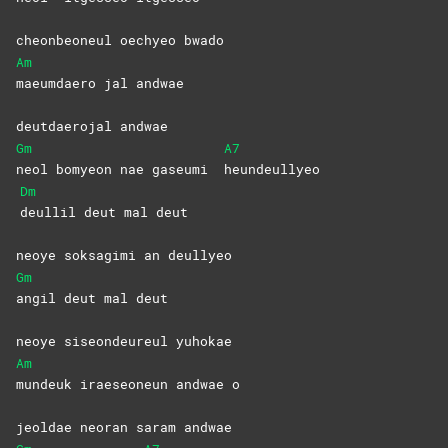
cheonbeoneul oechyeo bwado
Am
maeumdaero jal andwae
deutdaerojal andwae
Gm
A7
neol bomyeon nae gaseumi
heundeullyeo
Dm
deullil deut mal deut
neoye soksagimi an deullyeo
Gm
angil deut mal deut
neoye siseondeureul yuhokae
Am
mundeuk iraeseoneun andwae o
jeoldae neoran saram andwae