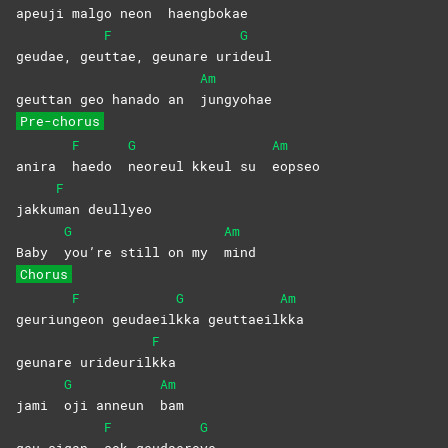
apeuji malgo neon
haengbokae
F
G
geudae, geu
ttae, geunare uri
deul
Am
geuttan geo hanado an
jungyohae
Pre-chorus
F
G
Am
anira
haedo
neoreul kkeul su
eopseo
F
jakku
man
deullyeo
G
Am
Baby
you’re still on my
mind
Chorus
F
G
Am
geuriun
geon
geudaeil
kka
geuttaeil
kka
F
geunare urideuril
kka
G
Am
jami
oji anneun
bam
F
G
geu sigan
sok
geudaero
ye