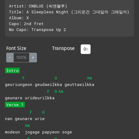
Artist: CNBLUE (씨엔블루)

Title: A Sleepless Night (그리운건 그대일까 그때일까)

Album: X

Capo: 2nd fret

Font Size
Transpose
-
100%
+
Intro
F
G
Am
geuriun
geon
geudaeil
kka
geuttaeil
kka
F
G
Am
geunare urideuril
kka
Verse 1
F
G
nan geunar
e
uri
e
Am
modeun
jogage papyeon soge
F
G