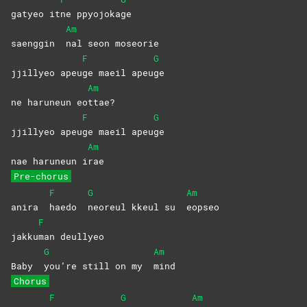
gatyeo it
ne
ppyojoka
ge
Am
saenggin
nal seon moseorie
F
G
jjillyeo apeu
ge maeil apeu
ge
Am
ne haruneun eo
ttae?
F
G
jjillyeo apeu
ge maeil apeu
ge
Am
nae haruneun i
rae
Pre-chorus
F
G
Am
anira
haedo
neoreul kkeul su
eopseo
F
jakku
man
deullyeo
G
Am
Baby
you’re still on my
mind
Chorus
F
G
Am