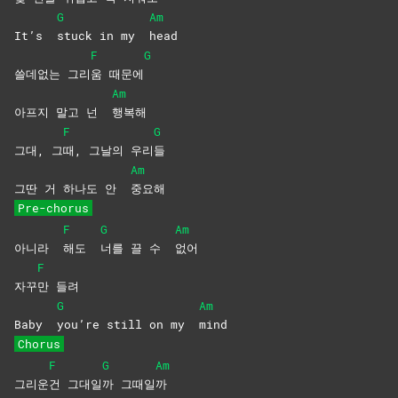
G
Am
It’s
stuck in my
head
F
G
쓸데없는 그리
움
때문에
Am
아프지 말고 넌
행복해
F
G
그대, 그
때, 그날의 우리
들
Am
그딴 거 하나도 안
중요해
Pre-chorus
F
G
Am
아니라
해도
너를 끌 수
없어
F
자꾸
만
들려
G
Am
Baby
you’re still on my
mind
Chorus
F
G
Am
그리운
건
그대일
까
그때일
까