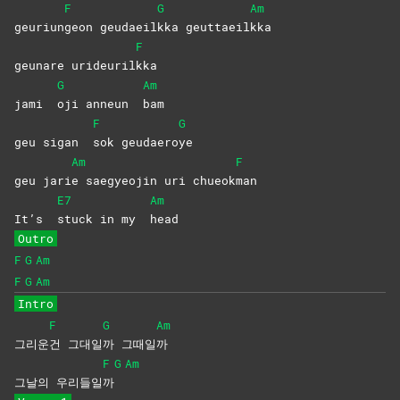
F
G
Am
geuriun
geon
geudaeil
kka
geuttaeil
kka
F
geunare urideuril
kka
G
Am
jami
oji anneun
bam
F
G
geu sigan
sok
geudaero
ye
Am
F
geu jari
e saegyeojin uri chueok
man
E7
Am
It’s
stuck in my
head
Outro
F
G
Am
F
G
Am
Intro
F
G
Am
그리운
건
그대일
까
그때일
까
F
G
Am
그날의 우리들일
까