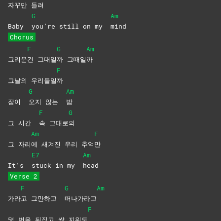
자꾸
만
들려
G
Am
Baby
you’re still on my
mind
Chorus
F
G
Am
그리운
건
그대일
까
그때일
까
F
그날의 우리들일
까
G
Am
잠이
오지 않는
밤
F
G
그 시간
속
그대로
의
Am
F
그 자리
에 새겨진 우리 추억
만
E7
Am
It’s
stuck in my
head
Verse 2
F
G
Am
가라
고 그만하고
떠나가라고
F
몇 번을 뒤집고 싹 지워도