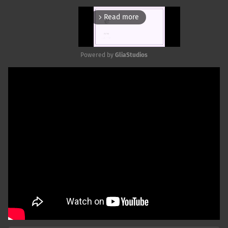
Read more
arrow_forward_ios
Powered by 
GliaStudios
Mute