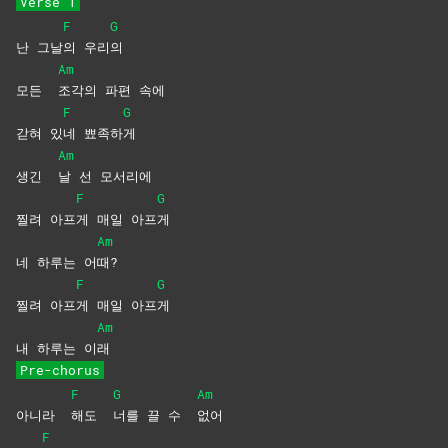
Verse 1
F
G
난 그날
의
우리
의
Am
모든
조각의 파편 속에
F
G
갇혀 있
네
뾰족하
게
Am
생긴
날 선 모서리에
F
G
찔려 아프
게 매일 아프
게
Am
네 하루는 어
때?
F
G
찔려 아프
게 매일 아프
게
Am
내 하루는 이
래
Pre-chorus
F
G
Am
아니라
해도
너를 끌 수
없어
F