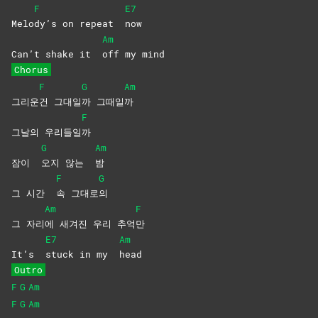
F
E7
Melo
dy’s on repeat
now
Am
Can’t shake it
off my mind
Chorus
F
G
Am
그리운
건
그대일
까
그때일
까
F
그날의 우리들일
까
G
Am
잠이
오지 않는
밤
F
G
그 시간
속
그대로
의
Am
F
그 자리
에 새겨진 우리 추억
만
E7
Am
It’s
stuck in my
head
Outro
F
G
Am
F
G
Am