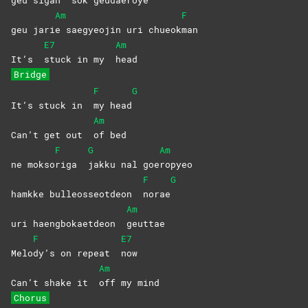
Am
F
geu jari
e saegyeojin uri chueok
man
E7
Am
It’s
stuck in my
head
Bridge
F
G
It’s stuck in
my
head
Am
Can’t get out
of
bed
F
G
Am
ne mokso
riga
jakku nal goe
ropyeo
F
G
hamkke bulleosseotdeon
norae
Am
uri haengbokaetdeon
geuttae
F
E7
Melo
dy’s on repeat
now
Am
Can’t shake it
off my mind
Chorus