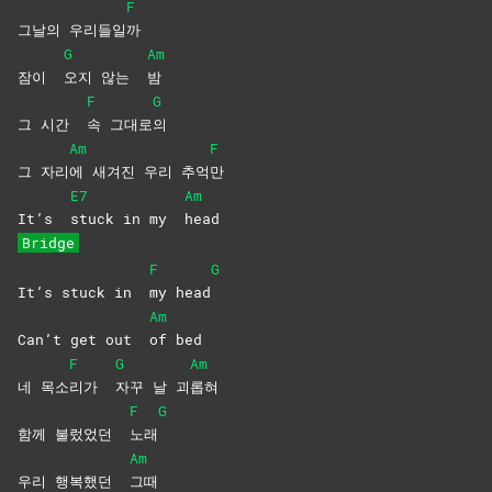
F
그날의 우리들일
까
G
Am
잠이
오지 않는
밤
F
G
그 시간
속
그대로
의
Am
F
그 자리
에 새겨진 우리 추억
만
E7
Am
It’s
stuck in my
head
Bridge
F
G
It’s stuck in
my
head
Am
Can’t get out
of
bed
F
G
Am
네 목소
리가
자꾸 날 괴
롭혀
F
G
함께 불렀었던
노래
Am
우리 행복했던
그때