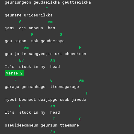
geuriun
geon
geudaeil
kka
geuttaeil
kka
F
geunare urideuril
kka
G
Am
jami
oji anneun
bam
F
G
geu sigan
sok
geudaero
ye
Am
F
geu jari
e saegyeojin uri chueok
man
E7
Am
It’s
stuck in my
head
Verse 2
F
G
Am
gara
go geumanhago
tteonagarago
F
myeot beoneul dwijipgo ssak jiwodo
G
Am
It’s
stuck in my
head
F
G
sseuldeeomneun geuri
um
ttaemune
Am