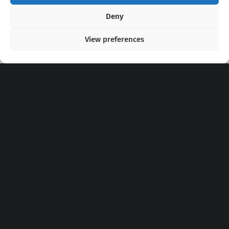
Copyright 2020 - 2026 @
kpopchords.com
Deny
View preferences