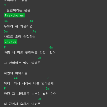
C
설렘이라는 문을
Pre-chorus
Dm
A#
두드려 귀 기울이
면
Dm
A#
사르르 오라 손짓하
는
Chorus
F
Gm
바람 네 작은 돛단배를 힘껏
밀어
Dm
그 반짝이는 땀이 말해
준
너만의 이야기를
A#
C
이제
다시 시작해 너를 안아
줄게
F
Gm
파란 그 시리도록 눈부신 날
의
아이
Dm
턱 끝까지 숨차게 달려
온