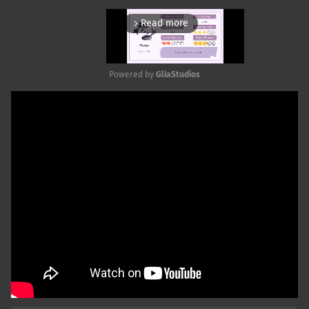
Read more
arrow_forward_ios
Powered by 
GliaStudios
Mute