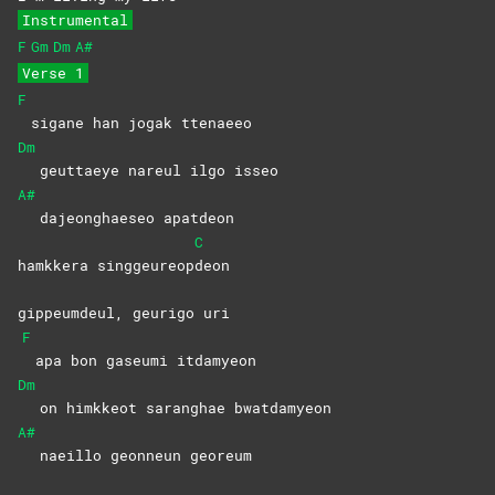
Instrumental
F
Gm
Dm
A#
Verse 1
F
sigane han jogak ttenaeeo
Dm
geuttaeye nareul ilgo isseo
A#
dajeonghaeseo apatdeon
C
hamkkera singgeureop
deon
gippeumdeul, geurigo uri
F
apa bon gaseumi itdamyeon
Dm
on himkkeot saranghae bwatdamyeon
A#
naeillo geonneun georeum