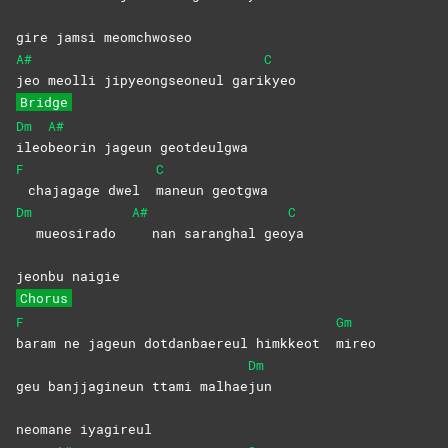
gire jamsi meomchwoseo
A#
C
jeo meolli jipyeongseoneul gari
kyeo
Bridge
Dm
A#
ileo
beorin jageun geotdeulgwa
F
C
chajagage dwel
maneun
geotgwa
Dm
A#
C
mueosirado
nan saranghal geo
ya
jeonbu naigie
Chorus
F
Gm
baram ne jageun dotdanbaereul himkkeot
mireo
Dm
geu banjjagineun ttami malhae
jun
neomane iyagireul