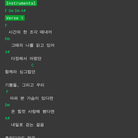
Instrumental
F
Gm
Dm
A#
Verse 1
F
시간의 한 조각 떼내어
Dm
그때의 나를 읽고 있어
A#
다정해서 아팠던
C
함께라 싱그럽
던
기쁨들, 그리고 우리
F
아파 본 가슴이 있다면
Dm
온 힘껏 사랑해 봤다면
A#
내일로 걷는 걸음
흐리다가도 맑음