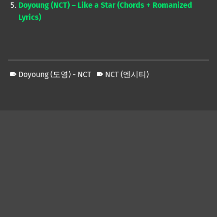
Doyoung (NCT) – Like a Star (Chords + Romanized
Lyrics)
Doyoung (도영) - NCT
NCT (엔시티)
Skip back to main navigation