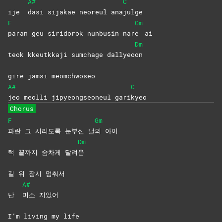
A#
C
ije
dasi sijakae neoreul ana
julge
F
Gm
paran geu siridorok nunbusin nar
e
ai
Dm
teok kkeutkkaji sumchage dallyeo
on
gire jamsi meomchwoseo
A#
C
jeo meolli jipyeongseoneul gari
kyeo
Chorus
F
Gm
파란 그 시리도록 눈부신 날
의
아이
Dm
턱 끝까지 숨차게 달려
온
길 위 잠시 멈춰서
A#
난
미소
지었어
I’m living my life