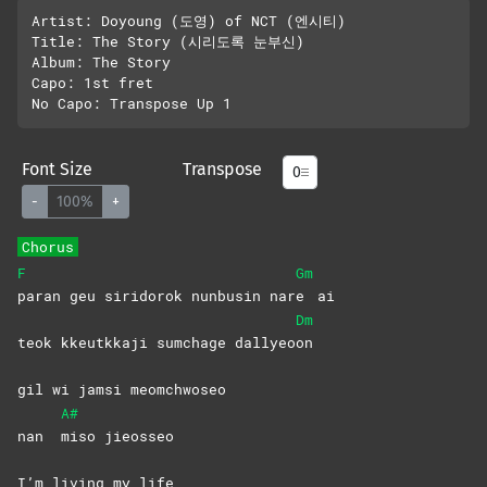
Artist: Doyoung (도영) of NCT (엔시티)

Title: The Story (시리도록 눈부신)

Album: The Story

Capo: 1st fret

Font Size
Transpose
-
100%
+
Chorus
F
Gm
paran geu siridorok nunbusin nar
e
ai
Dm
teok kkeutkkaji sumchage dallyeo
on
gil wi jamsi meomchwoseo
A#
nan
miso
jieosseo
I’m living my life