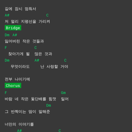
길에 잠시 멈춰서
A#
C
저 멀리 지평선을 가리
켜
Bridge
Dm
A#
잃어
버린 작은 것들과
F
C
찾아가게 될
많은
것과
Dm
A#
C
무엇이라도
난 사랑할 거
야
전부 나이기에
Chorus
F
Gm
바람 네 작은 돛단배를 힘껏
밀어
Dm
그 반짝이는 땀이 말해
준
너만의 이야기를
A#
C