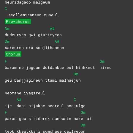
heuridagado malgeum
C
seollemiraneun muneul
Pre-chorus
Dm
A#
dudeuryeo gwi giuri
myeon
Dm
A#
sareureu ora sonjitha
neun
Chorus
F
Gm
baram ne jageun dotdanbaereul himkkeot
mireo
Dm
geu banjjagineun ttami malhae
jun
neomane iyagireul
A#
C
ije
dasi sijakae neoreul ana
julge
F
Gm
paran geu siridorok nunbusin nar
e
ai
Dm
teok kkeutkkaji sumchage dallyeo
on