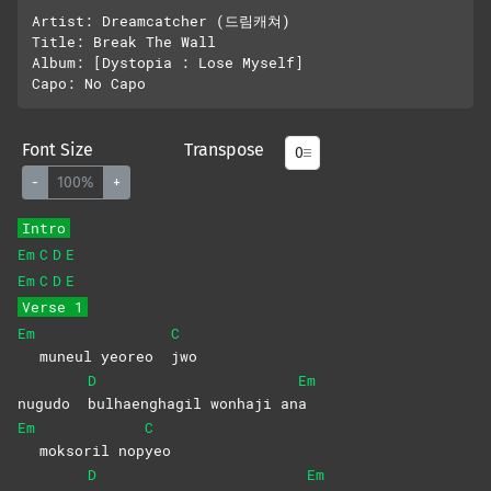
Artist: Dreamcatcher (드림캐쳐)

Title: Break The Wall

Album: [Dystopia : Lose Myself]

Font Size
Transpose
-
100%
+
Intro
Em
C
D
E
Em
C
D
E
Verse 1
Em
C
muneul yeoreo
jwo
D
Em
nugudo
bulhaenghagil wonhaji an
a
Em
C
moksoril nop
yeo
D
Em