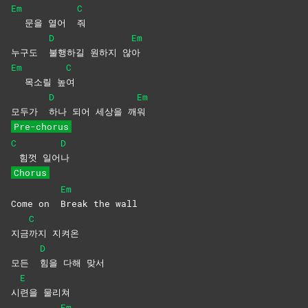
Em
C
문을 열어
줘
D
Em
누구도
불행하길 원하지 않
아
Em
C
목소릴 높
여
D
Em
모두가
하나 되어 세상을 깨
워
Pre-chorus
C
D
힘껏 일어
나
Chorus
Em
Come on
Break the wall
C
지금
까지
지켜온
D
모든
힘을 다해 맞서
E
시
련을
물리쳐
Em