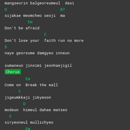
mangseorin balgeoreumeul
dasi
D
B7
sijakae meomchwo seoji
ma
Em
Don’t be a
fraid
C
Don’t lose your
faith run no more
D
naye georeume damgyeo inneun
sumaneun jinsimi jeonhaejigil
Chorus
Em
Come on
Break the wall
C
jigeum
kkaji
jikyeoon
D
modeun
himeul dahae matseo
E
si
ryeoneul
mullichyeo
Em