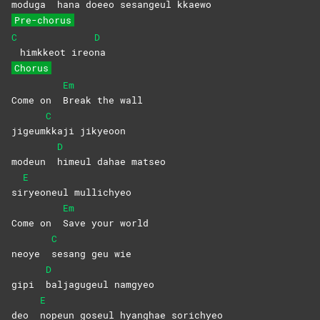
moduga
hana doeeo sesangeul kkae
wo
Pre-chorus
C
D
himkkeot ireo
na
Chorus
Em
Come on
Break the wall
C
jigeum
kkaji
jikyeoon
D
modeun
himeul dahae matseo
E
si
ryeoneul
mullichyeo
Em
Come on
Save your world
C
neoye
sesang geu wie
D
gipi
baljagugeul
namgyeo
E
deo
nopeun goseul hyanghae sorichyeo