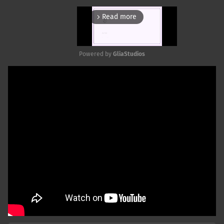
Read more
arrow_forward_ios
Powered by 
GliaStudios
Mute