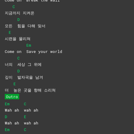
C
지금
까지
지켜온
D
모든
힘을 다해 맞서
E
시
련을
물리쳐
Em
Come on
Save your world
C
너의
세상 그 위에
D
깊이
발자국을
남겨
E
더
높은 곳을 향해 소리쳐
Outro
Em
C
Wah ah
wah
ah
D
E
Wah ah
wah
ah
Em
C