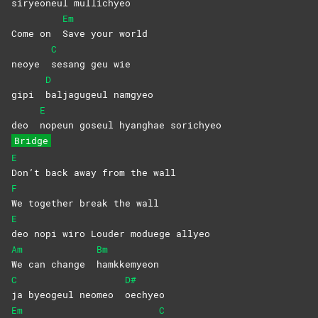
si
ryeoneul
mullichyeo
Em
Come on
Save your world
C
neoye
sesang geu wie
D
gipi
baljagugeul
namgyeo
E
deo
nopeun goseul hyanghae sorichyeo
Bridge
E
Don’t back away from the wall
F
We together break the wall
E
deo nopi wiro Louder moduege allyeo
Am
Bm
We can change
hamkkemyeon
C
D#
ja byeogeul neomeo
oechyeo
Em
C