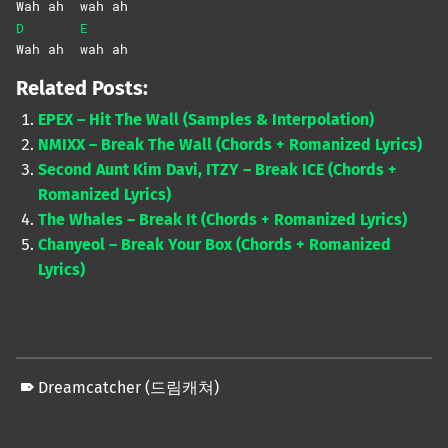
Wah ah
wah
ah
D
E
Wah ah
wah
ah
Related Posts:
EPEX – Hit The Wall (Samples & Interpolation)
NMIXX – Break The Wall (Chords + Romanized Lyrics)
Second Aunt Kim Davi, ITZY – Break ICE (Chords +
Romanized Lyrics)
The Whales – Break It (Chords + Romanized Lyrics)
Chanyeol – Break Your Box (Chords + Romanized
Lyrics)
Dreamcatcher (드림캐쳐)
Skip back to main navigation