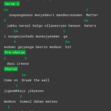
Verse 2
Em
C
ssayeoganeun munjedeuri mandeureonaen
Matter
D
Em
jakku nareul balgo ollaseoryeo haneun
Haters
Em
C
i sun
ganjochado muneojyeoman
ga
D
Em
eodum
i gajyeoga beorin modeun
bit
Pre-chorus
C
D
dasi ireo
na
Chorus
Em
Come on
Break the wall
C
jigeum
kkaji
jikyeoon
D
modeun
himeul dahae matseo
E