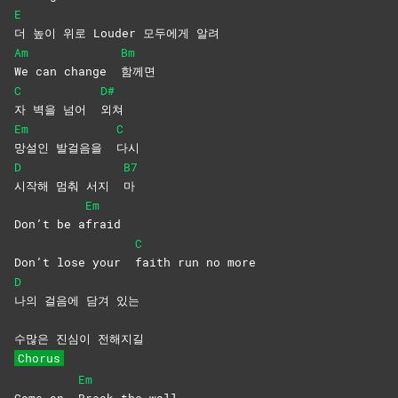
E
더 높이 위로 Louder 모두에게 알려
Am
Bm
We can change
함께면
C
D#
자 벽을 넘어
외쳐
Em
C
망설인 발걸음을
다시
D
B7
시작해 멈춰 서지
마
Em
Don’t be a
fraid
C
Don’t lose your
faith run no more
D
나의 걸음에 담겨 있는
수많은 진심이 전해지길
Chorus
Em
Come on
Break the wall