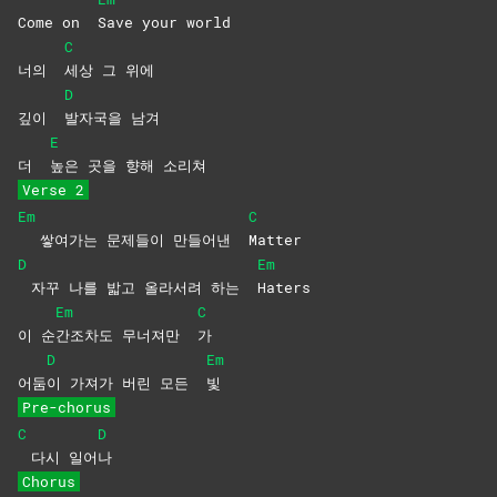
Come on
Save your world
C
너의
세상 그 위에
D
깊이
발자국을
남겨
E
더
높은 곳을 향해 소리쳐
Verse 2
Em
C
쌓여가는 문제들이 만들어낸
Matter
D
Em
자꾸 나를 밟고 올라서려 하는
Haters
Em
C
이 순
간조차도 무너져만
가
D
Em
어둠
이 가져가 버린 모든
빛
Pre-chorus
C
D
다시 일어
나
Chorus