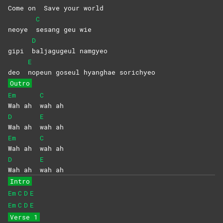
Come on
Save your world
C
neoye
sesang geu wie
D
gipi
baljagugeul
namgyeo
E
deo
nopeun goseul hyanghae sorichyeo
Outro
Em
C
Wah ah
wah
ah
D
E
Wah ah
wah
ah
Em
C
Wah ah
wah
ah
D
E
Wah ah
wah
ah
Intro
Em
C
D
E
Em
C
D
E
Verse 1